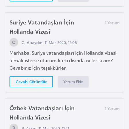
s
a
u
Suriye Vatandaşları İçin
Hollanda Vizesi
G
i
C. Apaydın, 11 Mar 2020, 12:06
n
Merhaba. Suriye vatandaşları için Hollanda vizesi
e
almak isterse oturum kartı dışında neler lazım?
Cevabınız için teşekkürler.
G
r
Yorum Ekle
Cevabı Görüntüle
e
n
a
Özbek Vatandaşları İçin
d
Hollanda Vizesi
a
B. Aşkın, 11 Mar 2020, 11:21