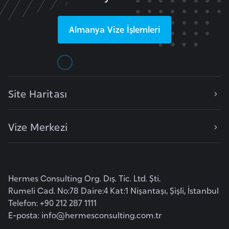
e
ç
Almanya
Vize İşlemleri
İ
s
v
i
Site Haritası
ç
r
Vize Merkezi
e
İ
t
Hermes Consulting Org. Dış. Tic. Ltd. Şti.
a
Rumeli Cad. No:78 Daire:4 Kat:1 Nişantaşı, Şişli, İstanbul
l
Telefon: +90 212 287 1111
y
E-posta:
info@hermesconsulting.com.tr
a