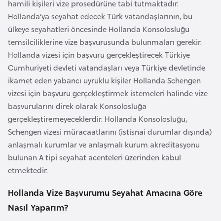
hamili kişileri vize prosedürüne tabi tutmaktadır.
e
Hollanda’ya seyahat edecek Türk vatandaşlarının, bu
y
ülkeye seyahatleri öncesinde Hollanda Konsolosluğu
n
temsilciliklerine vize başvurusunda bulunmaları gerekir.
Hollanda vizesi için başvuru gerçekleştirecek Türkiye
B
Cumhuriyeti devleti vatandaşları veya Türkiye devletinde
a
ikamet eden yabancı uyruklu kişiler Hollanda Schengen
n
vizesi için başvuru gerçekleştirmek istemeleri halinde vize
g
başvurularını direk olarak Konsolosluğa
l
gerçekleştiremeyeceklerdir. Hollanda Konsolosluğu,
a
Schengen vizesi müracaatlarını (istisnai durumlar dışında)
d
anlaşmalı kurumlar ve anlaşmalı kurum akreditasyonu
e
bulunan A tipi seyahat acenteleri üzerinden kabul
ş
etmektedir.
Hollanda Vize Başvurumu Seyahat Amacına Göre
B
Nasıl Yaparım?
e
l