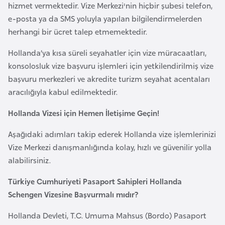
a
l
hizmet vermektedir. Vize Merkezi'nin hiçbir şubesi telefon,
e
e-posta ya da SMS yoluyla yapılan bilgilendirmelerden
r
herhangi bir ücret talep etmemektedir.
A
i
z
Hollanda’ya kısa süreli seyahatler için vize müracaatları,
e
konsolosluk vize başvuru işlemleri için yetkilendirilmiş vize
r
başvuru merkezleri ve akredite turizm seyahat acentaları
b
aracılığıyla kabul edilmektedir.
a
y
Hollanda Vizesi için Hemen İletişime Geçin!
c
Aşağıdaki adımları takip ederek Hollanda vize işlemlerinizi
a
Vize Merkezi danışmanlığında kolay, hızlı ve güvenilir yolla
n
alabilirsiniz.
B
Türkiye Cumhuriyeti Pasaport Sahipleri Hollanda
a
Schengen Vizesine Başvurmalı mıdır?
h
Hollanda Devleti, T.C. Umuma Mahsus (Bordo) Pasaport
r