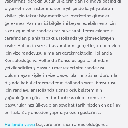
yaptırması gerekir. Bütün ülkelerin dahil olmaya başladığı
r
biyometri veri sistemine son 5 yıl içinde kayıt yaptıran
i
kişiler için tekrar biyometrik veri merkezine gitmeleri
y
gerekmez. Parmak izi bilgilerini beyan edebilmeniz için
e
size uygun olan randevu tarihi ve saati temsilcilerimiz
t
tarafından planlanacaktır. Hollanda'ya gitmek isteyen
i
kişiler Hollanda vizesi başvurularını gerçekleştirebilmeleri
için vize randevusu almaları gerekmektedir. Hollanda
Konsolosluğu ve Hollanda Konsolosluğu tarafından
C
yetkilendirilmiş başvuru merkezleri vize randevusu
e
bulunmayan kişilerin vize başvurularını istisnai durumlar
z
dışında kabul etmemektedir. Hollanda vizesi başvurusu
a
için randevular Hollanda Konsolosluk sisteminin
y
yoğunluğuna göre ileri bir tarihe verilebilirken vize
i
başvurularınızı ülkeye olan seyahat tarihinizden en az 1 ay
r
en fazla 3 ay önceden yapmaya özen gösteriniz.
C
Hollanda vizesi
başvurularınız için almış olduğunuz