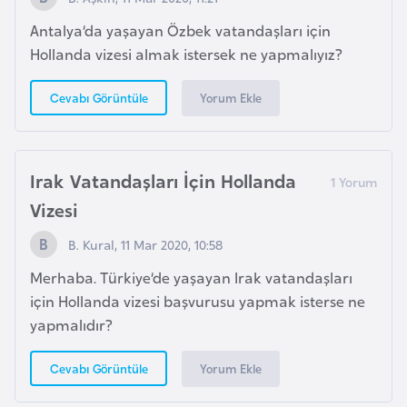
G
Antalya’da yaşayan Özbek vatandaşları için
ü
Hollanda vizesi almak istersek ne yapmalıyız?
n
e
Yorum Ekle
Cevabı Görüntüle
y
K
o
Irak Vatandaşları İçin Hollanda
r
e
Vizesi
B. Kural, 11 Mar 2020, 10:58
G
Merhaba. Türkiye’de yaşayan Irak vatandaşları
ü
için Hollanda vizesi başvurusu yapmak isterse ne
n
yapmalıdır?
e
y
Yorum Ekle
Cevabı Görüntüle
S
u