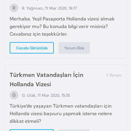
a
R. Yağmacı, 11 Mar 2020, 16:17
h
i
Merhaba. Yeşil Pasaporta Hollanda vizesi almak
l
gerekiyor mu? Bu konuda bilgi verir misiniz?
i
Cevabınız için teşekkürler.
Yorum Ekle
Cevabı Görüntüle
F
i
n
l
Türkmen Vatandaşları İçin
a
Hollanda Vizesi
n
d
G. Ulak, 11 Mar 2020, 15:35
i
Türkiye’de yaşayan Türkmen vatandaşları için
y
Hollanda vizesi başvuru yapmak isterse nelere
a
dikkat etmeli?