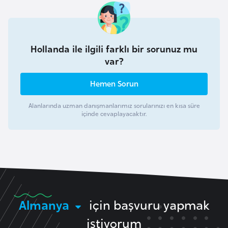
p
a
n
Hollanda ile ilgili farklı bir sorunuz mu
y
var?
a
Hemen Sorun
İ
Alanlarında uzman danışmanlarımız sorularınızı en kısa süre
s
içinde cevaplayacaktır.
r
a
i
l
İ
Almanya
için başvuru yapmak
s
v
istiyorum