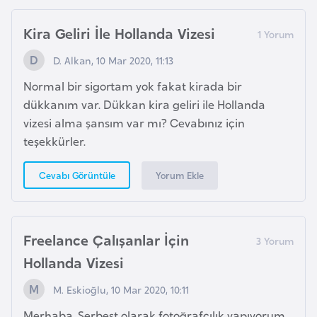
H
o
Kira Geliri İle Hollanda Vizesi
l
D. Alkan, 10 Mar 2020, 11:13
l
a
Normal bir sigortam yok fakat kirada bir
n
dükkanım var. Dükkan kira geliri ile Hollanda
d
vizesi alma şansım var mı? Cevabınız için
a
teşekkürler.
Yorum Ekle
Cevabı Görüntüle
İ
n
g
i
Freelance Çalışanlar İçin
l
Hollanda Vizesi
t
e
M. Eskioğlu, 10 Mar 2020, 10:11
r
Merhaba. Serbest olarak fotoğrafçılık yapıyorum.