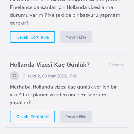
e
Freelance çalışanlar için Hollanda vizesi alma
durumu var mı? Ne şekilde bir başvuru yapmam
I
gerekir?
r
a
Yorum Ekle
Cevabı Görüntüle
k
İ
Hollanda Vizesi Kaç Günlük?
r
C. Küçük, 09 Mar 2020, 17:46
l
a
Merhaba. Hollanda vizesi kaç günlük verilen bir
n
vize? Tatil planını vizeden önce mi sonra mı
d
yapalım?
a
Yorum Ekle
Cevabı Görüntüle
İ
s