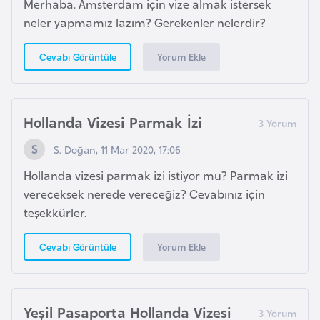
E
Merhaba. Amsterdam için vize almak istersek
t
neler yapmamız lazım? Gerekenler nelerdir?
i
Yorum Ekle
Cevabı Görüntüle
y
o
p
y
Hollanda Vizesi Parmak İzi
a
S. Doğan, 11 Mar 2020, 17:06
Hollanda vizesi parmak izi istiyor mu? Parmak izi
F
vereceksek nerede vereceğiz? Cevabınız için
i
teşekkürler.
l
d
Yorum Ekle
Cevabı Görüntüle
i
ş
i
S
Yeşil Pasaporta Hollanda Vizesi