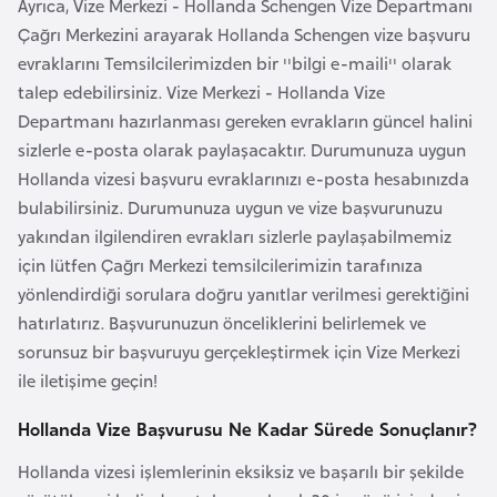
Ayrıca, Vize Merkezi - Hollanda Schengen Vize Departmanı
l
Çağrı Merkezini arayarak Hollanda Schengen vize başvuru
g
evraklarını Temsilcilerimizden bir ''bilgi e-maili'' olarak
a
talep edebilirsiniz. Vize Merkezi - Hollanda Vize
r
Departmanı hazırlanması gereken evrakların güncel halini
i
sizlerle e-posta olarak paylaşacaktır. Durumunuza uygun
s
Hollanda vizesi başvuru evraklarınızı e-posta hesabınızda
t
bulabilirsiniz. Durumunuza uygun ve vize başvurunuzu
a
yakından ilgilendiren evrakları sizlerle paylaşabilmemiz
n
için lütfen Çağrı Merkezi temsilcilerimizin tarafınıza
yönlendirdiği sorulara doğru yanıtlar verilmesi gerektiğini
B
hatırlatırız. Başvurunuzun önceliklerini belirlemek ve
u
sorunsuz bir başvuruyu gerçekleştirmek için Vize Merkezi
r
ile iletişime geçin!
k
i
Hollanda Vize Başvurusu Ne Kadar Sürede Sonuçlanır?
n
Hollanda vizesi işlemlerinin eksiksiz ve başarılı bir şekilde
a