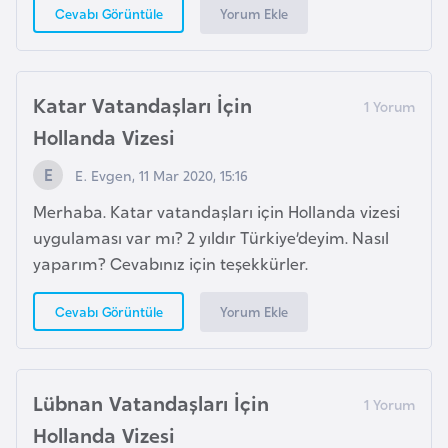
F
Yorum Ekle
Cevabı Görüntüle
r
a
n
Katar Vatandaşları İçin
s
Hollanda Vizesi
a
E. Evgen, 11 Mar 2020, 15:16
G
Merhaba. Katar vatandaşları için Hollanda vizesi
a
uygulaması var mı? 2 yıldır Türkiye’deyim. Nasıl
b
yaparım? Cevabınız için teşekkürler.
o
n
Yorum Ekle
Cevabı Görüntüle
G
a
Lübnan Vatandaşları İçin
m
Hollanda Vizesi
b