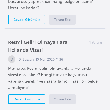
s
başvurusu yapmak için hangi belgeler lazım?
t
Ücreti ne kadar?
a
n
Yorum Ekle
Cevabı Görüntüle
H
ı
Resmi Geliri Olmayanlara
r
Hollanda Vizesi
v
D. Başcan, 10 Mar 2020, 11:36
a
t
Merhaba. Resmi geliri olmayanlara Hollanda
i
vizesi nasıl alınır? Hangi tür vize başvurusu
s
yapmak gerekir ve masraflar için nasıl bir belge
t
almalıyım?
a
n
Yorum Ekle
Cevabı Görüntüle