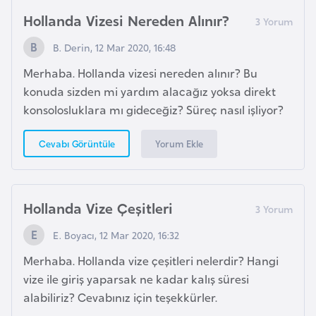
o
Hollanda Vizesi Nereden Alınır?
B. Derin, 12 Mar 2020, 16:48
B
u
Merhaba. Hollanda vizesi nereden alınır? Bu
l
konuda sizden mi yardım alacağız yoksa direkt
g
konsolosluklara mı gideceğiz? Süreç nasıl işliyor?
a
r
Yorum Ekle
Cevabı Görüntüle
i
s
t
Hollanda Vize Çeşitleri
a
n
E. Boyacı, 12 Mar 2020, 16:32
Merhaba. Hollanda vize çeşitleri nelerdir? Hangi
E
vize ile giriş yaparsak ne kadar kalış süresi
r
alabiliriz? Cevabınız için teşekkürler.
m