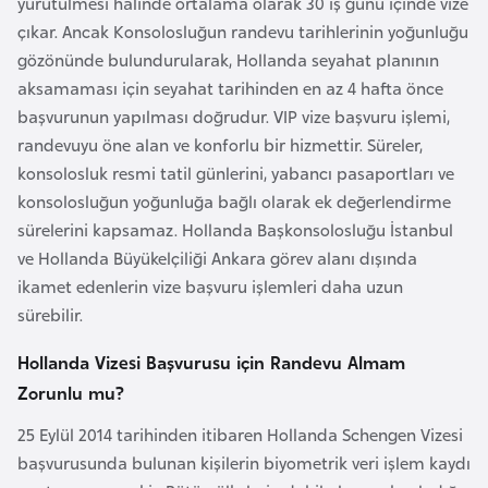
yürütülmesi halinde ortalama olarak 30 iş günü içinde vize
F
çıkar. Ancak Konsolosluğun randevu tarihlerinin yoğunluğu
a
gözönünde bulundurularak, Hollanda seyahat planının
s
aksamaması için seyahat tarihinden en az 4 hafta önce
o
başvurunun yapılması doğrudur. VIP vize başvuru işlemi,
randevuyu öne alan ve konforlu bir hizmettir. Süreler,
Ç
konsolosluk resmi tatil günlerini, yabancı pasaportları ve
a
konsolosluğun yoğunluğa bağlı olarak ek değerlendirme
d
sürelerini kapsamaz. Hollanda Başkonsolosluğu İstanbul
ve Hollanda Büyükelçiliği Ankara görev alanı dışında
Ç
ikamet edenlerin vize başvuru işlemleri daha uzun
e
sürebilir.
k
Hollanda Vizesi Başvurusu için Randevu Almam
C
Zorunlu mu?
u
m
25 Eylül 2014 tarihinden itibaren Hollanda Schengen Vizesi
h
başvurusunda bulunan kişilerin biyometrik veri işlem kaydı
u