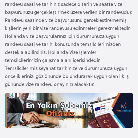
i
randevu saati ve tarihiniz sadece o tarih ve saatte vize
b
başvurunuzu gerçekleştirmek üzere verilen bir randevudur.
u
Randevu saatinde vize başvurusunu gerçekleştirememiş
t
kişilerin yeni bir vize randevusu edinmeleri gerekmektedir.
i
Hollanda vize başvurularınız için durumunuza uygun
randevu saati ve tarihi konusunda temsilcilerimizden
Ç
destek alabilirsiniz. Hollanda Vize İşlemleri
i
temsilcilerimizin çalışma alanı içerisindedir.
n
Temsilcilerimiz seyahat tarihinize ve durumunuza uygun
önceliklerinizi göz önünde bulundurarak uygun olan ilk iş
gününde vize randevu onayınızı alacaktır.
D
a
n
i
m
a
r