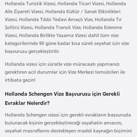
Hollanda Turistik Vizesi, Hollanda Ticari Vizesi, Hollanda
a
Aile Ziyareti Vizesi, Hollanda Kültür / Sanat Etkinlikleri
r
Vizesi, Hollanda Tıbbi Tedavi Amaçlı Vize, Hollanda Tır
u
Şoförü Vizesi, Hollanda Transit Vize, Hollanda Evlenme
s
Vizesi, Hollanda Birlikte Yaşama Vizesi dahil tüm vize
kategorilerinde 90 güne kadar kısa süreli seyahat için vize
B
başvurusu gerçekleştirilir.
e
Hollanda vizesi için süratle vize müracaatı yapmanızı
l
gerektiren acil durumlar için Vize Merkezi temsilcileri ile
ç
irtibata geçin!
i
k
Hollanda Schengen Vize Başvurusu için Gerekli
a
Evraklar Nelerdir?
Hollanda Schengen vizesi için gerekli evrakların başvuruda
B
bulunacak kişinin gerçekleştireceği seyahatin amacını,
e
seyahat masraflarını destekleyen maddi kaynağın biçimini
n