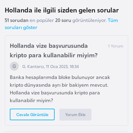
k
Hollanda ile ilgili sizden gelen sorular
a
51 sorudan
en popüler
20 soru
görüntüleniyor.
Tüm
soruları göster
D
e
Hollanda vize başvurusunda
m
o
kripto para kullanabilir miyim?
k
G. Kantarcı, 11 Oca 2023, 18:34
r
a
Banka hesaplarımda bloke bulunuyor ancak
t
kripto dünyasında ayrı bir bakiyem mevcut.
i
Hollanda vize başvurusunda kripto para
k
kullanabilir miyim?
K
o
Yorum Ekle
Cevabı Görüntüle
n
g