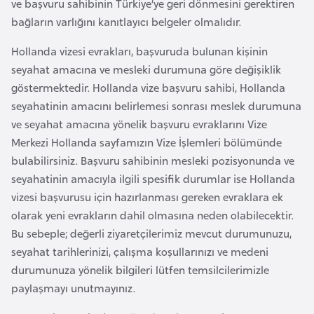
ve başvuru sahibinin Türkiye’ye geri dönmesini gerektiren
i
bağların varlığını kanıtlayıcı belgeler olmalıdır.
n
Hollanda vizesi evrakları, başvuruda bulunan kişinin
B
seyahat amacına ve mesleki durumuna göre değişiklik
o
göstermektedir. Hollanda vize başvuru sahibi, Hollanda
s
seyahatinin amacını belirlemesi sonrası meslek durumuna
n
ve seyahat amacına yönelik başvuru evraklarını Vize
a
Merkezi Hollanda sayfamızın Vize İşlemleri bölümünde
H
bulabilirsiniz. Başvuru sahibinin mesleki pozisyonunda ve
e
seyahatinin amacıyla ilgili spesifik durumlar ise Hollanda
r
vizesi başvurusu için hazırlanması gereken evraklara ek
s
olarak yeni evrakların dahil olmasına neden olabilecektir.
e
Bu sebeple; değerli ziyaretçilerimiz mevcut durumunuzu,
k
seyahat tarihlerinizi, çalışma koşullarınızı ve medeni
durumunuza yönelik bilgileri lütfen temsilcilerimizle
B
paylaşmayı unutmayınız.
u