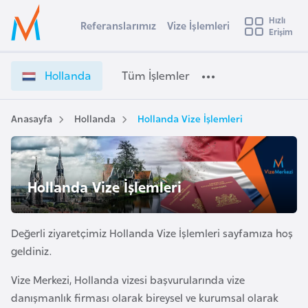
u
Hızlı
s
Referanslarımız
Vize İşlemleri
Başvuru yapmak istediğiniz ülkeyi seçin
Erişim
H
İ
Üye
t
Ülke Seçimi
o
Girişi
r
l
l
Hollanda
Tüm İşlemler
a
l
l
e
a
y
n
Anasayfa
Hollanda
Hollanda Vize İşlemleri
t
a
d
a
i
V
A
i
ş
Hollanda Vize İşlemleri
v
z
u
i
e
s
İ
Değerli ziyaretçimiz Hollanda Vize İşlemleri sayfamıza hoş
m
t
ş
geldiniz.
u
l
r
Vize Merkezi, Hollanda vizesi başvurularında vize
e
y
m
danışmanlık firması olarak bireysel ve kurumsal olarak