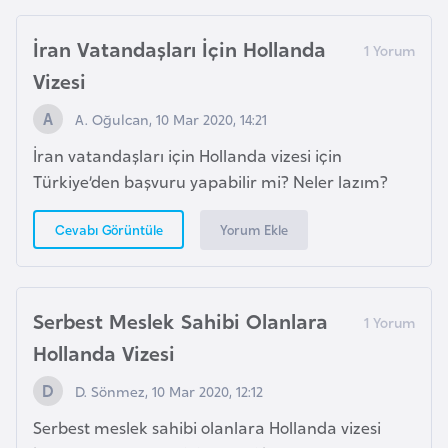
d
İran Vatandaşları İçin Hollanda
a
n
Vizesi
A. Oğulcan, 10 Mar 2020, 14:21
G
İran vatandaşları için Hollanda vizesi için
u
Türkiye’den başvuru yapabilir mi? Neler lazım?
y
a
Yorum Ekle
Cevabı Görüntüle
n
a
Serbest Meslek Sahibi Olanlara
H
i
Hollanda Vizesi
n
D. Sönmez, 10 Mar 2020, 12:12
d
i
Serbest meslek sahibi olanlara Hollanda vizesi