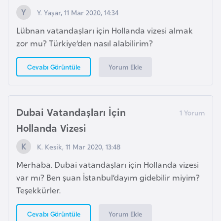
i
Y. Yaşar, 11 Mar 2020, 14:34
y
Lübnan vatandaşları için Hollanda vizesi almak
a
zor mu? Türkiye’den nasıl alabilirim?
G
Yorum Ekle
Cevabı Görüntüle
a
n
a
Dubai Vatandaşları İçin
Hollanda Vizesi
G
i
K. Kesik, 11 Mar 2020, 13:48
n
Merhaba. Dubai vatandaşları için Hollanda vizesi
e
var mı? Ben şuan İstanbul’dayım gidebilir miyim?
B
Teşekkürler.
i
s
Yorum Ekle
Cevabı Görüntüle