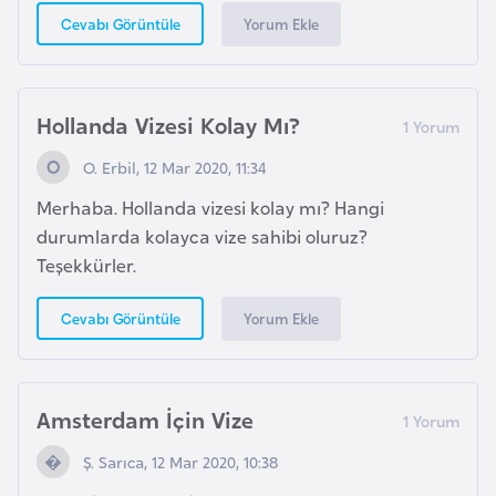
e
Yorum Ekle
Cevabı Görüntüle
n
i
s
Hollanda Vizesi Kolay Mı?
t
O. Erbil, 12 Mar 2020, 11:34
a
n
Merhaba. Hollanda vizesi kolay mı? Hangi
durumlarda kolayca vize sahibi oluruz?
E
Teşekkürler.
s
Yorum Ekle
Cevabı Görüntüle
t
o
n
y
Amsterdam İçin Vize
a
Ş. Sarıca, 12 Mar 2020, 10:38