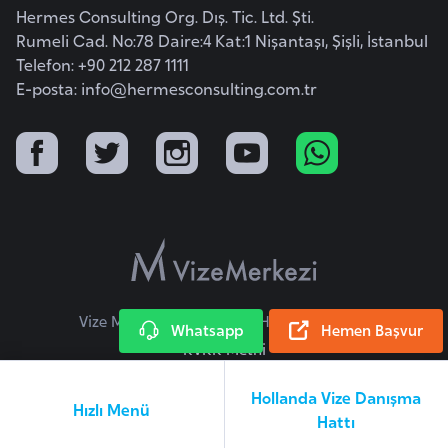
k
Hermes Consulting Org. Dış. Tic. Ltd. Şti.
a
Rumeli Cad. No:78 Daire:4 Kat:1 Nişantaşı, Şişli, İstanbul
Telefon: +90 212 287 1111
E-posta:
info@hermesconsulting.com.tr
D
e
m
o
k
r
a
t
i
Vize Merkezi © 2026 Tüm Hakları Saklıdır.
Whatsapp
Hemen Başvur
k
KVKK Metni
K
o
Hollanda Vize Danışma
Hızlı Menü
n
Hattı
g