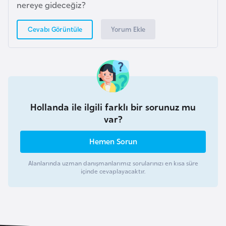
nereye gideceğiz?
r
i
Yorum Ekle
Cevabı Görüntüle
y
e
t
i
Hollanda ile ilgili farklı bir sorunuz mu
C
var?
e
z
Hemen Sorun
a
y
Alanlarında uzman danışmanlarımız sorularınızı en kısa süre
i
içinde cevaplayacaktır.
r
C