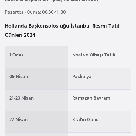
e
Pazartesi-Cuma: 08:30/11.30
y
n
Hollanda Başkonsolosluğu İstanbul Resmi Tatil
Günleri 2024
B
a
n
1 Ocak
Noel ve Yılbaşı Tatili
g
l
09 Nisan
Paskalya
a
d
e
21-23 Nisan
Ramazan Bayramı
ş
27 Nisan
Kral’ın Günü
B
e
l