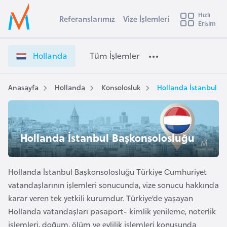
u
Hızlı
s
Referanslarımız
Vize İşlemleri
Başvuru yapmak istediğiniz ülkeyi seçin
Erişim
H
İ
Üye
t
Ülke Seçimi
o
Girişi
r
l
l
Hollanda
Tüm İşlemler
a
l
l
e
a
y
n
Anasayfa
Hollanda
Konsolosluk
Hollanda İstanbul B
t
a
d
a
i
V
A
i
ş
Hollanda İstanbul Başkonsolosluğu
v
z
u
i
e
s
İ
Hollanda İstanbul Başkonsolosluğu Türkiye Cumhuriyet
m
t
ş
vatandaşlarının işlemleri sonucunda, vize sonucu hakkında
u
l
karar veren tek yetkili kurumdur. Türkiye’de yaşayan
r
e
Hollanda vatandaşları pasaport- kimlik yenileme, noterlik
y
m
işlemleri, doğum, ölüm ve evlilik işlemleri konusunda