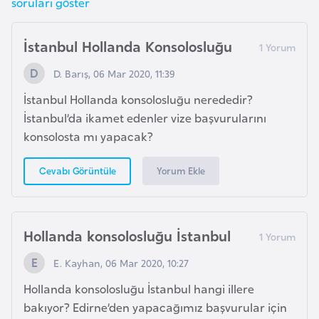
soruları göster
F
a
İstanbul Hollanda Konsolosluğu
s
o
D. Barış, 06 Mar 2020, 11:39
İstanbul Hollanda konsolosluğu nerededir?
Ç
İstanbul’da ikamet edenler vize başvurularını
a
konsolosta mı yapacak?
d
Yorum Ekle
Cevabı Görüntüle
Ç
e
k
Hollanda konsolosluğu İstanbul
C
u
E. Kayhan, 06 Mar 2020, 10:27
m
Hollanda konsolosluğu İstanbul hangi illere
h
bakıyor? Edirne’den yapacağımız başvurular için
u