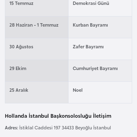
i
15 Temmuz
Demokrasi Günü
n
28 Haziran - 1 Temmuz
Kurban Bayramı
B
o
s
30 Ağustos
Zafer Bayramı
n
a
H
29 Ekim
Cumhuriyet Bayramı
e
r
25 Aralık
Noel
s
e
k
Hollanda İstanbul Başkonsolosluğu İletişim
B
Adres:
İstiklal Caddesi 197 34433 Beyoğlu İstanbul
u