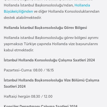
a
l
Hollanda İstanbul Başkonsolosluğu’ndan,
Hollanda
e
Büyükelçiliğinden
ve diğer Hollanda Konsolosluklarından
r
A
destek alabilmektedir.
i
z
Hollanda İstanbul Başkonsolosluğu Görev Bölgesi
e
r
Hollanda istanbul Başkonsolosluğu görev bölgesi ayrımı
b
yapmaksızı Türkiye çapında Hollanda vize başvurularını
a
kabul etmektedir.
y
c
İstanbul Hollanda Konsolosluğu Çalışma Saatleri 2024
a
Pazartesi-Cuma: 08.00 / 16.15
n
İstanbul Hollanda Başkonsolosluğu Vize Bölümü Çalışma
B
Saatleri 2024
a
Haftaiçi hergün 08.30 / 12.00
h
r
Konsüler Departmanı Çalışma Saatleri 2024