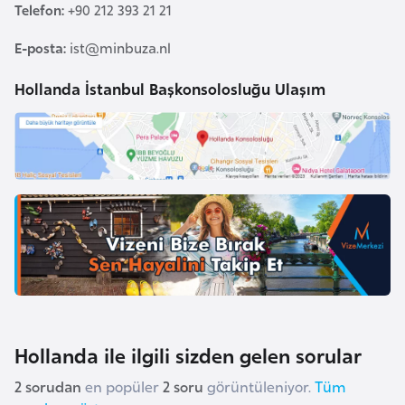
Telefon:
+90 212 393 21 21
l
g
E-posta:
ist@minbuza.nl
a
r
Hollanda İstanbul Başkonsolosluğu Ulaşım
i
s
t
a
n
B
u
r
k
i
Hollanda ile ilgili sizden gelen sorular
n
2 sorudan
en popüler
2 soru
görüntüleniyor.
Tüm
a