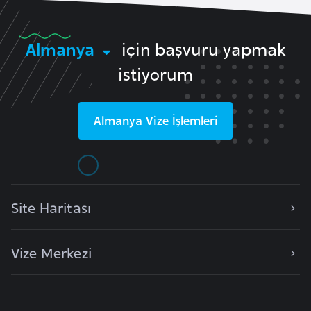
i
b
u
Almanya
için başvuru yapmak
t
istiyorum
i
Ç
Almanya
Vize İşlemleri
i
n
D
Site Haritası
a
n
i
Vize Merkezi
m
a
r