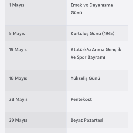
1 Mayıs
Emek ve Dayanışma
a
Günü
r
u
s
5 Mayıs
Kurtuluş Günü (1945)
B
19 Mayıs
Atatürk'ü Anma Gençlik
e
Ve Spor Bayramı
l
ç
18 Mayıs
Yükseliş Günü
i
k
a
28 Mayıs
Pentekost
B
e
29 Mayıs
Beyaz Pazartesi
n