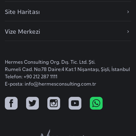
i
b
Site Haritası
u
t
Vize Merkezi
i
Ç
i
Hermes Consulting Org. Dış. Tic. Ltd. Şti.
n
Rumeli Cad. No:78 Daire:4 Kat:1 Nişantaşı, Şişli, İstanbul
Telefon: +90 212 287 1111
E-posta:
info@hermesconsulting.com.tr
D
a
n
i
m
a
r