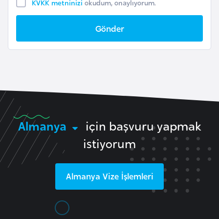
KVKK metninizi
okudum, onaylıyorum.
r
i
Gönder
y
e
t
i
C
e
Almanya
için başvuru yapmak
z
istiyorum
a
y
i
Almanya
Vize İşlemleri
r
C