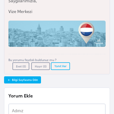
Saygılarımızla,
l
g
Vize Merkezi
a
r
i
s
t
a
n
Bu yorumu faydalı buldunuz mu ?
Yanıt Ver
Evet (
0
)
Hayır (
0
)
B
u
Bilgi Sayfasına Dön
r
k
Yorum Ekle
i
n
a