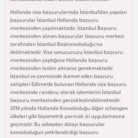
e
Hollanda vize başvurularında İstanbul’dan yapılan
y
başvurular İstanbul Hollanda başvuru
n
merkezinden yapılmaktadır. İstanbul Başvuru
merkezinden alınan başvurular başvuru merkezi
B
tarafından İstanbul Başkonsolosluğu’na
a
iletilmektedir. Vize sonucunuzu İstanbul başvuru
n
merkezinden yaptığınız Hollanda başvuru
g
merkezinden teslim almanız gerekmektedir.
l
İstanbul ve çevresinde ikamet eden başvuru
a
sahipleri Edirne’de bulunan Hollanda vize başvuru
d
merkezinde randevu alarak işlemlerini İstanbul
e
başvuru merkezinden gerçekleştirebilmektedir.
ş
2014 yılında Hollanda Konsolosluğu diğer schengen
ülkeleri gibi biyometrik parmak izi uygulamasına
B
geçmiştir. Bu sebepten dolayı başvurular
e
konsolosluğun yetkilendirdiği başvuru
l