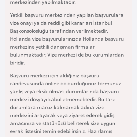
merkezinden yapılmaktadır.
a
Yetkili başvuru merkezinden yapılan başvurulara
r
vize onayı ya da reddi gibi kararları İstanbul
u
Başkonsolosluğu tarafından verilmektedir.
s
Hollanda vize başvurularınızda Hollanda başvuru
merkezine yetkili danışman firmalar
B
bulunmaktadır. Vize merkezi de bu kurumlardan
e
biridir.
l
ç
Başvuru merkezi için aldığınız başvuru
i
randevusunda online doldurduğunuz formunuz
k
yanlış veya eksik olması durumlarında başvuru
a
merkezi dosyayı kabul etmemektedir. Bu tarz
durumlara maruz kalmamak adına vize
B
merkezini arayarak veya ziyaret ederek gidiş
e
amacınıza ve statünüzü belirterek size uygun
n
evrak listesini temin edebilirsiniz. Hazırlamış