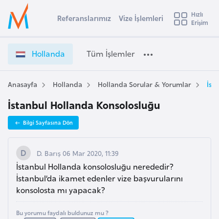
u
Hızlı
s
Referanslarımız
Vize İşlemleri
Başvuru yapmak istediğiniz ülkeyi seçin
Erişim
H
İ
Üye
t
Ülke Seçimi
o
Girişi
r
l
l
Hollanda
Tüm İşlemler
a
l
l
e
a
y
n
Anasayfa
Hollanda
Hollanda Sorular & Yorumlar
İst
t
a
d
İstanbul Hollanda Konsolosluğu
a
i
V
A
Bilgi Sayfasına Dön
i
ş
v
z
u
i
e
D. Barış 06 Mar 2020, 11:39
s
İ
İstanbul Hollanda konsolosluğu nerededir?
m
t
ş
İstanbul’da ikamet edenler vize başvurularını
u
l
konsolosta mı yapacak?
r
e
y
m
Bu yorumu faydalı buldunuz mu ?