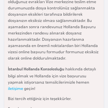
i
olduğunuz evrakları Vize merkezine teslim etme
n
durumunuzda dosya kontrolünüz sağlanmakta
dosyanızın eksikleri tarafınıza bildirilerek
dosyanızın eksiksiz olması sağlanmaktadır. Bu
B
aşamadan sonra randevunuz Hollanda Başvuru
o
merkezinden randevu alınarak dosyanız
s
hazırlanmaktadır. Dosyanızın hazırlanma
n
aşamasında en önemli noktalardan biri Hollanda
a
vizesi online başvuru formudur formunuz eksiksiz
H
olarak online doldurulmaktadır.
e
r
İstanbul Hollanda Konsolosluğu
hakkında detaylı
s
bilgi almak ve Hollanda için vize başvurusu
e
yapmak istiyorsanız temsilcilerimizle hemen
k
iletişime
geçin!
Bizi tercih ettiğiniz için teşekkürler.
B
u