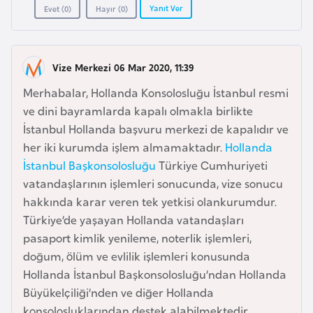
a
l
Yanıt Ver
Evet (
0
)
Hayır (
0
)
e
r
A
i
z
Vize Merkezi 06 Mar 2020, 11:39
e
Merhabalar, Hollanda Konsolosluğu İstanbul resmi
r
ve dini bayramlarda kapalı olmakla birlikte
b
İstanbul Hollanda başvuru merkezi de kapalıdır ve
a
her iki kurumda işlem almamaktadır.
Hollanda
y
İstanbul Başkonsolosluğu
Türkiye Cumhuriyeti
c
vatandaşlarının işlemleri sonucunda, vize sonucu
a
hakkında karar veren tek yetkisi olankurumdur.
n
Türkiye’de yaşayan Hollanda vatandaşları
pasaport kimlik yenileme, noterlik işlemleri,
B
doğum, ölüm ve evlilik işlemleri konusunda
a
Hollanda İstanbul Başkonsolosluğu’ndan Hollanda
h
Büyükelçiliği’nden ve diğer Hollanda
r
konsolosluklarından destek alabilmektedir.