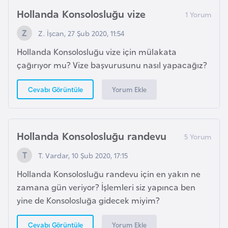
l
Hollanda Konsolosluğu vize
g
Z. İşcan, 27 Şub 2020, 11:54
a
r
Hollanda Konsolosluğu vize için mülakata
i
çağırıyor mu? Vize başvurusunu nasıl yapacağız?
s
t
Yorum Ekle
Cevabı Görüntüle
a
n
Hollanda Konsolosluğu randevu
B
T. Vardar, 10 Şub 2020, 17:15
u
r
Hollanda Konsolosluğu randevu için en yakın ne
k
zamana gün veriyor? İşlemleri siz yapınca ben
i
yine de Konsolosluğa gidecek miyim?
n
a
Yorum Ekle
Cevabı Görüntüle