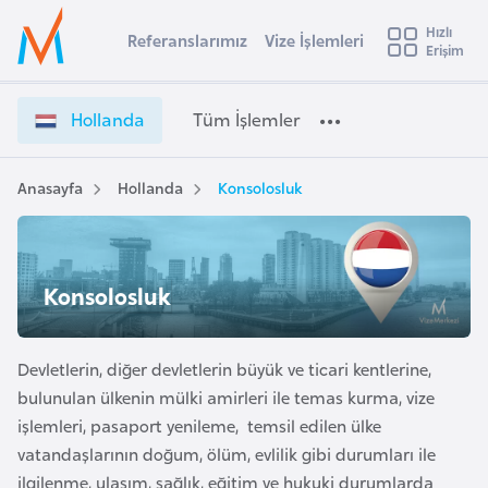
u
Hızlı
s
Referanslarımız
Vize İşlemleri
Başvuru yapmak istediğiniz ülkeyi seçin
Erişim
H
İ
Üye
t
Ülke Seçimi
o
Girişi
r
l
l
Hollanda
Tüm İşlemler
a
l
l
e
a
y
n
Anasayfa
Hollanda
Konsolosluk
t
a
d
a
i
V
A
i
ş
Konsolosluk
v
z
u
i
e
s
İ
Devletlerin, diğer devletlerin büyük ve ticari kentlerine,
m
t
ş
bulunulan ülkenin mülki amirleri ile temas kurma, vize
u
l
işlemleri, pasaport yenileme, temsil edilen ülke
r
e
vatandaşlarının doğum, ölüm, evlilik gibi durumları ile
y
m
ilgilenme, ulaşım, sağlık, eğitim ve hukuki durumlarda