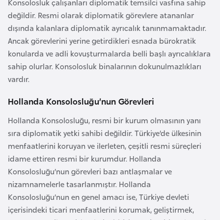
Konsolosluk çalışanları diplomatik temsilci vasfına sahip
e
değildir. Resmi olarak diplomatik görevlere atananlar
y
dışında kalanlara diplomatik ayrıcalık tanınmamaktadır.
n
Ancak görevlerini yerine getirdikleri esnada bürokratik
konularda ve adli kovuşturmalarda belli başlı ayrıcalıklara
B
sahip olurlar. Konsolosluk binalarının dokunulmazlıkları
a
vardır.
n
Hollanda Konsolosluğu’nun Görevleri
g
l
Hollanda Konsolosluğu, resmi bir kurum olmasının yanı
a
sıra diplomatik yetki sahibi değildir. Türkiye’de ülkesinin
d
menfaatlerini koruyan ve ilerleten, çeşitli resmi süreçleri
e
idame ettiren resmi bir kurumdur. Hollanda
ş
Konsolosluğu’nun görevleri bazı antlaşmalar ve
nizamnamelerle tasarlanmıştır. Hollanda
B
Konsolosluğu’nun en genel amacı ise, Türkiye devleti
e
içerisindeki ticari menfaatlerini korumak, geliştirmek,
l