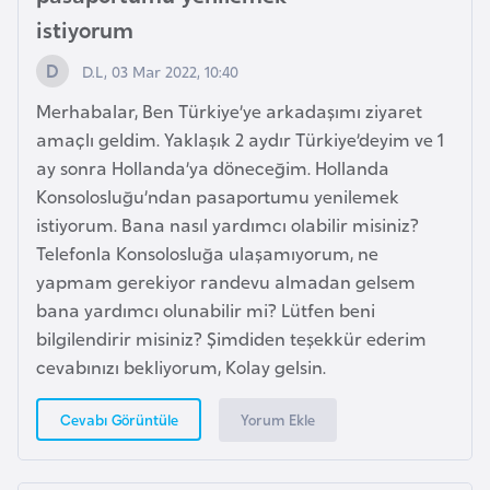
i
istiyorum
n
D.L, 03 Mar 2022, 10:40
B
Merhabalar, Ben Türkiye’ye arkadaşımı ziyaret
o
amaçlı geldim. Yaklaşık 2 aydır Türkiye’deyim ve 1
s
ay sonra Hollanda’ya döneceğim. Hollanda
n
Konsolosluğu’ndan pasaportumu yenilemek
a
istiyorum. Bana nasıl yardımcı olabilir misiniz?
H
Telefonla Konsolosluğa ulaşamıyorum, ne
e
yapmam gerekiyor randevu almadan gelsem
r
bana yardımcı olunabilir mi? Lütfen beni
s
bilgilendirir misiniz? Şimdiden teşekkür ederim
e
cevabınızı bekliyorum, Kolay gelsin.
k
Yorum Ekle
Cevabı Görüntüle
B
u