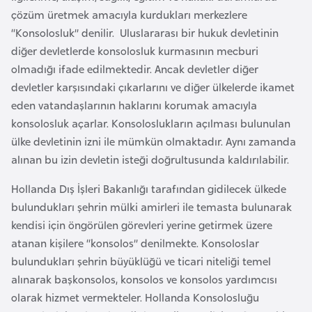
a
l
çözüm üretmek amacıyla kurdukları merkezlere
e
“Konsolosluk” denilir. Uluslararası bir hukuk devletinin
r
A
diğer devletlerde konsolosluk kurmasının mecburi
i
z
olmadığı ifade edilmektedir. Ancak devletler diğer
e
devletler karşısındaki çıkarlarını ve diğer ülkelerde ikamet
r
eden vatandaşlarının haklarını korumak amacıyla
b
konsolosluk açarlar. Konsoloslukların açılması bulunulan
a
ülke devletinin izni ile mümkün olmaktadır. Aynı zamanda
y
alınan bu izin devletin isteği doğrultusunda kaldırılabilir.
c
Hollanda Dış İşleri Bakanlığı tarafından gidilecek ülkede
a
bulundukları şehrin mülki amirleri ile temasta bulunarak
n
kendisi için öngörülen görevleri yerine getirmek üzere
atanan kişilere “konsolos” denilmekte. Konsoloslar
B
bulundukları şehrin büyüklüğü ve ticari niteliği temel
a
alınarak başkonsolos, konsolos ve konsolos yardımcısı
h
olarak hizmet vermekteler. Hollanda Konsolosluğu
r