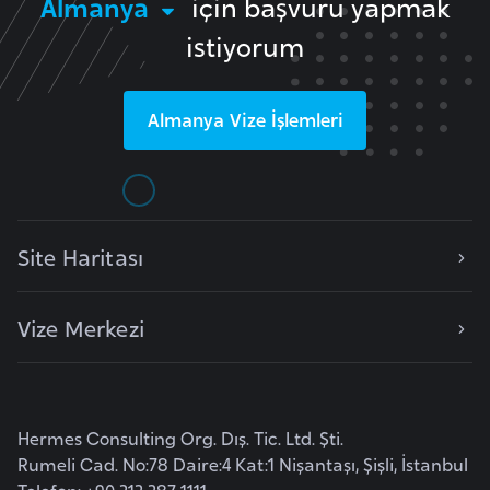
Almanya
için başvuru yapmak
r
istiyorum
i
y
e
Almanya
Vize İşlemleri
t
i
C
Site Haritası
e
z
a
Vize Merkezi
y
i
r
Hermes Consulting Org. Dış. Tic. Ltd. Şti.
Rumeli Cad. No:78 Daire:4 Kat:1 Nişantaşı, Şişli, İstanbul
C