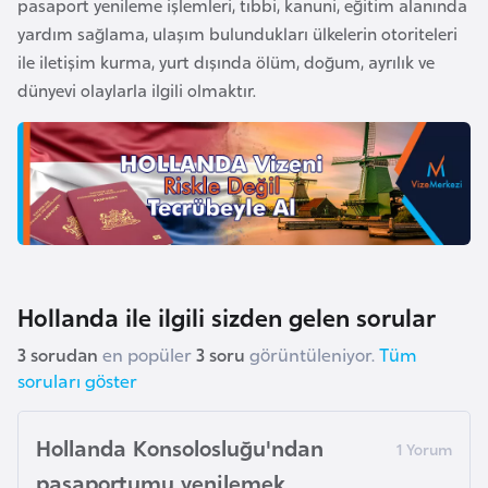
pasaport yenileme işlemleri, tıbbi, kanuni, eğitim alanında
a
yardım sağlama, ulaşım bulundukları ülkelerin otoriteleri
r
ile iletişim kurma, yurt dışında ölüm, doğum, ayrılık ve
u
dünyevi olaylarla ilgili olmaktır.
s
B
e
l
ç
i
Hollanda ile ilgili sizden gelen sorular
k
a
3 sorudan
en popüler
3 soru
görüntüleniyor.
Tüm
soruları göster
B
e
Hollanda Konsolosluğu'ndan
n
pasaportumu yenilemek