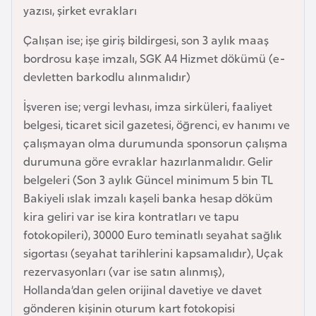
yazısı, şirket evrakları
a
r
Çalışan ise; işe giriş bildirgesi, son 3 aylık maaş
u
bordrosu kaşe imzalı, SGK A4 Hizmet dökümü (e-
s
devletten barkodlu alınmalıdır)
İşveren ise; vergi levhası, imza sirküleri, faaliyet
B
belgesi, ticaret sicil gazetesi, öğrenci, ev hanımı ve
e
çalışmayan olma durumunda sponsorun çalışma
l
durumuna göre evraklar hazırlanmalıdır. Gelir
ç
belgeleri (Son 3 aylık Güncel minimum 5 bin TL
i
Bakiyeli ıslak imzalı kaşeli banka hesap döküm
k
kira geliri var ise kira kontratları ve tapu
a
fotokopileri), 30000 Euro teminatlı seyahat sağlık
sigortası (seyahat tarihlerini kapsamalıdır), Uçak
B
rezervasyonları (var ise satın alınmış),
e
Hollanda’dan gelen orijinal davetiye ve davet
n
gönderen kişinin oturum kart fotokopisi