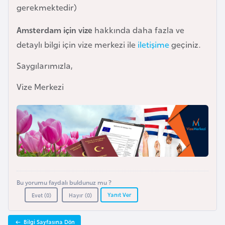
i
gerekmektedir)
n
Amsterdam için vize
hakkında daha fazla ve
detaylı bilgi için vize merkezi ile
iletişime
geçiniz.
B
o
Saygılarımızla,
s
n
Vize Merkezi
a
H
e
r
s
e
k
Bu yorumu faydalı buldunuz mu ?
Yanıt Ver
Evet (
0
)
Hayır (
0
)
B
u
Bilgi Sayfasına Dön