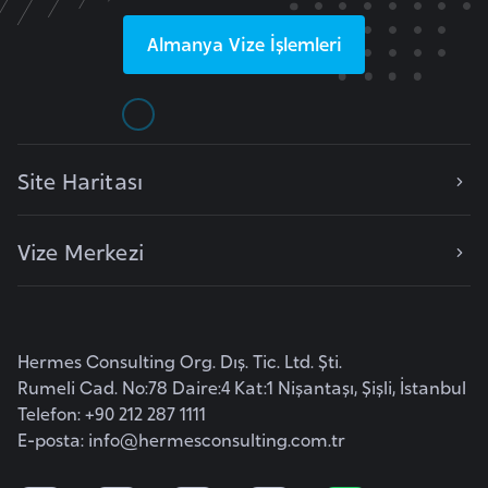
r
Almanya
Vize İşlemleri
i
y
e
t
i
Site Haritası
C
Vize Merkezi
e
z
a
y
Hermes Consulting Org. Dış. Tic. Ltd. Şti.
i
Rumeli Cad. No:78 Daire:4 Kat:1 Nişantaşı, Şişli, İstanbul
r
Telefon: +90 212 287 1111
E-posta:
info@hermesconsulting.com.tr
C