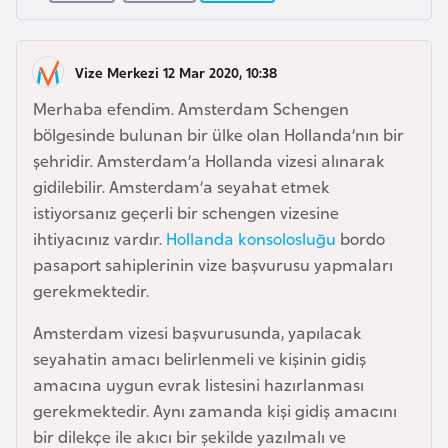
a
l
e
r
A
Vize Merkezi 12 Mar 2020, 10:38
i
z
Merhaba efendim. Amsterdam Schengen
e
bölgesinde bulunan bir ülke olan Hollanda’nın bir
r
şehridir. Amsterdam’a Hollanda vizesi alınarak
b
gidilebilir. Amsterdam’a seyahat etmek
a
istiyorsanız geçerli bir schengen vizesine
y
ihtiyacınız vardır.
Hollanda konsolosluğu
bordo
c
pasaport sahiplerinin vize başvurusu yapmaları
a
gerekmektedir.
n
Amsterdam vizesi başvurusunda, yapılacak
seyahatin amacı belirlenmeli ve kişinin gidiş
B
amacına uygun evrak listesini hazırlanması
a
gerekmektedir. Aynı zamanda kişi gidiş amacını
h
bir dilekçe ile akıcı bir şekilde yazılmalı ve
r