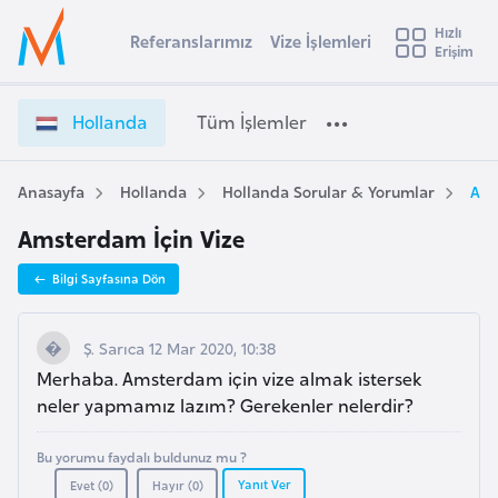
u
Hızlı
s
Referanslarımız
Vize İşlemleri
Başvuru yapmak istediğiniz ülkeyi seçin
Erişim
H
İ
Üye
t
Ülke Seçimi
o
Girişi
r
l
l
Hollanda
Tüm İşlemler
a
l
l
e
a
y
n
Anasayfa
Hollanda
Hollanda Sorular & Yorumlar
Ams
t
a
d
Amsterdam İçin Vize
a
i
V
A
Bilgi Sayfasına Dön
i
ş
v
z
u
i
e
Ş. Sarıca 12 Mar 2020, 10:38
s
İ
Merhaba. Amsterdam için vize almak istersek
m
t
ş
neler yapmamız lazım? Gerekenler nelerdir?
u
l
r
e
Bu yorumu faydalı buldunuz mu ?
y
m
Yanıt Ver
Evet (
0
)
Hayır (
0
)