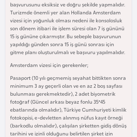
başvurusunu eksiksiz ve doğru şekilde yapmalıdır.
e
Turizmde önemli yer alan Hollanda Amsterdam
y
vizesi için yoğunluk olması nedeni ile konsolosluk
n
son dönem itibari ile işlem süresi olan 7 iş gününü
15 iş gününe çıkarmıştır. Bu sebeple başvurunun
B
yapıldığı günden sonra 15 iş günü sonrası için
a
gitme planı oluşturulmalı ve başvuru yapılmalıdır.
n
g
Amsterdam vizesi için gerekenler;
l
Pasaport (10 yılı geçmemiş seyahat bittikten sonra
a
minimum 3 ay geçerli olan ve en az 2 boş sayfası
d
bulunması gerekmektedir), 2 adet biyometrik
e
fotoğraf (Güncel arkası beyaz fonlu 35*45
ş
ebatlarında olmalıdır), Türkiye Cumhuriyeti kimlik
fotokopisi, e-devletten alınmış nüfus kayıt örneği
B
(barkodlu olmalıdır), çalışılan şirketten gidiş dönüş
e
tarihini ve izinli olduğunu belirtilen şirket izin
l