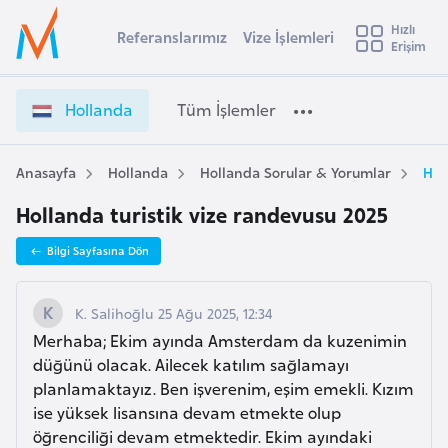
u
Hızlı
s
Referanslarımız
Vize İşlemleri
Başvuru yapmak istediğiniz ülkeyi seçin
Erişim
H
İ
Üye
t
Ülke Seçimi
o
Girişi
r
l
l
Hollanda
Tüm İşlemler
a
l
l
e
a
y
n
Anasayfa
Hollanda
Hollanda Sorular & Yorumlar
Hol
t
a
d
Hollanda turistik vize randevusu 2025
a
i
V
A
Bilgi Sayfasına Dön
i
ş
v
z
u
i
e
K. Salihoğlu 25 Ağu 2025, 12:34
s
İ
Merhaba; Ekim ayında Amsterdam da kuzenimin
m
t
ş
düğünü olacak. Ailecek katılım sağlamayı
u
l
planlamaktayız. Ben işverenim, eşim emekli. Kızım
r
e
ise yüksek lisansına devam etmekte olup
y
m
öğrenciliği devam etmektedir. Ekim ayındaki