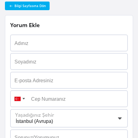
Bilgi Sayfasına Dön
a
r
u
Yorum Ekle
s
B
e
l
ç
i
k
a
Yaşadığınız Şehir
B
e
n