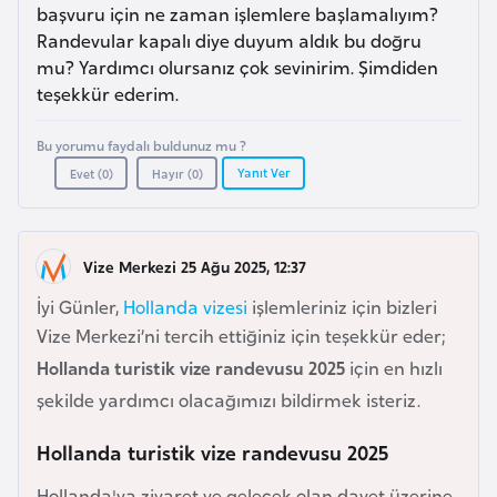
a
l
başvuru için ne zaman işlemlere başlamalıyım?
e
Randevular kapalı diye duyum aldık bu doğru
r
mu? Yardımcı olursanız çok sevinirim. Şimdiden
A
i
teşekkür ederim.
z
e
Bu yorumu faydalı buldunuz mu ?
r
Yanıt Ver
Evet (
0
)
Hayır (
0
)
b
a
y
Vize Merkezi 25 Ağu 2025, 12:37
c
a
İyi Günler,
Hollanda vizesi
işlemleriniz için bizleri
n
Vize Merkezi’ni tercih ettiğiniz için teşekkür eder;
Hollanda turistik vize randevusu 2025
için en hızlı
B
şekilde yardımcı olacağımızı bildirmek isteriz.
a
Hollanda turistik vize randevusu 2025
h
r
Hollanda'ya ziyaret ve gelecek olan davet üzerine