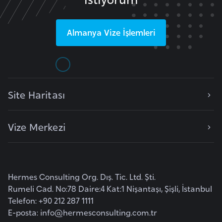
l
g
Almanya
Vize İşlemleri
a
r
i
s
t
Site Haritası
a
n
Vize Merkezi
B
u
r
Hermes Consulting Org. Dış. Tic. Ltd. Şti.
k
Rumeli Cad. No:78 Daire:4 Kat:1 Nişantaşı, Şişli, İstanbul
i
Telefon: +90 212 287 1111
n
E-posta:
info@hermesconsulting.com.tr
a