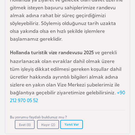
e
gitmek isteyen başvuru sahiplerimize randevu
y
almak adına rahat bir süreç geçirdiğimizi
n
söyleyebiliriz. Söylemiş olduğunuz tarih uzakta
olsa yakında olsa en hızlı şekilde işlemlere
B
başlamamız gereklidir.
a
Hollanda turistik vize randevusu 2025
ve gerekli
n
hazırlanacak olan evraklar dahil olmak üzere
g
tüm işleyiş dikkat edilmesi gereken koşullar dahil
l
ücretler hakkında ayrıntılı bilgileri almak adına
a
sizlere en yakın olan Vize Merkezi şubelerimiz ile
d
bağlantıya geçebilir ziyaretimize gelebilirsiniz.
+90
e
212 970 05 52
ş
Bu yorumu faydalı buldunuz mu ?
B
Yanıt Ver
Evet (
0
)
Hayır (
2
)
e
l