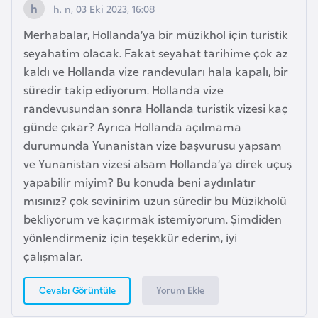
e
h. n, 03 Eki 2023, 16:08
ç
Merhabalar, Hollanda’ya bir müzikhol için turistik
seyahatim olacak. Fakat seyahat tarihime çok az
İ
kaldı ve Hollanda vize randevuları hala kapalı, bir
s
süredir takip ediyorum. Hollanda vize
v
randevusundan sonra Hollanda turistik vizesi kaç
i
günde çıkar? Ayrıca Hollanda açılmama
ç
durumunda Yunanistan vize başvurusu yapsam
r
ve Yunanistan vizesi alsam Hollanda’ya direk uçuş
e
yapabilir miyim? Bu konuda beni aydınlatır
mısınız? çok sevinirim uzun süredir bu Müzikholü
İ
bekliyorum ve kaçırmak istemiyorum. Şimdiden
t
yönlendirmeniz için teşekkür ederim, iyi
a
çalışmalar.
l
Yorum Ekle
Cevabı Görüntüle
y
a