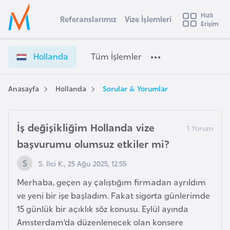
u
Hızlı
s
Referanslarımız
Vize İşlemleri
Başvuru yapmak istediğiniz ülkeyi seçin
Erişim
H
İ
Üye
t
Ülke Seçimi
o
Girişi
r
l
l
Hollanda
Tüm İşlemler
a
l
l
e
a
y
n
Anasayfa
Hollanda
Sorular & Yorumlar
t
a
d
a
i
V
İş değişikliğim Hollanda vize
A
i
ş
v
başvurumu olumsuz etkiler mi?
z
u
i
e
S. İlci K., 25 Ağu 2025, 12:55
s
İ
m
t
Merhaba, geçen ay çalıştığım firmadan ayrıldım
ş
u
ve yeni bir işe başladım. Fakat sigorta günlerimde
l
r
15 günlük bir açıklık söz konusu. Eylül ayında
e
y
m
Amsterdam’da düzenlenecek olan konsere