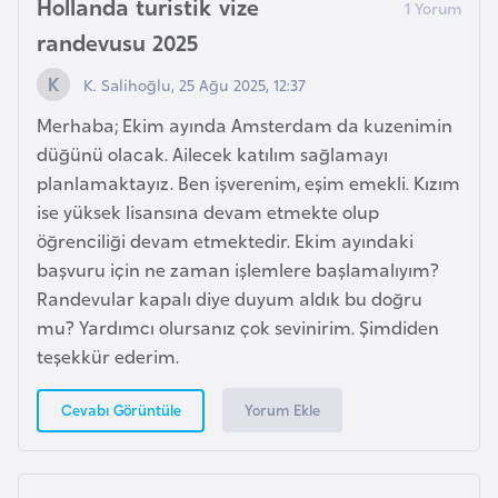
Hollanda turistik vize
l
randevusu 2025
g
a
K. Salihoğlu, 25 Ağu 2025, 12:37
r
Merhaba; Ekim ayında Amsterdam da kuzenimin
i
düğünü olacak. Ailecek katılım sağlamayı
s
planlamaktayız. Ben işverenim, eşim emekli. Kızım
t
ise yüksek lisansına devam etmekte olup
a
öğrenciliği devam etmektedir. Ekim ayındaki
n
başvuru için ne zaman işlemlere başlamalıyım?
Randevular kapalı diye duyum aldık bu doğru
B
mu? Yardımcı olursanız çok sevinirim. Şimdiden
u
teşekkür ederim.
r
k
Yorum Ekle
Cevabı Görüntüle
i
n
a