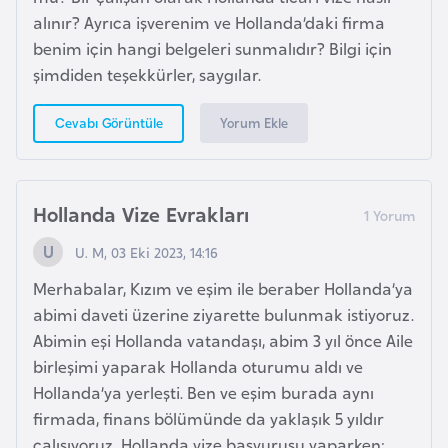
alınır? Ayrıca işverenim ve Hollanda’daki firma
benim için hangi belgeleri sunmalıdır? Bilgi için
K
şimdiden teşekkürler, saygılar.
a
m
Yorum Ekle
Cevabı Görüntüle
e
r
u
Hollanda Vize Evrakları
n
U. M, 03 Eki 2023, 14:16
K
Merhabalar, Kızım ve eşim ile beraber Hollanda’ya
a
abimi daveti üzerine ziyarette bulunmak istiyoruz.
n
Abimin eşi Hollanda vatandaşı, abim 3 yıl önce Aile
a
birleşimi yaparak Hollanda oturumu aldı ve
d
Hollanda’ya yerleşti. Ben ve eşim burada aynı
a
firmada, finans bölümünde da yaklaşık 5 yıldır
çalışıyoruz. Hollanda vize başvurusu yaparken;