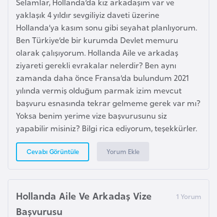
Selamlar, Hollanda’da kız arkadaşım var ve
i
yaklaşık 4 yıldır sevgiliyiz daveti üzerine
y
Hollanda’ya kasım sonu gibi seyahat planlıyorum.
a
Ben Türkiye’de bir kurumda Devlet memuru
olarak çalışıyorum. Hollanda Aile ve arkadaş
G
ziyareti gerekli evrakalar nelerdir? Ben aynı
a
zamanda daha önce Fransa’da bulundum 2021
n
yılında vermiş olduğum parmak izim mevcut
a
başvuru esnasında tekrar gelmeme gerek var mı?
Yoksa benim yerime vize başvurusunu siz
yapabilir misiniz? Bilgi rica ediyorum, teşekkürler.
G
i
Yorum Ekle
Cevabı Görüntüle
n
e
B
i
Hollanda Aile Ve Arkadaş Vize
s
Başvurusu