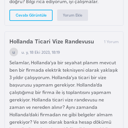
doğru? Bilgi rica ediyorum, iyi çalışmalar.
d
a
Yorum Ekle
Cevabı Görüntüle
n
G
Hollanda Ticari Vize Randevusu
u
y
u. y, 18 Eki 2023, 18:19
a
Selamlar, Hollanda’ya bir seyahat planım mevcut
n
ben bir firmada elektrik teknisyeni olarak yaklaşık
a
3 yıldır çalışıyorum. Hollanda’ya ticari bir vize
başvurusu yapmam gerekiyor. Hollanda’da
H
çalıştığımız bir firma ile iş toplantısını yapmam
i
gerekiyor. Hollanda ticari vize randevusu ne
n
zaman ve nereden alınır? Aynı zamanda
d
Hollanda’daki firmadan ne gibi belgeler almam
i
gerekiyor? Ve son olarak banka hesap dökümü