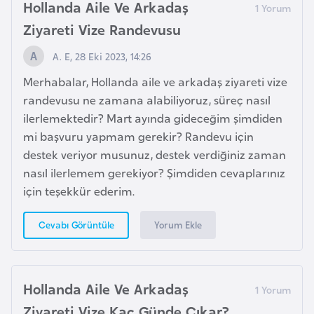
E
Hollanda Aile Ve Arkadaş
t
Ziyareti Vize Randevusu
i
A. E, 28 Eki 2023, 14:26
y
o
Merhabalar, Hollanda aile ve arkadaş ziyareti vize
p
randevusu ne zamana alabiliyoruz, süreç nasıl
y
ilerlemektedir? Mart ayında gideceğim şimdiden
a
mi başvuru yapmam gerekir? Randevu için
destek veriyor musunuz, destek verdiğiniz zaman
F
nasıl ilerlemem gerekiyor? Şimdiden cevaplarınız
i
için teşekkür ederim.
l
Yorum Ekle
Cevabı Görüntüle
d
i
ş
i
Hollanda Aile Ve Arkadaş
S
Ziyareti Vize Kaç Günde Çıkar?