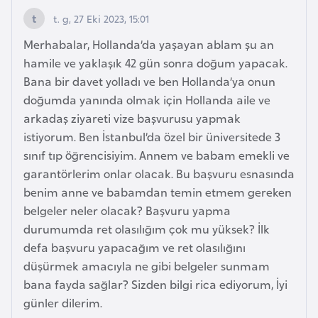
s
t. g, 27 Eki 2023, 15:01
a
u
Merhabalar, Hollanda’da yaşayan ablam şu an
hamile ve yaklaşık 42 gün sonra doğum yapacak.
G
Bana bir davet yolladı ve ben Hollanda’ya onun
i
doğumda yanında olmak için Hollanda aile ve
n
arkadaş ziyareti vize başvurusu yapmak
e
istiyorum. Ben İstanbul’da özel bir üniversitede 3
sınıf tıp öğrencisiyim. Annem ve babam emekli ve
garantörlerim onlar olacak. Bu başvuru esnasında
G
benim anne ve babamdan temin etmem gereken
r
belgeler neler olacak? Başvuru yapma
e
durumumda ret olasılığım çok mu yüksek? İlk
n
defa başvuru yapacağım ve ret olasılığını
a
düşürmek amacıyla ne gibi belgeler sunmam
d
bana fayda sağlar? Sizden bilgi rica ediyorum, İyi
a
günler dilerim.