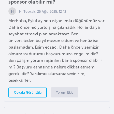
sponsor olabilir mi?
i
n
H. Toprak, 25 Ağu 2025, 12:42
Merhaba, Eylül ayında nişanlımla düğünümüz var.
B
Daha önce hiç yurtdışına çıkmadık. Hollanda’ya
o
seyahat etmeyi planlamaktayız. Ben
s
üniversiteden bu yıl mezun oldum ve henüz işe
n
başlamadım. Eşim eczacı. Daha önce vizemizin
a
olmaması durumu başvurumuza engel midir?
H
Ben çalışmıyorum nişanlım bana sponsor olabilir
e
mi? Başvuru esnasında nelere dikkat etmem
r
gereklidir? Yardımcı olursanız sevinirim,
s
teşekkürler.
e
k
Yorum Ekle
Cevabı Görüntüle
B
u