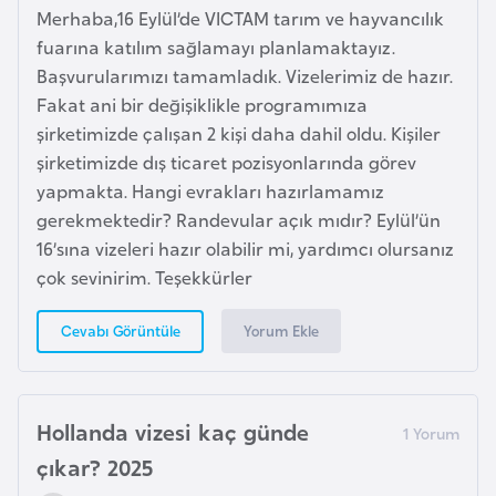
e
Merhaba,16 Eylül’de VICTAM tarım ve hayvancılık
y
fuarına katılım sağlamayı planlamaktayız.
n
Başvurularımızı tamamladık. Vizelerimiz de hazır.
Fakat ani bir değişiklikle programımıza
şirketimizde çalışan 2 kişi daha dahil oldu. Kişiler
B
şirketimizde dış ticaret pozisyonlarında görev
a
yapmakta. Hangi evrakları hazırlamamız
n
gerekmektedir? Randevular açık mıdır? Eylül’ün
g
16’sına vizeleri hazır olabilir mi, yardımcı olursanız
l
çok sevinirim. Teşekkürler
a
d
Yorum Ekle
Cevabı Görüntüle
e
ş
Hollanda vizesi kaç günde
B
çıkar? 2025
e
l