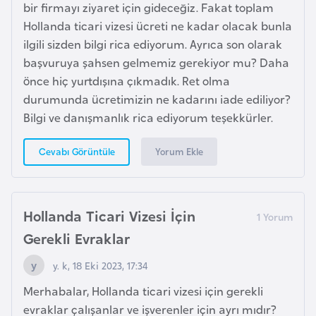
e
bir firmayı ziyaret için gideceğiz. Fakat toplam
Hollanda ticari vizesi ücreti ne kadar olacak bunla
ilgili sizden bilgi rica ediyorum. Ayrıca son olarak
I
başvuruya şahsen gelmemiz gerekiyor mu? Daha
r
önce hiç yurtdışına çıkmadık. Ret olma
a
durumunda ücretimizin ne kadarını iade ediliyor?
k
Bilgi ve danışmanlık rica ediyorum teşekkürler.
İ
Yorum Ekle
Cevabı Görüntüle
r
l
a
Hollanda Ticari Vizesi İçin
n
Gerekli Evraklar
d
a
y. k, 18 Eki 2023, 17:34
Merhabalar, Hollanda ticari vizesi için gerekli
İ
evraklar çalışanlar ve işverenler için ayrı mıdır?
s