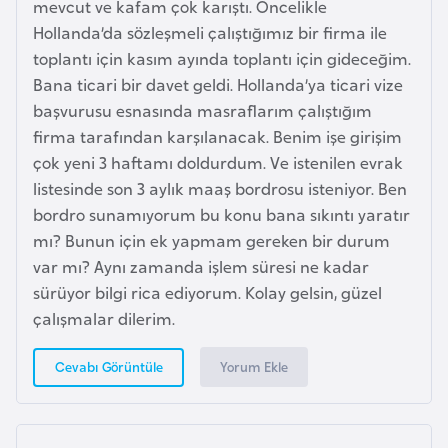
mevcut ve kafam çok karıştı. Öncelikle
e
Hollanda’da sözleşmeli çalıştığımız bir firma ile
n
toplantı için kasım ayında toplantı için gideceğim.
i
Bana ticari bir davet geldi. Hollanda’ya ticari vize
s
başvurusu esnasında masraflarım çalıştığım
t
firma tarafından karşılanacak. Benim işe girişim
a
çok yeni 3 haftamı doldurdum. Ve istenilen evrak
n
listesinde son 3 aylık maaş bordrosu isteniyor. Ben
bordro sunamıyorum bu konu bana sıkıntı yaratır
E
mı? Bunun için ek yapmam gereken bir durum
s
var mı? Aynı zamanda işlem süresi ne kadar
t
sürüyor bilgi rica ediyorum. Kolay gelsin, güzel
o
çalışmalar dilerim.
n
y
Yorum Ekle
Cevabı Görüntüle
a