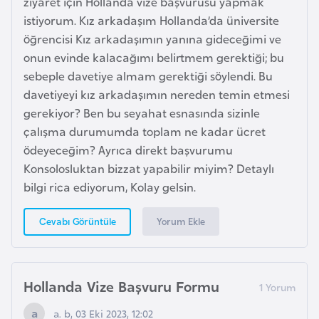
ziyaret için Hollanda vize başvurusu yapmak
e
istiyorum. Kız arkadaşım Hollanda’da üniversite
s
öğrencisi Kız arkadaşımın yanına gideceğimi ve
o
onun evinde kalacağımı belirtmem gerektiği; bu
t
sebeple davetiye almam gerektiği söylendi. Bu
h
davetiyeyi kız arkadaşımın nereden temin etmesi
o
gerekiyor? Ben bu seyahat esnasında sizinle
çalışma durumumda toplam ne kadar ücret
L
ödeyeceğim? Ayrıca direkt başvurumu
e
Konsolosluktan bizzat yapabilir miyim? Detaylı
t
bilgi rica ediyorum, Kolay gelsin.
o
n
Yorum Ekle
Cevabı Görüntüle
y
a
Hollanda Vize Başvuru Formu
L
i
a. b, 03 Eki 2023, 12:02