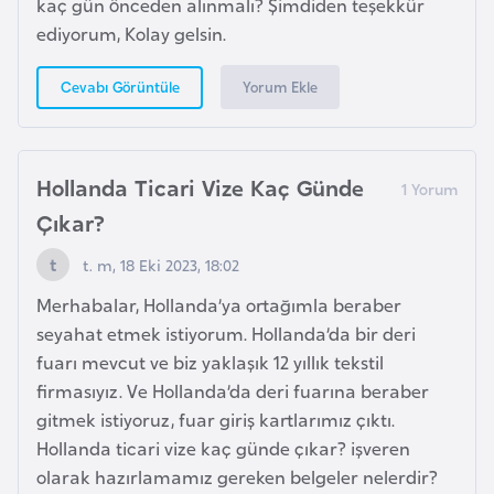
s
kaç gün önceden alınmalı? Şimdiden teşekkür
t
ediyorum, Kolay gelsin.
a
n
Yorum Ekle
Cevabı Görüntüle
H
ı
Hollanda Ticari Vize Kaç Günde
r
Çıkar?
v
t. m, 18 Eki 2023, 18:02
a
t
Merhabalar, Hollanda’ya ortağımla beraber
i
seyahat etmek istiyorum. Hollanda’da bir deri
s
fuarı mevcut ve biz yaklaşık 12 yıllık tekstil
t
firmasıyız. Ve Hollanda’da deri fuarına beraber
a
gitmek istiyoruz, fuar giriş kartlarımız çıktı.
n
Hollanda ticari vize kaç günde çıkar? işveren
olarak hazırlamamız gereken belgeler nelerdir?