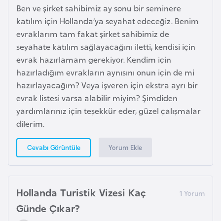
Ben ve şirket sahibimiz ay sonu bir seminere
p
katılım için Hollanda’ya seyahat edeceğiz. Benim
a
evraklarım tam fakat şirket sahibimiz de
n
seyahate katılım sağlayacağını iletti, kendisi için
y
evrak hazırlamam gerekiyor. Kendim için
a
hazırladığım evrakların aynısını onun için de mi
hazırlayacağım? Veya işveren için ekstra ayrı bir
İ
evrak listesi varsa alabilir miyim? Şimdiden
s
yardımlarınız için teşekkür eder, güzel çalışmalar
r
dilerim.
a
i
Yorum Ekle
Cevabı Görüntüle
l
İ
Hollanda Turistik Vizesi Kaç
s
Günde Çıkar?
v