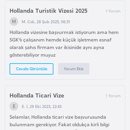
o
Hollanda Turistik Vizesi 2025
B
M. Csk, 28 Şub 2025, 06:31
u
Hollanda vizesine başvurmak istiyorum ama hem
l
SGK'lı çalışanım hemde küçük işletmem esnaf
g
olarak şahıs firmam var ikisinide aynı ayna
a
gösterebiliyor muyuz
r
i
Yorum Ekle
Cevabı Görüntüle
s
t
a
Hollanda Ticari Vize
n
E. İ, 29 Eki 2023, 22:43
E
Selamlar, Hollanda ticari vize başvurusunda
r
bulunmam gerekiyor. Fakat oldukça kirli bilgi
m