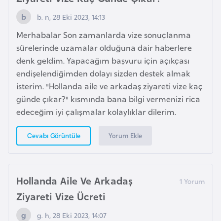
a
h
b. n, 28 Eki 2023, 14:13
i
Merhabalar Son zamanlarda vize sonuçlanma
l
sürelerinde uzamalar olduğuna dair haberlere
i
denk geldim. Yapacağım başvuru için açıkçası
endişelendiğimden dolayı sizden destek almak
F
isterim. "Hollanda aile ve arkadaş ziyareti vize kaç
i
günde çıkar?" kısmında bana bilgi vermenizi rica
n
edeceğim iyi çalışmalar kolaylıklar dilerim.
l
a
Yorum Ekle
Cevabı Görüntüle
n
d
i
Hollanda Aile Ve Arkadaş
y
Ziyareti Vize Ücreti
a
g. h, 28 Eki 2023, 14:07