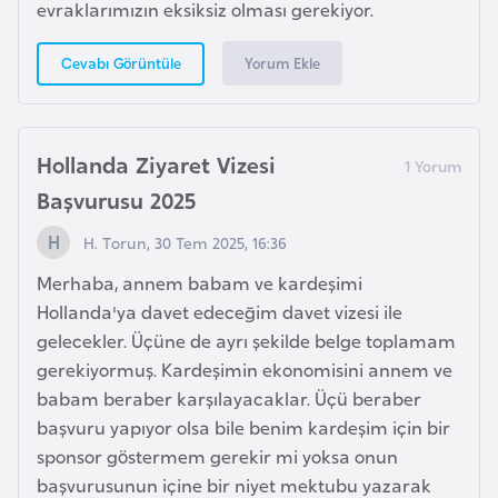
evraklarımızın eksiksiz olması gerekiyor.
r
i
Yorum Ekle
Cevabı Görüntüle
y
e
t
Hollanda Ziyaret Vizesi
i
Başvurusu 2025
C
H. Torun, 30 Tem 2025, 16:36
e
Merhaba, annem babam ve kardeşimi
z
Hollanda'ya davet edeceğim davet vizesi ile
a
gelecekler. Üçüne de ayrı şekilde belge toplamam
y
gerekiyormuş. Kardeşimin ekonomisini annem ve
i
babam beraber karşılayacaklar. Üçü beraber
r
başvuru yapıyor olsa bile benim kardeşim için bir
sponsor göstermem gerekir mi yoksa onun
C
başvurusunun içine bir niyet mektubu yazarak