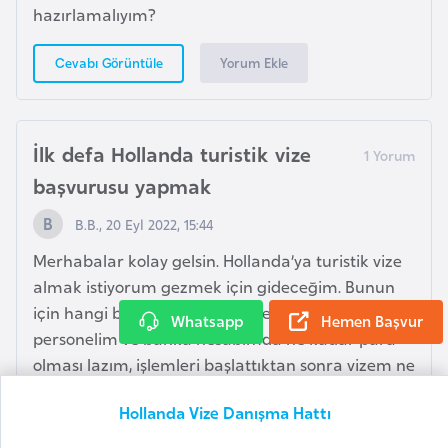
r
hazırlamalıyım?
g
Yorum Ekle
Cevabı Görüntüle
M
a
c
İlk defa Hollanda turistik vize
a
başvurusu yapmak
r
i
B.B., 20 Eyl 2022, 15:44
s
Merhabalar kolay gelsin. Hollanda’ya turistik vize
t
almak istiyorum gezmek için gideceğim. Bunun
a
için hangi belgeleri temin etmem gerekiyor, Askeri
n
Whatsapp
Hemen Başvur
personelim ve banka hesabımda ne kadar para
olması lazım, işlemleri başlattıktan sonra vizem ne
M
kadar süre içerisinde gelir? İlk defa Hollanda
a
Hollanda Vize Danışma Hattı
turistik vize başvurusu yapacağım için vizem kaç
l
gün çıkar, vize merkezine toplamda ne kadar