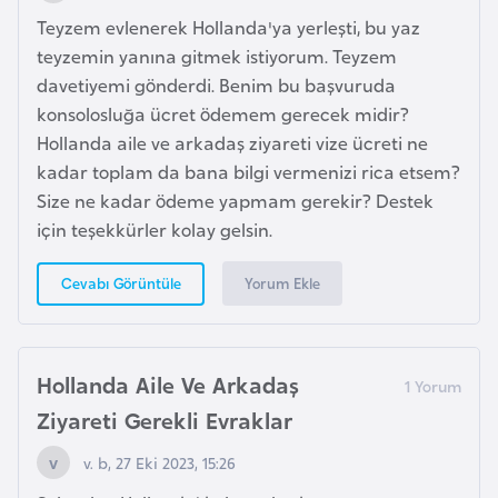
F
Teyzem evlenerek Hollanda'ya yerleşti, bu yaz
r
teyzemin yanına gitmek istiyorum. Teyzem
a
davetiyemi gönderdi. Benim bu başvuruda
n
konsolosluğa ücret ödemem gerecek midir?
s
Hollanda aile ve arkadaş ziyareti vize ücreti ne
a
kadar toplam da bana bilgi vermenizi rica etsem?
Size ne kadar ödeme yapmam gerekir? Destek
G
için teşekkürler kolay gelsin.
a
b
Yorum Ekle
Cevabı Görüntüle
o
n
Hollanda Aile Ve Arkadaş
G
Ziyareti Gerekli Evraklar
a
m
v. b, 27 Eki 2023, 15:26
b