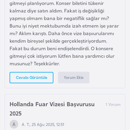
a
l
gitmeyi planlıyorum. Konser biletini tükenir
e
kalmaz diye satın aldım. Fakat iş değişikliği
r
yapmış olmam bana bir negatiflik sağlar mı?
A
i
Bunu iyi niyet mektubumda izah etmem işe yarar
z
mı? Aklım karıştı. Daha önce vize başvurularımı
e
kendim bireysel şekilde gerçekleştiriyordum.
r
Fakat bu durum beni endişelendirdi. O konsere
b
gitmeyi çok istiyorum lütfen bana yardımcı olur
a
musunuz? Teşekkürler.
y
c
Yorum Ekle
Cevabı Görüntüle
a
n
Hollanda Fuar Vizesi Başvurusu
B
a
2025
h
A. T., 25 Ağu 2025, 12:51
r