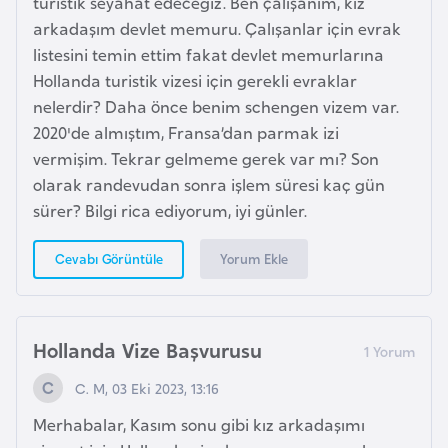
turistik seyahat edeceğiz. Ben çalışanım, kız
g
arkadaşım devlet memuru. Çalışanlar için evrak
o
listesini temin ettim fakat devlet memurlarına
Hollanda turistik vizesi için gerekli evraklar
K
nelerdir? Daha önce benim schengen vizem var.
ü
2020'de almıştım, Fransa’dan parmak izi
b
vermişim. Tekrar gelmeme gerek var mı? Son
a
olarak randevudan sonra işlem süresi kaç gün
sürer? Bilgi rica ediyorum, iyi günler.
K
Yorum Ekle
Cevabı Görüntüle
u
v
e
y
Hollanda Vize Başvurusu
t
C. M, 03 Eki 2023, 13:16
Merhabalar, Kasım sonu gibi kız arkadaşımı
L