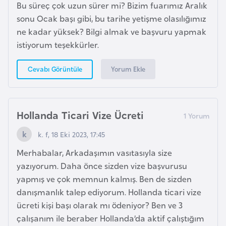
H
Bu süreç çok uzun sürer mi? Bizim fuarımız Aralık
o
sonu Ocak başı gibi, bu tarihe yetişme olasılığımız
l
ne kadar yüksek? Bilgi almak ve başvuru yapmak
l
istiyorum teşekkürler.
a
Yorum Ekle
Cevabı Görüntüle
n
d
a
Hollanda Ticari Vize Ücreti
İ
k. f, 18 Eki 2023, 17:45
n
g
Merhabalar, Arkadaşımın vasıtasıyla size
i
yazıyorum. Daha önce sizden vize başvurusu
l
yapmış ve çok memnun kalmış. Ben de sizden
t
danışmanlık talep ediyorum. Hollanda ticari vize
e
ücreti kişi başı olarak mı ödeniyor? Ben ve 3
r
çalışanım ile beraber Hollanda’da aktif çalıştığım