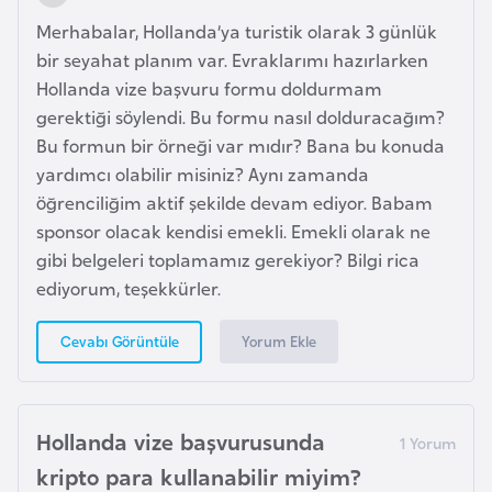
b
Merhabalar, Hollanda’ya turistik olarak 3 günlük
y
bir seyahat planım var. Evraklarımı hazırlarken
a
Hollanda vize başvuru formu doldurmam
gerektiği söylendi. Bu formu nasıl dolduracağım?
L
Bu formun bir örneği var mıdır? Bana bu konuda
i
yardımcı olabilir misiniz? Aynı zamanda
h
öğrenciliğim aktif şekilde devam ediyor. Babam
t
sponsor olacak kendisi emekli. Emekli olarak ne
e
gibi belgeleri toplamamız gerekiyor? Bilgi rica
n
ediyorum, teşekkürler.
ş
t
Yorum Ekle
Cevabı Görüntüle
a
y
n
Hollanda vize başvurusunda
kripto para kullanabilir miyim?
L