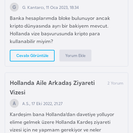
i
G. Kantarcı, 11 Oca 2023, 18:34
t
Banka hesaplarımda bloke bulunuyor ancak
v
kripto dünyasında ayrı bir bakiyem mevcut.
a
Hollanda vize başvurusunda kripto para
n
kullanabilir miyim?
y
a
Yorum Ekle
Cevabı Görüntüle
L
ü
Hollanda Aile Arkadaş Ziyareti
k
Vizesi
s
e
A.S., 17 Eki 2022, 21:27
m
Kardeşim bana Hollanda’dan davetiye yolluyor
b
elime gelmek üzere Hollanda Kardeş ziyareti
u
vizesi için ne yapmam gerekiyor ve neler