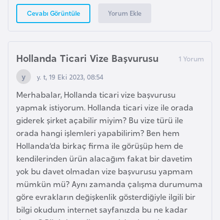
G
Yorum Ekle
Cevabı Görüntüle
ü
n
e
Hollanda Ticari Vize Başvurusu
y
K
y. t, 19 Eki 2023, 08:54
o
Merhabalar, Hollanda ticari vize başvurusu
r
yapmak istiyorum. Hollanda ticari vize ile orada
e
giderek şirket açabilir miyim? Bu vize türü ile
orada hangi işlemleri yapabilirim? Ben hem
G
Hollanda’da birkaç firma ile görüşüp hem de
ü
kendilerinden ürün alacağım fakat bir davetim
n
yok bu davet olmadan vize başvurusu yapmam
e
mümkün mü? Aynı zamanda çalışma durumuma
y
göre evrakların değişkenlik gösterdiğiyle ilgili bir
S
bilgi okudum internet sayfanızda bu ne kadar
u