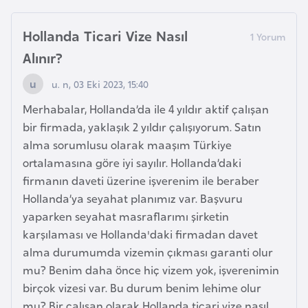
İ
Hollanda Ticari Vize Nasıl
z
Alınır?
l
u. n, 03 Eki 2023, 15:40
a
n
Merhabalar, Hollanda’da ile 4 yıldır aktif çalışan
d
bir firmada, yaklaşık 2 yıldır çalışıyorum. Satın
a
alma sorumlusu olarak maaşım Türkiye
ortalamasına göre iyi sayılır. Hollanda’daki
firmanın daveti üzerine işverenim ile beraber
K
Hollanda’ya seyahat planımız var. Başvuru
a
yaparken seyahat masraflarımı şirketin
m
karşılaması ve Hollanda'daki firmadan davet
b
alma durumumda vizemin çıkması garanti olur
o
mu? Benim daha önce hiç vizem yok, işverenimin
ç
birçok vizesi var. Bu durum benim lehime olur
y
mu? Bir çalışan olarak Hollanda ticari vize nasıl
a