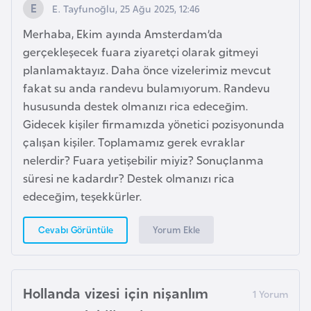
E. Tayfunoğlu, 25 Ağu 2025, 12:46
a
Merhaba, Ekim ayında Amsterdam’da
r
gerçekleşecek fuara ziyaretçi olarak gitmeyi
u
planlamaktayız. Daha önce vizelerimiz mevcut
s
fakat su anda randevu bulamıyorum. Randevu
hususunda destek olmanızı rica edeceğim.
B
Gidecek kişiler firmamızda yönetici pozisyonunda
e
çalışan kişiler. Toplamamız gerek evraklar
l
nelerdir? Fuara yetişebilir miyiz? Sonuçlanma
ç
süresi ne kadardır? Destek olmanızı rica
i
edeceğim, teşekkürler.
k
a
Yorum Ekle
Cevabı Görüntüle
B
e
Hollanda vizesi için nişanlım
n