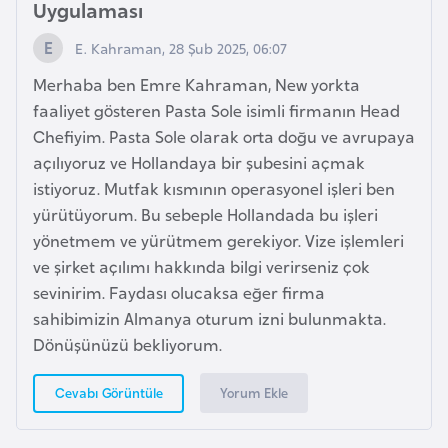
Uygulaması
k
a
E. Kahraman, 28 Şub 2025, 06:07
Merhaba ben Emre Kahraman, New yorkta
D
faaliyet gösteren Pasta Sole isimli firmanın Head
e
Chefiyim. Pasta Sole olarak orta doğu ve avrupaya
m
açılıyoruz ve Hollandaya bir şubesini açmak
o
istiyoruz. Mutfak kısmının operasyonel işleri ben
k
yürütüyorum. Bu sebeple Hollandada bu işleri
r
yönetmem ve yürütmem gerekiyor. Vize işlemleri
a
ve şirket açılımı hakkında bilgi verirseniz çok
t
sevinirim. Faydası olucaksa eğer firma
i
sahibimizin Almanya oturum izni bulunmakta.
k
Dönüşünüzü bekliyorum.
K
o
Yorum Ekle
Cevabı Görüntüle
n
g