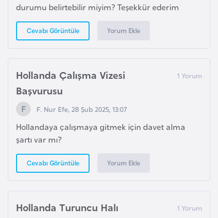
i
durumu belirtebilir miyim? Teşekkür ederim
b
u
Yorum Ekle
Cevabı Görüntüle
t
i
Hollanda Çalışma Vizesi
Ç
Başvurusu
i
n
F. Nur Efe, 28 Şub 2025, 13:07
Hollandaya çalışmaya gitmek için davet alma
D
şartı var mı?
a
n
Yorum Ekle
Cevabı Görüntüle
i
m
a
Hollanda Turuncu Halı
r