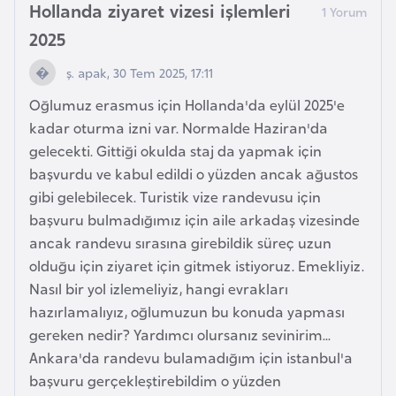
Hollanda ziyaret vizesi işlemleri
F
2025
a
s
ş. apak, 30 Tem 2025, 17:11
o
Oğlumuz erasmus için Hollanda'da eylül 2025'e
kadar oturma izni var. Normalde Haziran'da
Ç
gelecekti. Gittiği okulda staj da yapmak için
a
başvurdu ve kabul edildi o yüzden ancak ağustos
d
gibi gelebilecek. Turistik vize randevusu için
başvuru bulmadığımız için aile arkadaş vizesinde
Ç
ancak randevu sırasına girebildik süreç uzun
e
olduğu için ziyaret için gitmek istiyoruz. Emekliyiz.
k
Nasıl bir yol izlemeliyiz, hangi evrakları
C
hazırlamalıyız, oğlumuzun bu konuda yapması
u
gereken nedir? Yardımcı olursanız sevinirim...
m
Ankara'da randevu bulamadığım için istanbul'a
h
başvuru gerçekleştirebildim o yüzden
u