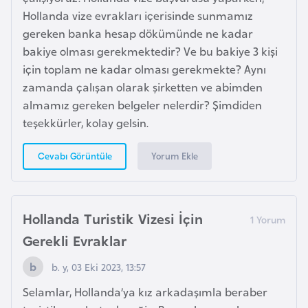
K
Hollanda vize evrakları içerisinde sunmamız
a
gereken banka hesap dökümünde ne kadar
r
bakiye olması gerekmektedir? Ve bu bakiye 3 kişi
a
için toplam ne kadar olması gerekmekte? Aynı
d
zamanda çalışan olarak şirketten ve abimden
a
almamız gereken belgeler nelerdir? Şimdiden
ğ
teşekkürler, kolay gelsin.
K
Yorum Ekle
Cevabı Görüntüle
e
n
y
Hollanda Turistik Vizesi İçin
a
Gerekli Evraklar
b. y, 03 Eki 2023, 13:57
K
o
Selamlar, Hollanda’ya kız arkadaşımla beraber
n