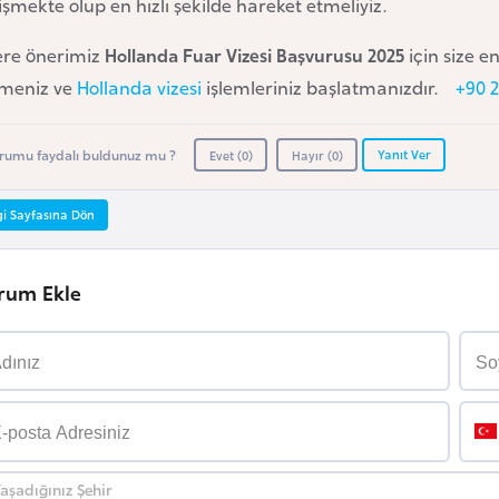
şmekte olup en hızlı şekilde hareket etmeliyiz.
lere önerimiz
Hollanda Fuar Vizesi Başvurusu 2025
için size e
meniz ve
Hollanda vizesi
işlemleriniz başlatmanızdır.
+90 2
Yanıt Ver
rumu faydalı buldunuz mu ?
Evet (
0
)
Hayır (
0
)
gi Sayfasına Dön
rum Ekle
aşadığınız Şehir