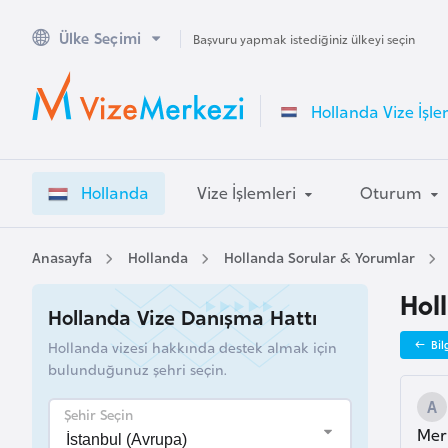
Ülke Seçimi
A
Başvuru yapmak istediğiniz ülkeyi seçin
v
u
Hollanda Vize İşle
s
t
r
Hollanda
Vize İşlemleri
Oturum
a
l
y
Anasayfa
Hollanda
Hollanda Sorular & Yorumlar
a
Hol
Hollanda Vize Danışma Hattı
A
Hollanda vizesi hakkında destek almak için
Bil
v
bulunduğunuz şehri seçin.
u
s
Şehir Seçin
Mer
t