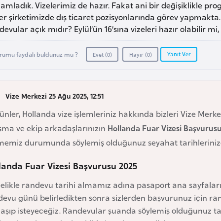
mladık. Vizelerimiz de hazır. Fakat ani bir değişiklikle pro
ler şirketimizde dış ticaret pozisyonlarında görev yapmak
evular açık mıdır? Eylül’ün 16’sına vizeleri hazır olabilir mi
Yanıt Ver
rumu faydalı buldunuz mu ?
Evet (
0
)
Hayır (
0
)
Vize Merkezi 25 Ağu 2025, 12:51
günler, Hollanda vize işlemleriniz hakkında bizleri Vize Merkez
ışma ve ekip arkadaşlarınızın
Hollanda Fuar Vizesi Başvurus
emiz durumunda söylemiş olduğunuz seyahat tarihlerinize si
landa Fuar Vizesi Başvurusu 2025
likle randevu tarihi almamız adına pasaport ana sayfaların
evu günü belirledikten sonra sizlerden başvurunuz için rand
laşıp isteyeceğiz. Randevular şuanda söylemiş olduğunuz 