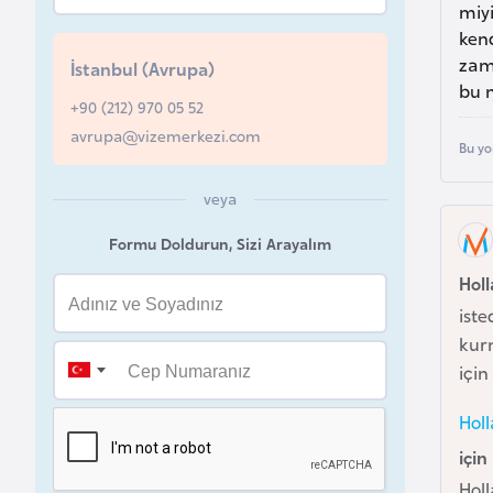
miyi
u
ken
r
zam
İstanbul (Avrupa)
y
bu n
a
+90 (212) 970 05 52
avrupa@vizemerkezi.com
Bu yo
A
z
veya
e
Formu Doldurun, Sizi Arayalım
r
Holl
b
a
iste
y
kurm
c
için
a
Holl
n
için
Holl
B