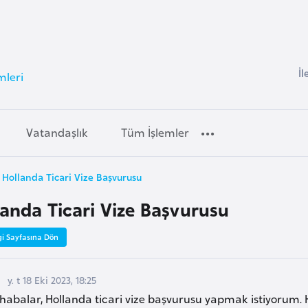
İl
mleri
Vatandaşlık
Tüm İşlemler
Hollanda Ticari Vize Başvurusu
landa Ticari Vize Başvurusu
gi Sayfasına Dön
y. t 18 Eki 2023, 18:25
abalar, Hollanda ticari vize başvurusu yapmak istiyorum. Hol