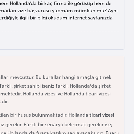
n hem Hollanda’da birkaç firma ile görüşüp hem de
t olmadan vize başvurusu yapmam mümkün mü? Aynı
ğiyle ilgili bir bilgi okudum internet sayfanızda
allar mevcuttur. Bu kurallar hangi amaçla gitmek
farklı, şirket sahibi iseniz farklı, Hollanda'da şirket
ektedir. Hollanda vizesi ve Hollanda ticari vizesi
dır.
ilen bir husus bulunmaktadır.
Hollanda ticari vizesi
z gerekir. Farklı bir senaryo belirtmek gerekir ise;
rine Hollanda da fuara katılım sağlayacaksınız. Fuar'ı