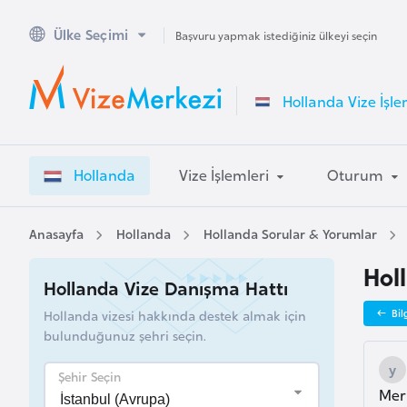
Ülke Seçimi
A
Başvuru yapmak istediğiniz ülkeyi seçin
v
u
Hollanda Vize İşle
s
t
r
Hollanda
Vize İşlemleri
Oturum
a
l
y
Anasayfa
Hollanda
Hollanda Sorular & Yorumlar
a
Hol
Hollanda Vize Danışma Hattı
A
Hollanda vizesi hakkında destek almak için
Bil
v
bulunduğunuz şehri seçin.
u
s
Şehir Seçin
Merh
t