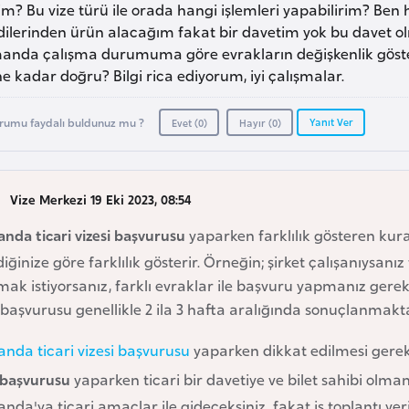
m? Bu vize türü ile orada hangi işlemleri yapabilirim? Be
dilerinden ürün alacağım fakat bir davetim yok bu dave
anda çalışma durumuma göre evrakların değişkenlik gösterdi
e kadar doğru? Bilgi rica ediyorum, iyi çalışmalar.
Yanıt Ver
rumu faydalı buldunuz mu ?
Evet (
0
)
Hayır (
0
)
Vize Merkezi 19 Eki 2023, 08:54
anda ticari vizesi başvurusu
yaparken farklılık gösteren kur
diğinize göre farklılık gösterir. Örneğin; şirket çalışanıysanız 
ak istiyorsanız, farklı evraklar ile başvuru yapmanız gerekm
 başvurusu genellikle 2 ila 3 hafta aralığında sonuçlanmakta
anda ticari vizesi başvurusu
yaparken dikkat edilmesi gerek
 başvurusu
yaparken ticari bir davetiye ve bilet sahibi olmanı
anda'ya ticari amaçlar ile gideceksiniz, fakat iş toplantı ye