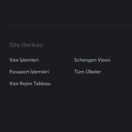
B
u
l
g
Site Haritası
a
r
Vize İşlemleri
Schengen Vizesi
i
s
Pasaport İşlemleri
Tüm Ülkeler
t
Vize Rejim Tablosu
a
n
B
u
r
k