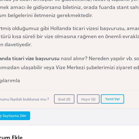
ek amacı ile gidiyorsanız biletiniz, orada fuarda stant sahi
um belgelerini iletmeniz gerekmektedir.
rtmiş olduğumuz gibi Hollanda ticari vizesi başvurusu, amaca
 türü kısa süreli bir vize olmasına rağmen en önemli evrak
n davetiyedir.
anda ticari vize başvurusu
nasıl alınır? Nereden yapılır vb. s
ımızdan ulaşabilir veya Vize Merkezi şubelerimizi ziyaret eder
gılarımla
Yanıt Ver
rumu faydalı buldunuz mu ?
Evet (
0
)
Hayır (
0
)
gi Sayfasına Dön
rum Ekle