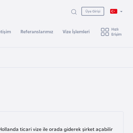
Üye Girişi
Hızlı
etişim
Referanslarımız
Vize İşlemleri
Erişim
landa ticari vize ile orada giderek şirket açabilir