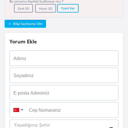
i
Bu yorumu faydalı buldunuz mu ?
Yanıt Ver
n
Evet (
0
)
Hayır (
0
)
Bilgi Sayfasına Dön
B
o
Yorum Ekle
s
n
a
H
e
r
s
e
k
B
Yaşadığınız Şehir
u