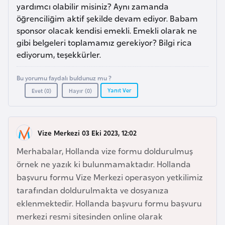
a
l
yardımcı olabilir misiniz? Aynı zamanda
e
öğrenciliğim aktif şekilde devam ediyor. Babam
r
sponsor olacak kendisi emekli. Emekli olarak ne
A
i
gibi belgeleri toplamamız gerekiyor? Bilgi rica
z
ediyorum, teşekkürler.
e
r
Bu yorumu faydalı buldunuz mu ?
b
Yanıt Ver
Evet (
0
)
Hayır (
0
)
a
y
c
Vize Merkezi 03 Eki 2023, 12:02
a
Merhabalar, Hollanda vize formu doldurulmuş
n
örnek ne yazık ki bulunmamaktadır. Hollanda
başvuru formu Vize Merkezi operasyon yetkilimiz
B
tarafından doldurulmakta ve dosyanıza
a
eklenmektedir. Hollanda başvuru formu başvuru
h
merkezi resmi sitesinden online olarak
r