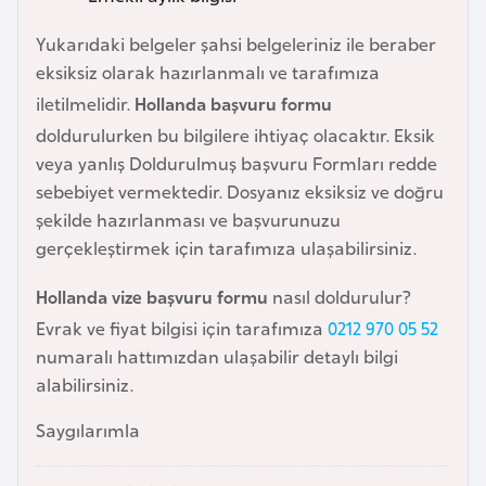
a
Yukarıdaki belgeler şahsi belgeleriniz ile beraber
r
eksiksiz olarak hazırlanmalı ve tarafımıza
u
iletilmelidir.
Hollanda başvuru formu
s
doldurulurken bu bilgilere ihtiyaç olacaktır. Eksik
veya yanlış Doldurulmuş başvuru Formları redde
B
sebebiyet vermektedir. Dosyanız eksiksiz ve doğru
e
şekilde hazırlanması ve başvurunuzu
l
gerçekleştirmek için tarafımıza ulaşabilirsiniz.
ç
i
Hollanda vize başvuru formu
nasıl doldurulur?
k
Evrak ve fiyat bilgisi için tarafımıza
0212 970 05 52
a
numaralı hattımızdan ulaşabilir detaylı bilgi
alabilirsiniz.
B
Saygılarımla
e
n