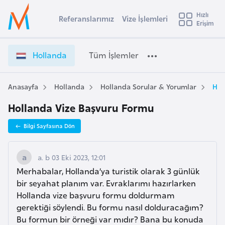
u
Hızlı
s
Referanslarımız
Vize İşlemleri
Başvuru yapmak istediğiniz ülkeyi seçin
Erişim
H
İ
Üye
t
Ülke Seçimi
o
Girişi
r
l
l
Hollanda
Tüm İşlemler
a
l
l
e
a
y
n
Anasayfa
Hollanda
Hollanda Sorular & Yorumlar
Hol
t
a
d
Hollanda Vize Başvuru Formu
a
i
V
A
Bilgi Sayfasına Dön
i
ş
v
z
u
i
e
a. b 03 Eki 2023, 12:01
s
İ
Merhabalar, Hollanda’ya turistik olarak 3 günlük
m
t
ş
bir seyahat planım var. Evraklarımı hazırlarken
u
l
Hollanda vize başvuru formu doldurmam
r
e
gerektiği söylendi. Bu formu nasıl dolduracağım?
y
m
Bu formun bir örneği var mıdır? Bana bu konuda