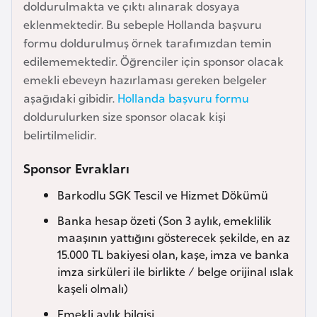
doldurulmakta ve çıktı alınarak dosyaya
e
eklenmektedir. Bu sebeple Hollanda başvuru
y
formu doldurulmuş örnek tarafımızdan temin
n
edilememektedir. Öğrenciler için sponsor olacak
emekli ebeveyn hazırlaması gereken belgeler
B
aşağıdaki gibidir.
Hollanda başvuru formu
a
doldurulurken size sponsor olacak kişi
n
belirtilmelidir.
g
l
Sponsor Evrakları
a
Barkodlu SGK Tescil ve Hizmet Dökümü
d
e
Banka hesap özeti (Son 3 aylık, emeklilik
ş
maaşının yattığını gösterecek şekilde, en az
15.000 TL bakiyesi olan, kaşe, imza ve banka
imza sirküleri ile birlikte / belge orijinal ıslak
B
kaşeli olmalı)
e
Emekli aylık bilgisi
l