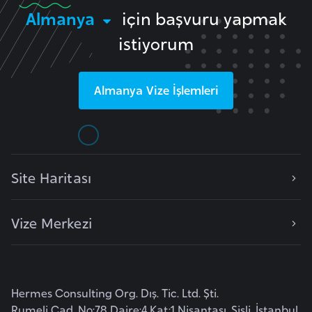
F
Almanya
için başvuru yapmak
a
istiyorum
s
o
Almanya
Vize İşlemleri
Ç
a
d
Site Haritası
Ç
e
k
Vize Merkezi
C
u
m
h
Hermes Consulting Org. Dış. Tic. Ltd. Şti.
Rumeli Cad. No:78 Daire:4 Kat:1 Nişantaşı, Şişli, İstanbul
u