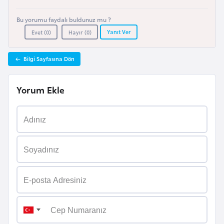
i
n
Bu yorumu faydalı buldunuz mu ?
Yanıt Ver
Evet (
0
)
Hayır (
0
)
B
o
Bilgi Sayfasına Dön
s
n
Yorum Ekle
a
H
e
r
s
e
k
B
u