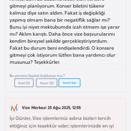
a
l
gitmeyi planlıyorum. Konser biletini tükenir
e
kalmaz diye satın aldım. Fakat iş değişikliği
r
A
yapmış olmam bana bir negatiflik sağlar mı?
i
Bunu iyi niyet mektubumda izah etmem işe yarar
z
mı? Aklım karıştı. Daha önce vize başvurularımı
e
kendim bireysel şekilde gerçekleştiriyordum.
r
Fakat bu durum beni endişelendirdi. O konsere
b
gitmeyi çok istiyorum lütfen bana yardımcı olur
a
musunuz? Teşekkürler.
y
c
Bu yorumu faydalı buldunuz mu ?
a
Yanıt Ver
Evet (
0
)
Hayır (
0
)
n
B
Vize Merkezi 25 Ağu 2025, 12:55
a
İyi Günler, Vize işlemleriniz adına bizleri tercih
h
ettiğiniz için teşekkür eder; işlemlerinizde en iyi
r