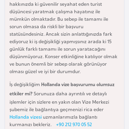
hakkınızda ki güvenilir seyahat eden turist
a
düşüncesi yaratmak çalışma hayatınız ile
r
mümkün olmaktadır. Bu sebep ile tamamı ile
u
sorun olmasa da riskli bir başvuru
s
statüsündesiniz. Ancak sizin anlattığınızda fark
ediyoruz ki iş değişikliği yapmışsınız arada ki 15
B
günlük farklı tamamı ile sorun yaratacağını
e
düşünmüyoruz. Konser etkinliğine katılıyor olmak
l
ve bunun önemli bir sebep olarak görünüyor
ç
olması güzel ve iyi bir durumdur.
i
k
İş değişikliğim
Hollanda vize başvurumu olumsuz
a
etkiler mi?
Sorunuza daha ayrıntılı ve detaylı
işlemler için sizlere en yakın olan Vize Merkezi
B
şubemiz ile bağlantıya geçmenizi rica eder
e
Hollanda vizesi
uzmanlarımızla bağlantı
n
kurmanızı bekleriz.
+90 212 970 05 52