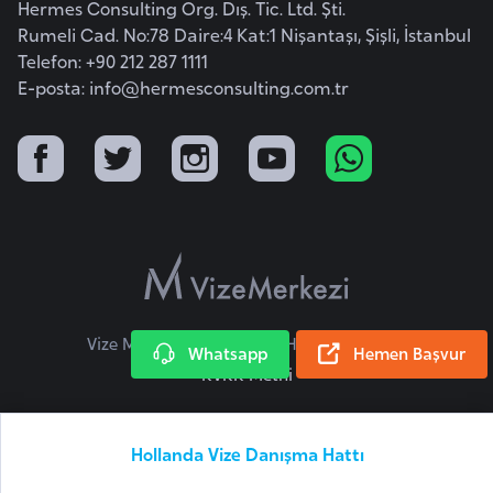
Hermes Consulting Org. Dış. Tic. Ltd. Şti.
r
Rumeli Cad. No:78 Daire:4 Kat:1 Nişantaşı, Şişli, İstanbul
i
Telefon: +90 212 287 1111
y
E-posta:
info@hermesconsulting.com.tr
e
t
i
C
e
z
a
Vize Merkezi © 2026 Tüm Hakları Saklıdır.
y
Whatsapp
Hemen Başvur
KVKK Metni
i
r
Hollanda Vize Danışma Hattı
C