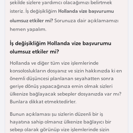
şekilde sizlere yardımcı olacağımızı belirtmek
e
isteriz. İş değişikliğim
Hollanda vize başvurumu
y
n
olumsuz etkiler mi?
Sorunuza dair açıklamamızı
hemen yapalım.
B
İş değişikliğim Hollanda vize başvurumu
a
olumsuz etkiler mi?
n
g
Hollanda ve diğer tüm vize işlemlerinde
l
konsoloslukların dosyanız ve sizin hakkınızda ki en
a
önemli düşüncesi planlanan seyahatten sonra
d
geriye dönüş yapacağınıza emin olmak sizleri
e
ülkenize bağlayacak sebepler dosyanızda var mı?
ş
Bunlara dikkat etmektedirler.
Bunun açıklaması şu sizlerin düzenli bir iş
B
hayatına sahip olmanız ülkenize bağlayıcı bir
e
sebep olarak görünüp vize işlemlerinde sizin
l