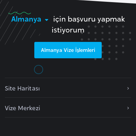
F
a
Almanya
için başvuru yapmak
s
istiyorum
o
Ç
Almanya
Vize İşlemleri
a
d
Ç
Site Haritası
e
k
C
Vize Merkezi
u
m
h
u