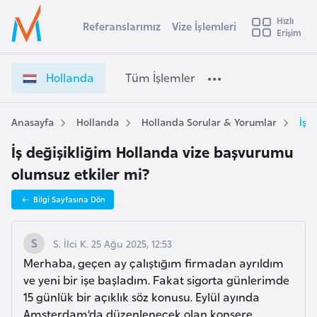
u
Hızlı
s
Referanslarımız
Vize İşlemleri
Başvuru yapmak istediğiniz ülkeyi seçin
Erişim
H
İ
Üye
t
Ülke Seçimi
o
Girişi
r
l
l
Hollanda
Tüm İşlemler
a
l
l
e
a
y
n
Anasayfa
Hollanda
Hollanda Sorular & Yorumlar
İş 
t
a
d
İş değişikliğim Hollanda vize başvurumu
a
i
V
olumsuz etkiler mi?
A
i
ş
v
Bilgi Sayfasına Dön
z
u
i
e
s
İ
S. İlci K. 25 Ağu 2025, 12:53
m
t
ş
Merhaba, geçen ay çalıştığım firmadan ayrıldım
u
l
ve yeni bir işe başladım. Fakat sigorta günlerimde
r
e
15 günlük bir açıklık söz konusu. Eylül ayında
y
m
Amsterdam’da düzenlenecek olan konsere