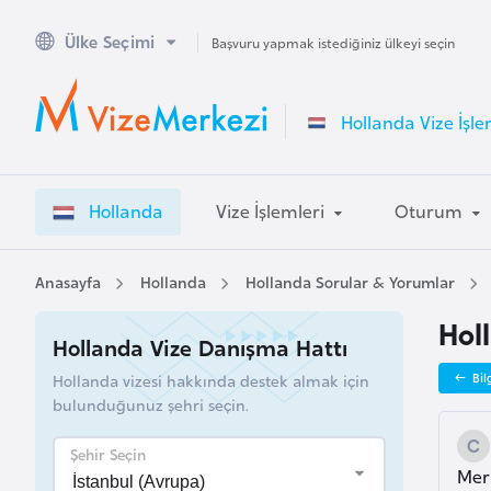
Ülke Seçimi
A
Başvuru yapmak istediğiniz ülkeyi seçin
v
u
Hollanda Vize İşle
s
t
r
Hollanda
Vize İşlemleri
Oturum
a
l
y
Anasayfa
Hollanda
Hollanda Sorular & Yorumlar
a
Hol
Hollanda Vize Danışma Hattı
A
Hollanda vizesi hakkında destek almak için
Bil
v
bulunduğunuz şehri seçin.
u
s
Şehir Seçin
Mer
t