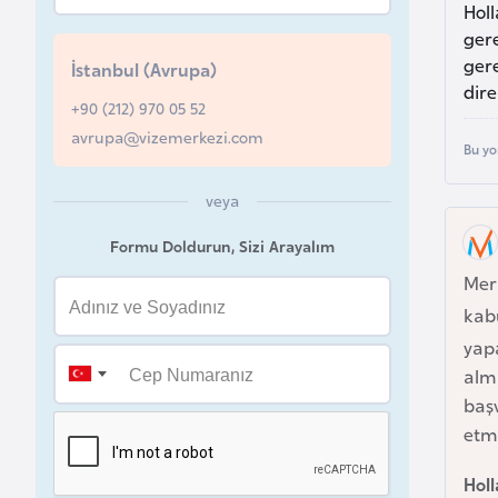
Hol
u
gere
r
ger
İstanbul (Avrupa)
y
dire
a
+90 (212) 970 05 52
avrupa@vizemerkezi.com
Bu yo
A
z
veya
e
Formu Doldurun, Sizi Arayalım
r
Mer
b
kabu
a
y
yap
c
alm
a
baş
n
etm
Hol
B