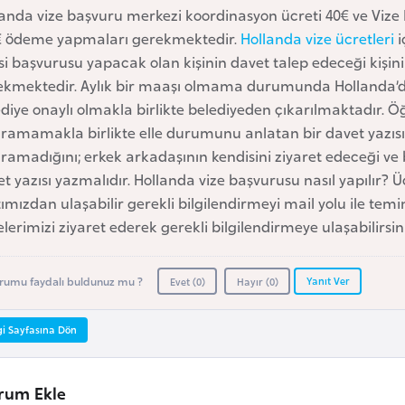
landa vize başvuru merkezi koordinasyon ücreti 40€ ve Viz
€ ödeme yapmaları gerekmektedir.
Hollanda vize ücretleri
i
si başvurusu yapacak olan kişinin davet talep edeceği kişini
ekmektedir. Aylık bir maaşı olmama durumunda Hollanda’d
diye onaylı olmakla birlikte belediyeden çıkarılmaktadır. Öğ
ramamakla birlikte elle durumunu anlatan bir davet yazısı 
ramadığını; erkek arkadaşının kendisini ziyaret edeceği ve
t yazısı yazmalıdır. Hollanda vize başvurusu nasıl yapılır? Üc
ımızdan ulaşabilir gerekli bilgilendirmeyi mail yolu ile temin
lerimizi ziyaret ederek gerekli bilgilendirmeye ulaşabilirsin
Yanıt Ver
rumu faydalı buldunuz mu ?
Evet (
0
)
Hayır (
0
)
gi Sayfasına Dön
rum Ekle