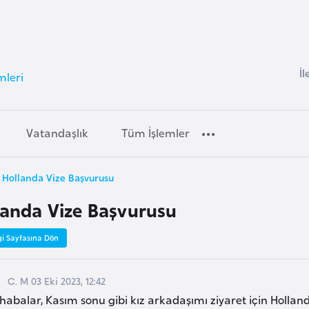
İl
mleri
Vatandaşlık
Tüm İşlemler
Hollanda Vize Başvurusu
landa Vize Başvurusu
gi Sayfasına Dön
C. M 03 Eki 2023, 12:42
habalar, Kasım sonu gibi kız arkadaşımı ziyaret için Holla