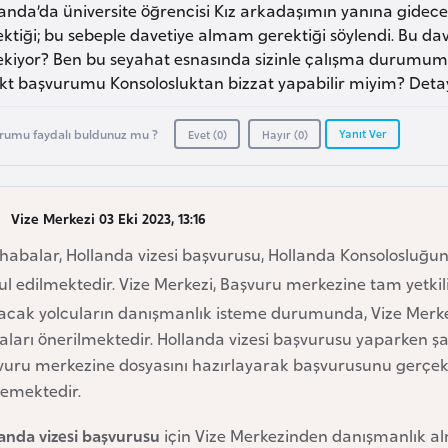
landa’da üniversite öğrencisi Kız arkadaşımın yanına gide
ktiği; bu sebeple davetiye almam gerektiği söylendi. Bu d
ekiyor? Ben bu seyahat esnasında sizinle çalışma durumu
kt başvurumu Konsolosluktan bizzat yapabilir miyim? Detaylı
Yanıt Ver
rumu faydalı buldunuz mu ?
Evet (
0
)
Hayır (
0
)
Vize Merkezi 03 Eki 2023, 13:16
habalar, Hollanda vizesi başvurusu, Hollanda Konsolosluğun
l edilmektedir. Vize Merkezi, Başvuru merkezine tam yetkil
acak yolcuların danışmanlık isteme durumunda, Vize Merkezi
aları önerilmektedir. Hollanda vizesi başvurusu yaparken ş
vuru merkezine dosyasını hazırlayarak başvurusunu gerçekl
emektedir.
landa vizesi başvurusu
için Vize Merkezinden danışmanlık alm