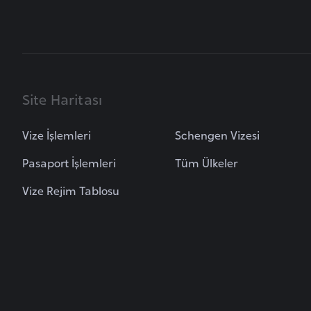
B
u
l
g
Site Haritası
a
r
Vize İşlemleri
Schengen Vizesi
i
s
Pasaport İşlemleri
Tüm Ülkeler
t
Vize Rejim Tablosu
a
n
B
u
r
k