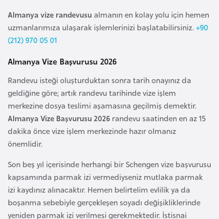
i
Almanya vize randevusu
almanın en kolay yolu için hemen
b
uzmanlarımıza ulaşarak işlemlerinizi başlatabilirsiniz.
+90
u
(212) 970 05 01
t
i
Almanya Vize Başvurusu 2026
Randevu isteği oluşturduktan sonra tarih onayınız da
Ç
geldiğine göre; artık randevu tarihinde vize işlem
i
merkezine dosya teslimi aşamasına geçilmiş demektir.
n
Almanya Vize Başvurusu 2026
randevu saatinden en az 15
dakika önce vize işlem merkezinde hazır olmanız
D
önemlidir.
a
n
Son beş yıl içerisinde herhangi bir Schengen vize başvurusu
i
kapsamında parmak izi vermediyseniz mutlaka parmak
m
izi kaydınız alınacaktır. Hemen belirtelim evlilik ya da
a
boşanma sebebiyle gerçekleşen soyadı değişikliklerinde
r
yeniden parmak izi verilmesi gerekmektedir. İstisnai