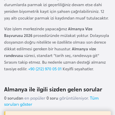
k
durumlarda parmak izi geçerliliğiniz devam etse dahi
a
yeniden biyometrik kayıt için şahsen çağrılabilirsiniz. 12
yaş altı çocuklar parmak izi kaydından muaf tutulacaktır.
D
Vize işlem merkezinde yapacağınız
Almanya Vize
e
Başvurusu 2026
prosedüründe mülakat yoktur. Dolayısıyla
m
dosyanızın doğru nitelikte ve özellikte olması son derece
o
dikkat edilmesi gereken bir husustur.
Almanya vize
k
randevusu
süreci, standart “tarih seç, randevuya git”
r
Sırasını takip etmez. Bu nedenle uzman desteği almanız
a
tavsiye edilir.
+90 (212) 970 05 01
Keyifli seyahatler.
t
i
k
Almanya ile ilgili sizden gelen sorular
K
0 sorudan
en popüler
0 soru
görüntüleniyor.
Tüm
o
soruları göster
n
g