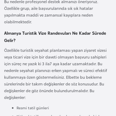
i
Bu nedenle profesyonel destek almanızı öneriyoruz.
n
Özellikle grup, aile başvurularında sık sık hatalar
yapılmakta maddi ve zamansal kayıplara neden
olabilmektedir.
B
o
Almanya Turistik Vize Randevuları Ne Kadar Sürede
s
Gelir?
n
Özellikle turistik seyahat planlaması yapan ziyaret vizesi
a
veya ticari vize için bir daveti olmayan başvuru sahipleri
H
için süreç ne yazık ki 3 ila7 aya kadar uzamaktadır. Bu
e
nedenle seyahat planınızı erken yapmalı ve süreci efektif
r
kullanmaya özen göstermelisiniz. Elbette bu bekleme
s
sürelerinde bir takım değişkenler de söz konusudur. Bu
e
değişkenler de göz önünde bulundurulmalıdır. Bu
k
değişkenler:
B
Resmi tatil günleri
u