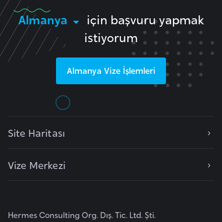
e
Almanya
için başvuru yapmak
n
istiyorum
i
s
t
Almanya
Vize İşlemleri
a
n
E
s
Site Haritası
t
o
Vize Merkezi
n
y
a
Hermes Consulting Org. Dış. Tic. Ltd. Şti.