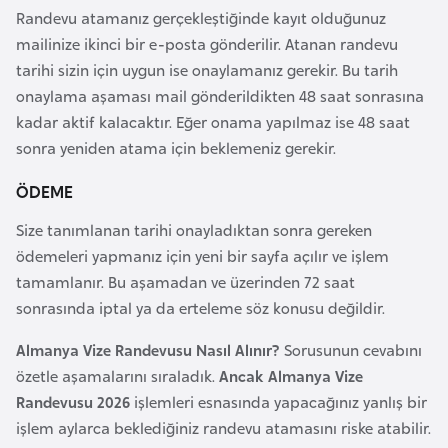
Randevu atamanız gerçekleştiğinde kayıt olduğunuz
a
mailinize ikinci bir e-posta gönderilir. Atanan randevu
r
tarihi sizin için uygun ise onaylamanız gerekir. Bu tarih
u
onaylama aşaması mail gönderildikten 48 saat sonrasına
s
kadar aktif kalacaktır. Eğer onama yapılmaz ise 48 saat
sonra yeniden atama için beklemeniz gerekir.
B
e
ÖDEME
l
Size tanımlanan tarihi onayladıktan sonra gereken
ç
ödemeleri yapmanız için yeni bir sayfa açılır ve işlem
i
tamamlanır. Bu aşamadan ve üzerinden 72 saat
k
sonrasında iptal ya da erteleme söz konusu değildir.
a
Almanya Vize Randevusu Nasıl Alınır?
Sorusunun cevabını
B
özetle aşamalarını sıraladık.
Ancak Almanya Vize
e
Randevusu 2026
işlemleri esnasında yapacağınız yanlış bir
n
işlem aylarca beklediğiniz randevu atamasını riske atabilir.