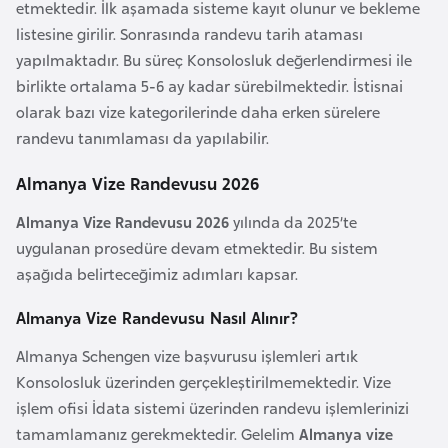
a
e
etmektedir. İlk aşamada sisteme kayıt olunur ve bekleme
r
listesine girilir. Sonrasında randevu tarih ataması
i
yapılmaktadır. Bu süreç Konsolosluk değerlendirmesi ile
A
birlikte ortalama 5-6 ay kadar sürebilmektedir. İstisnai
z
olarak bazı vize kategorilerinde daha erken sürelere
e
randevu tanımlaması da yapılabilir.
r
b
Almanya Vize Randevusu 2026
a
Almanya Vize Randevusu 2026
yılında da 2025’te
y
uygulanan prosedüre devam etmektedir. Bu sistem
c
aşağıda belirteceğimiz adımları kapsar.
a
n
Almanya Vize Randevusu Nasıl Alınır?
Almanya Schengen vize başvurusu işlemleri artık
B
Konsolosluk üzerinden gerçekleştirilmemektedir. Vize
a
işlem ofisi İdata sistemi üzerinden randevu işlemlerinizi
h
tamamlamanız gerekmektedir. Gelelim
Almanya vize
r