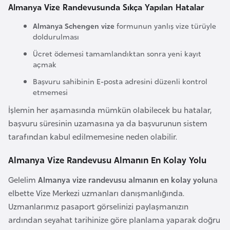
Almanya Vize Randevusunda Sıkça Yapılan Hatalar
F
a
Almanya Schengen vize
formunun yanlış vize türüyle
s
doldurulması
o
Ücret ödemesi tamamlandıktan sonra yeni kayıt
açmak
Ç
Başvuru sahibinin E-posta adresini düzenli kontrol
a
etmemesi
d
İşlemin her aşamasında mümkün olabilecek bu hatalar,
başvuru süresinin uzamasına ya da başvurunun sistem
Ç
tarafından kabul edilmemesine neden olabilir.
e
Almanya Vize Randevusu Almanın En Kolay Yolu
k
C
Gelelim
Almanya vize randevusu almanın en kolay yolu
na
u
elbette Vize Merkezi uzmanları danışmanlığında.
m
Uzmanlarımız pasaport görselinizi paylaşmanızın
h
ardından seyahat tarihinize göre planlama yaparak doğru
u