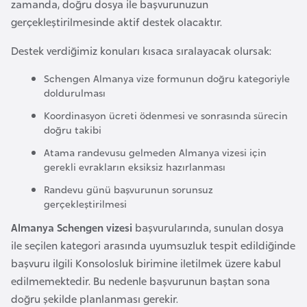
zamanda, doğru dosya ile başvurunuzun
r
gerçekleştirilmesinde aktif destek olacaktır.
i
Destek verdiğimiz konuları kısaca sıralayacak olursak:
y
e
Schengen Almanya vize formunun doğru kategoriyle
t
doldurulması
i
Koordinasyon ücreti ödenmesi ve sonrasında sürecin
doğru takibi
C
Atama randevusu gelmeden Almanya vizesi için
e
gerekli evrakların eksiksiz hazırlanması
z
Randevu günü başvurunun sorunsuz
a
gerçekleştirilmesi
y
Almanya Schengen vizesi
başvurularında, sunulan dosya
i
ile seçilen kategori arasında uyumsuzluk tespit edildiğinde
r
başvuru ilgili Konsolosluk birimine iletilmek üzere kabul
edilmemektedir. Bu nedenle başvurunun baştan sona
C
doğru şekilde planlanması gerekir.