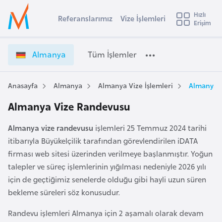
u
Hızlı
s
Referanslarımız
Vize İşlemleri
Başvuru yapmak istediğiniz ülkeyi seçin
Erişim
A
İ
Üye
t
Ülke Seçimi
l
Girişi
r
m
l
Almanya
Tüm İşlemler
a
a
l
e
n
y
y
Anasayfa
Almanya
Almanya Vize İşlemleri
Almanya 
t
a
a
Almanya Vize Randevusu
V
i
i
A
Almanya vize randevusu
işlemleri 25 Temmuz 2024 tarihi
z
ş
v
itibarıyla Büyükelçilik tarafından görevlendirilen iDATA
e
u
i
firması web sitesi üzerinden verilmeye başlanmıştır. Yoğun
İ
s
ş
talepler ve süreç işlemlerinin yığılması nedeniyle 2026 yılı
m
t
l
için de geçtiğimiz senelerde olduğu gibi hayli uzun süren
u
e
bekleme süreleri söz konusudur.
r
m
y
Randevu işlemleri Almanya için 2 aşamalı olarak devam
l