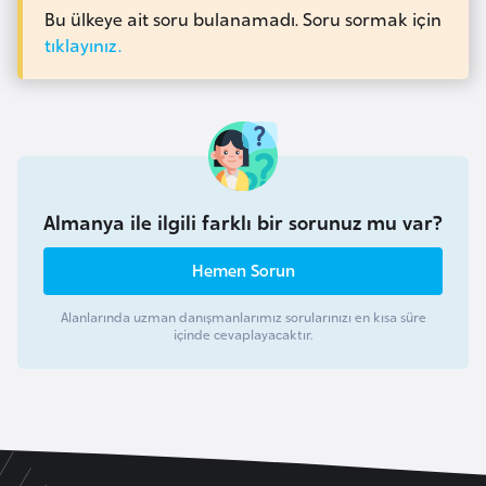
o
Bu ülkeye ait soru bulanamadı. Soru sormak için
tıklayınız.
B
u
l
g
a
Almanya ile ilgili farklı bir sorunuz mu var?
r
i
Hemen Sorun
s
t
Alanlarında uzman danışmanlarımız sorularınızı en kısa süre
a
içinde cevaplayacaktır.
n
E
r
m