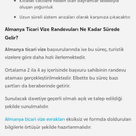
Kitlesel tatillere neden olan bayramlar sebebiyle
l
oluşan yoğunluk
g
Uzun süreli sistem arızaları olarak karşınıza çıkacaktır.
a
r
Almanya Ticari Vize Randevuları Ne Kadar Sürede
i
Gelir?
s
Almanya ticari vize
başvurularında ise bu süreç, turistik
t
vizelere göre daha hızlı ilerlemektedir.
a
n
Ortalama 2 ila 4 ay içerisinde başvuru sahibinin randevu
ataması gerçekleştirilmektedir. Elbette bu süreç bazı
B
şartları da beraberinde getirir.
u
Sunulacak davetiye geçerli olmalı açık ve talep edildiği
r
şekilde sunulmalıdır.
k
i
Almanya ticari vize evrakları
eksiksiz ve formda doldurulan
n
bilgilerle örtüşür şekilde hazırlanmalıdır.
a