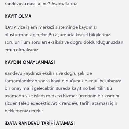
randevusu nasıl alınır?
Aşamalarına.
e
y
KAYIT OLMA
n
iDATA vize işlem merkezi sisteminde kaydınızı
oluşturmanız gerekir. Bu aşamada kişisel bilgileriniz
B
sorulur. Tüm soruları eksiksiz ve doğru doldurduğunuzdan
a
emin olmalısınız.
n
g
KAYDIN ONAYLANMASI
l
Randevu kaydınızı eksiksiz ve doğru şekilde
a
tamamladıktan sonra kayıt olduğunuz e-mail hesabınıza
d
bir onay maili gelecektir. Burada kayıt no belirtilir. Bu
e
aşamada vize işlem merkezi hizmet ücretinin bir kısmını
ş
sizden talep edecektir. Artık randevu tarihi ataması için
beklemeniz gerekir.
B
e
iDATA RANDEVU TARİHİ ATAMASI
l