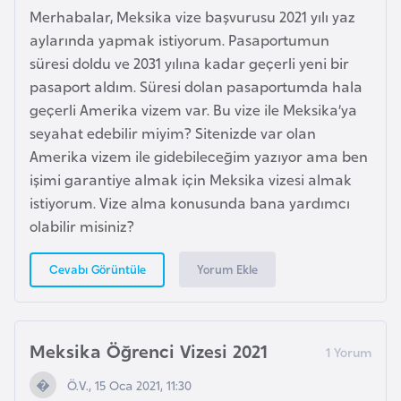
e
Merhabalar, Meksika vize başvurusu 2021 yılı yaz
aylarında yapmak istiyorum. Pasaportumun
I
süresi doldu ve 2031 yılına kadar geçerli yeni bir
r
pasaport aldım. Süresi dolan pasaportumda hala
a
geçerli Amerika vizem var. Bu vize ile Meksika’ya
k
seyahat edebilir miyim? Sitenizde var olan
Amerika vizem ile gidebileceğim yazıyor ama ben
işimi garantiye almak için Meksika vizesi almak
İ
istiyorum. Vize alma konusunda bana yardımcı
r
olabilir misiniz?
l
a
Yorum Ekle
Cevabı Görüntüle
n
d
a
Meksika Öğrenci Vizesi 2021
İ
Ö.V., 15 Oca 2021, 11:30
s