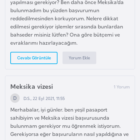
s
yapılması gerekiyor? Ben daha önce Meksika’da
a
bulunmadım bu yüzden başvurumun
u
reddedilmesinden korkuyorum. Nelere dikkat
edilmesi gerekiyor işlemler sırasında bunlardan
bahseder misiniz lütfen? Ona göre bütçemi ve
G
evraklarımı hazırlayacağım.
i
n
Yorum Ekle
Cevabı Görüntüle
e
G
Meksika vizesi
r
e
D.S., 22 Eyl 2021, 11:55
n
Merhabalar, iyi günler. ben yeşil pasaport
a
sahibiyim ve Meksika vizesi başvurusunda
d
bulunmam gerekiyor mu öğrenmek istiyorum.
a
Gerekiyorsa eğer başvuruların nasıl yapıldığına ve