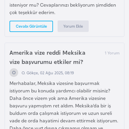
e
isteniyor mu? Cevaplarınızı bekliyorum şimdiden
y
çok teşekkür ederim.
n
Yorum Ekle
Cevabı Görüntüle
B
a
Amerika vize reddi Meksika
n
g
vize başvurumu etkiler mi?
l
O. Gökçe, 02 Ağu 2025, 08:19
a
d
Merhabalar, Meksika vizesine başvurmak
e
istiyorum bu konuda yardımcı olabilir misiniz?
ş
Daha önce vizem yok ama Amerika vizesine
başvuru yapmıştım ret aldım. Meksika’da bir iş
buldum orda çalışmak istiyorum ve uzun sureli
B
vade de orda hayatimi devam ettirmek istiyorum.
e
Daha önce yurt dışına çıkmamış olmam ve
l