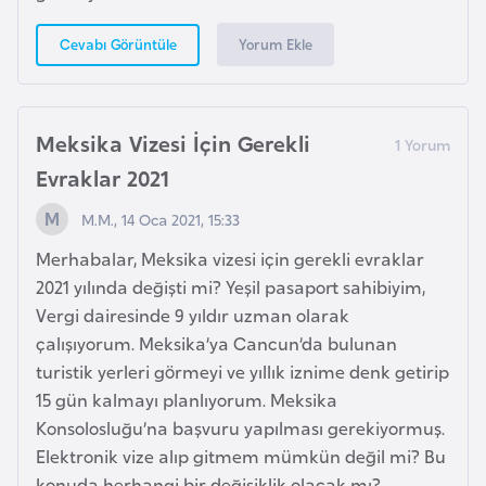
Yorum Ekle
Cevabı Görüntüle
İ
z
l
a
Meksika Vizesi İçin Gerekli
n
Evraklar 2021
d
M.M., 14 Oca 2021, 15:33
a
Merhabalar, Meksika vizesi için gerekli evraklar
K
2021 yılında değişti mi? Yeşil pasaport sahibiyim,
a
Vergi dairesinde 9 yıldır uzman olarak
m
çalışıyorum. Meksika’ya Cancun’da bulunan
b
turistik yerleri görmeyi ve yıllık iznime denk getirip
o
15 gün kalmayı planlıyorum. Meksika
ç
Konsolosluğu’na başvuru yapılması gerekiyormuş.
y
Elektronik vize alıp gitmem mümkün değil mi? Bu
a
konuda herhangi bir değişiklik olacak mı?