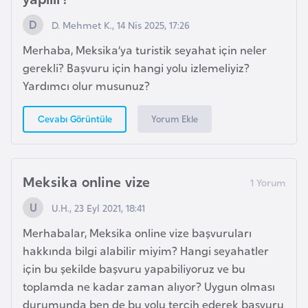
r
D. Mehmet K., 14 Nis 2025, 17:26
i
Merhaba, Meksika’ya turistik seyahat için neler
y
gerekli? Başvuru için hangi yolu izlemeliyiz?
e
Yardımcı olur musunuz?
t
i
Yorum Ekle
Cevabı Görüntüle
C
e
Meksika online vize
z
a
U.H., 23 Eyl 2021, 18:41
y
Merhabalar, Meksika online vize başvuruları
i
hakkında bilgi alabilir miyim? Hangi seyahatler
r
için bu şekilde başvuru yapabiliyoruz ve bu
toplamda ne kadar zaman alıyor? Uygun olması
C
durumunda ben de bu yolu tercih ederek başvuru