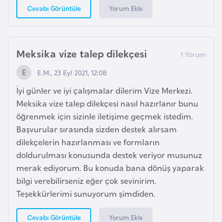
Yorum Ekle
Cevabı Görüntüle
e
n
i
s
Meksika vize talep dilekçesi
t
E.M., 23 Eyl 2021, 12:08
a
n
İyi günler ve iyi çalışmalar dilerim Vize Merkezi.
Meksika vize talep dilekçesi nasıl hazırlanır bunu
öğrenmek için sizinle iletişime geçmek istedim.
E
Başvurular sırasında sizden destek alırsam
s
dilekçelerin hazırlanması ve formların
t
doldurulması konusunda destek veriyor musunuz
o
merak ediyorum. Bu konuda bana dönüş yaparak
n
bilgi verebilirseniz eğer çok sevinirim.
y
Teşekkürlerimi sunuyorum şimdiden.
a
Yorum Ekle
Cevabı Görüntüle