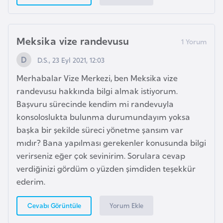
E
t
i
Meksika vize randevusu
y
o
D.S., 23 Eyl 2021, 12:03
p
Merhabalar Vize Merkezi, ben Meksika vize
y
randevusu hakkında bilgi almak istiyorum.
a
Başvuru sürecinde kendim mi randevuyla
konsoloslukta bulunma durumundayım yoksa
F
başka bir şekilde süreci yönetme şansım var
i
mıdır? Bana yapılması gerekenler konusunda bilgi
l
verirseniz eğer çok sevinirim. Sorulara cevap
d
verdiğinizi gördüm o yüzden şimdiden teşekkür
i
ederim.
ş
i
Yorum Ekle
Cevabı Görüntüle
S