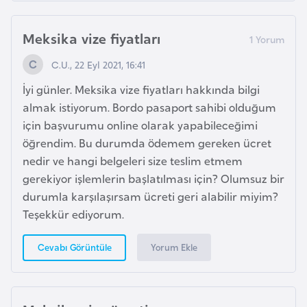
a
h
Meksika vize fiyatları
i
l
C.U., 22 Eyl 2021, 16:41
i
İyi günler. Meksika vize fiyatları hakkında bilgi
almak istiyorum. Bordo pasaport sahibi olduğum
F
için başvurumu online olarak yapabileceğimi
i
öğrendim. Bu durumda ödemem gereken ücret
n
nedir ve hangi belgeleri size teslim etmem
l
gerekiyor işlemlerin başlatılması için? Olumsuz bir
a
durumla karşılaşırsam ücreti geri alabilir miyim?
n
Teşekkür ediyorum.
d
i
Yorum Ekle
Cevabı Görüntüle
y
a