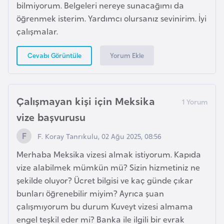
a
e
bilmiyorum. Belgeleri nereye sunacağımı da
r
öğrenmek isterim. Yardımcı olursanız sevinirim. İyi
i
çalışmalar.
A
z
Yorum Ekle
Cevabı Görüntüle
e
r
b
a
Çalışmayan kişi için Meksika
y
vize başvurusu
c
F. Koray Tanrıkulu, 02 Ağu 2025, 08:56
a
n
Merhaba Meksika vizesi almak istiyorum. Kapıda
vize alabilmek mümkün mü? Sizin hizmetiniz ne
B
şekilde oluyor? Ücret bilgisi ve kaç günde çıkar
a
bunları öğrenebilir miyim? Ayrıca şuan
h
çalışmıyorum bu durum Kuveyt vizesi almama
r
engel teşkil eder mi? Banka ile ilgili bir evrak