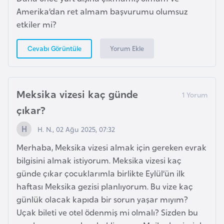
Amerika’dan ret almam başvurumu olumsuz
a
etkiler mi?
r
u
Yorum Ekle
Cevabı Görüntüle
s
B
Meksika vizesi kaç günde
e
l
çıkar?
ç
H. N., 02 Ağu 2025, 07:32
i
k
Merhaba, Meksika vizesi almak için gereken evrak
a
bilgisini almak istiyorum. Meksika vizesi kaç
günde çıkar çocuklarımla birlikte Eylül’ün ilk
haftası Meksika gezisi planlıyorum. Bu vize kaç
B
günlük olacak kapıda bir sorun yaşar mıyım?
e
Uçak bileti ve otel ödenmiş mi olmalı? Sizden bu
n