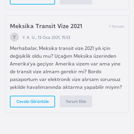
K
a
r
Meksika Transit Vize 2021
a
d
Y. A. U., 13 Oca 2021, 15:53
a
Merhabalar, Meksika transit vize 2021 yılı için
ğ
değişiklik oldu mu? Uçağım Meksika üzerinden
Amerika’ya geçiyor. Amerika vizem var ama yine
K
de transit vize almam gerekir mi? Bordo
e
pasaportum var elektronik vize alırsam sorunsuz
n
şekilde havalimanında aktarma yapabilir miyim?
y
a
Yorum Ekle
Cevabı Görüntüle
K
o
n