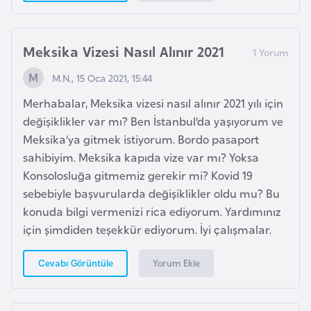
s
t
a
Meksika Vizesi Nasıl Alınır 2021
n
M.N., 15 Oca 2021, 15:44
H
Merhabalar, Meksika vizesi nasıl alınır 2021 yılı için
ı
değişiklikler var mı? Ben İstanbul’da yaşıyorum ve
r
Meksika’ya gitmek istiyorum. Bordo pasaport
v
sahibiyim. Meksika kapıda vize var mı? Yoksa
a
Konsolosluğa gitmemiz gerekir mi? Kovid 19
t
sebebiyle başvurularda değişiklikler oldu mu? Bu
i
konuda bilgi vermenizi rica ediyorum. Yardımınız
s
için şimdiden teşekkür ediyorum. İyi çalışmalar.
t
a
Yorum Ekle
Cevabı Görüntüle
n