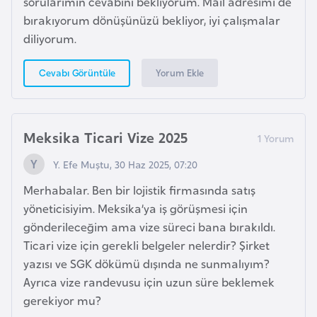
sorularımın cevabını bekliyorum. Mail adresimi de
i
bırakıyorum dönüşünüzü bekliyor, iyi çalışmalar
n
diliyorum.
B
Yorum Ekle
Cevabı Görüntüle
o
s
n
Meksika Ticari Vize 2025
a
H
Y. Efe Muştu, 30 Haz 2025, 07:20
e
Merhabalar. Ben bir lojistik firmasında satış
r
yöneticisiyim. Meksika’ya iş görüşmesi için
s
gönderileceğim ama vize süreci bana bırakıldı.
e
Ticari vize için gerekli belgeler nelerdir? Şirket
k
yazısı ve SGK dökümü dışında ne sunmalıyım?
Ayrıca vize randevusu için uzun süre beklemek
B
gerekiyor mu?
u