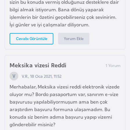
sizin bu konuda vermiş olduğunuz desteklere dair
G
bilgi almak istiyorum. Bana dönüş yaparak
ü
işlemlerin bir özetini geçebilirseniz çok sevinirim.
n
İyi günler ve iyi çalışmalar diliyorum.
e
y
Yorum Ekle
Cevabı Görüntüle
K
o
r
Meksika vizesi Reddi
e
V.R., 18 Oca 2021, 11:52
G
Merhabalar, Meksika vizesi reddi elektronik vizede
ü
oluyor mu? Bordo pasaportum var, sanırım e-vize
n
başvurusu yapılabiliyormuşum ama ben çok
e
araştırdım başvuru formuna ulaşamadım. Bu
y
konuda siz benim adıma başvuru yapıp vizemi
S
gönderebilir misiniz?
u