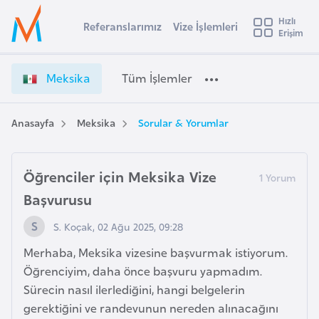
u
Hızlı
s
Referanslarımız
Vize İşlemleri
Başvuru yapmak istediğiniz ülkeyi seçin
Erişim
M
İ
Üye
t
Ülke Seçimi
e
Girişi
r
k
l
Meksika
Tüm İşlemler
a
s
l
e
i
y
k
Anasayfa
Meksika
Sorular & Yorumlar
t
a
a
V
i
i
Öğrenciler için Meksika Vize
A
z
ş
v
Başvurusu
e
u
i
İ
S. Koçak, 02 Ağu 2025, 09:28
s
ş
m
t
Merhaba, Meksika vizesine başvurmak istiyorum.
l
u
Öğrenciyim, daha önce başvuru yapmadım.
e
r
Sürecin nasıl ilerlediğini, hangi belgelerin
m
y
l
gerektiğini ve randevunun nereden alınacağını