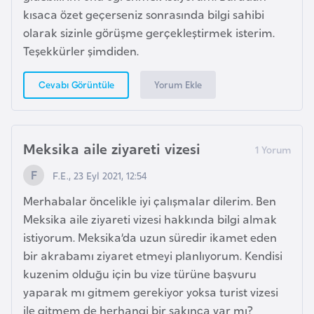
k
kısaca özet geçerseniz sonrasında bilgi sahibi
a
olarak sizinle görüşme gerçekleştirmek isterim.
Teşekkürler şimdiden.
D
Yorum Ekle
Cevabı Görüntüle
e
m
o
k
Meksika aile ziyareti vizesi
r
F.E., 23 Eyl 2021, 12:54
a
t
Merhabalar öncelikle iyi çalışmalar dilerim. Ben
i
Meksika aile ziyareti vizesi hakkında bilgi almak
k
istiyorum. Meksika’da uzun süredir ikamet eden
K
bir akrabamı ziyaret etmeyi planlıyorum. Kendisi
o
kuzenim olduğu için bu vize türüne başvuru
n
yaparak mı gitmem gerekiyor yoksa turist vizesi
g
ile gitmem de herhangi bir sakınca var mı?