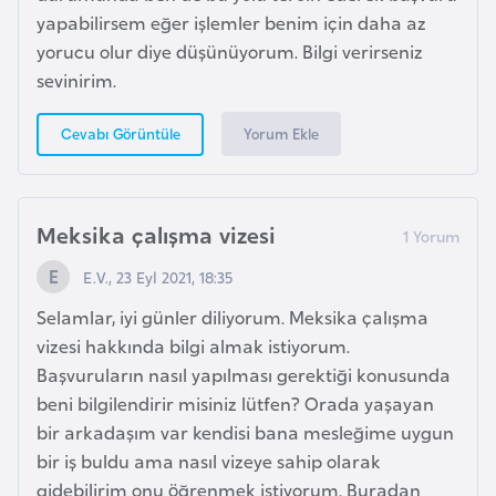
i
yapabilirsem eğer işlemler benim için daha az
b
yorucu olur diye düşünüyorum. Bilgi verirseniz
u
sevinirim.
t
i
Yorum Ekle
Cevabı Görüntüle
Ç
i
Meksika çalışma vizesi
n
E.V., 23 Eyl 2021, 18:35
D
Selamlar, iyi günler diliyorum. Meksika çalışma
a
vizesi hakkında bilgi almak istiyorum.
n
Başvuruların nasıl yapılması gerektiği konusunda
i
beni bilgilendirir misiniz lütfen? Orada yaşayan
m
bir arkadaşım var kendisi bana mesleğime uygun
a
bir iş buldu ama nasıl vizeye sahip olarak
r
gidebilirim onu öğrenmek istiyorum. Buradan