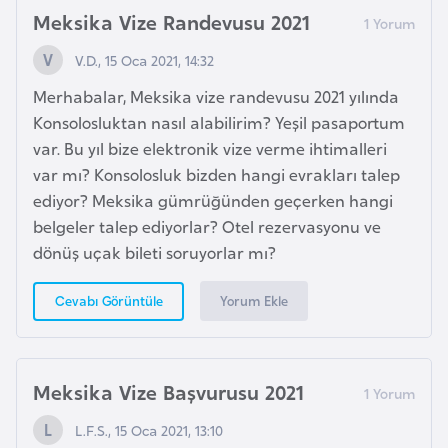
H
Meksika Vize Randevusu 2021
o
l
V.D., 15 Oca 2021, 14:32
l
Merhabalar, Meksika vize randevusu 2021 yılında
a
Konsolosluktan nasıl alabilirim? Yeşil pasaportum
n
var. Bu yıl bize elektronik vize verme ihtimalleri
d
var mı? Konsolosluk bizden hangi evrakları talep
a
ediyor? Meksika gümrüğünden geçerken hangi
belgeler talep ediyorlar? Otel rezervasyonu ve
İ
dönüş uçak bileti soruyorlar mı?
n
g
Yorum Ekle
Cevabı Görüntüle
i
l
t
Meksika Vize Başvurusu 2021
e
L.F.S., 15 Oca 2021, 13:10
r