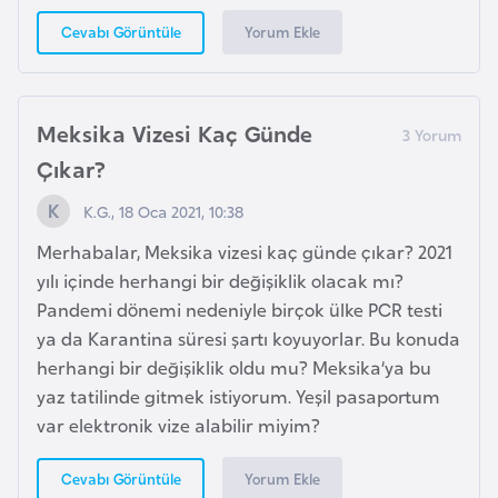
d
Yorum Ekle
Cevabı Görüntüle
a
n
Meksika Vizesi Kaç Günde
G
Çıkar?
u
y
K.G., 18 Oca 2021, 10:38
a
Merhabalar, Meksika vizesi kaç günde çıkar? 2021
n
yılı içinde herhangi bir değişiklik olacak mı?
a
Pandemi dönemi nedeniyle birçok ülke PCR testi
ya da Karantina süresi şartı koyuyorlar. Bu konuda
H
herhangi bir değişiklik oldu mu? Meksika’ya bu
i
yaz tatilinde gitmek istiyorum. Yeşil pasaportum
n
var elektronik vize alabilir miyim?
d
i
Yorum Ekle
Cevabı Görüntüle