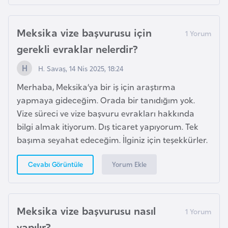
F
a
Meksika vize başvurusu için
s
gerekli evraklar nelerdir?
o
H. Savaş, 14 Nis 2025, 18:24
Ç
Merhaba, Meksika’ya bir iş için araştırma
a
yapmaya gideceğim. Orada bir tanıdığım yok.
d
Vize süreci ve vize başvuru evrakları hakkında
bilgi almak itiyorum. Dış ticaret yapıyorum. Tek
Ç
başıma seyahat edeceğim. İlginiz için teşekkürler.
e
k
Yorum Ekle
Cevabı Görüntüle
C
u
m
Meksika vize başvurusu nasıl
h
yapılır?
u