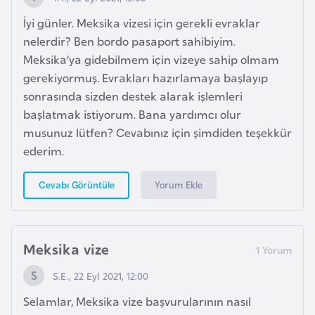
i
İyi günler. Meksika vizesi için gerekli evraklar
y
nelerdir? Ben bordo pasaport sahibiyim.
a
Meksika’ya gidebilmem için vizeye sahip olmam
gerekiyormuş. Evrakları hazırlamaya başlayıp
G
sonrasında sizden destek alarak işlemleri
a
başlatmak istiyorum. Bana yardımcı olur
n
musunuz lütfen? Cevabınız için şimdiden teşekkür
a
ederim.
Yorum Ekle
Cevabı Görüntüle
G
i
n
e
Meksika vize
B
S.E., 22 Eyl 2021, 12:00
i
s
Selamlar, Meksika vize başvurularının nasıl