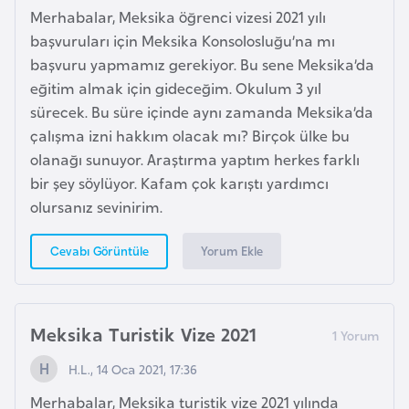
Merhabalar, Meksika öğrenci vizesi 2021 yılı
p
başvuruları için Meksika Konsolosluğu’na mı
a
başvuru yapmamız gerekiyor. Bu sene Meksika’da
n
eğitim almak için gideceğim. Okulum 3 yıl
y
sürecek. Bu süre içinde aynı zamanda Meksika’da
a
çalışma izni hakkım olacak mı? Birçok ülke bu
olanağı sunuyor. Araştırma yaptım herkes farklı
İ
bir şey söylüyor. Kafam çok karıştı yardımcı
s
olursanız sevinirim.
r
a
Yorum Ekle
Cevabı Görüntüle
i
l
Meksika Turistik Vize 2021
İ
s
H.L., 14 Oca 2021, 17:36
v
Merhabalar, Meksika turistik vize 2021 yılında