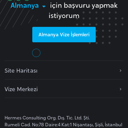
e
Almanya
için başvuru yapmak
s
istiyorum
o
t
h
Almanya
Vize İşlemleri
o
L
e
Site Haritası
t
o
n
Vize Merkezi
y
a
Hermes Consulting Org. Dış. Tic. Ltd. Şti.
L
Rumeli Cad. No:78 Daire:4 Kat:1 Nişantaşı, Şişli, İstanbul
i