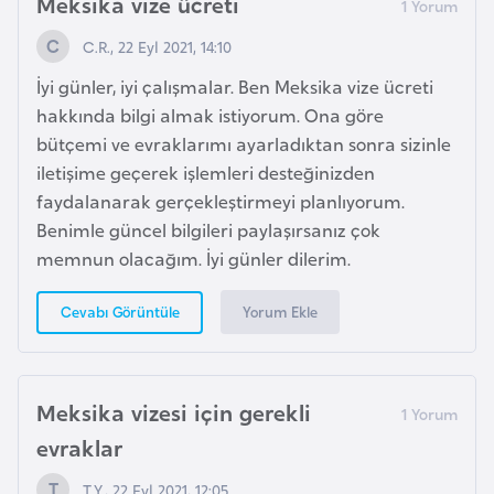
Meksika vize ücreti
F
r
C.R., 22 Eyl 2021, 14:10
a
İyi günler, iyi çalışmalar. Ben Meksika vize ücreti
n
hakkında bilgi almak istiyorum. Ona göre
s
bütçemi ve evraklarımı ayarladıktan sonra sizinle
a
iletişime geçerek işlemleri desteğinizden
faydalanarak gerçekleştirmeyi planlıyorum.
G
Benimle güncel bilgileri paylaşırsanız çok
a
memnun olacağım. İyi günler dilerim.
b
o
Yorum Ekle
Cevabı Görüntüle
n
G
Meksika vizesi için gerekli
a
evraklar
m
b
T.Y., 22 Eyl 2021, 12:05