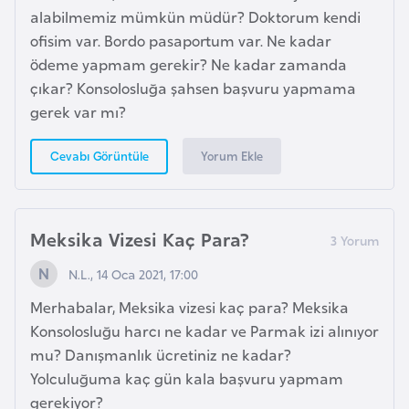
e
alabilmemiz mümkün müdür? Doktorum kendi
ç
ofisim var. Bordo pasaportum var. Ne kadar
ödeme yapmam gerekir? Ne kadar zamanda
İ
çıkar? Konsolosluğa şahsen başvuru yapmama
s
gerek var mı?
v
i
Yorum Ekle
Cevabı Görüntüle
ç
r
e
Meksika Vizesi Kaç Para?
N.L., 14 Oca 2021, 17:00
İ
t
Merhabalar, Meksika vizesi kaç para? Meksika
a
Konsolosluğu harcı ne kadar ve Parmak izi alınıyor
l
mu? Danışmanlık ücretiniz ne kadar?
y
Yolculuğuma kaç gün kala başvuru yapmam
a
gerekiyor?