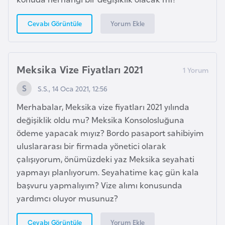
Yorum Ekle
Cevabı Görüntüle
K
a
m
e
Meksika Vize Fiyatları 2021
r
S.S., 14 Oca 2021, 12:56
u
n
Merhabalar, Meksika vize fiyatları 2021 yılında
değişiklik oldu mu? Meksika Konsolosluğuna
ödeme yapacak mıyız? Bordo pasaport sahibiyim
K
uluslararası bir firmada yönetici olarak
a
çalışıyorum, önümüzdeki yaz Meksika seyahati
n
yapmayı planlıyorum. Seyahatime kaç gün kala
a
başvuru yapmalıyım? Vize alımı konusunda
d
yardımcı oluyor musunuz?
a
Yorum Ekle
Cevabı Görüntüle