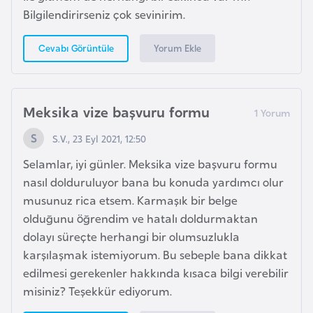
o
Bilgilendirirseniz çok sevinirim.
Yorum Ekle
Cevabı Görüntüle
B
u
l
g
Meksika vize başvuru formu
a
S.V., 23 Eyl 2021, 12:50
r
i
Selamlar, iyi günler. Meksika vize başvuru formu
s
nasıl dolduruluyor bana bu konuda yardımcı olur
t
musunuz rica etsem. Karmaşık bir belge
a
olduğunu öğrendim ve hatalı doldurmaktan
n
dolayı süreçte herhangi bir olumsuzlukla
karşılaşmak istemiyorum. Bu sebeple bana dikkat
edilmesi gerekenler hakkında kısaca bilgi verebilir
E
misiniz? Teşekkür ediyorum.
r
m