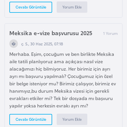
l
Yorum Ekle
Cevabı Görüntüle
g
a
r
Meksika e-vize başvurusu 2025
i
s
ç. S., 30 Haz 2025, 07:18
t
Merhaba. Eşim, çocuğum ve ben birlikte Meksika
a
aile tatili planlıyoruz ama açıkçası nasıl vize
n
alacağımızı hiç bilmiyoruz. Her birimiz için ayrı
ayrı mı başvuru yapılmalı? Çocuğumuz için özel
B
bir belge isteniyor mu? Birimiz çalışıyor, birimiz ev
u
hanımıyız,bu durum Meksika vizesi için gerekli
r
evrakları etkiler mi? Tek bir dosyada mı başvuru
k
yapılır yoksa herkesin evrakı ayrı mı?
i
n
Yorum Ekle
Cevabı Görüntüle
a