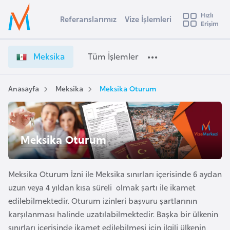
u
Hızlı
s
Referanslarımız
Vize İşlemleri
Başvuru yapmak istediğiniz ülkeyi seçin
Erişim
M
İ
Üye
t
Ülke Seçimi
e
Girişi
r
k
l
Meksika
Tüm İşlemler
a
s
l
e
i
y
k
Anasayfa
Meksika
Meksika Oturum
t
a
a
V
i
i
A
z
ş
Meksika Oturum
v
e
u
i
İ
s
ş
Meksika Oturum İzni ile Meksika sınırları içerisinde 6 aydan
m
t
l
uzun veya 4 yıldan kısa süreli olmak şartı ile ikamet
u
e
edilebilmektedir. Oturum izinleri başvuru şartlarının
r
m
karşılanması halinde uzatılabilmektedir. Başka bir ülkenin
y
l
sınırları içerisinde ikamet edilebilmesi için ilgili ülkenin