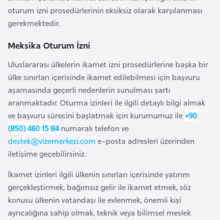
a
e
oturum izni prosedürlerinin eksiksiz olarak karşılanması
r
gerekmektedir.
i
A
Meksika Oturum İzni
z
e
Uluslararası ülkelerin ikamet izni prosedürlerine başka bir
r
ülke sınırları içerisinde ikamet edilebilmesi için başvuru
b
aşamasında geçerli nedenlerin sunulması şartı
a
aranmaktadır. Oturma izinleri ile ilgili detaylı bilgi almak
y
ve başvuru sürecini başlatmak için kurumumuz ile
+90
c
(850) 460 15 84
numaralı telefon ve
a
destek@vizemerkezi.com
e-posta adresleri üzerinden
n
iletişime geçebilirsiniz.
İkamet izinleri ilgili ülkenin sınırları içerisinde yatırım
B
gerçekleştirmek, bağımsız gelir ile ikamet etmek, söz
a
konusu ülkenin vatandaşı ile evlenmek, önemli kişi
h
ayrıcalığına sahip olmak, teknik veya bilimsel meslek
r