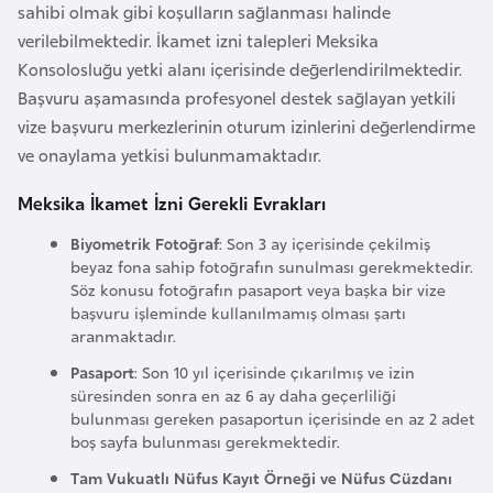
sahibi olmak gibi koşulların sağlanması halinde
e
verilebilmektedir. İkamet izni talepleri Meksika
y
Konsolosluğu yetki alanı içerisinde değerlendirilmektedir.
n
Başvuru aşamasında profesyonel destek sağlayan yetkili
vize başvuru merkezlerinin oturum izinlerini değerlendirme
B
ve onaylama yetkisi bulunmamaktadır.
a
n
Meksika İkamet İzni Gerekli Evrakları
g
Biyometrik Fotoğraf
: Son 3 ay içerisinde çekilmiş
l
beyaz fona sahip fotoğrafın sunulması gerekmektedir.
a
Söz konusu fotoğrafın pasaport veya başka bir vize
d
başvuru işleminde kullanılmamış olması şartı
aranmaktadır.
e
ş
Pasaport
: Son 10 yıl içerisinde çıkarılmış ve izin
süresinden sonra en az 6 ay daha geçerliliği
bulunması gereken pasaportun içerisinde en az 2 adet
B
boş sayfa bulunması gerekmektedir.
e
Tam Vukuatlı Nüfus Kayıt Örneği ve Nüfus Cüzdanı
l