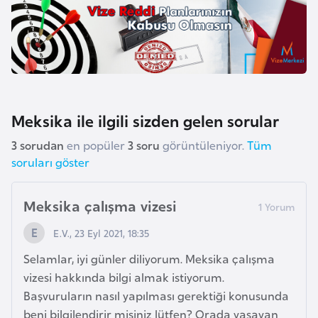
l
g
a
r
i
s
Meksika ile ilgili sizden gelen sorular
t
a
3 sorudan
en popüler
3 soru
görüntüleniyor.
Tüm
n
soruları göster
B
Meksika çalışma vizesi
u
E.V., 23 Eyl 2021, 18:35
r
k
Selamlar, iyi günler diliyorum. Meksika çalışma
i
vizesi hakkında bilgi almak istiyorum.
n
Başvuruların nasıl yapılması gerektiği konusunda
a
beni bilgilendirir misiniz lütfen? Orada yaşayan