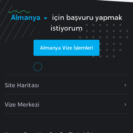
k
a
Almanya
için başvuru yapmak
istiyorum
D
e
m
Almanya
Vize İşlemleri
o
k
r
a
t
Site Haritası
i
k
Vize Merkezi
K
o
n
g