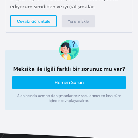
i
ediyorum şimdiden ve iyi çalışmalar.
b
u
Yorum Ekle
Cevabı Görüntüle
t
i
Ç
i
Meksika ile ilgili farklı bir sorunuz mu var?
n
Hemen Sorun
D
a
Alanlarında uzman danışmanlarımız sorularınızı en kısa süre
içinde cevaplayacaktır.
n
i
m
a
r