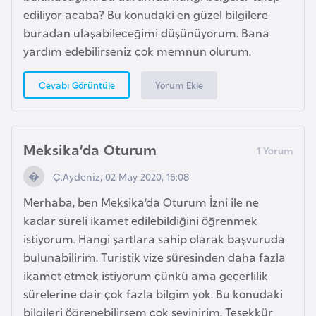
ediliyor acaba? Bu konudaki en güzel bilgilere
r
buradan ulaşabileceğimi düşünüyorum. Bana
i
yardım edebilirseniz çok memnun olurum.
y
e
Yorum Ekle
Cevabı Görüntüle
t
i
Meksika’da Oturum
C
e
Ç.Aydeniz, 02 May 2020, 16:08
z
Merhaba, ben Meksika’da Oturum İzni ile ne
a
kadar süreli ikamet edilebildiğini öğrenmek
y
istiyorum. Hangi şartlara sahip olarak başvuruda
i
bulunabilirim. Turistik vize süresinden daha fazla
r
ikamet etmek istiyorum çünkü ama geçerlilik
sürelerine dair çok fazla bilgim yok. Bu konudaki
C
bilgileri öğrenebilirsem çok sevinirim. Teşekkür