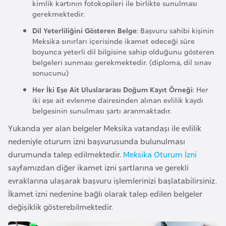
i
kimlik kartının fotokopileri ile birlikte sunulması
gerekmektedir.
n
Dil Yeterliliğini Gösteren Belge
: Başvuru sahibi kişinin
Meksika sınırları içerisinde ikamet edeceği süre
B
boyunca yeterli dil bilgisine sahip olduğunu gösteren
o
belgeleri sunması gerekmektedir. (diploma, dil sınav
s
sonucunu)
n
Her İki Eşe Ait Uluslararası Doğum Kayıt Örneği
: Her
a
iki eşe ait evlenme dairesinden alınan evlilik kaydı
belgesinin sunulması şartı aranmaktadır.
H
e
Yukarıda yer alan belgeler Meksika vatandaşı ile evlilik
r
nedeniyle oturum izni başvurusunda bulunulması
s
durumunda talep edilmektedir.
Meksika Oturum İzni
e
sayfamızdan diğer ikamet izni şartlarına ve gerekli
k
evraklarına ulaşarak başvuru işlemlerinizi başlatabilirsiniz.
İkamet izni nedenine bağlı olarak talep edilen belgeler
B
değişiklik gösterebilmektedir.
u