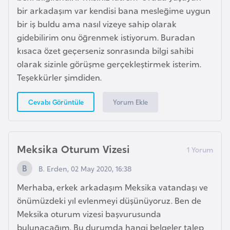
F
bir arkadaşım var kendisi bana mesleğime uygun
a
bir iş buldu ama nasıl vizeye sahip olarak
s
gidebilirim onu öğrenmek istiyorum. Buradan
o
kısaca özet geçerseniz sonrasında bilgi sahibi
olarak sizinle görüşme gerçekleştirmek isterim.
Teşekkürler şimdiden.
Ç
a
Yorum Ekle
Cevabı Görüntüle
d
Ç
Meksika Oturum Vizesi
e
k
B. Erden, 02 May 2020, 16:38
C
Merhaba, erkek arkadaşım Meksika vatandaşı ve
u
önümüzdeki yıl evlenmeyi düşünüyoruz. Ben de
m
Meksika oturum vizesi başvurusunda
h
bulunacağım. Bu durumda hangi belgeler talep
u