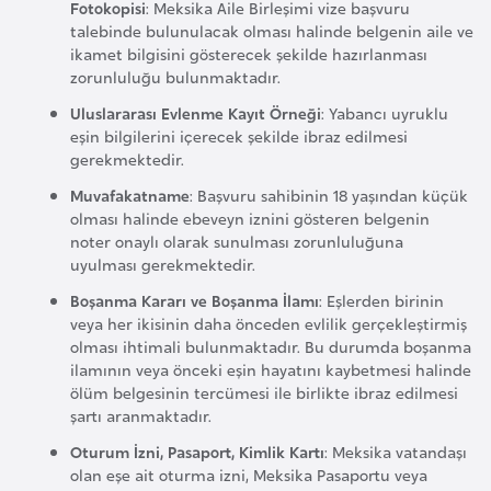
Fotokopisi
: Meksika Aile Birleşimi vize başvuru
a
talebinde bulunulacak olması halinde belgenin aile ve
r
ikamet bilgisini gösterecek şekilde hazırlanması
zorunluluğu bulunmaktadır.
u
s
Uluslararası Evlenme Kayıt Örneği
: Yabancı uyruklu
eşin bilgilerini içerecek şekilde ibraz edilmesi
gerekmektedir.
B
Muvafakatname
: Başvuru sahibinin 18 yaşından küçük
e
olması halinde ebeveyn iznini gösteren belgenin
l
noter onaylı olarak sunulması zorunluluğuna
ç
uyulması gerekmektedir.
i
Boşanma Kararı ve Boşanma İlamı
: Eşlerden birinin
k
veya her ikisinin daha önceden evlilik gerçekleştirmiş
a
olması ihtimali bulunmaktadır. Bu durumda boşanma
ilamının veya önceki eşin hayatını kaybetmesi halinde
ölüm belgesinin tercümesi ile birlikte ibraz edilmesi
B
şartı aranmaktadır.
e
Oturum İzni, Pasaport, Kimlik Kartı
: Meksika vatandaşı
n
olan eşe ait oturma izni, Meksika Pasaportu veya