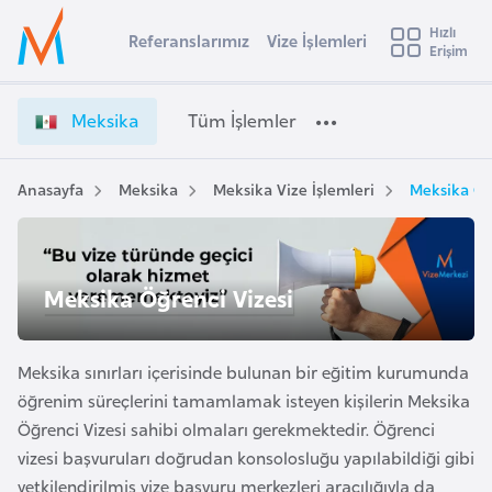
u
Hızlı
s
Referanslarımız
Vize İşlemleri
Başvuru yapmak istediğiniz ülkeyi seçin
Erişim
M
İ
Üye
t
Ülke Seçimi
e
Girişi
r
k
l
Meksika
Tüm İşlemler
a
s
l
e
i
y
k
Anasayfa
Meksika
Meksika Vize İşlemleri
Meksika Öğ
t
a
a
V
i
i
A
z
ş
Meksika Öğrenci Vizesi
v
e
u
i
İ
s
ş
Meksika sınırları içerisinde bulunan bir eğitim kurumunda
m
t
l
öğrenim süreçlerini tamamlamak isteyen kişilerin Meksika
u
e
Öğrenci Vizesi sahibi olmaları gerekmektedir. Öğrenci
r
m
vizesi başvuruları doğrudan konsolosluğu yapılabildiği gibi
y
l
yetkilendirilmiş vize başvuru merkezleri aracılığıyla da