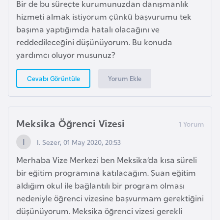
Bir de bu süreçte kurumunuzdan danışmanlık
r
hizmeti almak istiyorum çünkü başvurumu tek
i
başıma yaptığımda hatalı olacağını ve
y
reddedileceğini düşünüyorum. Bu konuda
e
yardımcı oluyor musunuz?
t
i
Yorum Ekle
Cevabı Görüntüle
C
e
Meksika Öğrenci Vizesi
z
I. Sezer, 01 May 2020, 20:53
a
y
Merhaba Vize Merkezi ben Meksika’da kısa süreli
i
bir eğitim programına katılacağım. Şuan eğitim
r
aldığım okul ile bağlantılı bir program olması
nedeniyle öğrenci vizesine başvurmam gerektiğini
C
düşünüyorum. Meksika öğrenci vizesi gerekli