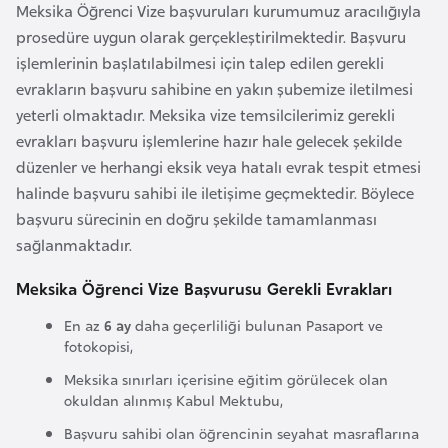
Meksika Öğrenci Vize başvuruları kurumumuz aracılığıyla
e
prosedüre uygun olarak gerçekleştirilmektedir. Başvuru
y
işlemlerinin başlatılabilmesi için talep edilen gerekli
n
evrakların başvuru sahibine en yakın şubemize iletilmesi
yeterli olmaktadır. Meksika vize temsilcilerimiz gerekli
B
evrakları başvuru işlemlerine hazır hale gelecek şekilde
a
düzenler ve herhangi eksik veya hatalı evrak tespit etmesi
n
halinde başvuru sahibi ile iletişime geçmektedir. Böylece
g
başvuru sürecinin en doğru şekilde tamamlanması
l
sağlanmaktadır.
a
d
Meksika Öğrenci Vize Başvurusu Gerekli Evrakları
e
En az
6 ay
daha geçerliliği bulunan Pasaport ve
ş
fotokopisi,
Meksika sınırları içerisine eğitim görülecek olan
B
okuldan alınmış Kabul Mektubu,
e
Başvuru sahibi olan öğrencinin seyahat masraflarına
l