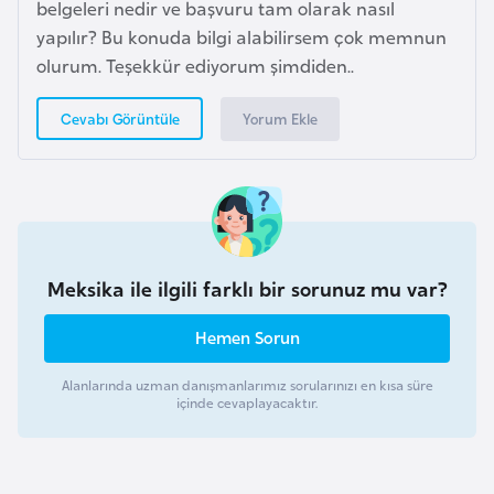
i
belgeleri nedir ve başvuru tam olarak nasıl
b
yapılır? Bu konuda bilgi alabilirsem çok memnun
u
olurum. Teşekkür ediyorum şimdiden..
t
Yorum Ekle
Cevabı Görüntüle
i
Ç
i
n
Meksika ile ilgili farklı bir sorunuz mu var?
D
a
Hemen Sorun
n
Alanlarında uzman danışmanlarımız sorularınızı en kısa süre
i
içinde cevaplayacaktır.
m
a
r