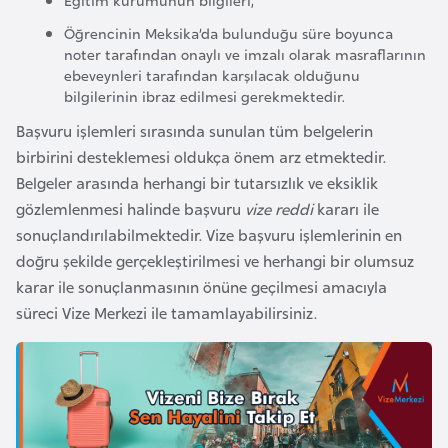
i
n
Öğrencinin Meksika’da bulunduğu süre boyunca
noter tarafından onaylı ve imzalı olarak masraflarının
ebeveynleri tarafından karşılacak olduğunu
B
bilgilerinin ibraz edilmesi gerekmektedir.
o
Başvuru işlemleri sırasında sunulan tüm belgelerin
s
birbirini desteklemesi oldukça önem arz etmektedir.
n
Belgeler arasında herhangi bir tutarsızlık ve eksiklik
a
gözlemlenmesi halinde başvuru
vize reddi
kararı ile
H
sonuçlandırılabilmektedir. Vize başvuru işlemlerinin en
e
doğru şekilde gerçekleştirilmesi ve herhangi bir olumsuz
r
karar ile sonuçlanmasının önüne geçilmesi amacıyla
s
süreci Vize Merkezi ile tamamlayabilirsiniz.
e
k
B
u