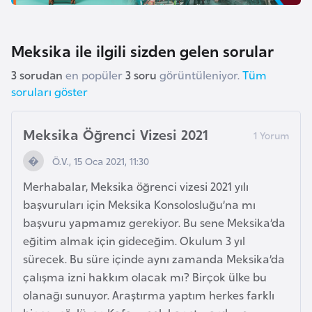
l
g
a
Meksika ile ilgili sizden gelen sorular
r
3 sorudan
en popüler
3 soru
görüntüleniyor.
Tüm
i
soruları göster
s
t
Meksika Öğrenci Vizesi 2021
a
n
Ö.V., 15 Oca 2021, 11:30
Merhabalar, Meksika öğrenci vizesi 2021 yılı
B
başvuruları için Meksika Konsolosluğu’na mı
u
başvuru yapmamız gerekiyor. Bu sene Meksika’da
r
eğitim almak için gideceğim. Okulum 3 yıl
k
sürecek. Bu süre içinde aynı zamanda Meksika’da
i
çalışma izni hakkım olacak mı? Birçok ülke bu
n
olanağı sunuyor. Araştırma yaptım herkes farklı
a