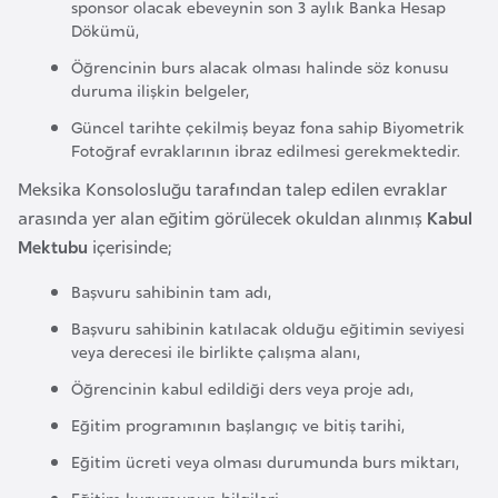
sponsor olacak ebeveynin son 3 aylık Banka Hesap
a
Dökümü,
r
Öğrencinin burs alacak olması halinde söz konusu
u
duruma ilişkin belgeler,
s
Güncel tarihte çekilmiş beyaz fona sahip Biyometrik
Fotoğraf evraklarının ibraz edilmesi gerekmektedir.
B
Meksika Konsolosluğu tarafından talep edilen evraklar
e
arasında yer alan eğitim görülecek okuldan alınmış
Kabul
l
Mektubu
içerisinde;
ç
Başvuru sahibinin tam adı,
i
k
Başvuru sahibinin katılacak olduğu eğitimin seviyesi
a
veya derecesi ile birlikte çalışma alanı,
Öğrencinin kabul edildiği ders veya proje adı,
B
Eğitim programının başlangıç ve bitiş tarihi,
e
Eğitim ücreti veya olması durumunda burs miktarı,
n
Eğitim kurumunun bilgileri,