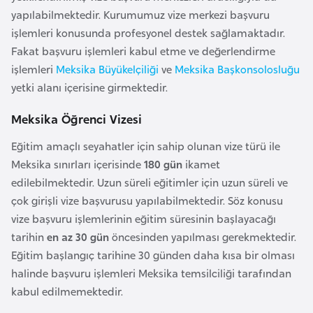
a
e
yapılabilmektedir. Kurumumuz vize merkezi başvuru
r
işlemleri konusunda profesyonel destek sağlamaktadır.
i
A
Fakat başvuru işlemleri kabul etme ve değerlendirme
z
işlemleri
Meksika Büyükelçiliği
ve
Meksika Başkonsolosluğu
e
yetki alanı içerisine girmektedir.
r
Meksika Öğrenci Vizesi
b
a
Eğitim amaçlı seyahatler için sahip olunan vize türü ile
y
Meksika sınırları içerisinde
180 gün
ikamet
c
edilebilmektedir. Uzun süreli eğitimler için uzun süreli ve
a
çok girişli vize başvurusu yapılabilmektedir. Söz konusu
n
vize başvuru işlemlerinin eğitim süresinin başlayacağı
tarihin
en az 30 gün
öncesinden yapılması gerekmektedir.
B
Eğitim başlangıç tarihine 30 günden daha kısa bir olması
a
halinde başvuru işlemleri Meksika temsilciliği tarafından
h
kabul edilmemektedir.
r