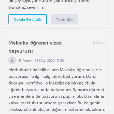
bir şey söylüyor. Kafam çok karıştı yardımcı
F
olursanız sevinirim.
a
s
Yorum Ekle
Cevabı Görüntüle
o
Ç
Meksika öğrenci vizesi
a
başvurusu
d
E. Yener, 02 May 2020, 17:50
Ç
Merhabalar öncelikle, ben Meksika öğrenci vizesi
e
başvurusu ile ilgili bilgi almak istiyorum. Daha
k
doğrusu portfolyo ile Meksika’da birkaç okula
C
eğitim başvurusunda bulundum. Sanırım öğrenci
u
vize işlemlerinde başvuru yaptığım okuldan alınan
m
kabul mektubu sunmam gerekiyor. Bu belgenin
h
eksiksiz olarak ulaştırıldığına nasıl emin olabilirim.
u