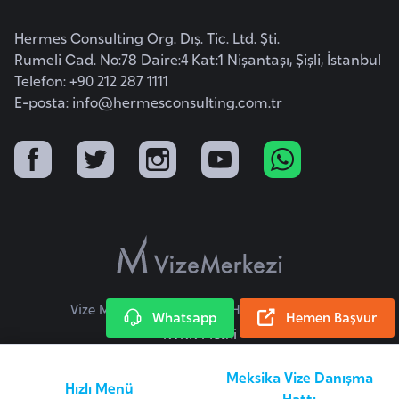
o
Hermes Consulting Org. Dış. Tic. Ltd. Şti.
Rumeli Cad. No:78 Daire:4 Kat:1 Nişantaşı, Şişli, İstanbul
B
Telefon: +90 212 287 1111
u
E-posta:
info@hermesconsulting.com.tr
l
g
a
r
i
s
t
a
n
Vize Merkezi © 2026 Tüm Hakları Saklıdır.
Whatsapp
Hemen Başvur
KVKK Metni
E
r
Meksika Vize Danışma
Hızlı Menü
m
Hattı