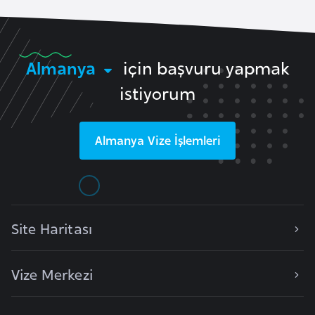
k
a
Almanya
için başvuru yapmak
D
e
istiyorum
m
o
Almanya
Vize İşlemleri
k
r
a
t
i
Site Haritası
k
K
o
Vize Merkezi
n
g