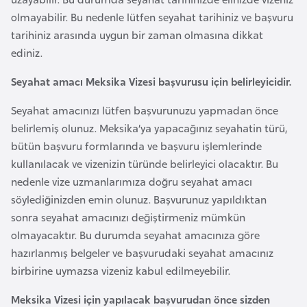
F
olmayabilir. Bu nedenle lütfen seyahat tarihiniz ve başvuru
a
tarihiniz arasında uygun bir zaman olmasına dikkat
s
ediniz.
o
Seyahat amacı Meksika Vizesi başvurusu için belirleyicidir.
Ç
Seyahat amacınızı lütfen başvurunuzu yapmadan önce
a
belirlemiş olunuz. Meksika’ya yapacağınız seyahatin türü,
d
bütün başvuru formlarında ve başvuru işlemlerinde
kullanılacak ve vizenizin türünde belirleyici olacaktır. Bu
Ç
nedenle vize uzmanlarımıza doğru seyahat amacı
e
söylediğinizden emin olunuz. Başvurunuz yapıldıktan
k
sonra seyahat amacınızı değiştirmeniz mümkün
C
olmayacaktır. Bu durumda seyahat amacınıza göre
u
hazırlanmış belgeler ve başvurudaki seyahat amacınız
m
birbirine uymazsa vizeniz kabul edilmeyebilir.
h
Meksika Vizesi için yapılacak başvurudan önce sizden
u