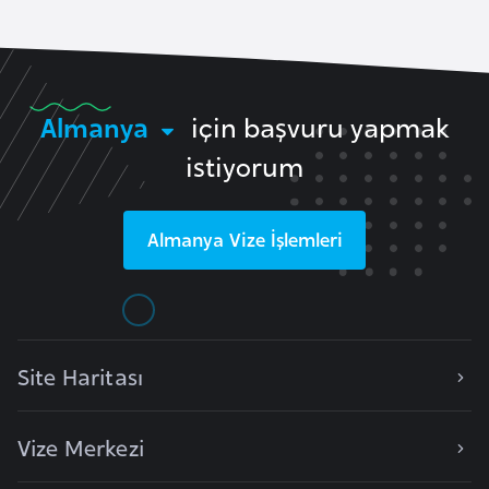
e
n
i
s
Almanya
için başvuru yapmak
t
istiyorum
a
n
Almanya
Vize İşlemleri
E
s
t
o
n
Site Haritası
y
a
Vize Merkezi