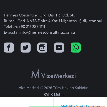
E
t
i
Hermes Consulting Org. Dış. Tic. Ltd. Şti.
y
Rumeli Cad. No:78 Daire:4 Kat:1 Nişantaşı, Şişli, İstanbul
o
Telefon: +90 212 287 1111
p
E-posta:
info@hermesconsulting.com.tr
y
a
F
i
l
d
i
Vize Merkezi © 2026 Tüm Hakları Saklıdır.
ş
KVKK Metni
i
S
Meksika Vize Danışma