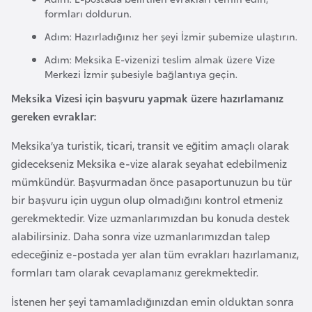
formları doldurun.
a
r
Adım: Hazırladığınız her şeyi İzmir şubemize ulaştırın.
u
Adım: Meksika E-vizenizi teslim almak üzere Vize
s
Merkezi İzmir şubesiyle bağlantıya geçin.
Meksika Vizesi için başvuru yapmak üzere hazırlamanız
B
gereken evraklar:
e
Meksika’ya turistik, ticari, transit ve eğitim amaçlı olarak
l
gidecekseniz Meksika e-vize alarak seyahat edebilmeniz
ç
mümkündür. Başvurmadan önce pasaportunuzun bu tür
i
bir başvuru için uygun olup olmadığını kontrol etmeniz
k
gerekmektedir. Vize uzmanlarımızdan bu konuda destek
a
alabilirsiniz. Daha sonra vize uzmanlarımızdan talep
edeceğiniz e-postada yer alan tüm evrakları hazırlamanız,
B
formları tam olarak cevaplamanız gerekmektedir.
e
n
İstenen her şeyi tamamladığınızdan emin olduktan sonra