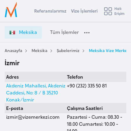
u
Hızlı
s
Referanslarımız
Vize İşlemleri
Başvuru yapmak istediğiniz ülkeyi seçin
Erişim
M
İ
Üye
t
Ülke Seçimi
e
Girişi
r
k
l
Meksika
Tüm İşlemler
a
s
l
e
i
y
k
Anasayfa
Meksika
Şubelerimiz
Meksika Vize Merkezi,
t
a
a
İzmir
V
i
i
A
Adres
Telefon
z
ş
v
e
Akdeniz Mahallesi, Akdeniz
+90 (232) 335 50 81
u
i
İ
Caddesi, No: 8 / B 35210
s
ş
Konak/İzmir
m
t
l
E-posta
Çalışma Saatleri
u
e
izmir@vizemerkezi.com
Pazartesi - Cuma: 08.30 -
r
m
18.00 Cumartesi: 10.00 -
y
l
14.00