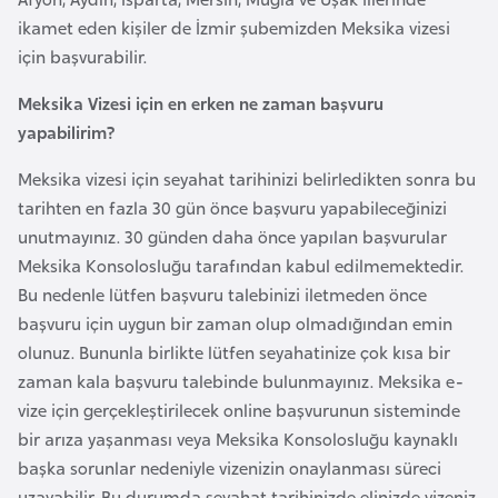
l
ikamet eden kişiler de İzmir şubemizden Meksika vizesi
g
için başvurabilir.
a
r
Meksika Vizesi için en erken ne zaman başvuru
i
yapabilirim?
s
Meksika vizesi için seyahat tarihinizi belirledikten sonra bu
t
tarihten en fazla 30 gün önce başvuru yapabileceğinizi
a
unutmayınız. 30 günden daha önce yapılan başvurular
n
Meksika Konsolosluğu tarafından kabul edilmemektedir.
Bu nedenle lütfen başvuru talebinizi iletmeden önce
B
başvuru için uygun bir zaman olup olmadığından emin
u
olunuz. Bununla birlikte lütfen seyahatinize çok kısa bir
r
zaman kala başvuru talebinde bulunmayınız. Meksika e-
k
vize için gerçekleştirilecek online başvurunun sisteminde
i
bir arıza yaşanması veya Meksika Konsolosluğu kaynaklı
n
başka sorunlar nedeniyle vizenizin onaylanması süreci
a
uzayabilir. Bu durumda seyahat tarihinizde elinizde vizeniz