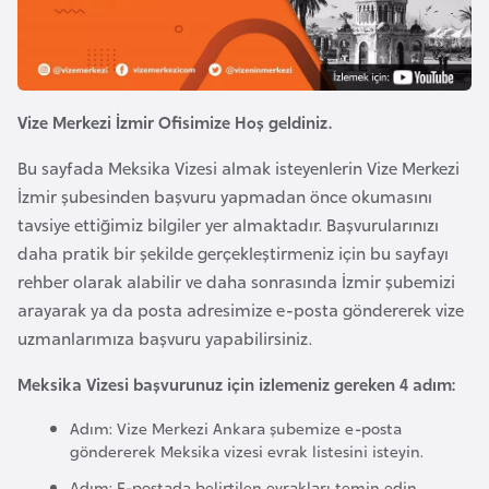
e
y
n
Vize Merkezi İzmir Ofisimize Hoş geldiniz.
B
a
Bu sayfada Meksika Vizesi almak isteyenlerin Vize Merkezi
n
İzmir şubesinden başvuru yapmadan önce okumasını
g
tavsiye ettiğimiz bilgiler yer almaktadır. Başvurularınızı
l
daha pratik bir şekilde gerçekleştirmeniz için bu sayfayı
a
rehber olarak alabilir ve daha sonrasında İzmir şubemizi
d
arayarak ya da posta adresimize e-posta göndererek vize
e
uzmanlarımıza başvuru yapabilirsiniz.
ş
Meksika Vizesi başvurunuz için izlemeniz gereken 4 adım:
Adım: Vize Merkezi Ankara şubemize e-posta
B
göndererek Meksika vizesi evrak listesini isteyin.
e
l
Adım: E-postada belirtilen evrakları temin edin,