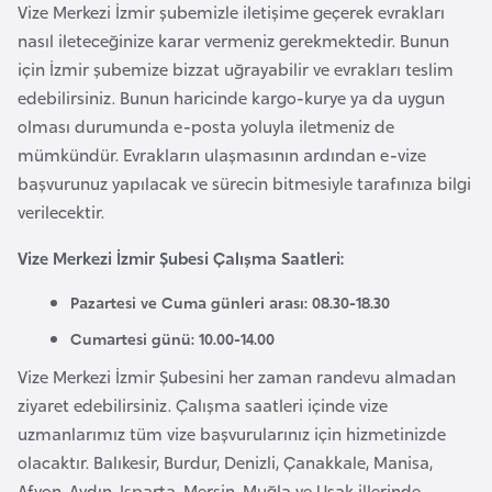
i
Vize Merkezi İzmir şubemizle iletişime geçerek evrakları
n
nasıl ileteceğinize karar vermeniz gerekmektedir. Bunun
için İzmir şubemize bizzat uğrayabilir ve evrakları teslim
edebilirsiniz. Bunun haricinde kargo-kurye ya da uygun
B
olması durumunda e-posta yoluyla iletmeniz de
o
mümkündür. Evrakların ulaşmasının ardından e-vize
s
başvurunuz yapılacak ve sürecin bitmesiyle tarafınıza bilgi
n
verilecektir.
a
H
Vize Merkezi İzmir Şubesi Çalışma Saatleri:
e
r
Pazartesi ve Cuma günleri arası: 08.30-18.30
s
Cumartesi günü: 10.00-14.00
e
Vize Merkezi İzmir Şubesini her zaman randevu almadan
k
ziyaret edebilirsiniz. Çalışma saatleri içinde vize
uzmanlarımız tüm vize başvurularınız için hizmetinizde
B
olacaktır. Balıkesir, Burdur, Denizli, Çanakkale, Manisa,
u
Afyon, Aydın, Isparta, Mersin, Muğla ve Uşak illerinde