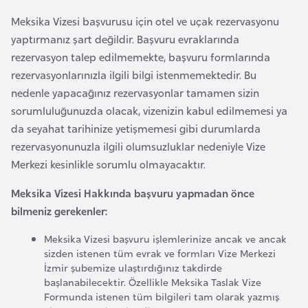
i
b
Meksika Vizesi başvurusu için otel ve uçak rezervasyonu
u
yaptırmanız şart değildir. Başvuru evraklarında
t
rezervasyon talep edilmemekte, başvuru formlarında
i
rezervasyonlarınızla ilgili bilgi istenmemektedir. Bu
nedenle yapacağınız rezervasyonlar tamamen sizin
sorumluluğunuzda olacak, vizenizin kabul edilmemesi ya
Ç
da seyahat tarihinize yetişmemesi gibi durumlarda
i
rezervasyonunuzla ilgili olumsuzluklar nedeniyle Vize
n
Merkezi kesinlikle sorumlu olmayacaktır.
D
Meksika Vizesi Hakkında başvuru yapmadan önce
a
bilmeniz gerekenler:
n
Meksika Vizesi başvuru işlemlerinize ancak ve ancak
i
sizden istenen tüm evrak ve formları Vize Merkezi
m
İzmir şubemize ulaştırdığınız takdirde
a
başlanabilecektir. Özellikle Meksika Taslak Vize
Formunda istenen tüm bilgileri tam olarak yazmış
r