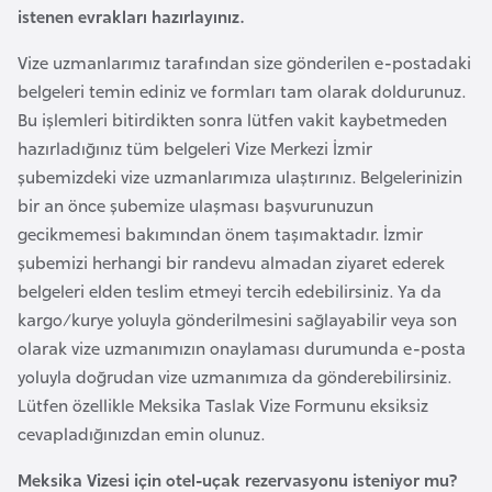
istenen evrakları hazırlayınız.
r
i
Vize uzmanlarımız tarafından size gönderilen e-postadaki
y
belgeleri temin ediniz ve formları tam olarak doldurunuz.
e
Bu işlemleri bitirdikten sonra lütfen vakit kaybetmeden
t
hazırladığınız tüm belgeleri Vize Merkezi İzmir
i
şubemizdeki vize uzmanlarımıza ulaştırınız. Belgelerinizin
bir an önce şubemize ulaşması başvurunuzun
C
gecikmemesi bakımından önem taşımaktadır. İzmir
e
şubemizi herhangi bir randevu almadan ziyaret ederek
z
belgeleri elden teslim etmeyi tercih edebilirsiniz. Ya da
a
kargo/kurye yoluyla gönderilmesini sağlayabilir veya son
y
olarak vize uzmanımızın onaylaması durumunda e-posta
i
yoluyla doğrudan vize uzmanımıza da gönderebilirsiniz.
r
Lütfen özellikle Meksika Taslak Vize Formunu eksiksiz
cevapladığınızdan emin olunuz.
C
Meksika Vizesi için otel-uçak rezervasyonu isteniyor mu?