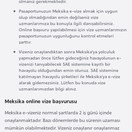
olmanız gerekmektedir.
k
Pasaportunuzun Meksika e-vize almak için uygun
a
olup olmadığından emin değilseniz vize
uzmanlarımıza bu konuyla ilgili danışabilirsiniz.
D
Online başvuru yapılabilmesi için vize uzmanlarımızın
pasaportunuzun uygunluğunu kontrol etmeleri
e
şarttır.
m
o
Vizeniz onaylandıktan sonra Meksika’ya yolculuk
yapmadan önce lütfen gideceğiniz havayolunun e-
k
vizenizi tanıyabilecek SAE sistemine kayıtlı bir
r
havayolu olduğundan emin olunuz. SAE sistemine
a
katılmayan havayolu şirketleri ile Meksika’ya e-vize
t
alarak gidemezsiniz. Lütfen bu konuda vize
uzmanlarımızdan bilgi alınız.
i
k
Meksika online vize başvurusu
K
Meksika e-vizeniz normal şartlarda 2 iş günü içinde
o
onaylanmaktadır. Bazı dönemlerde bu sürenin uzaması
n
mümkün olabilmektedir. Vizeniz onaylanır onaylanmaz
g