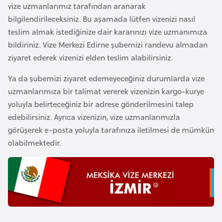
vize uzmanlarımız tarafından aranarak
o
bilgilendirileceksiniz. Bu aşamada lütfen vizenizi nasıl
teslim almak istediğinize dair kararınızı vize uzmanımıza
B
bildiriniz. Vize Merkezi Edirne şubemizi randevu almadan
u
ziyaret ederek vizenizi elden teslim alabilirsiniz.
l
g
Ya da şubemizi ziyaret edemeyeceğiniz durumlarda vize
a
uzmanlarımıza bir talimat vererek vizenizin kargo-kurye
r
yoluyla belirteceğiniz bir adrese gönderilmesini talep
i
edebilirsiniz. Ayrıca vizenizin, vize uzmanlarımızla
s
görüşerek e-posta yoluyla tarafınıza iletilmesi de mümkün
t
olabilmektedir.
a
n
E
r
m