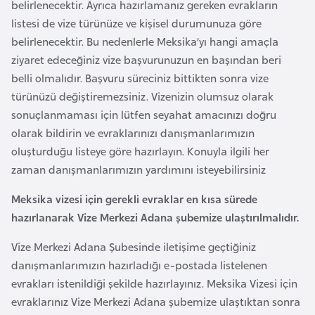
i
belirlenecektir. Ayrıca hazırlamanız gereken evrakların
b
listesi de vize türünüze ve kişisel durumunuza göre
u
belirlenecektir. Bu nedenlerle Meksika’yı hangi amaçla
t
ziyaret edeceğiniz vize başvurunuzun en başından beri
i
belli olmalıdır. Başvuru süreciniz bittikten sonra vize
türünüzü değiştiremezsiniz. Vizenizin olumsuz olarak
sonuçlanmaması için lütfen seyahat amacınızı doğru
Ç
olarak bildirin ve evraklarınızı danışmanlarımızın
i
oluşturduğu listeye göre hazırlayın. Konuyla ilgili her
n
zaman danışmanlarımızın yardımını isteyebilirsiniz
D
Meksika vizesi için gerekli evraklar en kısa sürede
a
hazırlanarak Vize Merkezi Adana şubemize ulaştırılmalıdır.
n
Vize Merkezi Adana Şubesinde iletişime geçtiğiniz
i
danışmanlarımızın hazırladığı e-postada listelenen
m
evrakları istenildiği şekilde hazırlayınız. Meksika Vizesi için
a
evraklarınız Vize Merkezi Adana şubemize ulaştıktan sonra
r