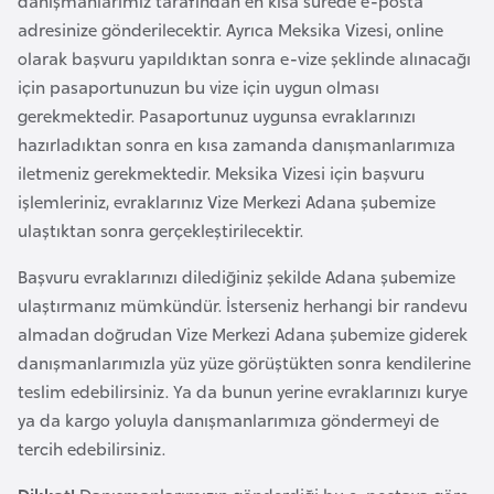
danışmanlarımız tarafından en kısa sürede e-posta
i
adresinize gönderilecektir. Ayrıca Meksika Vizesi, online
n
olarak başvuru yapıldıktan sonra e-vize şeklinde alınacağı
için pasaportunuzun bu vize için uygun olması
B
gerekmektedir. Pasaportunuz uygunsa evraklarınızı
o
hazırladıktan sonra en kısa zamanda danışmanlarımıza
s
iletmeniz gerekmektedir. Meksika Vizesi için başvuru
n
işlemleriniz, evraklarınız Vize Merkezi Adana şubemize
a
ulaştıktan sonra gerçekleştirilecektir.
H
e
Başvuru evraklarınızı dilediğiniz şekilde Adana şubemize
r
ulaştırmanız mümkündür. İsterseniz herhangi bir randevu
s
almadan doğrudan Vize Merkezi Adana şubemize giderek
e
danışmanlarımızla yüz yüze görüştükten sonra kendilerine
k
teslim edebilirsiniz. Ya da bunun yerine evraklarınızı kurye
ya da kargo yoluyla danışmanlarımıza göndermeyi de
tercih edebilirsiniz.
B
u