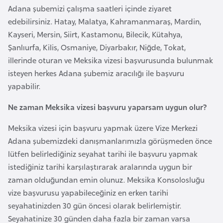
F
Adana şubemizi çalışma saatleri içinde ziyaret
a
edebilirsiniz. Hatay, Malatya, Kahramanmaraş, Mardin,
s
Kayseri, Mersin, Siirt, Kastamonu, Bilecik, Kütahya,
o
Şanlıurfa, Kilis, Osmaniye, Diyarbakır, Niğde, Tokat,
illerinde oturan ve Meksika vizesi başvurusunda bulunmak
isteyen herkes Adana şubemiz aracılığı ile başvuru
Ç
yapabilir.
a
d
Ne zaman Meksika vizesi başvuru yaparsam uygun olur?
Meksika vizesi için başvuru yapmak üzere Vize Merkezi
Ç
Adana şubemizdeki danışmanlarımızla görüşmeden önce
e
lütfen belirlediğiniz seyahat tarihi ile başvuru yapmak
k
istediğiniz tarihi karşılaştırarak aralarında uygun bir
C
zaman olduğundan emin olunuz. Meksika Konsolosluğu
u
vize başvurusu yapabileceğiniz en erken tarihi
m
seyahatinizden 30 gün öncesi olarak belirlemiştir.
h
Seyahatinize 30 günden daha fazla bir zaman varsa
u