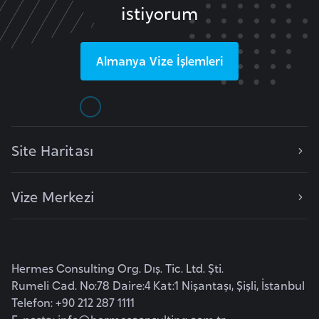
a
istiyorum
h
i
l
Almanya
Vize İşlemleri
i
F
i
Site Haritası
n
l
a
Vize Merkezi
n
d
i
y
Hermes Consulting Org. Dış. Tic. Ltd. Şti.
Rumeli Cad. No:78 Daire:4 Kat:1 Nişantaşı, Şişli, İstanbul
a
Telefon: +90 212 287 1111