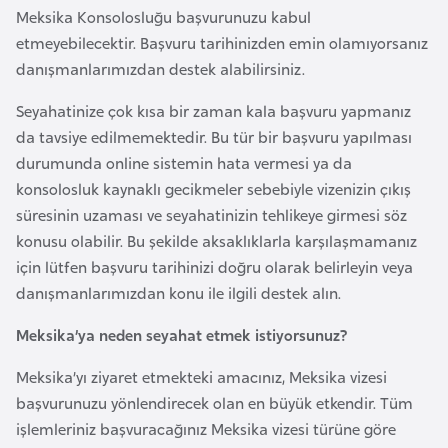
Meksika Konsolosluğu başvurunuzu kabul
r
etmeyebilecektir. Başvuru tarihinizden emin olamıyorsanız
i
danışmanlarımızdan destek alabilirsiniz.
y
e
Seyahatinize çok kısa bir zaman kala başvuru yapmanız
t
da tavsiye edilmemektedir. Bu tür bir başvuru yapılması
i
durumunda online sistemin hata vermesi ya da
konsolosluk kaynaklı gecikmeler sebebiyle vizenizin çıkış
C
süresinin uzaması ve seyahatinizin tehlikeye girmesi söz
e
konusu olabilir. Bu şekilde aksaklıklarla karşılaşmamanız
z
için lütfen başvuru tarihinizi doğru olarak belirleyin veya
a
danışmanlarımızdan konu ile ilgili destek alın.
y
Meksika’ya neden seyahat etmek istiyorsunuz?
i
r
Meksika’yı ziyaret etmekteki amacınız, Meksika vizesi
başvurunuzu yönlendirecek olan en büyük etkendir. Tüm
C
işlemleriniz başvuracağınız Meksika vizesi türüne göre