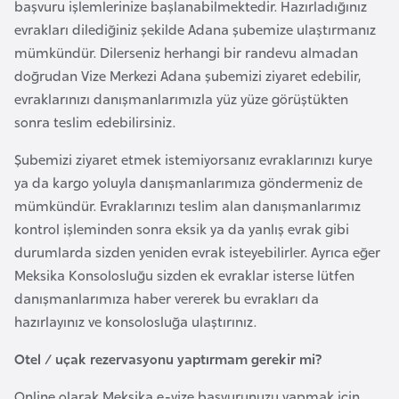
başvuru işlemlerinize başlanabilmektedir. Hazırladığınız
k
evrakları dilediğiniz şekilde Adana şubemize ulaştırmanız
a
mümkündür. Dilerseniz herhangi bir randevu almadan
doğrudan Vize Merkezi Adana şubemizi ziyaret edebilir,
D
evraklarınızı danışmanlarımızla yüz yüze görüştükten
e
sonra teslim edebilirsiniz.
m
o
Şubemizi ziyaret etmek istemiyorsanız evraklarınızı kurye
k
ya da kargo yoluyla danışmanlarımıza göndermeniz de
r
mümkündür. Evraklarınızı teslim alan danışmanlarımız
a
kontrol işleminden sonra eksik ya da yanlış evrak gibi
t
durumlarda sizden yeniden evrak isteyebilirler. Ayrıca eğer
i
Meksika Konsolosluğu sizden ek evraklar isterse lütfen
k
danışmanlarımıza haber vererek bu evrakları da
K
hazırlayınız ve konsolosluğa ulaştırınız.
o
Otel / uçak rezervasyonu yaptırmam gerekir mi?
n
g
Online olarak Meksika e-vize başvurunuzu yapmak için