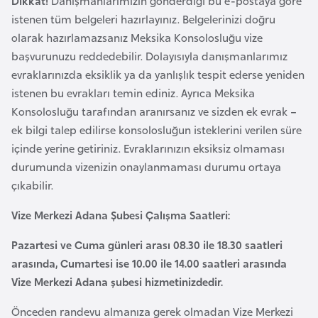
Dikkat!
Danışmanlarımızın gönderdiği bu e-postaya göre
l
istenen tüm belgeleri hazırlayınız. Belgelerinizi doğru
g
olarak hazırlamazsanız Meksika Konsolosluğu vize
a
başvurunuzu reddedebilir. Dolayısıyla danışmanlarımız
r
evraklarınızda eksiklik ya da yanlışlık tespit ederse yeniden
i
istenen bu evrakları temin ediniz. Ayrıca Meksika
s
Konsolosluğu tarafından aranırsanız ve sizden ek evrak –
t
ek bilgi talep edilirse konsolosluğun isteklerini verilen süre
a
içinde yerine getiriniz. Evraklarınızın eksiksiz olmaması
n
durumunda vizenizin onaylanmaması durumu ortaya
çıkabilir.
B
Vize Merkezi Adana Şubesi Çalışma Saatleri:
u
r
Pazartesi ve Cuma günleri arası 08.30 ile 18.30 saatleri
k
arasında, Cumartesi ise 10.00 ile 14.00 saatleri arasında
i
Vize Merkezi Adana şubesi hizmetinizdedir.
n
a
Önceden randevu almanıza gerek olmadan Vize Merkezi