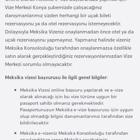
o
Vize Merkezi Konya şubemizde çalışacağınız
danışmanlarımız sizden herhangi bir uçak bileti
B
rezervasyonu ya da otel rezervasyonu istemeyecektir.
u
Dolayısıyla Meksika Vizeniz onaylanmadan önce otel ya da
l
uçak rezervasyonu yapmayınız. Yapmanız halinde vizeniz
g
Meksika Konsolosluğu tarafından onaylanmazsa özellikle
a
satın alarak gerçekleştirdiğiniz rezervasyonlarınızdan Vize
r
Merkezi sorumlu olmayacaktır.
i
Meksika vizesi başvurusu ile ilgili genel bilgiler:
s
t
Meksika Vizesi online başvuru yapılarak ve e-vize
a
olarak alınacağı için bu vize türüne uygun bir
pasaport sahibi olmanız gerekmektedir.
n
Pasaportunuzun Meksika e-vize başvurusu için uygun
olup olmadığı bilgisi danışmanlarımız tarafından size
E
bildirilecektir.
r
Meksika e-vizeniz Meksika Konsolosluğu tarafından
m
onaylandıktan sonra Meksika seyahatinizi