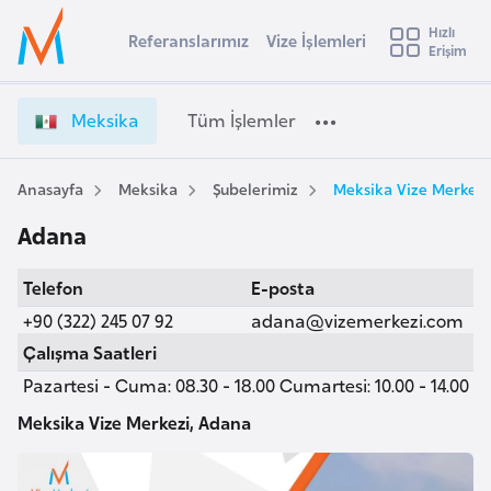
u
Hızlı
s
Referanslarımız
Vize İşlemleri
Başvuru yapmak istediğiniz ülkeyi seçin
Erişim
M
İ
Üye
t
Ülke Seçimi
e
Girişi
r
k
l
Meksika
Tüm İşlemler
a
s
l
e
i
y
k
Anasayfa
Meksika
Şubelerimiz
Meksika Vize Merkezi
t
a
a
Adana
V
i
i
A
Telefon
E-posta
z
ş
v
e
+90 (322) 245 07 92
adana@vizemerkezi.com
u
i
İ
Çalışma Saatleri
s
ş
Pazartesi - Cuma: 08.30 - 18.00 Cumartesi: 10.00 - 14.00
m
t
l
u
e
Meksika Vize Merkezi, Adana
r
m
y
l