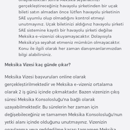
gerçekleştireceğiniz havayolu şirketinden bir uçak
e
bileti satın almadan önce lütfen havayolu şirketinin
n
SAE uyumlu olup olmadığını kontrol etmeyi
i
unutmayınız. Uçak biletinizi aldığınız havayolu şirketi
s
SAE sistemine kayıtlı bir havayolu şirketi değilse
Meksika e-vizenizi okuyamayacaktır. Dolayısıyla
t
Meksika’ya seyahat etmeniz mümkün olmayacaktır.
a
Konu ile ilgili olarak her zaman danışmanlarımızdan
n
bilgi alabilirsiniz.
Meksika Vizesi kaç günde çıkar?
E
s
Meksika Vizesi başvuruları online olarak
t
gerçekleştirilmektedir ve Meksika e-vizeniz ortalama
o
olarak 2 iş günü içinde çıkmaktadır. Bazen vizenizin çıkış
n
süresi Meksika Konsolosluğu’na bağlı olarak
y
uzayabilmektedir. Bu sürelerin her zaman için
a
değişebileceğiniz ve tamamen Meksika Konsolosluğu’nun
yetki alanı içinde olduğunu unutmayınız. Vizenizin
onaylanma veya reddedilme kararı tamamen Meksika