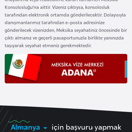
E
Konsolosluğu’na aittir. Vizeniz çıktıysa, konsolosluk
t
tarafından elektronik ortamda gönderilecektir. Dolayısıyla
i
danışmanlarımız tarafından e-posta adresinize
y
gönderilecek vizenizden, Meksika seyahatiniz öncesinde bir
o
çıktı almanız ve geçerli pasaportunuzla birlikte yanınızda
p
taşıyarak seyahat etmeniz gerekmektedir.
y
a
F
i
l
d
i
ş
i
Almanya
için başvuru yapmak
S