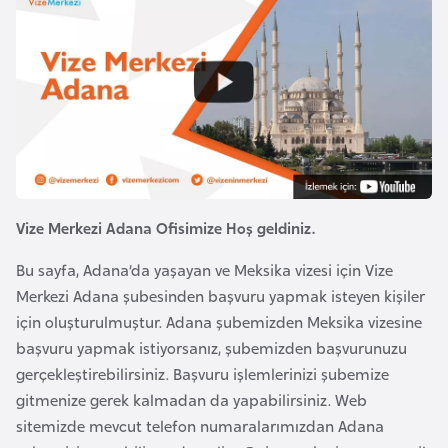
a
e
r
i
A
z
e
r
b
a
y
Vize Merkezi Adana Ofisimize Hoş geldiniz.
c
Bu sayfa, Adana’da yaşayan ve Meksika vizesi için Vize
a
Merkezi Adana şubesinden başvuru yapmak isteyen kişiler
n
için oluşturulmuştur. Adana şubemizden Meksika vizesine
başvuru yapmak istiyorsanız, şubemizden başvurunuzu
B
gerçekleştirebilirsiniz. Başvuru işlemlerinizi şubemize
a
gitmenize gerek kalmadan da yapabilirsiniz. Web
h
sitemizde mevcut telefon numaralarımızdan Adana
r