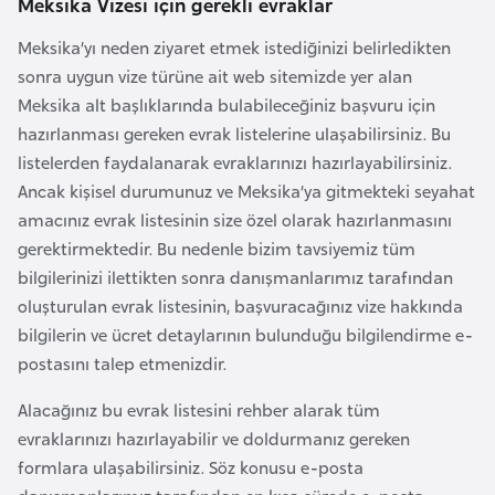
Meksika Vizesi için gerekli evraklar
a
Meksika’yı neden ziyaret etmek istediğinizi belirledikten
r
sonra uygun vize türüne ait web sitemizde yer alan
u
Meksika alt başlıklarında bulabileceğiniz başvuru için
s
hazırlanması gereken evrak listelerine ulaşabilirsiniz. Bu
listelerden faydalanarak evraklarınızı hazırlayabilirsiniz.
B
Ancak kişisel durumunuz ve Meksika’ya gitmekteki seyahat
e
amacınız evrak listesinin size özel olarak hazırlanmasını
l
gerektirmektedir. Bu nedenle bizim tavsiyemiz tüm
ç
bilgilerinizi ilettikten sonra danışmanlarımız tarafından
i
oluşturulan evrak listesinin, başvuracağınız vize hakkında
k
bilgilerin ve ücret detaylarının bulunduğu bilgilendirme e-
a
postasını talep etmenizdir.
Alacağınız bu evrak listesini rehber alarak tüm
B
evraklarınızı hazırlayabilir ve doldurmanız gereken
e
formlara ulaşabilirsiniz. Söz konusu e-posta
n