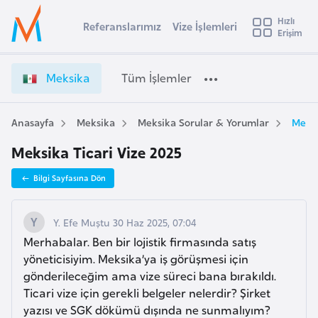
u
Hızlı
s
Referanslarımız
Vize İşlemleri
Başvuru yapmak istediğiniz ülkeyi seçin
Erişim
M
İ
Üye
t
Ülke Seçimi
e
Girişi
r
k
l
Meksika
Tüm İşlemler
a
s
l
e
i
y
k
Anasayfa
Meksika
Meksika Sorular & Yorumlar
Meksi
t
a
a
Meksika Ticari Vize 2025
V
i
i
A
Bilgi Sayfasına Dön
z
ş
v
e
u
i
İ
Y. Efe Muştu 30 Haz 2025, 07:04
s
ş
Merhabalar. Ben bir lojistik firmasında satış
m
t
l
yöneticisiyim. Meksika’ya iş görüşmesi için
u
e
gönderileceğim ama vize süreci bana bırakıldı.
r
m
Ticari vize için gerekli belgeler nelerdir? Şirket
y
l
yazısı ve SGK dökümü dışında ne sunmalıyım?