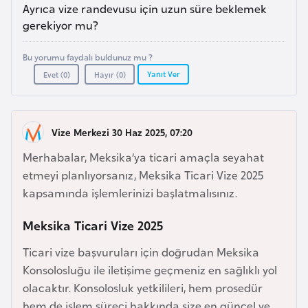
a
e
Ayrıca vize randevusu için uzun süre beklemek
r
gerekiyor mu?
i
A
Bu yorumu faydalı buldunuz mu ?
z
Yanıt Ver
Evet (
0
)
Hayır (
0
)
e
r
b
Vize Merkezi 30 Haz 2025, 07:20
a
y
Merhabalar, Meksika’ya ticari amaçla seyahat
c
etmeyi planlıyorsanız, Meksika Ticari Vize 2025
a
kapsamında işlemlerinizi başlatmalısınız.
n
Meksika Ticari Vize 2025
B
Ticari vize başvuruları için doğrudan Meksika
a
Konsolosluğu ile iletişime geçmeniz en sağlıklı yol
h
olacaktır. Konsolosluk yetkilileri, hem prosedür
r
hem de işlem süreci hakkında size en güncel ve