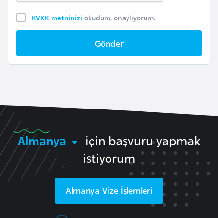
i
n
KVKK metninizi
okudum, onaylıyorum.
Gönder
B
o
s
n
a
H
e
r
Almanya
için başvuru yapmak
s
istiyorum
e
k
Almanya
Vize İşlemleri
B
u