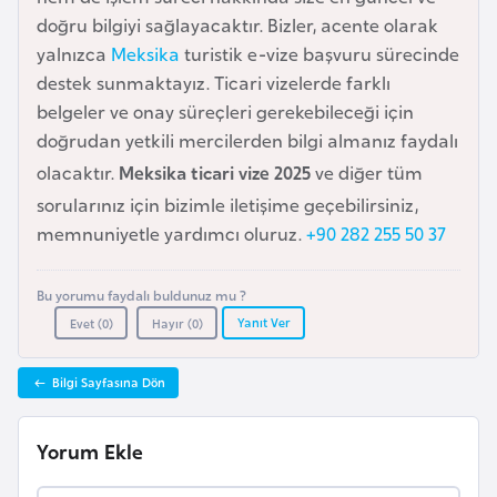
e
doğru bilgiyi sağlayacaktır. Bizler, acente olarak
y
yalnızca
Meksika
turistik e-vize başvuru sürecinde
n
destek sunmaktayız. Ticari vizelerde farklı
belgeler ve onay süreçleri gerekebileceği için
doğrudan yetkili mercilerden bilgi almanız faydalı
B
a
olacaktır.
Meksika ticari vize 2025
ve diğer tüm
n
sorularınız için bizimle iletişime geçebilirsiniz,
g
memnuniyetle yardımcı oluruz.
+90 282 255 50 37
l
a
Bu yorumu faydalı buldunuz mu ?
d
Yanıt Ver
Evet (
0
)
Hayır (
0
)
e
ş
Bilgi Sayfasına Dön
B
Yorum Ekle
e
l