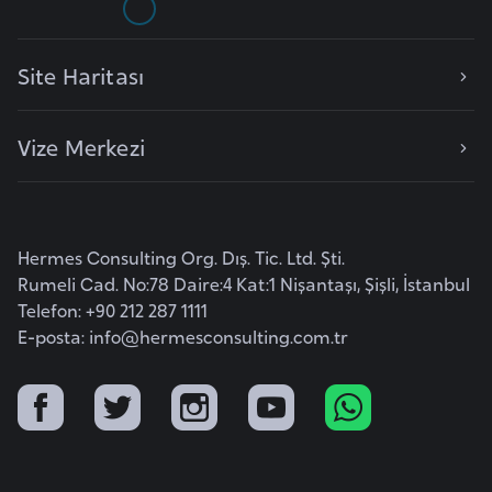
l
g
Site Haritası
a
r
i
Vize Merkezi
s
t
a
n
Hermes Consulting Org. Dış. Tic. Ltd. Şti.
Rumeli Cad. No:78 Daire:4 Kat:1 Nişantaşı, Şişli, İstanbul
B
Telefon: +90 212 287 1111
E-posta:
info@hermesconsulting.com.tr
u
r
k
i
n
a