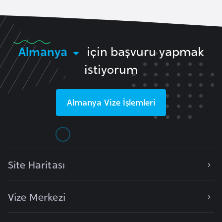
r
i
y
Almanya
için başvuru yapmak
e
t
istiyorum
i
Almanya
Vize İşlemleri
C
e
z
a
y
Site Haritası
i
r
Vize Merkezi
C