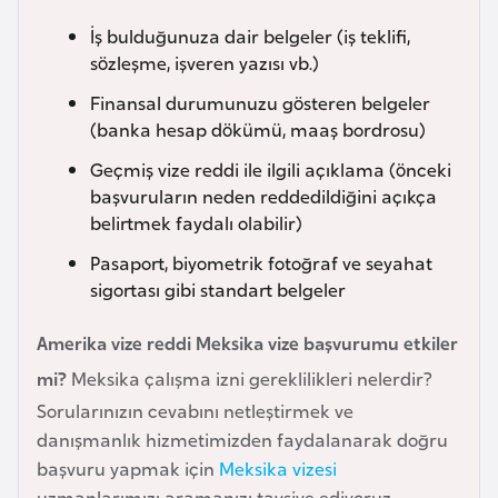
i
n
İş bulduğunuza dair belgeler (iş teklifi,
sözleşme, işveren yazısı vb.)
B
Finansal durumunuzu gösteren belgeler
(banka hesap dökümü, maaş bordrosu)
o
s
Geçmiş vize reddi ile ilgili açıklama (önceki
n
başvuruların neden reddedildiğini açıkça
a
belirtmek faydalı olabilir)
H
Pasaport, biyometrik fotoğraf ve seyahat
e
sigortası gibi standart belgeler
r
s
Amerika vize reddi Meksika vize başvurumu etkiler
e
mi?
Meksika çalışma izni gereklilikleri nelerdir?
k
Sorularınızın cevabını netleştirmek ve
danışmanlık hizmetimizden faydalanarak doğru
B
başvuru yapmak için
Meksika vizesi
u
uzmanlarımızı aramanızı tavsiye ediyoruz.