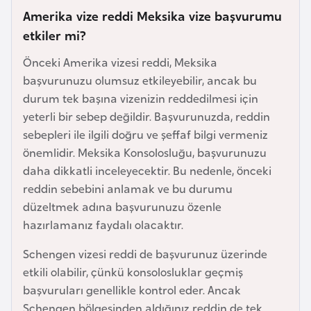
e
Amerika vize reddi Meksika vize başvurumu
y
etkiler mi?
n
Önceki Amerika vizesi reddi, Meksika
başvurunuzu olumsuz etkileyebilir, ancak bu
B
durum tek başına vizenizin reddedilmesi için
a
yeterli bir sebep değildir. Başvurunuzda, reddin
n
sebepleri ile ilgili doğru ve şeffaf bilgi vermeniz
g
önemlidir. Meksika Konsolosluğu, başvurunuzu
l
daha dikkatli inceleyecektir. Bu nedenle, önceki
a
reddin sebebini anlamak ve bu durumu
d
düzeltmek adına başvurunuzu özenle
e
hazırlamanız faydalı olacaktır.
ş
Schengen vizesi reddi de başvurunuz üzerinde
etkili olabilir, çünkü konsolosluklar geçmiş
B
başvuruları genellikle kontrol eder. Ancak
e
Schengen bölgesinden aldığınız reddin de tek
l