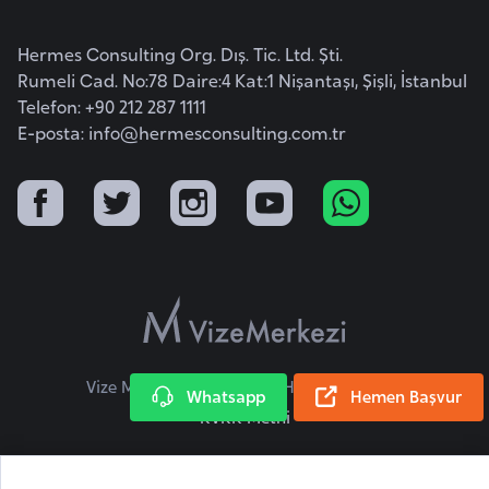
i
b
Hermes Consulting Org. Dış. Tic. Ltd. Şti.
u
Rumeli Cad. No:78 Daire:4 Kat:1 Nişantaşı, Şişli, İstanbul
t
Telefon: +90 212 287 1111
i
E-posta:
info@hermesconsulting.com.tr
Ç
i
n
D
a
n
Vize Merkezi © 2026 Tüm Hakları Saklıdır.
i
Whatsapp
Hemen Başvur
KVKK Metni
m
a
r