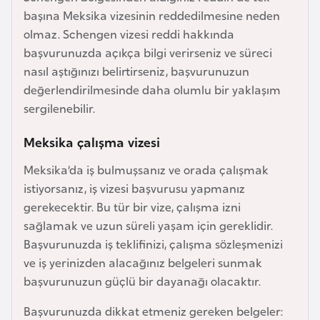
başına Meksika vizesinin reddedilmesine neden
a
olmaz. Schengen vizesi reddi hakkında
r
başvurunuzda açıkça bilgi verirseniz ve süreci
u
nasıl aştığınızı belirtirseniz, başvurunuzun
s
değerlendirilmesinde daha olumlu bir yaklaşım
sergilenebilir.
B
e
Meksika çalışma vizesi
l
Meksika’da iş bulmuşsanız ve orada çalışmak
ç
istiyorsanız, iş vizesi başvurusu yapmanız
i
gerekecektir. Bu tür bir vize, çalışma izni
k
sağlamak ve uzun süreli yaşam için gereklidir.
a
Başvurunuzda iş teklifinizi, çalışma sözleşmenizi
ve iş yerinizden alacağınız belgeleri sunmak
B
başvurunuzun güçlü bir dayanağı olacaktır.
e
n
Başvurunuzda dikkat etmeniz gereken belgeler: