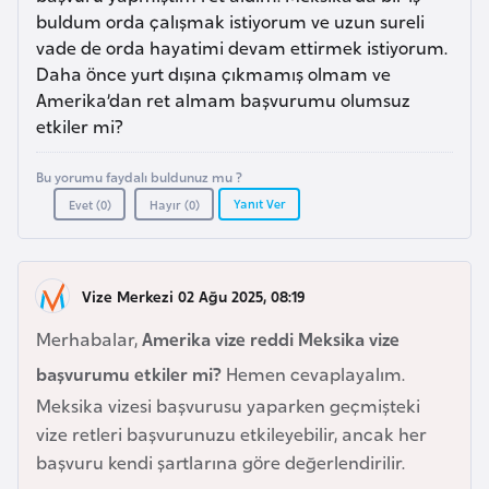
a
e
buldum orda çalışmak istiyorum ve uzun sureli
r
vade de orda hayatimi devam ettirmek istiyorum.
i
A
Daha önce yurt dışına çıkmamış olmam ve
Amerika’dan ret almam başvurumu olumsuz
z
etkiler mi?
e
r
Bu yorumu faydalı buldunuz mu ?
b
Yanıt Ver
Evet (
0
)
Hayır (
0
)
a
y
c
Vize Merkezi 02 Ağu 2025, 08:19
a
n
Merhabalar,
Amerika vize reddi Meksika vize
başvurumu etkiler mi?
Hemen cevaplayalım.
B
Meksika vizesi başvurusu yaparken geçmişteki
a
vize retleri başvurunuzu etkileyebilir, ancak her
h
başvuru kendi şartlarına göre değerlendirilir.
r