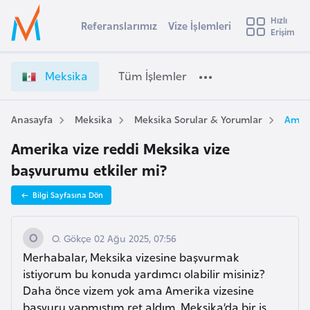
u
Hızlı
s
Referanslarımız
Vize İşlemleri
Başvuru yapmak istediğiniz ülkeyi seçin
Erişim
M
İ
Üye
t
Ülke Seçimi
e
Girişi
r
k
l
Meksika
Tüm İşlemler
a
s
l
e
i
y
k
Anasayfa
Meksika
Meksika Sorular & Yorumlar
Ameri
t
a
a
Amerika vize reddi Meksika vize
V
i
i
başvurumu etkiler mi?
A
z
ş
v
Bilgi Sayfasına Dön
e
u
i
İ
s
ş
O. Gökçe 02 Ağu 2025, 07:56
m
t
l
Merhabalar, Meksika vizesine başvurmak
u
e
istiyorum bu konuda yardımcı olabilir misiniz?
r
m
Daha önce vizem yok ama Amerika vizesine
y
l
başvuru yapmıştım ret aldım. Meksika’da bir iş