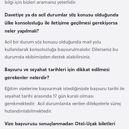
bilgi için bizleri aramanız yeterlidir.
e
y
Davetiye ya da acil durumlar söz konusu olduğunda
n
ülke konsolosluğu ile iletişime geçilmesi gerekiyorsa
neler yapılmalı?
B
Acil bir durum söz konusu olduğunda mail yolu
a
kullanılarak konsolosluğa başvurulmalıdır. Dilerseniz bu
n
durumda ekibimizden destek alabilirsiniz.
g
l
Başvuru ve seyahat tarihleri için dikkat edilmesi
a
gerekenler nelerdir?
d
Eğitim vizelerine başvurmak istediğinizde başvuru tarihi ile
e
seyahat tarihi arasında 17 gün kuralı olması
ş
gerekmektedir. Acil durumlarda verilen dilekçelerle süreç
hızlandırılabilmektedir.
B
e
Vize başvurusu sonuçlanmadan Otel-Uçak biletleri
l