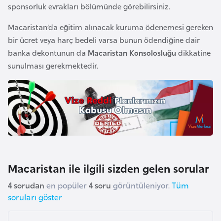
sponsorluk evrakları bölümünde görebilirsiniz.
o
Macaristan’da eğitim alınacak kuruma ödenemesi gereken
B
bir ücret veya harç bedeli varsa bunun ödendiğine dair
u
banka dekontunun da
Macaristan Konsolosluğu
dikkatine
l
sunulması gerekmektedir.
g
a
r
i
s
t
a
n
Macaristan ile ilgili sizden gelen sorular
4 sorudan
en popüler
4 soru
görüntüleniyor.
Tüm
E
soruları göster
r
m