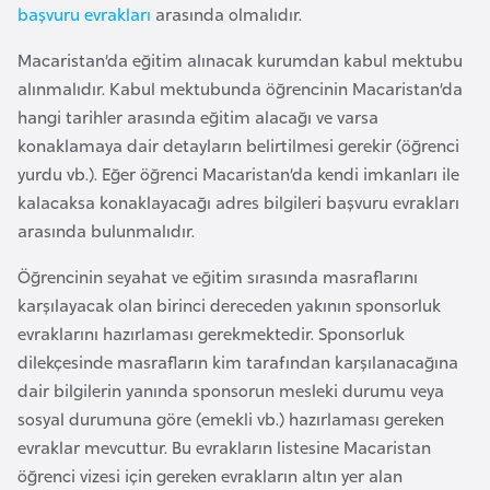
k
başvuru evrakları
arasında olmalıdır.
a
Macaristan’da eğitim alınacak kurumdan kabul mektubu
alınmalıdır. Kabul mektubunda öğrencinin Macaristan’da
D
hangi tarihler arasında eğitim alacağı ve varsa
e
konaklamaya dair detayların belirtilmesi gerekir (öğrenci
m
yurdu vb.). Eğer öğrenci Macaristan’da kendi imkanları ile
o
kalacaksa konaklayacağı adres bilgileri başvuru evrakları
k
arasında bulunmalıdır.
r
Öğrencinin seyahat ve eğitim sırasında masraflarını
a
karşılayacak olan birinci dereceden yakının sponsorluk
t
evraklarını hazırlaması gerekmektedir. Sponsorluk
i
dilekçesinde masrafların kim tarafından karşılanacağına
k
dair bilgilerin yanında sponsorun mesleki durumu veya
K
sosyal durumuna göre (emekli vb.) hazırlaması gereken
o
evraklar mevcuttur. Bu evrakların listesine Macaristan
n
öğrenci vizesi
için gereken evrakların altın yer alan
g