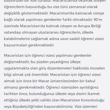
başvurulan bir vize türüdür. Macaristan’da okumak isteyen
i
öğrencilerin başvurduğu bu vize türü zamansal olarak
n
değişiklik göstermektedir. Macaristan’da kalınacak süreye
bağlı olarak yapılması gerekenler farklı olmaktadır. 90'ın
B
üzerinde Macaristan'da kalmak isteyen ve Avrupa Birliği
o
vatandaşı olmayan uluslararası öğrencilerin, ülkede
s
kalabilmelerini sağlamak adına uzun vadeli öğrenci vizesi
n
başvurmaları gerekmektedir.
a
H
Macaristan için öğrenci vizesi yapılması gerekenler
e
değişmektedir, bu yüzden yaşadığınız ülkeye
r
uygulanmakta olan giriş düzenlemeleri hakkında önceden
s
bilgi almak çok önemlidir. Macaristan için öğrenci vizesi
e
almak için önce bir Macar üniversitesinden bir kabul
k
almanız gerekmektedir. Öğrenci vizenizden ayrıldığınız
tarihten önce, bulunduğunuz ülkede veya daimi ikamet
ettiğiniz ülkede yetki sahibi olan Macaristan Konsolosluğu
B
veya Büyükelçiliği’nden başvurabilirsiniz. Vize işlemleri
u