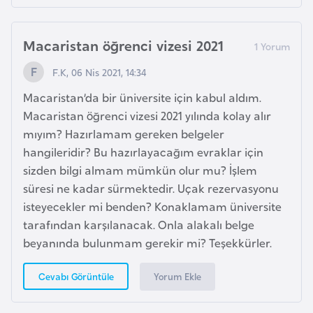
a
h
i
Macaristan öğrenci vizesi 2021
l
F.K, 06 Nis 2021, 14:34
i
Macaristan’da bir üniversite için kabul aldım.
Macaristan öğrenci vizesi 2021 yılında kolay alır
F
mıyım? Hazırlamam gereken belgeler
i
hangileridir? Bu hazırlayacağım evraklar için
n
sizden bilgi almam mümkün olur mu? İşlem
l
süresi ne kadar sürmektedir. Uçak rezervasyonu
a
isteyecekler mi benden? Konaklamam üniversite
n
tarafından karşılanacak. Onla alakalı belge
d
beyanında bulunmam gerekir mi? Teşekkürler.
i
y
Yorum Ekle
Cevabı Görüntüle
a