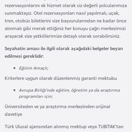
rezervasyonlarını ek hizmet olarak siz değerli yolcularımıza
r
sunmaktayız. Otel rezervasyonları nasıl yapılmalı, uçak,
i
tren, otobüs biletlerini vize başvurularından ne kadar önce
y
alınmalı gibi merak ettiğiniz her konuyu çağrı merkezimizi
e
arayarak vize yetkililerimize detaylı olarak sorabilirsiniz.
t
i
Seyahatin amacı ile ilgili olarak aşağıdaki belgeler beyan
edilmesi gereklidir:
C
Eğitim Amaçlı;
e
z
Kriterlere uygun olarak düzenlenmiş garanti mektubu
a
Avrupa Birliği’nde eğitim, öğretim ya da araştırma
y
programları için;
i
Üniversiteden ve ya araştırma merkezinden orijinal
r
davetiye
C
Türk Ulusal ajansından alınmış mektup veya TUBİTAK’tan