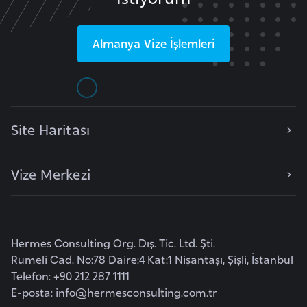
s
a
u
Almanya
Vize İşlemleri
G
i
n
Site Haritası
e
Vize Merkezi
G
r
e
n
Hermes Consulting Org. Dış. Tic. Ltd. Şti.
a
Rumeli Cad. No:78 Daire:4 Kat:1 Nişantaşı, Şişli, İstanbul
d
Telefon: +90 212 287 1111
a
E-posta:
info@hermesconsulting.com.tr