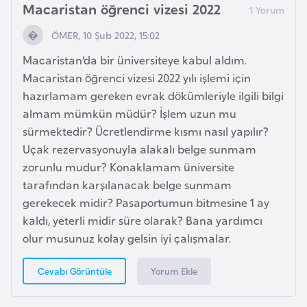
Macaristan öğrenci vizesi 2022
e
n
ÖMER, 10 Şub 2022, 15:02
i
Macaristan’da bir üniversiteye kabul aldım.
s
Macaristan öğrenci vizesi 2022 yılı işlemi için
t
hazırlamam gereken evrak dökümleriyle ilgili bilgi
a
almam mümkün müdür? İşlem uzun mu
n
sürmektedir? Ücretlendirme kısmı nasıl yapılır?
Uçak rezervasyonuyla alakalı belge sunmam
E
zorunlu mudur? Konaklamam üniversite
s
tarafından karşılanacak belge sunmam
t
gerekecek midir? Pasaportumun bitmesine 1 ay
o
kaldı, yeterli midir süre olarak? Bana yardımcı
n
olur musunuz kolay gelsin iyi çalışmalar.
y
a
Yorum Ekle
Cevabı Görüntüle