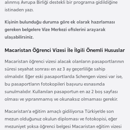
i
alınmış Avrupa Birliği destekli bir programa gidildiğine
b
istinaden yazı.
u
Kişinin bulunduğu duruma göre ek olarak hazırlaması
t
gereken belgelere Vize Merkezi ofislerini arayarak
i
ulaşabilirsiniz.
Ç
Macaristan Öğrenci Vizesi İle İlgili Önemli Hususlar
i
Macaristan öğrenci vizesi alacak olanların pasaportlarının
n
süresi seyahat sonrası en az 3 ay geçerliliğe sahip
olmalıdır. Eğer eski pasaportlarda Schengen vizesi var ise,
D
bu pasaportların fotokopileri başvuru esnasında
a
sunulmalıdır. Kullanılan pasaportun en az 2 boş sayfası
n
olması ve yıpranmamış ve okunaksız olmaması gerekir.
i
m
Macaristan’a eğitim amaçlı gidiliyorsa Türkiye’de son
a
mezun olduğunuz okulun diploması ve fotokopisi, eğer
r
mezuniyet yoksa öğrenci belgesi Macaristan eğitim vizesi