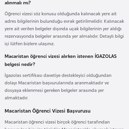
alınmalı mı?
a
Öğrenci vizesi söz konusu olduğunda kalınacak yere ait
r
adres bilgilerinin bulunduğu evrak getirilmelidir. Kalınacak
u
yere ait verilen belgeler dışında uçak bilgilerinin yer aldığı
s
rezervasyonda belgeler arasında yer almalıdır. Detaylı bilgi
içi lütfen bizlere ulaşınız.
B
e
Macaristan öğrenci vizesi alırken istenen İGAZOLAS
l
belgesi nedir?
ç
İgazolas sertifikası davetiye destekleyici olduğundan
i
dolayı Macaristan başvurularında aranmaktadır ve
k
dosyaya eklenmesi gereken belgeler arasında yer
a
almaktadır.
B
Macaristan Öğrenci Vizesi Başvurusu
e
Macaristan öğrenci vizesi birçok öğrenci tarafından
n