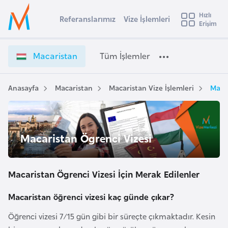
u
Hızlı
s
Referanslarımız
Vize İşlemleri
Başvuru yapmak istediğiniz ülkeyi seçin
Erişim
M
İ
Üye
t
Ülke Seçimi
a
Girişi
r
c
l
Macaristan
Tüm İşlemler
a
a
l
e
r
y
i
Anasayfa
Macaristan
Macaristan Vize İşlemleri
Macar
t
a
s
t
i
a
A
n
ş
Macaristan Ögrenci Vizesi
v
V
u
i
i
s
z
Macaristan Ögrenci Vizesi İçin Merak Edilenler
m
t
e
u
İ
Macaristan öğrenci vizesi kaç günde çıkar?
r
ş
Öğrenci vizesi 7/15 gün gibi bir süreçte çıkmaktadır. Kesin
y
l