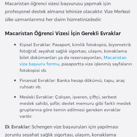
Macaristan öğrenci vizesi başvurusu yapmak için
F
profesyonel destek almanız lehinize olacaktır. Vize Merkezi
a
ülke uzmanlarımız her daim hizmetinizdedir.
s
o
Macaristan Öğrenci Vizesi İçin Gerekli Evraklar
Kişisel Evraklar: Pasaport, kimlik fotokopisi, biyometrik
Ç
fotoğraf, seyahat sağlık sigortası, ulaşım, konaklama
a
bilet dokümanları ya da rezervasyonları,
Macaristan
d
vize başvuru formu
, pasaportta vize işlenmiş sayfaların
fotokopisi vb.
Ç
Finansal Evraklar: Banka hesap dökümü, tapu, araç
ruhsatı vb.
e
k
Mesleki Evraklar: Çalışan, işveren, çiftçi, serbest
meslek sahibi, şoför, devlet memuru gibi farklı meslek
C
gruplarına göre temin edilmesi gereken evraklar
u
vardır.
m
Ek Evraklar:
Schengen vize başvuruları için yapılması
h
zorunlu seyahat sağlık sigortası, ulaşım, konaklama
u