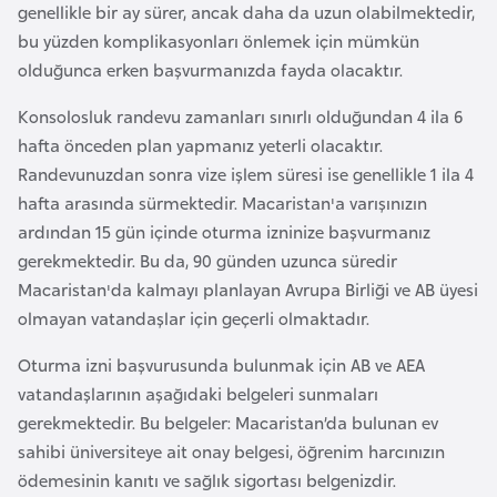
genellikle bir ay sürer, ancak daha da uzun olabilmektedir,
l
bu yüzden komplikasyonları önlemek için mümkün
g
olduğunca erken başvurmanızda fayda olacaktır.
a
r
Konsolosluk randevu zamanları sınırlı olduğundan 4 ila 6
i
hafta önceden plan yapmanız yeterli olacaktır.
s
Randevunuzdan sonra vize işlem süresi ise genellikle 1 ila 4
t
hafta arasında sürmektedir. Macaristan'a varışınızın
a
ardından 15 gün içinde oturma izninize başvurmanız
n
gerekmektedir. Bu da, 90 günden uzunca süredir
Macaristan'da kalmayı planlayan Avrupa Birliği ve AB üyesi
B
olmayan vatandaşlar için geçerli olmaktadır.
u
Oturma izni başvurusunda bulunmak için AB ve AEA
r
vatandaşlarının aşağıdaki belgeleri sunmaları
k
gerekmektedir. Bu belgeler: Macaristan’da bulunan ev
i
sahibi üniversiteye ait onay belgesi, öğrenim harcınızın
n
ödemesinin kanıtı ve sağlık sigortası belgenizdir.
a