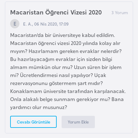
F
Macaristan Öğrenci Vizesi 2020
r
a
E. A., 06 Nis 2020, 17:09
n
Macaristan’da bir üniversiteye kabul edildim.
s
Macaristan öğrenci vizesi 2020 yılında kolay alır
a
mıyım? Hazırlamam gereken evraklar nelerdir?
Bu hazırlayacağım evraklar için sizden bilgi
G
almam mümkün olur mu? Uzun süren bir işlem
a
mi? Ücretlendirmesi nasıl yapılıyor? Uçak
b
rezervasyonunu göstermem şart mıdır?
o
Konaklamam üniversite tarafından karşılanacak.
n
Onla alakalı belge sunmam gerekiyor mu? Bana
yardımcı olur musunuz?
G
a
Yorum Ekle
Cevabı Görüntüle
m
b