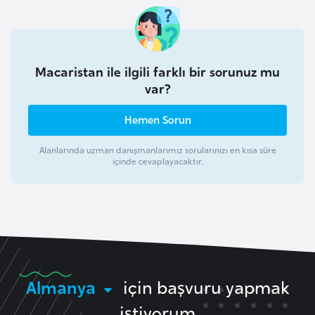
i
y
a
Macaristan ile ilgili farklı bir sorunuz mu
var?
G
a
Hemen Sorun
n
a
Alanlarında uzman danışmanlarımız sorularınızı en kısa süre
içinde cevaplayacaktır.
G
i
n
e
B
i
Almanya
için başvuru yapmak
s
istiyorum