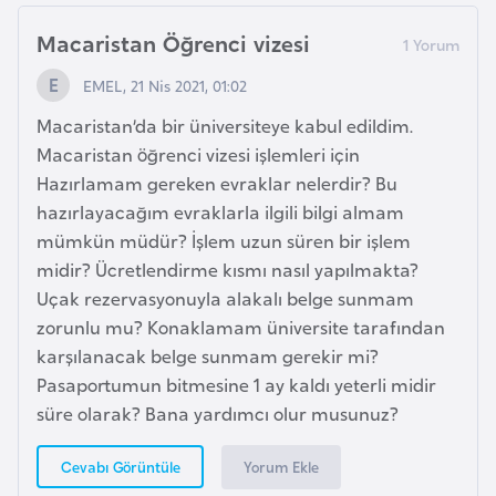
E
t
Macaristan Öğrenci vizesi
i
EMEL, 21 Nis 2021, 01:02
y
o
Macaristan’da bir üniversiteye kabul edildim.
p
Macaristan öğrenci vizesi işlemleri için
y
Hazırlamam gereken evraklar nelerdir? Bu
a
hazırlayacağım evraklarla ilgili bilgi almam
mümkün müdür? İşlem uzun süren bir işlem
midir? Ücretlendirme kısmı nasıl yapılmakta?
F
Uçak rezervasyonuyla alakalı belge sunmam
i
zorunlu mu? Konaklamam üniversite tarafından
l
karşılanacak belge sunmam gerekir mi?
d
Pasaportumun bitmesine 1 ay kaldı yeterli midir
i
süre olarak? Bana yardımcı olur musunuz?
ş
i
Yorum Ekle
Cevabı Görüntüle
S