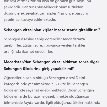
bir sayı vermek zor da olsa ön görülen gün sayısı bu
a
e
şekildedir. Her türü oluşabilecek olumsuzluklar
m
düşünülerek seyahat tarihinden 1 ay önce başvuru
l
A
e
yapılması tavsiye edilmektedir.
z
r
e
Schengen vizesi olan kişiler Macaristan’a girebilir mi?
i
r
Schengen vizesine sahip öğrenciler Macaristan’a
b
girebilirler. Eğitim süreci boyunca verilen tarihler
a
aralığında ikamet edebilirler.
y
c
Macaristan’dan Schengen vizesi aldıktan sonra diğer
a
Schengen ülkelerine giriş yapabilir mi?
n
Öğrencilerin sahip olduğu Schengen vizesi D tipi
kategorisinde yer almaktadır. Bu vize ile Schengen
B
bölgelerinde seyahat edebilmektedir. Diğer Schengen
a
bölgelerini de bu vize ile gezebilmekte olduğunuzu
h
bilmenizde fayda vardır. İlgili olduğunuz ülkeler hakkında
r