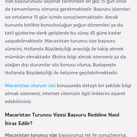
Vize başvurunuzu seyahat tarihinden en geç 15 gün önce
E
de tamamlamış olmanız gerekmektedir. Başvuru işlemleri
t
ise ortalama 15 gün içinde sonuçlanmaktadır. Ancak
i
bununla birlikte konsolosluğun yoğun dönemleri ya da
y
tatil günlerine denk gelişlerde bu süreç 45 güne kadar
o
uzayabilmektedir. Macaristan turuncu vize başvuru
p
sürecini, Hollanda Büyükelçiliği aracılığı ile takip etmek
y
mümkün olmaktadır. Ekstra bilgi almak isterseniz ya da
a
olağan dışı durumlar söz konusu olursa, Budapeşte
Hollanda Büyükelçiliği ile iletişime geçilebilmektedir.
F
i
Macaristan oturum izni
konusunda detaylı bir şekilde bilgi
l
almak isterseniz, internet sitemizin ilgili linklerini ziyaret
d
edebilirsiniz.
i
Macaristan Turuncu Vizesi Başvuru Reddine Nasıl
ş
i
İtiraz Edilir?
S
Macaristan turuncu vize
başvurunuz ret ile sonuçlanırsa,