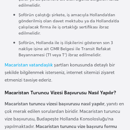
k
edilmelidir.
a
Şoförün çalıştığı şirkete, iş amacıyla Hollanda’dan
gönderilmiş olan davet mektubu ya da Hollanda’da
çalışılacak firma ile iş ortaklığı sertifikası ibraz
D
edilmelidir.
e
Şoförün, Hollanda ile iş ilişkilerini gösteren son 3
m
nakliye işine ait CMR Belgesi ile Transit Refakat
o
Beyannamesi (T1 veya T’) ibraz edilmelidir.
k
Macaristan vatandaşlık
şartları konusunda detaylı bir
r
şekilde bilgilenmek isterseniz, internet sitemizi ziyaret
a
etmenizi tavsiye ederiz.
t
i
Macaristan Turuncu Vizesi Başvurusu Nasıl Yapılır?
k
Macaristan turuncu vizesi başvurusu nasıl yapılır
, yanıtı en
K
çok merak edilen sorulardan biridir. Macaristan turuncu
o
vize başvurusu, Budapeşte Hollanda Konsolosluğu’na
n
yapılmaktadır.
Macaristan turuncu vize başvuru formu
g