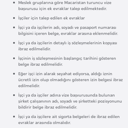
Meslek gruplarına göre Macaristan turuncu vize
r
başvurusu için ek evraklar talep edilmektedir.
i
İşçiler için talep edilen ek evraklar
y
İşçi ya da işçilerin adı, soyadı ve pasaport numarası
e
bilgisini içeren belge, evraklar arasına eklenmelidir.
t
İşçi ya da işçilerin detaylı iş sözleşmelerinin kopyası
i
ibraz edilmelidir.
İşçinin iş sözleşmesinin başlangıç tarihini gösteren
C
belge ibraz edilmelidir.
e
Eğer işçi izin alarak seyahat ediyorsa, aldığı iznin
z
ücretli izin olup olmadığını gösteren izin belgesi ibraz
a
edilmelidir.
y
İşçi ya da işçiler adına vize başvurusunda bulunan
i
şirket çalışanının adı, soyadı ve şirketteki pozisyonunu
r
bildirir belge ibraz edilmelidir.
İşçi ya da işçilere ait sigorta belgeleri de ibraz edilen
C
evraklar arasında olmalıdır.