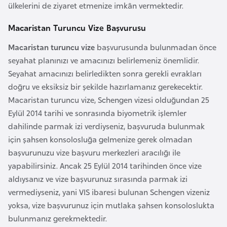
ülkelerini de ziyaret etmenize imkân vermektedir.
a
r
Macaristan Turuncu Vize Başvurusu
u
Macaristan turuncu vize
başvurusunda bulunmadan önce
s
seyahat planınızı ve amacınızı belirlemeniz önemlidir.
Seyahat amacınızı belirledikten sonra gerekli evrakları
B
doğru ve eksiksiz bir şekilde hazırlamanız gerekecektir.
e
Macaristan turuncu vize, Schengen vizesi olduğundan 25
l
Eylül 2014 tarihi ve sonrasında biyometrik işlemler
ç
dahilinde parmak izi verdiyseniz, başvuruda bulunmak
i
için şahsen konsolosluğa gelmenize gerek olmadan
k
başvurunuzu vize başvuru merkezleri aracılığı ile
a
yapabilirsiniz. Ancak 25 Eylül 2014 tarihinden önce vize
aldıysanız ve vize başvurunuz sırasında parmak izi
B
vermediyseniz, yani VIS ibaresi bulunan Schengen vizeniz
e
yoksa, vize başvurunuz için mutlaka şahsen konsoloslukta
n
bulunmanız gerekmektedir.