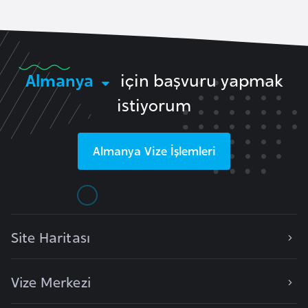
s
a
u
Almanya
için başvuru yapmak
G
i
istiyorum
n
e
Almanya
Vize İşlemleri
G
r
e
n
Site Haritası
a
d
Vize Merkezi
a