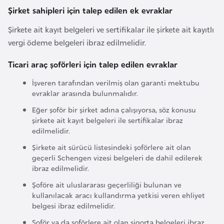
i
Şirket sahipleri için talep edilen ek evraklar
b
u
Şirkete ait kayıt belgeleri ve sertifikalar ile şirkete ait kayıtlı
t
vergi ödeme belgeleri ibraz edilmelidir.
i
Ticari araç şoförleri için talep edilen evraklar
İşveren tarafından verilmiş olan garanti mektubu
Ç
evraklar arasında bulunmalıdır.
i
n
Eğer şoför bir şirket adına çalışıyorsa, söz konusu
şirkete ait kayıt belgeleri ile sertifikalar ibraz
edilmelidir.
D
Şirkete ait sürücü listesindeki şoförlere ait olan
a
geçerli Schengen vizesi belgeleri de dahil edilerek
n
ibraz edilmelidir.
i
Şoföre ait uluslararası geçerliliği bulunan ve
m
kullanılacak aracı kullandırma yetkisi veren ehliyet
a
belgesi ibraz edilmelidir.
r
Şoför ya da şoförlere ait olan sigorta belgeleri ibraz