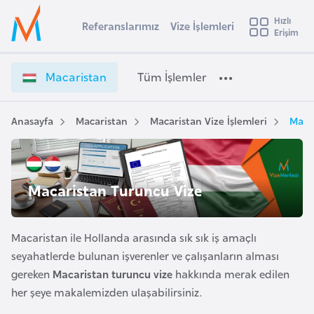
u
Hızlı
s
Referanslarımız
Vize İşlemleri
Başvuru yapmak istediğiniz ülkeyi seçin
Erişim
M
İ
Üye
t
Ülke Seçimi
a
Girişi
r
c
l
Macaristan
Tüm İşlemler
a
a
l
e
r
y
i
Anasayfa
Macaristan
Macaristan Vize İşlemleri
Maca
t
a
s
t
i
a
A
n
ş
Macaristan Turuncu Vize
v
V
u
i
i
s
z
Macaristan ile Hollanda arasında sık sık iş amaçlı
m
t
e
seyahatlerde bulunan işverenler ve çalışanların alması
u
İ
gereken
Macaristan turuncu vize
hakkında merak edilen
r
ş
her şeye makalemizden ulaşabilirsiniz.
y
l