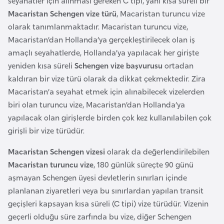
seyahatler için alınması gereken C tipi, yani kısa süreli bir
e
Macaristan Schengen vize türü
, Macaristan turuncu vize
y
olarak tanımlanmaktadır. Macaristan turuncu vize,
n
Macaristan’dan Hollanda’ya gerçekleştirilecek olan iş
amaçlı seyahatlerde, Hollanda’ya yapılacak her girişte
B
yeniden kısa süreli
Schengen vize başvurusu
ortadan
a
kaldıran bir vize türü olarak da dikkat çekmektedir. Zira
n
Macaristan’a seyahat etmek için alınabilecek vizelerden
g
biri olan turuncu vize, Macaristan’dan Hollanda’ya
l
yapılacak olan girişlerde birden çok kez kullanılabilen çok
a
girişli bir vize türüdür.
d
Macaristan Schengen vizesi
olarak da değerlendirilebilen
e
Macaristan turuncu vize
, 180 günlük süreçte 90 günü
ş
aşmayan Schengen üyesi devletlerin sınırları içinde
planlanan ziyaretleri veya bu sınırlardan yapılan transit
B
geçişleri kapsayan kısa süreli (C tipi) vize türüdür. Vizenin
e
geçerli olduğu süre zarfında bu vize, diğer Schengen
l