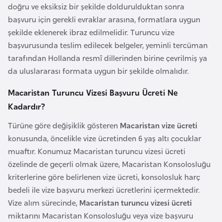
doğru ve eksiksiz bir şekilde doldurulduktan sonra
o
başvuru için gerekli evraklar arasına, formatlara uygun
şekilde eklenerek ibraz edilmelidir. Turuncu vize
B
başvurusunda teslim edilecek belgeler, yeminli tercüman
u
tarafından Hollanda resmî dillerinden birine çevrilmiş ya
l
da uluslararası formata uygun bir şekilde olmalıdır.
g
a
Macaristan Turuncu Vizesi Başvuru Ücreti Ne
r
Kadardır?
i
Türüne göre değişiklik gösteren
Macaristan vize ücreti
s
konusunda, öncelikle vize ücretinden 6 yaş altı çocuklar
t
muaftır. Konumuz Macaristan turuncu vizesi ücreti
a
özelinde de geçerli olmak üzere, Macaristan Konsolosluğu
n
kriterlerine göre belirlenen vize ücreti, konsolosluk harç
bedeli ile vize başvuru merkezi ücretlerini içermektedir.
E
Vize alım sürecinde,
Macaristan turuncu vizesi ücreti
r
miktarını Macaristan Konsolosluğu veya vize başvuru
m