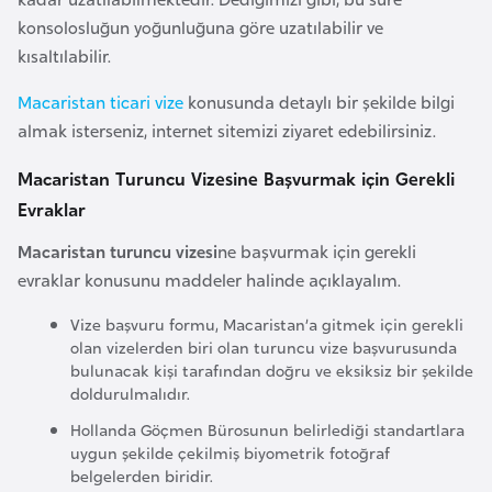
l
konsolosluğun yoğunluğuna göre uzatılabilir ve
g
kısaltılabilir.
a
r
Macaristan ticari vize
konusunda detaylı bir şekilde bilgi
i
almak isterseniz, internet sitemizi ziyaret edebilirsiniz.
s
Macaristan Turuncu Vizesine Başvurmak için Gerekli
t
Evraklar
a
n
Macaristan turuncu vizesi
ne başvurmak için gerekli
evraklar konusunu maddeler halinde açıklayalım.
B
Vize başvuru formu, Macaristan’a gitmek için gerekli
u
olan vizelerden biri olan turuncu vize başvurusunda
r
bulunacak kişi tarafından doğru ve eksiksiz bir şekilde
k
doldurulmalıdır.
i
Hollanda Göçmen Bürosunun belirlediği standartlara
n
uygun şekilde çekilmiş biyometrik fotoğraf
belgelerden biridir.
a