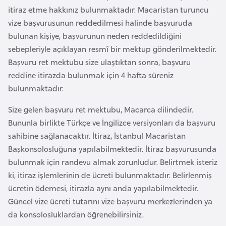
a
itiraz etme hakkınız bulunmaktadır. Macaristan turuncu
h
vize başvurusunun reddedilmesi halinde başvuruda
i
bulunan kişiye, başvurunun neden reddedildiğini
l
sebepleriyle açıklayan resmî bir mektup gönderilmektedir.
i
Başvuru ret mektubu size ulaştıktan sonra, başvuru
reddine itirazda bulunmak için 4 hafta süreniz
F
bulunmaktadır.
i
Size gelen başvuru ret mektubu, Macarca dilindedir.
n
Bununla birlikte Türkçe ve İngilizce versiyonları da başvuru
l
sahibine sağlanacaktır. İtiraz, İstanbul Macaristan
a
Başkonsolosluğuna yapılabilmektedir. İtiraz başvurusunda
n
bulunmak için randevu almak zorunludur. Belirtmek isteriz
d
ki, itiraz işlemlerinin de ücreti bulunmaktadır. Belirlenmiş
i
ücretin ödemesi, itirazla aynı anda yapılabilmektedir.
y
Güncel vize ücreti tutarını vize başvuru merkezlerinden ya
a
da konsolosluklardan öğrenebilirsiniz.