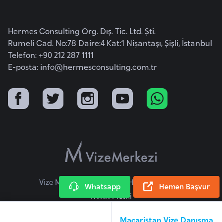
G
ü
Hermes Consulting Org. Dış. Tic. Ltd. Şti.
n
Rumeli Cad. No:78 Daire:4 Kat:1 Nişantaşı, Şişli, İstanbul
e
Telefon: +90 212 287 1111
y
E-posta:
info@hermesconsulting.com.tr
K
o
r
e
G
ü
n
e
Vize Merkezi © 2026 Tüm Hakları Saklıdır.
Whatsapp
Hemen Başvur
y
KVKK Metni
S
u
Macaristan Vize Danışma