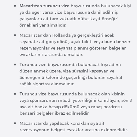
F
Macaristan turuncu vize
başvurusunda bulunacak kişi
ya da eğer varsa vize başvurusuna dahil edilmiş
a
çalışanlara ait tam vukuatlı nüfus kayıt örneği/
s
örnekleri yer almalıdır.
o
Macaristan’dan Hollanda’ya gerçekleştirilecek
seyahate ait gidiş dönüş uçak bileti veya buna benzer
Ç
rezervasyonlar ve seyahat planını gösteren belgeler
a
evraklarınız arasında olmalıdır.
d
Turuncu vize başvurusunda bulunacak kişi adına
düzenlenmek üzere, vize süresini kapsayan ve
Schengen ülkelerinde geçerliliği bulunan seyahat
Ç
sağlık sigortası alınmalıdır.
e
Turuncu vize başvurusunda bulunacak olan kişinin
k
veya sponsorunun maddi yeterliliğini kanıtlayan, son 3
C
aya ait banka hesap dökümü veya maaş bordrosu
u
benzeri belgeler ibraz edilmelidir.
m
Macaristan’da yapılacak konaklamaya ait
h
rezervasyonun belgesi evraklar arasına eklenmelidir.
u