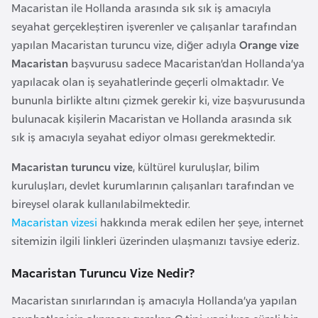
a
e
Macaristan ile Hollanda arasında sık sık iş amacıyla
m
seyahat gerçekleştiren işverenler ve çalışanlar tarafından
l
yapılan Macaristan turuncu vize, diğer adıyla
Orange vize
A
e
Macaristan
başvurusu sadece Macaristan’dan Hollanda’ya
z
r
yapılacak olan iş seyahatlerinde geçerli olmaktadır. Ve
e
i
bununla birlikte altını çizmek gerekir ki, vize başvurusunda
r
bulunacak kişilerin Macaristan ve Hollanda arasında sık
b
sık iş amacıyla seyahat ediyor olması gerekmektedir.
a
y
Macaristan turuncu vize
, kültürel kuruluşlar, bilim
c
kuruluşları, devlet kurumlarının çalışanları tarafından ve
a
bireysel olarak kullanılabilmektedir.
n
Macaristan vizesi
hakkında merak edilen her şeye, internet
sitemizin ilgili linkleri üzerinden ulaşmanızı tavsiye ederiz.
B
Macaristan Turuncu Vize Nedir?
a
h
Macaristan sınırlarından iş amacıyla Hollanda’ya yapılan
r