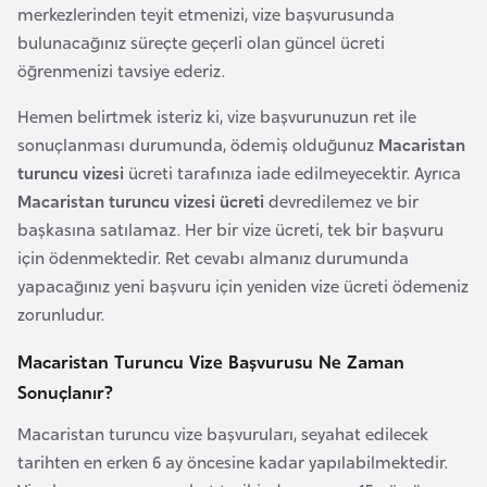
merkezlerinden teyit etmenizi, vize başvurusunda
e
bulunacağınız süreçte geçerli olan güncel ücreti
n
öğrenmenizi tavsiye ederiz.
i
s
Hemen belirtmek isteriz ki, vize başvurunuzun ret ile
t
sonuçlanması durumunda, ödemiş olduğunuz
Macaristan
a
turuncu vizesi
ücreti tarafınıza iade edilmeyecektir. Ayrıca
n
Macaristan turuncu vizesi ücreti
devredilemez ve bir
başkasına satılamaz. Her bir vize ücreti, tek bir başvuru
E
için ödenmektedir. Ret cevabı almanız durumunda
s
yapacağınız yeni başvuru için yeniden vize ücreti ödemeniz
t
zorunludur.
o
Macaristan Turuncu Vize Başvurusu Ne Zaman
n
Sonuçlanır?
y
a
Macaristan turuncu vize başvuruları, seyahat edilecek
tarihten en erken 6 ay öncesine kadar yapılabilmektedir.