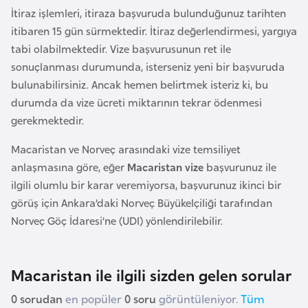
F
İtiraz işlemleri, itiraza başvuruda bulunduğunuz tarihten
r
itibaren 15 gün sürmektedir. İtiraz değerlendirmesi, yargıya
a
tabi olabilmektedir. Vize başvurusunun ret ile
n
sonuçlanması durumunda, isterseniz yeni bir başvuruda
s
bulunabilirsiniz. Ancak hemen belirtmek isteriz ki, bu
a
durumda da vize ücreti miktarının tekrar ödenmesi
gerekmektedir.
G
Macaristan ve Norveç arasındaki vize temsiliyet
a
anlaşmasına göre, eğer
Macaristan vize
başvurunuz ile
b
ilgili olumlu bir karar veremiyorsa, başvurunuz ikinci bir
o
görüş için Ankara’daki Norveç Büyükelçiliği tarafından
n
Norveç Göç İdaresi’ne (UDI) yönlendirilebilir.
G
a
Macaristan ile ilgili sizden gelen sorular
m
0 sorudan
en popüler
0 soru
görüntüleniyor.
Tüm
b