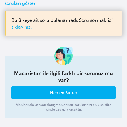
soruları göster
i
y
Bu ülkeye ait soru bulanamadı. Soru sormak için
a
tıklayınız.
G
a
n
a
Macaristan ile ilgili farklı bir sorunuz mu
G
var?
i
n
Hemen Sorun
e
Alanlarında uzman danışmanlarımız sorularınızı en kısa süre
B
içinde cevaplayacaktır.
i
s