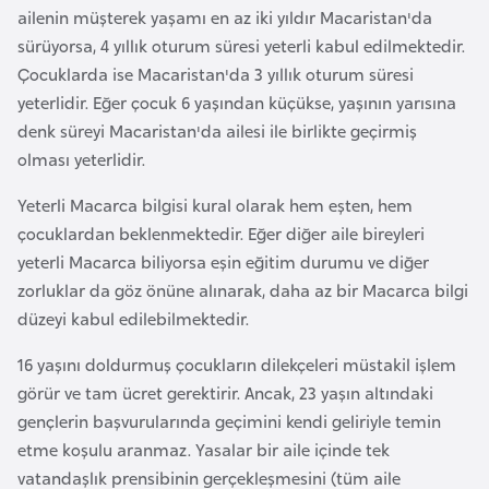
k
ailenin müşterek yaşamı en az iki yıldır Macaristan'da
a
sürüyorsa, 4 yıllık oturum süresi yeterli kabul edilmektedir.
Çocuklarda ise Macaristan'da 3 yıllık oturum süresi
yeterlidir. Eğer çocuk 6 yaşından küçükse, yaşının yarısına
D
denk süreyi Macaristan'da ailesi ile birlikte geçirmiş
e
olması yeterlidir.
m
o
Yeterli Macarca bilgisi kural olarak hem eşten, hem
k
çocuklardan beklenmektedir. Eğer diğer aile bireyleri
r
yeterli Macarca biliyorsa eşin eğitim durumu ve diğer
a
zorluklar da göz önüne alınarak, daha az bir Macarca bilgi
t
düzeyi kabul edilebilmektedir.
i
k
16 yaşını doldurmuş çocukların dilekçeleri müstakil işlem
K
görür ve tam ücret gerektirir. Ancak, 23 yaşın altındaki
o
gençlerin başvurularında geçimini kendi geliriyle temin
n
etme koşulu aranmaz. Yasalar bir aile içinde tek
g
vatandaşlık prensibinin gerçekleşmesini (tüm aile