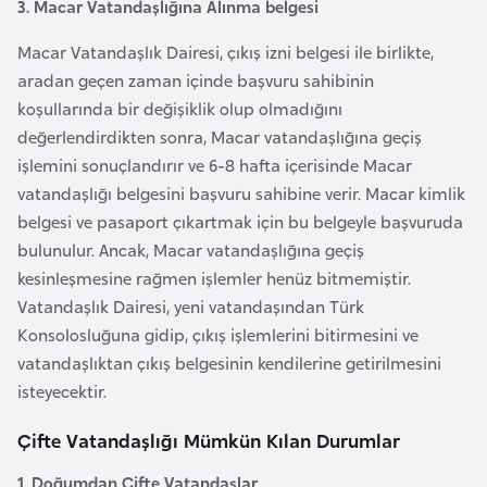
a
3. Macar Vatandaşlığına Alınma belgesi
h
Macar Vatandaşlık Dairesi, çıkış izni belgesi ile birlikte,
i
aradan geçen zaman içinde başvuru sahibinin
l
koşullarında bir değişiklik olup olmadığını
i
değerlendirdikten sonra, Macar vatandaşlığına geçiş
işlemini sonuçlandırır ve 6-8 hafta içerisinde Macar
F
vatandaşlığı belgesini başvuru sahibine verir. Macar kimlik
i
belgesi ve pasaport çıkartmak için bu belgeyle başvuruda
n
bulunulur. Ancak, Macar vatandaşlığına geçiş
l
kesinleşmesine rağmen işlemler henüz bitmemiştir.
a
Vatandaşlık Dairesi, yeni vatandaşından Türk
n
Konsolosluğuna gidip, çıkış işlemlerini bitirmesini ve
d
vatandaşlıktan çıkış belgesinin kendilerine getirilmesini
i
isteyecektir.
y
a
Çifte Vatandaşlığı Mümkün Kılan Durumlar
1. Doğumdan Çifte Vatandaşlar