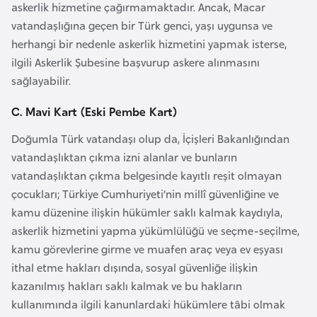
askerlik hizmetine çağırmamaktadır. Ancak, Macar
p
vatandaşlığına geçen bir Türk genci, yaşı uygunsa ve
a
herhangi bir nedenle askerlik hizmetini yapmak isterse,
n
ilgili Askerlik Şubesine başvurup askere alınmasını
y
sağlayabilir.
a
C. Mavi Kart (Eski Pembe Kart)
İ
Doğumla Türk vatandaşı olup da, İçişleri Bakanlığından
s
vatandaşlıktan çıkma izni alanlar ve bunların
r
vatandaşlıktan çıkma belgesinde kayıtlı reşit olmayan
a
çocukları; Türkiye Cumhuriyeti’nin millî güvenliğine ve
i
kamu düzenine ilişkin hükümler saklı kalmak kaydıyla,
l
askerlik hizmetini yapma yükümlülüğü ve seçme-seçilme,
kamu görevlerine girme ve muafen araç veya ev eşyası
İ
ithal etme hakları dışında, sosyal güvenliğe ilişkin
s
kazanılmış hakları saklı kalmak ve bu hakların
v
kullanımında ilgili kanunlardaki hükümlere tâbi olmak