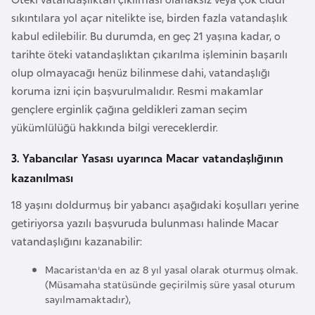
a
sıkıntılara yol açar nitelikte ise, birden fazla vatandaşlık
r
kabul edilebilir. Bu durumda, en geç 21 yaşına kadar, o
u
tarihte öteki vatandaşlıktan çıkarılma işleminin başarılı
s
olup olmayacağı henüz bilinmese dahi, vatandaşlığı
koruma izni için başvurulmalıdır. Resmi makamlar
gençlere erginlik çağına geldikleri zaman seçim
B
yükümlülüğü hakkında bilgi vereceklerdir.
e
l
3. Yabancılar Yasası uyarınca Macar vatandaşlığının
ç
kazanılması
i
k
18 yaşını doldurmuş bir yabancı aşağıdaki koşulları yerine
a
getiriyorsa yazılı başvuruda bulunması halinde Macar
vatandaşlığını kazanabilir:
B
Macaristan'da en az 8 yıl yasal olarak oturmuş olmak.
e
(Müsamaha statüsünde geçirilmiş süre yasal oturum
sayılmamaktadır),
n