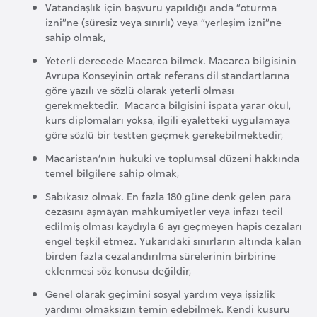
i
Vatandaşlık için başvuru yapıldığı anda “oturma
n
izni”ne (süresiz veya sınırlı) veya “yerleşim izni”ne
sahip olmak,
Yeterli derecede Macarca bilmek. Macarca bilgisinin
B
Avrupa Konseyinin ortak referans dil standartlarına
o
göre yazılı ve sözlü olarak yeterli olması
s
gerekmektedir. Macarca bilgisini ispata yarar okul,
n
kurs diplomaları yoksa, ilgili eyaletteki uygulamaya
göre sözlü bir testten geçmek gerekebilmektedir,
a
H
Macaristan’nın hukuki ve toplumsal düzeni hakkında
temel bilgilere sahip olmak,
e
r
Sabıkasız olmak. En fazla 180 güne denk gelen para
s
cezasını aşmayan mahkumiyetler veya infazı tecil
edilmiş olması kaydıyla 6 ayı geçmeyen hapis cezaları
e
engel teşkil etmez. Yukarıdaki sınırların altında kalan
k
birden fazla cezalandırılma sürelerinin birbirine
eklenmesi söz konusu değildir,
B
Genel olarak geçimini sosyal yardım veya işsizlik
u
yardımı olmaksızın temin edebilmek. Kendi kusuru