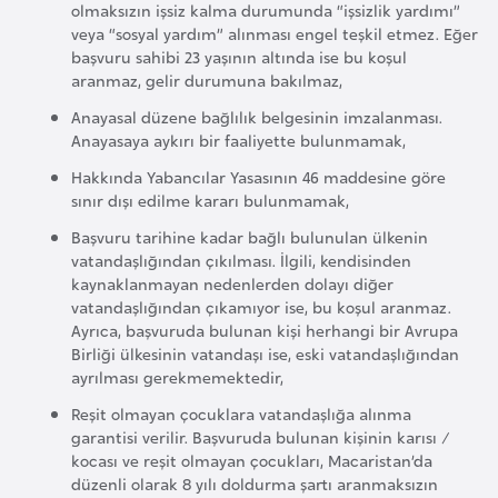
olmaksızın işsiz kalma durumunda “işsizlik yardımı”
l
veya “sosyal yardım” alınması engel teşkil etmez. Eğer
g
başvuru sahibi 23 yaşının altında ise bu koşul
a
aranmaz, gelir durumuna bakılmaz,
r
Anayasal düzene bağlılık belgesinin imzalanması.
i
Anayasaya aykırı bir faaliyette bulunmamak,
s
Hakkında Yabancılar Yasasının 46 maddesine göre
t
sınır dışı edilme kararı bulunmamak,
a
Başvuru tarihine kadar bağlı bulunulan ülkenin
n
vatandaşlığından çıkılması. İlgili, kendisinden
kaynaklanmayan nedenlerden dolayı diğer
vatandaşlığından çıkamıyor ise, bu koşul aranmaz.
B
Ayrıca, başvuruda bulunan kişi herhangi bir Avrupa
u
Birliği ülkesinin vatandaşı ise, eski vatandaşlığından
r
ayrılması gerekmemektedir,
k
Reşit olmayan çocuklara vatandaşlığa alınma
i
garantisi verilir. Başvuruda bulunan kişinin karısı /
n
kocası ve reşit olmayan çocukları, Macaristan’da
düzenli olarak 8 yılı doldurma şartı aranmaksızın
a