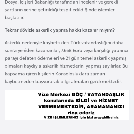
Dosya, İçişleri Bakanlığı tarafından incelenir ve gerekli
g
şartların yerine getirildiği tespit edildiğinde işlemler
o
başlatılır.
Tekrar dövizle askerlik yapma hakkı kazanır mıyım?
K
ü
Askerlik nedeniyle kaybettikleri Türk vatandaşlığını daha
b
sonra yeniden kazananlar, 7.668 Euro veya karşılığı yabancı
a
parayı defaten ödemeleri ve 21 gün temel askerlik yapmış
olmaları kaydıyla askerlik hizmetlerini yapmış sayılırlar. Bu
K
kapsama giren kişilerin Konsolosluklara zaman
u
kaybetmeden başvurarak bilgi almaları gerekmektedir.
v
e
y
t
L