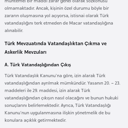
muhtemel bir maddi zarar genel olarak sözkonusu
s
olmamaktadır. Ancak, kişinin özel durumu böyle bir
a
zararın oluşmasına yol açıyorsa, istisnai olarak Türk
u
vatandaşlığını terk etmeden de Macar vatandaşlığına
alınabilir.
G
i
Türk Mevzuatında Vatandaşlıktan Çıkma ve
n
Askerlik Mevzuları
e
A. Türk Vatandaşlığından Çıkış
G
Türk Vatandaşlık Kanunu`na göre, izin alarak Türk
r
vatandaşlığından ayrılmak mümkündür. Yasanın 20. – 23.
e
maddeleri ile 29. maddesi, izin alarak Türk
n
vatandaşlığından çıkışın nasıl olacağını ve bunun hukuki
a
sonuçlarını belirlemektedir. Ayrıca, Türk Vatandaşlığı
d
Kanunu´nun uygulanmasına ilişkin yönetmelik de bu
a
konulara açıklık getirmektedir.