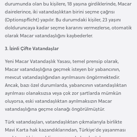
durumunda olan bu kişilere, 18 yaşına girdiklerinde, Macar
i
dairelerince, iki vatandaşlıktan birini seçme çağrısı
y
(Optionspflicht) yapılır. Bu durumdaki kişiler, 23 yaşını
a
dolduruncaya kadar seçme kararını vermezlerse, otomatik
olarak Macar vatandaşlığını kaybederler.
G
a
3. İzinli Çifte Vatandaşlar
n
Yeni Macar Vatandaşlık Yasası, temel prensip olarak,
a
Macar vatandaşlığına geçmek isteyen bir yabancının,
mevcut vatandaşlığından ayrılmasını öngörmektedir.
G
Ancak, bazı özel durumlarda, yabancının vatandaşlıktan
i
ayrılması olanaksızsa veya çok zor şartlarda mümkün
n
oluyorsa, eski vatandaşlıktan ayrılmaksızın Macar
e
vatandaşlığına geçme olanağı öngörülmüştür.
B
Türk vatandaşları, vatandaşlıktan çıkmalarıyla birlikte
i
Mavi Karta hak kazandıklarından, Türkiye´de yaşanması
s