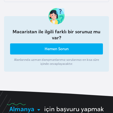
b
y
a
Macaristan ile ilgili farklı bir sorunuz mu
L
var?
i
h
Hemen Sorun
t
e
Alanlarında uzman danışmanlarımız sorularınızı en kısa süre
içinde cevaplayacaktır.
n
ş
t
a
y
n
Almanya
için başvuru yapmak
L