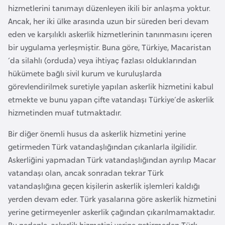
H
hizmetlerini tanımayı düzenleyen ikili bir anlaşma yoktur.
o
Ancak, her iki ülke arasında uzun bir süreden beri devam
l
eden ve karşılıklı askerlik hizmetlerinin tanınmasını içeren
l
bir uygulama yerleşmiştir. Buna göre, Türkiye, Macaristan
a
´da silahlı (orduda) veya ihtiyaç fazlası olduklarından
n
hükümete bağlı sivil kurum ve kuruluşlarda
d
görevlendirilmek suretiyle yapılan askerlik hizmetini kabul
a
etmekte ve bunu yapan çifte vatandaşı Türkiye´de askerlik
hizmetinden muaf tutmaktadır.
İ
Bir diğer önemli husus da askerlik hizmetini yerine
n
getirmeden Türk vatandaşlığından çıkanlarla ilgilidir.
g
Askerliğini yapmadan Türk vatandaşlığından ayrılıp Macar
i
vatandaşı olan, ancak sonradan tekrar Türk
l
vatandaşlığına geçen kişilerin askerlik işlemleri kaldığı
t
yerden devam eder. Türk yasalarına göre askerlik hizmetini
e
yerine getirmeyenler askerlik çağından çıkarılmamaktadır.
r
Bu nedenle, askerlik hizmetini yerine getirmeden Türk