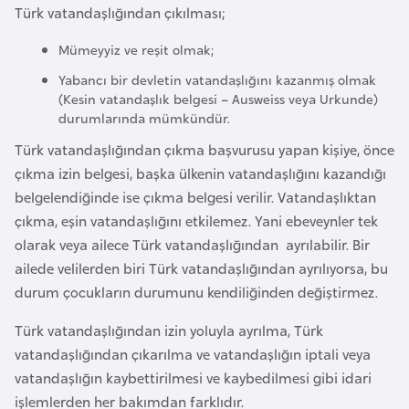
Türk vatandaşlığından çıkılması;
G
ü
Mümeyyiz ve reşit olmak;
n
Yabancı bir devletin vatandaşlığını kazanmış olmak
e
(Kesin vatandaşlık belgesi – Ausweiss veya Urkunde)
y
durumlarında mümkündür.
K
Türk vatandaşlığından çıkma başvurusu yapan kişiye, önce
o
çıkma izin belgesi, başka ülkenin vatandaşlığını kazandığı
r
belgelendiğinde ise çıkma belgesi verilir. Vatandaşlıktan
e
çıkma, eşin vatandaşlığını etkilemez. Yani ebeveynler tek
olarak veya ailece Türk vatandaşlığından ayrılabilir. Bir
G
ailede velilerden biri Türk vatandaşlığından ayrılıyorsa, bu
ü
durum çocukların durumunu kendiliğinden değiştirmez.
n
Türk vatandaşlığından izin yoluyla ayrılma, Türk
e
vatandaşlığından çıkarılma ve vatandaşlığın iptali veya
y
vatandaşlığın kaybettirilmesi ve kaybedilmesi gibi idari
S
işlemlerden her bakımdan farklıdır.
u