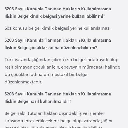
5203 Sayılı Kanunla Tanınan Hakların Kullanılmasına
İ
İlişkin Belge kimlik belgesi yerine kullanılabilir mi?
z
Söz konusu belge, kimlik belgesi yerine kullanılamaz.
l
a
5203 Sayılı Kanunla Tanınan Hakların Kullanılmasına
n
İlişkin Belge çocuklar adına düzenlenebilir mi?
d
a
Türk vatandaşlığından çıkma izin belgesinde kayıtlı olup
reşit olmayan çocuklar için, ebeveynin müracaatı halinde
bu çocukları adına da müstakil bir belge
K
düzenlenmektedir.
a
m
5203 Sayılı Kanunla Tanınan Hakların Kullanılmasına
b
İlişkin Belge nasıl kullanılmalıdır?
o
ç
Belge, saklı tutulan hakları dışındaki iş ve işlemler
y
sırasında ibraz edilecek bir belge olup, vatandaşlığını
a
kazandıkları ülkenin resmi kimlik kartı ile birlikte