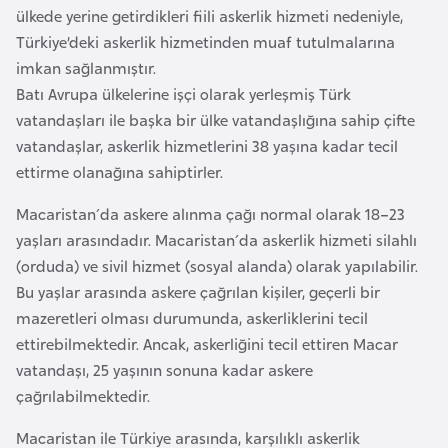
s
ülkede yerine getirdikleri fiili askerlik hizmeti nedeniyle,
t
Türkiye’deki askerlik hizmetinden muaf tutulmalarına
a
imkan sağlanmıştır.
n
Batı Avrupa ülkelerine işçi olarak yerleşmiş Türk
vatandaşları ile başka bir ülke vatandaşlığına sahip çifte
H
vatandaşlar, askerlik hizmetlerini 38 yaşına kadar tecil
ı
ettirme olanağına sahiptirler.
r
Macaristan´da askere alınma çağı normal olarak 18–23
v
yaşları arasındadır. Macaristan´da askerlik hizmeti silahlı
a
(orduda) ve sivil hizmet (sosyal alanda) olarak yapılabilir.
t
Bu yaşlar arasında askere çağrılan kişiler, geçerli bir
i
mazeretleri olması durumunda, askerliklerini tecil
s
ettirebilmektedir. Ancak, askerliğini tecil ettiren Macar
t
vatandaşı, 25 yaşının sonuna kadar askere
a
çağrılabilmektedir.
n
Macaristan ile Türkiye arasında, karşılıklı askerlik