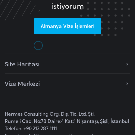
istiyorum
i
t
v
Almanya
Vize İşlemleri
a
n
y
a
Site Haritası
L
ü
Vize Merkezi
k
s
e
m
Hermes Consulting Org. Dış. Tic. Ltd. Şti.
b
Rumeli Cad. No:78 Daire:4 Kat:1 Nişantaşı, Şişli, İstanbul
u
Telefon: +90 212 287 1111