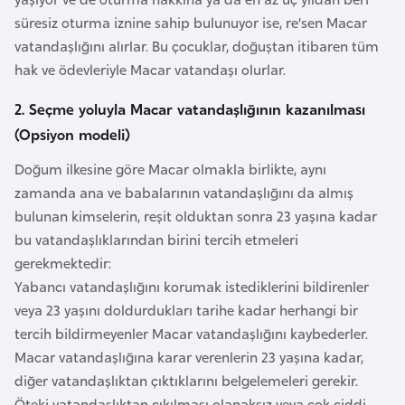
e
süresiz oturma iznine sahip bulunuyor ise, re’sen Macar
y
vatandaşlığını alırlar. Bu çocuklar, doğuştan itibaren tüm
n
hak ve ödevleriyle Macar vatandaşı olurlar.
2. Seçme yoluyla Macar vatandaşlığının kazanılması
B
(Opsiyon modeli)
a
n
Doğum ilkesine göre Macar olmakla birlikte, aynı
g
zamanda ana ve babalarının vatandaşlığını da almış
l
bulunan kimselerin, reşit olduktan sonra 23 yaşına kadar
a
bu vatandaşlıklarından birini tercih etmeleri
d
gerekmektedir:
e
Yabancı vatandaşlığını korumak istediklerini bildirenler
ş
veya 23 yaşını doldurdukları tarihe kadar herhangi bir
tercih bildirmeyenler Macar vatandaşlığını kaybederler.
B
Macar vatandaşlığına karar verenlerin 23 yaşına kadar,
e
diğer vatandaşlıktan çıktıklarını belgelemeleri gerekir.
l
Öteki vatandaşlıktan çıkılması olanaksız veya çok ciddi