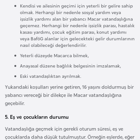
i
Kendisi ve ailesinin geçimi için yeterli bir gelire sahip
b
olmak. Herhangi bir nedenle sosyal yardım veya
u
işsizlik yardımı alan bir yabancı Macar vatandaşlığına
geçemez. Herhangi bir nedenle işsizlik parası, hastalık
t
kasası yardımı, çocuk eğitim parası, konut yardımı
i
veya BaföG alanlar için gelecekteki gelir durumlarının
nasıl olabileceği değerlendirilir.
Ç
Yeterli düzeyde Macarca bilmek,
i
Anayasal düzene bağlılık belgesinin imzalamak,
n
Eski vatandaşlıktan ayrılmak.
Yukarıdaki koşulları yerine getiren, 16 yaşını doldurmuş bir
D
yabancı vereceği bir dilekçe ile Macar vatandaşlığına
a
geçebilir.
n
i
5. Eş ve çocukların durumu
m
a
Vatandaşlığa geçmek için gerekli oturum süresi, eş ve
r
çocuklarda daha düşük tutulmuştur. Örneğin eşlerde, eğer