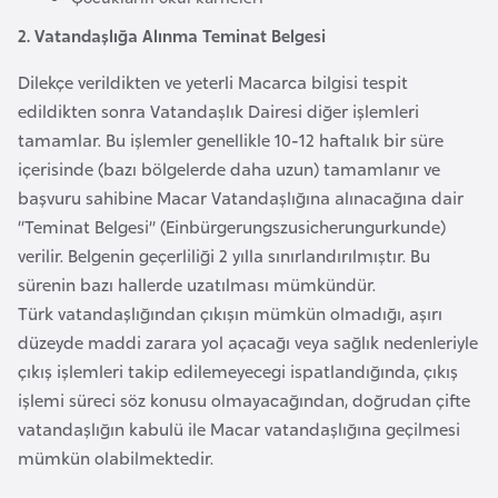
E
t
2. Vatandaşlığa Alınma Teminat Belgesi
i
Dilekçe verildikten ve yeterli Macarca bilgisi tespit
y
edildikten sonra Vatandaşlık Dairesi diğer işlemleri
o
tamamlar. Bu işlemler genellikle 10-12 haftalık bir süre
p
içerisinde (bazı bölgelerde daha uzun) tamamlanır ve
y
başvuru sahibine Macar Vatandaşlığına alınacağına dair
a
“Teminat Belgesi” (Einbürgerungszusicherungurkunde)
verilir. Belgenin geçerliliği 2 yılla sınırlandırılmıştır. Bu
F
sürenin bazı hallerde uzatılması mümkündür.
i
Türk vatandaşlığından çıkışın mümkün olmadığı, aşırı
l
düzeyde maddi zarara yol açacağı veya sağlık nedenleriyle
d
çıkış işlemleri takip edilemeyecegi ispatlandığında, çıkış
i
işlemi süreci söz konusu olmayacağından, doğrudan çifte
ş
vatandaşlığın kabulü ile Macar vatandaşlığına geçilmesi
i
mümkün olabilmektedir.
S