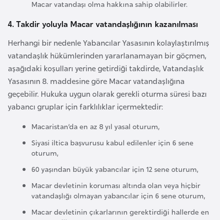
Macar vatandaşı olma hakkına sahip olabilirler.
F
a
4. Takdir yoluyla Macar vatandaşlığının kazanılması
s
Herhangi bir nedenle Yabancılar Yasasının kolaylaştırılmış
o
vatandaşlık hükümlerinden yararlanamayan bir göçmen,
aşağıdaki koşulları yerine getirdiği takdirde, Vatandaşlık
Ç
Yasasının 8. maddesine göre Macar vatandaşlığına
a
geçebilir. Hukuka uygun olarak gerekli oturma süresi bazı
d
yabancı gruplar için farklılıklar içermektedir:
Macaristan’da en az 8 yıl yasal oturum,
Ç
e
Siyasi iltica başvurusu kabul edilenler için 6 sene
oturum,
k
C
60 yaşından büyük yabancılar için 12 sene oturum,
u
Macar devletinin koruması altında olan veya hiçbir
m
vatandaşlığı olmayan yabancılar için 6 sene oturum,
h
Macar devletinin çıkarlarının gerektirdiği hallerde en
u