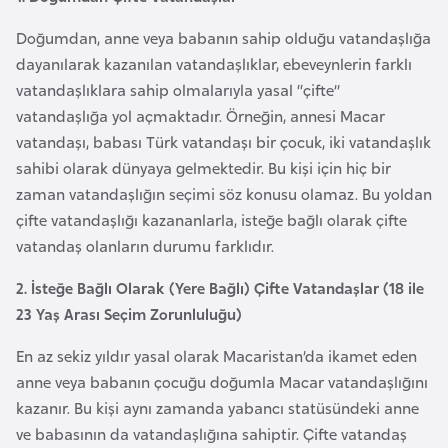
F
Doğumdan, anne veya babanın sahip olduğu vatandaşlığa
r
dayanılarak kazanılan vatandaşlıklar, ebeveynlerin farklı
a
vatandaşlıklara sahip olmalarıyla yasal “çifte”
n
vatandaşlığa yol açmaktadır. Örneğin, annesi Macar
s
vatandaşı, babası Türk vatandaşı bir çocuk, iki vatandaşlık
a
sahibi olarak dünyaya gelmektedir. Bu kişi için hiç bir
zaman vatandaşlığın seçimi söz konusu olamaz. Bu yoldan
G
çifte vatandaşlığı kazananlarla, isteğe bağlı olarak çifte
a
vatandaş olanların durumu farklıdır.
b
o
2. İsteğe Bağlı Olarak (Yere Bağlı) Çifte Vatandaşlar (18 ile
n
23 Yaş Arası Seçim Zorunluluğu)
En az sekiz yıldır yasal olarak Macaristan’da ikamet eden
G
anne veya babanın çocuğu doğumla Macar vatandaşlığını
a
kazanır. Bu kişi aynı zamanda yabancı statüsündeki anne
m
ve babasının da vatandaşlığına sahiptir. Çifte vatandaş
b