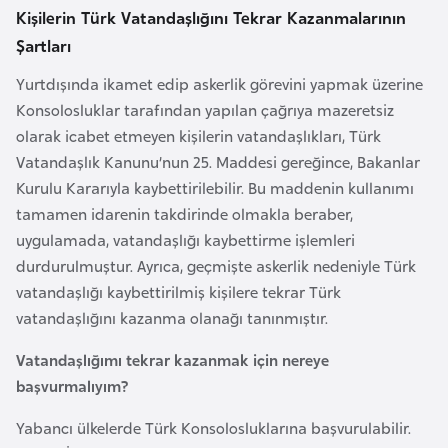
K
Kişilerin Türk Vatandaşlığını Tekrar Kazanmalarının
a
Şartları
r
Yurtdışında ikamet edip askerlik görevini yapmak üzerine
a
Konsolosluklar tarafından yapılan çağrıya mazeretsiz
d
olarak icabet etmeyen kişilerin vatandaşlıkları, Türk
a
Vatandaşlık Kanunu’nun 25. Maddesi gereğince, Bakanlar
ğ
Kurulu Kararıyla kaybettirilebilir. Bu maddenin kullanımı
tamamen idarenin takdirinde olmakla beraber,
K
uygulamada, vatandaşlığı kaybettirme işlemleri
e
durdurulmuştur. Ayrıca, geçmişte askerlik nedeniyle Türk
n
vatandaşlığı kaybettirilmiş kişilere tekrar Türk
y
vatandaşlığını kazanma olanağı tanınmıştır.
a
Vatandaşlığımı tekrar kazanmak için nereye
başvurmalıyım?
K
o
Yabancı ülkelerde Türk Konsolosluklarına başvurulabilir.
n