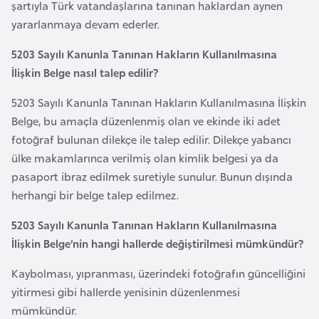
e
şartıyla Türk vatandaşlarına tanınan haklardan aynen
ç
yararlanmaya devam ederler.
5203 Sayılı Kanunla Tanınan Hakların Kullanılmasına
İ
İlişkin Belge nasıl talep edilir?
s
v
5203 Sayılı Kanunla Tanınan Hakların Kullanılmasına İlişkin
i
Belge, bu amaçla düzenlenmiş olan ve ekinde iki adet
ç
fotoğraf bulunan dilekçe ile talep edilir. Dilekçe yabancı
r
ülke makamlarınca verilmiş olan kimlik belgesi ya da
e
pasaport ibraz edilmek suretiyle sunulur. Bunun dışında
herhangi bir belge talep edilmez.
İ
5203 Sayılı Kanunla Tanınan Hakların Kullanılmasına
t
İlişkin Belge’nin hangi hallerde değiştirilmesi mümkündür?
a
Kaybolması, yıpranması, üzerindeki fotoğrafın güncelliğini
l
yitirmesi gibi hallerde yenisinin düzenlenmesi
y
mümkündür.
a