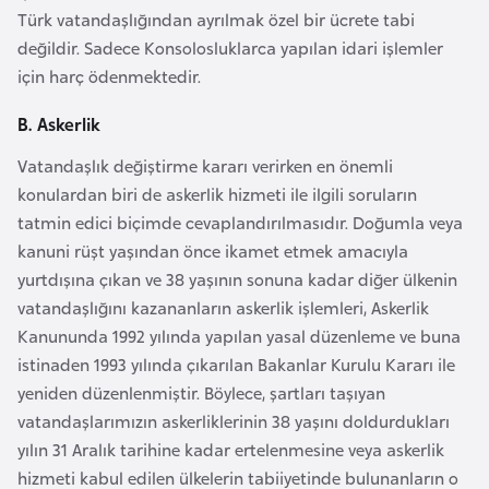
Türk vatandaşlığından ayrılmak özel bir ücrete tabi
d
değildir. Sadece Konsolosluklarca yapılan idari işlemler
a
için harç ödenmektedir.
n
B. Askerlik
G
Vatandaşlık değiştirme kararı verirken en önemli
u
konulardan biri de askerlik hizmeti ile ilgili soruların
y
tatmin edici biçimde cevaplandırılmasıdır. Doğumla veya
a
kanuni rüşt yaşından önce ikamet etmek amacıyla
n
yurtdışına çıkan ve 38 yaşının sonuna kadar diğer ülkenin
a
vatandaşlığını kazananların askerlik işlemleri, Askerlik
Kanununda 1992 yılında yapılan yasal düzenleme ve buna
H
istinaden 1993 yılında çıkarılan Bakanlar Kurulu Kararı ile
i
yeniden düzenlenmiştir. Böylece, şartları taşıyan
n
vatandaşlarımızın askerliklerinin 38 yaşını doldurdukları
d
yılın 31 Aralık tarihine kadar ertelenmesine veya askerlik
i
hizmeti kabul edilen ülkelerin tabiiyetinde bulunanların o