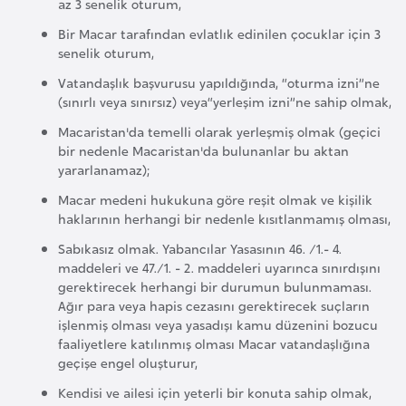
az 3 senelik oturum,
r
Bir Macar tarafından evlatlık edinilen çocuklar için 3
i
senelik oturum,
y
Vatandaşlık başvurusu yapıldığında, “oturma izni”ne
e
(sınırlı veya sınırsız) veya“yerleşim izni”ne sahip olmak,
t
Macaristan'da temelli olarak yerleşmiş olmak (geçici
i
bir nedenle Macaristan'da bulunanlar bu aktan
yararlanamaz);
C
Macar medeni hukukuna göre reşit olmak ve kişilik
e
haklarının herhangi bir nedenle kısıtlanmamış olması,
z
Sabıkasız olmak. Yabancılar Yasasının 46. /1.- 4.
a
maddeleri ve 47./1. - 2. maddeleri uyarınca sınırdışını
y
gerektirecek herhangi bir durumun bulunmaması.
Ağır para veya hapis cezasını gerektirecek suçların
i
işlenmiş olması veya yasadışı kamu düzenini bozucu
r
faaliyetlere katılınmış olması Macar vatandaşlığına
geçişe engel oluşturur,
C
Kendisi ve ailesi için yeterli bir konuta sahip olmak,