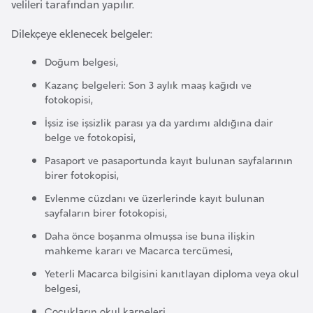
velileri tarafından yapılır.
e
n
Dilekçeye eklenecek belgeler:
i
Doğum belgesi,
s
Kazanç belgeleri: Son 3 aylık maaş kağıdı ve
t
fotokopisi,
a
İşsiz ise işsizlik parası ya da yardımı aldığına dair
n
belge ve fotokopisi,
Pasaport ve pasaportunda kayıt bulunan sayfalarının
E
birer fotokopisi,
s
Evlenme cüzdanı ve üzerlerinde kayıt bulunan
t
sayfaların birer fotokopisi,
o
Daha önce boşanma olmuşsa ise buna ilişkin
n
mahkeme kararı ve Macarca tercümesi,
y
Yeterli Macarca bilgisini kanıtlayan diploma veya okul
a
belgesi,
Çocukların okul karneleri