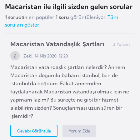
e
Macaristan ile ilgili sizden gelen sorular
s
1 sorudan
en popüler
1 soru
görüntüleniyor.
Tüm
o
soruları göster
t
h
Macaristan Vatandaşlık Şartları
o
Zeki, 14 Nis 2020, 12:29
L
Macaristan vatandaşlık şartları nelerdir? Annem
e
Macaristan doğumlu babam İstanbul, ben de
t
İstanbul’da doğdum. Fakat annemden
o
faydalanarak Macaristan vatandaşı olmak için ne
n
yapmam lazım? Bu süreçte ne gibi bir hizmet
y
alabilirim sizden? Sonuçlanması uzun süren bir
a
işlemidir?
L
Yorum Ekle
Cevabı Görüntüle
i