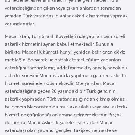
e
vatandaşlığından çıkan veya çıkarılanlardan sonradan
yeniden Türk vatandaşı olanlar askerlik hizmetini yapmak
I
zorundadırlar.
r
Macaristan, Türk Silahlı Kuvvetleri’nde yapılan tam süreli
a
askerlik hizmetini aynen kabul etmektedir. Bununla
k
birlikte, Macar Hükümeti, her yıl yeniden belirlenen döviz
meblağını ödeyerek üç haftalık temel eğitim yapanları
İ
askerliğini tamamlamış addetmemekte, ancak, ancak bu
r
askerlik süresini Macaristan’da yapılması gereken askerlik
l
hizmeti süresinden düşmektedir. Öte yandan, Macar
a
vatandaşlığına geçen 20 yaşındaki bir Türk gencinin,
n
askerlik yapmadan Türk vatandaşlığından çıkmış olması,
d
bu gencin Macaristan´da mutlaka silahlı veya sivil askerlik
a
hizmetine çağrılacağı anlamına gelmemektedir. Birçok
durumda, Macar Askerlik Şubeleri sonradan Macar
İ
vatandaşı olan yabancı gençleri takip etmemekte ve
s