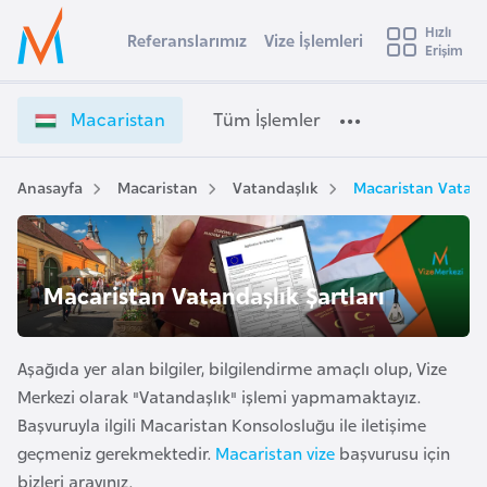
u
Hızlı
s
Referanslarımız
Vize İşlemleri
Başvuru yapmak istediğiniz ülkeyi seçin
Erişim
M
İ
Üye
t
Ülke Seçimi
a
Girişi
r
c
l
Macaristan
Tüm İşlemler
a
a
l
e
r
y
i
Anasayfa
Macaristan
Vatandaşlık
Macaristan Vatanda
t
a
s
t
i
a
A
n
ş
Macaristan Vatandaşlık Şartları
v
V
u
i
i
s
z
Aşağıda yer alan bilgiler, bilgilendirme amaçlı olup, Vize
m
t
e
Merkezi olarak "Vatandaşlık" işlemi yapmamaktayız.
u
İ
Başvuruyla ilgili Macaristan Konsolosluğu ile iletişime
r
ş
geçmeniz gerekmektedir.
Macaristan vize
başvurusu için
y
l
bizleri arayınız.