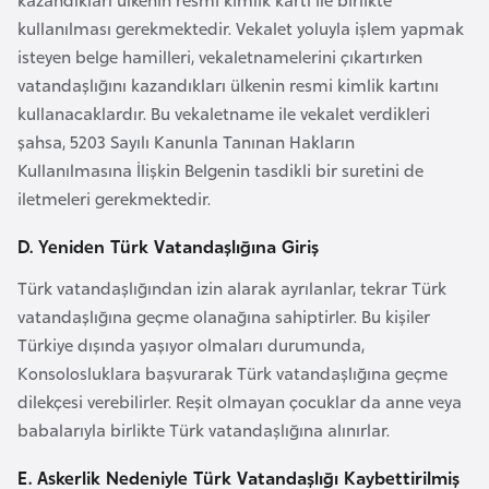
kullanılması gerekmektedir. Vekalet yoluyla işlem yapmak
isteyen belge hamilleri, vekaletnamelerini çıkartırken
K
vatandaşlığını kazandıkları ülkenin resmi kimlik kartını
a
kullanacaklardır. Bu vekaletname ile vekalet verdikleri
m
şahsa, 5203 Sayılı Kanunla Tanınan Hakların
e
Kullanılmasına İlişkin Belgenin tasdikli bir suretini de
r
iletmeleri gerekmektedir.
u
n
D. Yeniden Türk Vatandaşlığına Giriş
Türk vatandaşlığından izin alarak ayrılanlar, tekrar Türk
K
vatandaşlığına geçme olanağına sahiptirler. Bu kişiler
a
Türkiye dışında yaşıyor olmaları durumunda,
n
Konsolosluklara başvurarak Türk vatandaşlığına geçme
a
dilekçesi verebilirler. Reşit olmayan çocuklar da anne veya
d
babalarıyla birlikte Türk vatandaşlığına alınırlar.
a
E. Askerlik Nedeniyle Türk Vatandaşlığı Kaybettirilmiş