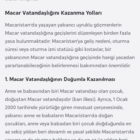
a
e
m
Macar Vatandaşlığını Kazanma Yolları
l
A
Macaristan'da yaşayan yabancı uyruklu göçmenlerin
e
z
r
Macar vatandaşlığına geçişlerini düzenleyen birden fazla
e
i
yasa bulunmaktadır. Macaristan’ya geliş nedeni, oturma
r
süresi veya oturma izni statüsü gibi kıstaslar, bir
b
yabancının Macar vatandaşlığına geçişinde hangi yasadan
a
yararlanabileceğinin belirlenmesi bakımından önemlidir.
y
c
1. Macar Vatandaşlığının Doğumla Kazanılması
a
Anne ve babasından biri Macar vatandaşı olan çocuk,
n
doğuştan Macar vatandaşıdır (kan ilkesi). Ayrıca, 1 Ocak
2000 tarihinde yürürlüğe giren mevzuat çerçevesinde,
B
yabancı anne ve babaların Macaristan'da doğan
a
çocukları, anne veya babadan biri çocuk doğduğunda en
h
az sekiz yıldan beri devamlı ve yasal şekilde Macaristan'da
r
yaşıyor ve de oturma hakkına ya da en az üç yıldan beri