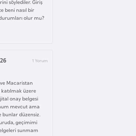
ni söylediler. Giriş
 beni nasıl bir
 durumları olur mu?
026
 ve Macaristan
 katılmak üzere
ital onay belgesi
syonum mevcut ama
e bunlar düzensiz.
vuruda, geçimimi
belgeleri sunmam