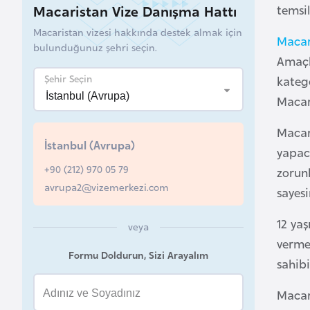
Macaristan Vize Danışma Hattı
temsil
B
Macaristan vizesi hakkında destek almak için
Macari
e
bulunduğunuz şehri seçin.
l
Amaçlı
a
Şehir Seçin
katego
r
Macar
u
s
Macar
İstanbul (Avrupa)
yapaca
+90 (212) 970 05 79
B
zorunl
avrupa2@vizemerkezi.com
e
sayesi
l
12 yaş
ç
veya
verme
i
Formu Doldurun, Sizi Arayalım
k
sahib
a
Macar