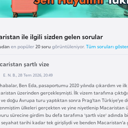
ristan ile ilgili sizden gelen sorular
rudan
en popüler
20 soru
görüntüleniyor.
Tüm soruları göste
aristan şartlı vize
E. N. B., 28 Tem 2026, 20:49
habalar, Ben Eda, pasaportumu 2020 yılında çıkardım ve il
ristan üzerinden gerçekleşmişti. İlk vizem tarafıma çıktı
i ve doğu Avrupa turu yaptıktan sonra Prag’tan Türkiye’ye 
nmiştim ülkeleri gerçekten ve yine niyetlenip Macaristan 
uru sürecine girdim bu defa tarafıma 'şartlı vize' adında bir
 seyahat tarihi kadar tek girişliydi ve benden Macaristan’a 