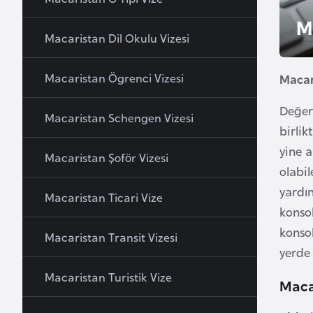
u
M
r
Macaristan Dil Okulu Vizesi
y
a
Macaristan Ögrenci Vizesi
Macar
A
Değerl
Macaristan Schengen Vizesi
z
birlik
e
yine 
Macaristan Şoför Vizesi
r
olabil
b
yardı
Macaristan Ticari Vize
a
konsol
y
konsol
c
Macaristan Transit Vizesi
yerde 
a
n
Macaristan Turistik Vize
Macar
B