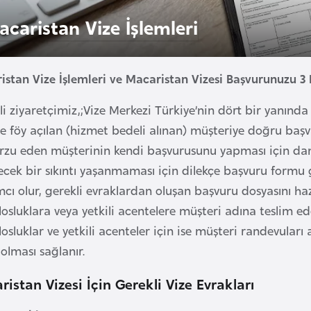
acaristan Vize İşlemleri
istan Vize İşlemleri ve Macaristan Vizesi Başvurunuzu 3 
i ziyaretçimiz,;Vize Merkezi Türkiye’nin dört bir yanında b
te föy açılan (hizmet bedeli alınan) müşteriye doğru baş
arzu eden müşterinin kendi başvurusunu yapması için dan
ecek bir sıkıntı yaşanmaması için dilekçe başvuru formu 
mcı olur, gerekli evraklardan oluşan başvuru dosyasını h
osluklara veya yetkili acentelere müşteri adına teslim ed
osluklar ve yetkili acenteler için ise müşteri randevuları 
olması sağlanır.
istan Vizesi İçin Gerekli Vize Evrakları