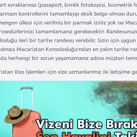
rt evraklarınızı (pasaport, kimlik fotokopisi, biometrik fo
larınızın kontrollerini tamamlayıp eksik belge olması du
chengen ülkesi için verilmiş bir parmak iziniz yok ise M
prosedürlerinizi tamamlamanız gerekecektir. Randevun
osluğu ileri bir tarihe randevu verebilir. Sizin için uygu
 adınıza Macaristan Konsolosluğu'ndan en yakın tarihe ra
nda herhangi bir sorun yaşamamanız adına müşteri temsilc
stan Vize İşlemleri için vize uzmanlarımız ile iletişime ge