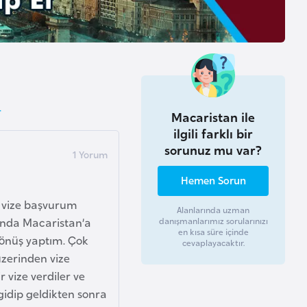
r
Macaristan ile
ilgili farklı bir
sorunuz mu var?
Hemen Sorun
k vize başvurum
Alanlarında uzman
ğında Macaristan’a
danışmanlarımız sorularınızı
en kısa süre içinde
dönüş yaptım. Çok
cevaplayacaktır.
üzerinden vize
 vize verdiler ve
gidip geldikten sonra