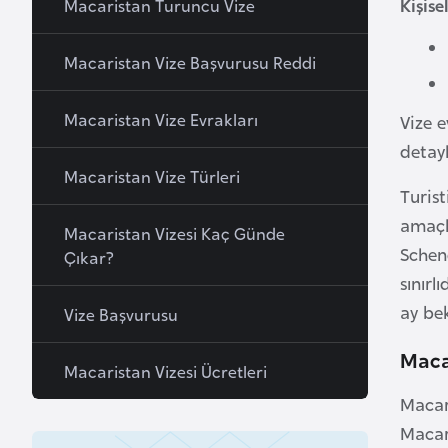
Kişise
Macaristan Turuncu Vize
a
h
Macaristan Vize Başvurusu Reddi
r
e
Macaristan Vize Evrakları
Vize 
y
detayl
n
Macaristan Vize Türleri
Turist
B
amaçla
Macaristan Vizesi Kaç Günde
a
Schen
Çıkar?
n
sınırl
g
ay bek
Vize Başvurusu
l
a
Maca
d
Macaristan Vizesi Ücretleri
e
Macar
ş
Macar