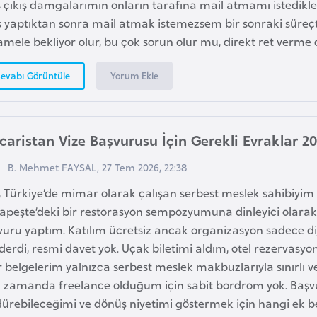
ş çıkış damgalarımın onların tarafına mail atmamı istedikleri
ş yaptıktan sonra mail atmak istemezsem bir sonraki süreçte
mele bekliyor olur, bu çok sorun olur mu, direkt ret verme
Yorum Ekle
evabı Görüntüle
aristan Vize Başvurusu İçin Gerekli Evraklar 2
B. Mehmet FAYSAL, 27 Tem 2026, 22:38
, Türkiye’de mimar olarak çalışan serbest meslek sahibiyim
apeşte’deki bir restorasyon sempozyumuna dinleyici olarak
uru yaptım. Katılım ücretsiz ancak organizasyon sadece dij
derdi, resmi davet yok. Uçak biletimi aldım, otel rezerva
r belgelerim yalnızca serbest meslek makbuzlarıyla sınırlı v
ı zamanda freelance olduğum için sabit bordrom yok. Baş
dürebileceğimi ve dönüş niyetimi göstermek için hangi ek 