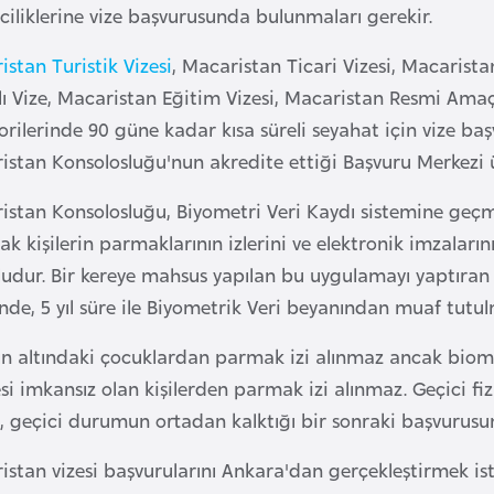
ciliklerine vize başvurusunda bulunmaları gerekir.
stan Turistik Vizesi
, Macaristan Ticari Vizesi, Macarista
 Vize, Macaristan Eğitim Vizesi, Macaristan Resmi Amaçlı
rilerinde 90 güne kadar kısa süreli seyahat için vize baş
istan Konsolosluğu'nun akredite ettiği Başvuru Merkezi 
istan Konsolosluğu, Biyometri Veri Kaydı sistemine geçmi
k kişilerin parmaklarının izlerini ve elektronik imzaları
udur. Bir kereye mahsus yapılan bu uygulamayı yaptıran k
nde, 5 yıl süre ile Biyometrik Veri beyanından muaf tutul
ın altındaki çocuklardan parmak izi alınmaz ancak biometr
si imkansız olan kişilerden parmak izi alınmaz. Geçici f
i, geçici durumun ortadan kalktığı bir sonraki başvurus
istan vizesi başvurularını Ankara'dan gerçekleştirmek is