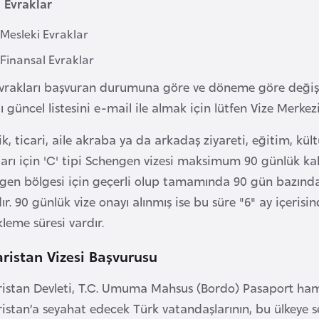
l Evraklar
Mesleki Evraklar
Finansal Evraklar
evrakları başvuran durumuna göre ve döneme göre değişeb
ı güncel listesini e-mail ile almak için lütfen Vize Merkez
ik, ticari, aile akraba ya da arkadaş ziyareti, eğitim, kül
rı için 'C' tipi Schengen vizesi maksimum 90 günlük kalı
gen bölgesi için geçerli olup tamamında 90 gün bazında 
ıdır. 90 günlük vize onayı alınmış ise bu süre "6" ay içerisi
leme süresi vardır.
ristan Vizesi Başvurusu
istan Devleti, T.C. Umuma Mahsus (Bordo) Pasaport hamil
istan’a seyahat edecek Türk vatandaşlarının, bu ülkeye 