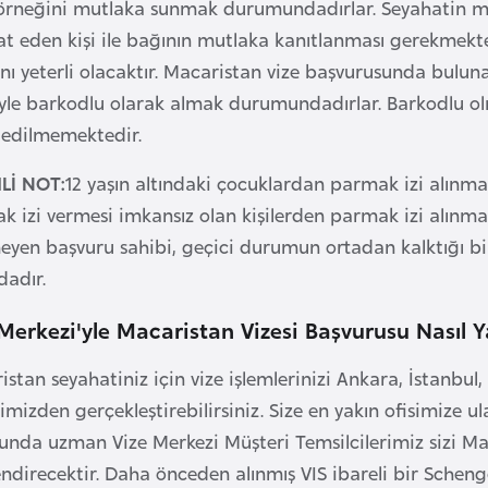
 örneğini mutlaka sunmak durumundadırlar. Seyahatin masr
t eden kişi ile bağının mutlaka kanıtlanması gerekmekted
ı yeterli olacaktır. Macaristan vize başvurusunda buluna
siyle barkodlu olarak almak durumundadırlar. Barkodlu 
 edilmemektedir.
Lİ NOT:
12 yaşın altındaki çocuklardan parmak izi alınmaz
 izi vermesi imkansız olan kişilerden parmak izi alınmaz
eyen başvuru sahibi, geçici durumun ortadan kalktığı b
dadır.
Merkezi'yle Macaristan Vizesi Başvurusu Nasıl Ya
stan seyahatiniz için vize işlemlerinizi Ankara, İstanbul
rimizden gerçekleştirebilirsiniz. Size en yakın ofisimize ula
unda uzman Vize Merkezi Müşteri Temsilcilerimiz sizi Mac
lendirecektir. Daha önceden alınmış VIS ibareli bir Sche