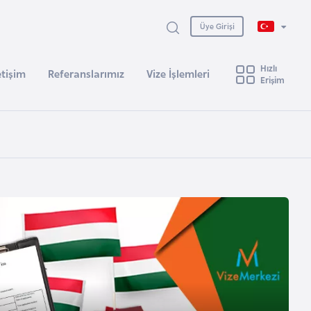
Üye Girişi
Hızlı
etişim
Referanslarımız
Vize İşlemleri
Erişim