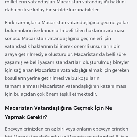
milletlerin vatandaşları Macaristan vatandaşlığı hakkını
i
daha hızlı ve kolay bir şekilde kazanabilirler.
n
Farklı amaçlarla Macaristan vatandaşlığına geçme yolları
B
bulunanların ise kanunlarla belirtilen haklarını araması
o
sonucu Macaristan vatandaşlığına geçmeleri için
s
vatandaşlık haklarının bilinerek önemli unsurların bir
n
araya getirilmesiyle oluşturulur. Macaristan’da belli süre
a
yaşamış ve belli yaşam standartları oluşturulmuş bireyler
H
için sağlanan
Macaristan vatandaşlığı
almak için gereken
e
koşulların yerine getirilmesi ve bu koşulların
r
tamamlanması Macaristan vatandaşlığının kazanılması
s
için bu açıdan çok önem teşkil etmektedir.
e
Macaristan Vatandaşlığına Geçmek İçin Ne
k
Yapmak Gerekir?
B
Ebeveynlerinizden en az biri veya onların ebeveynlerinden
u
biri Macaristan doğumlu ise Macaristan vatandaşlığı için