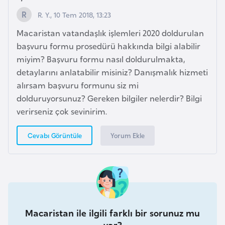
i
R. Y., 10 Tem 2018, 13:23
b
u
Macaristan vatandaşlık işlemleri 2020 doldurulan
t
başvuru formu prosedürü hakkında bilgi alabilir
i
miyim? Başvuru formu nasıl doldurulmakta,
detaylarını anlatabilir misiniz? Danışmalık hizmeti
Ç
alırsam başvuru formunu siz mi
i
dolduruyorsunuz? Gereken bilgiler nelerdir? Bilgi
n
verirseniz çok sevinirim.
Yorum Ekle
Cevabı Görüntüle
D
a
n
i
m
a
Macaristan ile ilgili farklı bir sorunuz mu
r
var?