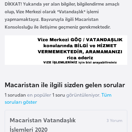
DİKKAT! Yukarıda yer alan bilgiler, bilgilendirme amaçlı
r
olup, Vize Merkezi olarak "Vatandaşlık" işlemi
i
yapmamaktayız. Başvuruyla ilgili Macaristan
y
Konsolosluğu ile iletişime geçmeniz gerekmektedir.
e
t
i
C
e
z
Macaristan ile ilgili sizden gelen sorular
a
y
1 sorudan
en popüler
1 soru
görüntüleniyor.
Tüm
i
soruları göster
r
Macaristan Vatandaşlık
C
İşlemleri 2020