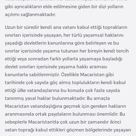
gibi ayrıcalıkların elde edilmesine giden bir dizi yolların
a
açılımı sağlanmaktadır.
r
u
Uzun bir süredir kendi ana vatanı kabul ettiği toprakların
s
sınırları içerisinde yaşayan, her türlü yaşamsal haklarını
yaşadığı devletlerin kanunlarına göre belirleyen ve bu
B
sınırlar içerisinde yaşama tutunan her bireyin kendi tercih
e
ettiği veya sonradan farklı yollarla yaşamaya başladığı
l
devlet sınırları içerisinde yaşama hakkı araması
ç
kanunlarla sabitlenmiştir. Özellikle Macaristan gibi
i
tarihinde çok sayıda göç almış toplulukların kendi kabul
k
ettiği ülke vatandaşlarına bu konuda çok fazla sayıda
a
tanınmış yasal haklar bulunmaktadır. Bu amaçla
Macaristan vatandaşlığına geçmek için gereken hakların
aranmasında ortak paydaların bulunması önemlidir. Bu
B
sebeplerle Macaristan’da çok uzun bir zamandır ikinci
e
vatan toprağı kabul ettikleri göçmen bölgelerinde yaşayan
n