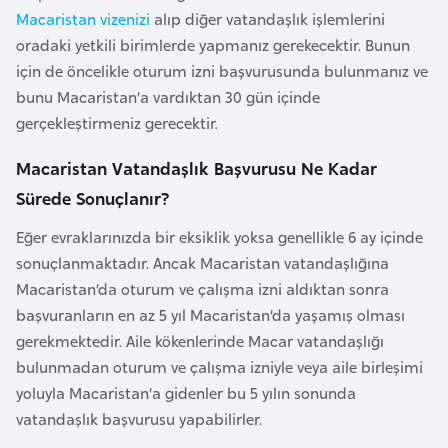
F
Macaristan vizenizi
alıp diğer vatandaşlık işlemlerini
a
oradaki yetkili birimlerde yapmanız gerekecektir. Bunun
s
için de öncelikle oturum izni başvurusunda bulunmanız ve
o
bunu Macaristan’a vardıktan 30 gün içinde
gerçekleştirmeniz gerecektir.
Ç
Macaristan Vatandaşlık Başvurusu Ne Kadar
a
Sürede Sonuçlanır?
d
Eğer evraklarınızda bir eksiklik yoksa genellikle 6 ay içinde
Ç
sonuçlanmaktadır. Ancak Macaristan vatandaşlığına
e
Macaristan’da oturum ve çalışma izni aldıktan sonra
k
başvuranların en az 5 yıl Macaristan’da yaşamış olması
C
gerekmektedir. Aile kökenlerinde Macar vatandaşlığı
u
bulunmadan oturum ve çalışma izniyle veya aile birleşimi
m
yoluyla Macaristan’a gidenler bu 5 yılın sonunda
h
vatandaşlık başvurusu yapabilirler.
u