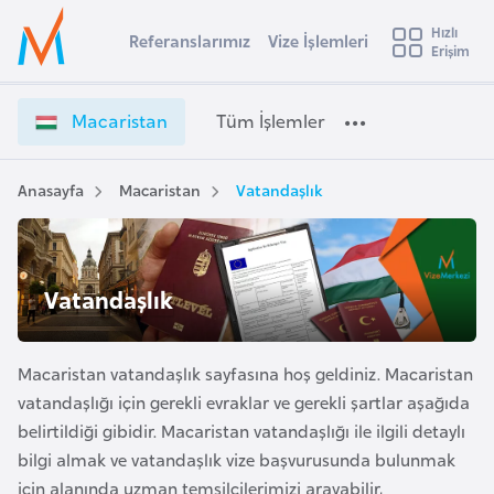
u
Hızlı
s
Referanslarımız
Vize İşlemleri
Başvuru yapmak istediğiniz ülkeyi seçin
Erişim
M
İ
Üye
t
Ülke Seçimi
a
Girişi
r
c
l
Macaristan
Tüm İşlemler
a
a
l
e
r
y
i
Anasayfa
Macaristan
Vatandaşlık
t
a
s
t
i
a
A
n
ş
Vatandaşlık
v
V
u
i
i
s
z
Macaristan vatandaşlık sayfasına hoş geldiniz. Macaristan
m
t
e
vatandaşlığı için gerekli evraklar ve gerekli şartlar aşağıda
u
İ
belirtildiği gibidir. Macaristan vatandaşlığı ile ilgili detaylı
r
ş
bilgi almak ve vatandaşlık vize başvurusunda bulunmak
y
l
için alanında uzman temsilcilerimizi arayabilir,