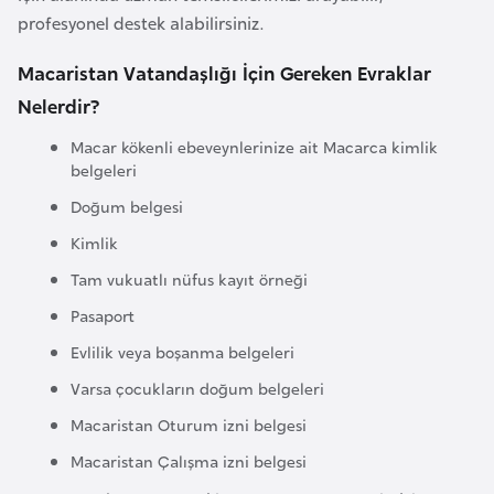
a
e
profesyonel destek alabilirsiniz.
m
l
Macaristan Vatandaşlığı İçin Gereken Evraklar
A
e
z
Nelerdir?
r
e
i
Macar kökenli ebeveynlerinize ait Macarca kimlik
r
belgeleri
b
Doğum belgesi
a
Kimlik
y
c
Tam vukuatlı nüfus kayıt örneği
a
Pasaport
n
Evlilik veya boşanma belgeleri
Varsa çocukların doğum belgeleri
B
a
Macaristan Oturum izni belgesi
h
Macaristan Çalışma izni belgesi
r