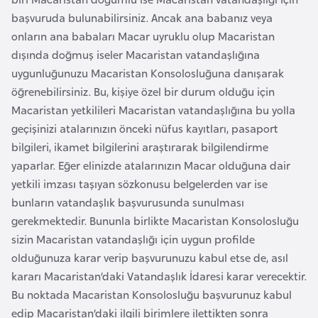
l
başvuruda bulunabilirsiniz. Ancak ana babanız veya
g
onların ana babaları Macar uyruklu olup Macaristan
a
dışında doğmuş iseler Macaristan vatandaşlığına
r
uygunluğunuzu Macaristan Konsolosluğuna danışarak
i
öğrenebilirsiniz. Bu, kişiye özel bir durum olduğu için
s
Macaristan yetkilileri Macaristan vatandaşlığına bu yolla
t
geçişinizi atalarınızın önceki nüfus kayıtları, pasaport
a
bilgileri, ikamet bilgilerini araştırarak bilgilendirme
n
yaparlar. Eğer elinizde atalarınızın Macar olduğuna dair
yetkili imzası taşıyan sözkonusu belgelerden var ise
B
bunların vatandaşlık başvurusunda sunulması
u
gerekmektedir. Bununla birlikte Macaristan Konsolosluğu
r
sizin Macaristan vatandaşlığı için uygun profilde
k
olduğunuza karar verip başvurunuzu kabul etse de, asıl
i
kararı Macaristan’daki Vatandaşlık İdaresi karar verecektir.
n
Bu noktada Macaristan Konsolosluğu başvurunuz kabul
a
edip Macaristan’daki ilgili birimlere ilettikten sonra