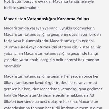
Not: Bütün başvuru evraklar Macarca tercümeleriyle
e
birlikte sunulmalıdır.
y
n
Macaristan Vatandaşlığını Kazanma Yolları
Macaristan'da yaşayan yabancı uyruklu göçmenlerin
B
Macaristan vatandaşlığına geçişlerini düzenleyen birden
a
fazla yasa bulunmaktadır. Macaristan’a geliş nedeni,
n
oturma süresi veya
oturma izni
statüsü gibi kıstaslar, bir
g
yabancının Macaristan vatandaşlığına geçişinde hangi
l
yasadan yararlanabileceğinin belirlenmesi bakımından
a
önemlidir.
d
e
Macaristan vatandaşlığına geçme, her şeyden önce her
ş
ülke vatandaşının kendi özgür iradesi ile karar vermesi
gereken bir konudur. Macaristan vatandaşlığına geçilmesi
halinde Macaristan’da seçme seçilme hakkından, AB
B
ülkeleri içerisinde serbest dolaşım hakkına, Macaristan
e
vatandaşlarına tanınan her türlü imtiyaz ve memur olma
l