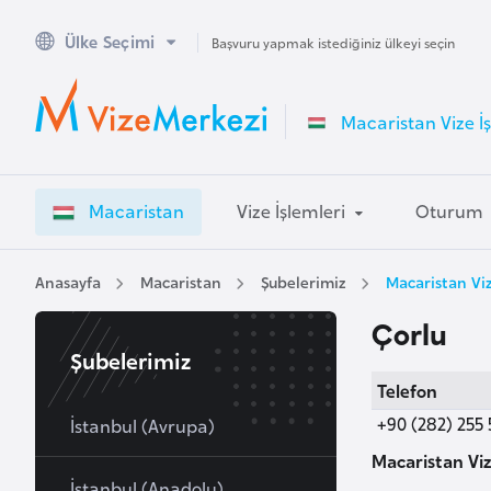
Ülke Seçimi
A
Başvuru yapmak istediğiniz ülkeyi seçin
v
u
Macaristan Vize İş
s
t
r
Macaristan
Vize İşlemleri
Oturum
a
l
y
Anasayfa
Macaristan
Şubelerimiz
Macaristan Vi
a
Çorlu
Şubelerimiz
A
Telefon
v
+90 (282) 255 
u
İstanbul (Avrupa)
s
Macaristan Viz
t
İstanbul (Anadolu)