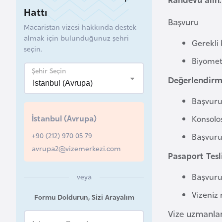
Hattı
B
Başvuru
Macaristan vizesi hakkında destek
e
almak için bulunduğunuz şehri
l
Gerekli 
seçin.
a
Biyometr
r
Şehir Seçin
Değerlendirm
u
s
Başvuru
İstanbul (Avrupa)
Konsolos
B
+90 (212) 970 05 79
e
Başvurun
avrupa2@vizemerkezi.com
l
Pasaport Tesl
ç
i
Başvuru
veya
k
Vizeniz r
Formu Doldurun, Sizi Arayalım
a
Vize uzmanlar