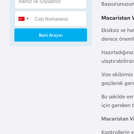
Başvurunuzun 
B
e
Macaristan V
n
i
Eksiksiz ve h
Beni Arayın
n
derece önemli
Hazırladığınız
B
ulaştırabilirsi
o
s
Vize ekibimiz
n
geçilerek ger
a
H
Bu şekilde ev
e
için gereken 
r
s
Macaristan V
e
k
Kontrollerin 