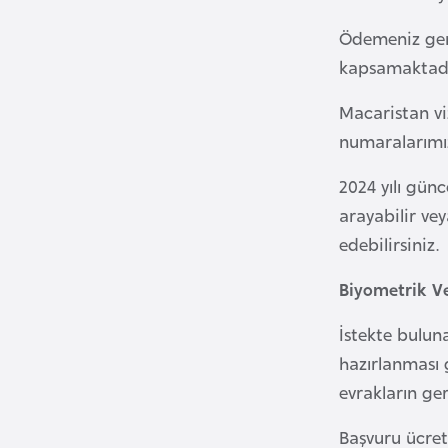
Ödemeniz gere
B
kapsamaktadı
u
l
Macaristan vi
g
numaralarımıza
a
r
2024 yılı günc
i
arayabilir ve
s
edebilirsiniz.
t
a
Biyometrik Ve
n
İstekte bulun
hazırlanması 
B
evrakların ger
u
r
Başvuru ücret
k