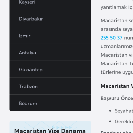
Kayseri
yanıtlamak iç
a
h
Diyarbakır
Macaristan sey
r
arasında seya
e
İzmir
255 50 37
num
y
uzmanlarımızda
n
Antalya
Macaristan viz
Macaristan Tu
B
Gaziantep
a
türlerine uygu
n
Macaristan V
Trabzon
g
l
Başvuru Önces
a
Bodrum
d
Seyahat
e
Gerekli 
ş
Macaristan Vize Danışma
Randevu alın.