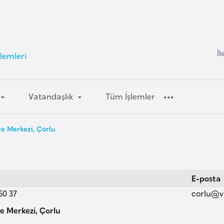
İl
lemleri
Vatandaşlık
Tüm İşlemler
ze Merkezi, Çorlu
E-posta
50 37
corlu@v
e Merkezi, Çorlu