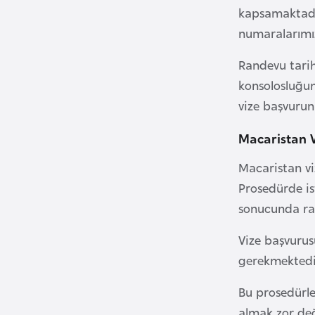
kapsamaktadır
i
numaralarımız
n
a
Randevu tarih
F
konsolosluğun
a
vize başvurun
s
o
Macaristan 
Macaristan vi
Ç
a
Prosedürde i
d
sonucunda ra
Vize başvurus
Ç
gerekmektedir.
e
k
Bu prosedürle
C
almak zor değ