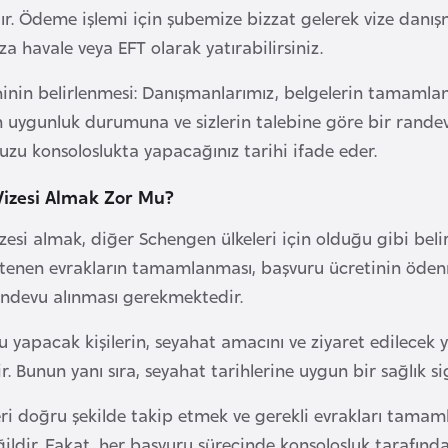
. Ödeme işlemi için şubemize bizzat gelerek vize danış
a havale veya EFT olarak yatırabilirsiniz.
inin belirlenmesi: Danışmanlarımız, belgelerin tamaml
 uygunluk durumuna ve sizlerin talebine göre bir randevu 
uzu konsoloslukta yapacağınız tarihi ifade eder.
Vizesi Almak Zor Mu?
zesi almak, diğer Schengen ülkeleri için olduğu gibi bel
stenen evrakların tamamlanması, başvuru ücretinin öden
ndevu alınması gerekmektedir.
u yapacak kişilerin, seyahat amacını ve ziyaret edilecek 
 Bunun yanı sıra, seyahat tarihlerine uygun bir sağlık si
ri doğru şekilde takip etmek ve gerekli evrakları tama
ildir. Fakat, her başvuru sürecinde konsolosluk tarafından