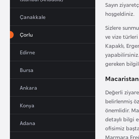
Sayın ziyaret
u
hoşgeldiniz.
r
Çanakkale
y
Sizlere sunmu
a
Çorlu
ve vize türle
Kapaklı, Erge
A
Edirne
yapabilirsiniz
z
gereken bilgil
e
Bursa
r
Macaristan 
b
Ankara
a
Değerli ziyare
y
belirlenmiş ö
c
Konya
önemlidir. Ma
a
detaylı bilgi 
n
Adana
ofisimiz başt
Marmara Ereğli
B