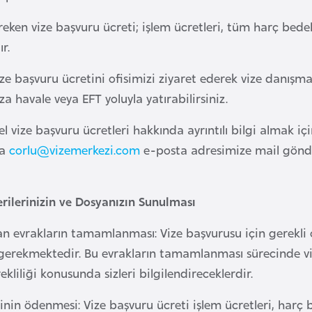
ken vize başvuru ücreti; işlem ücretleri, tüm harç bedell
r.
ze başvuru ücretini ofisimizi ziyaret ederek vize danışm
 havale veya EFT yoluyla yatırabilirsiniz.
el vize başvuru ücretleri hakkında ayrıntılı bilgi almak iç
ya
corlu@vizemerkezi.com
e-posta adresimize mail gönd
rilerinizin ve Dosyanızın Sunulması
an evrakların tamamlanması: Vize başvurusu için gerekli 
gerekmektedir. Bu evrakların tamamlanması sürecinde vi
ekliliği konusunda sizleri bilgilendireceklerdir.
inin ödenmesi: Vize başvuru ücreti işlem ücretleri, harç b