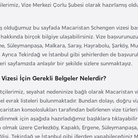
çilerimiz, Vize Merkezi Çorlu Şubesi olarak hazırlamış 
ş olduğumuz bu sayfada Macaristan Schengen vizesi başvuru
ri hakkında birçok bilgiye ulaşabilirsiniz. Vize başvurunu
ne, Süleymanpaşa, Malkara, Saray, Hayrabolu, Şarköy, Mur
. Ayrıca Tekirdağ ve İstanbul gibi şehirlerden de başvurul
eri sayfamızda anlaşılır bir şekilde sizlere sunmaktayız.
Vizesi İçin Gerekli Belgeler Nelerdir?
tçilerimiz, seyahat nedeninize bağlı olarak Macaristan viz
zel evrak listeleri bulunmaktadır. Bundan dolayı, doğru 
caristan konsoloslukları tarafından belirlenen vize türler
edinmek için aşağıda hazırladığımız başlıklara tıklayabili
a olmak üzere Çerkezköy, Kapaklı, Ergene, Süleymanpaşa, 
si, Tekirdağ ve İstanbul gibi illerden yapabileceğiniz Mac