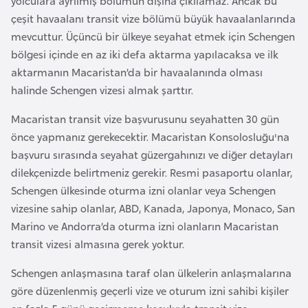
yolculara ayrılmış bölümün dışına çıkılamaz. Ancak bu
i
çeşit havaalanı transit vize bölümü büyük havaalanlarında
n
mevcuttur. Üçüncü bir ülkeye seyahat etmek için Schengen
bölgesi içinde en az iki defa aktarma yapılacaksa ve ilk
B
aktarmanın Macaristan’da bir havaalanında olması
o
halinde Schengen vizesi almak şarttır.
s
n
Macaristan transit vize başvurusunu seyahatten 30 gün
a
önce yapmanız gerekecektir. Macaristan Konsolosluğu'na
H
başvuru sırasında seyahat güzergahınızı ve diğer detayları
e
dilekçenizde belirtmeniz gerekir. Resmi pasaportu olanlar,
r
Schengen ülkesinde oturma izni olanlar veya Schengen
s
vizesine sahip olanlar, ABD, Kanada, Japonya, Monaco, San
e
Marino ve Andorra’da oturma izni olanların Macaristan
k
transit vizesi almasına gerek yoktur.
Schengen anlaşmasına taraf olan ülkelerin anlaşmalarına
B
göre düzenlenmiş geçerli vize ve oturum izni sahibi kişiler
u