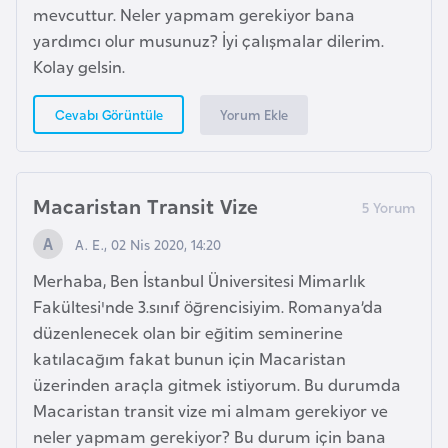
k
mevcuttur. Neler yapmam gerekiyor bana
a
yardımcı olur musunuz? İyi çalışmalar dilerim.
Kolay gelsin.
D
Yorum Ekle
Cevabı Görüntüle
e
m
o
Macaristan Transit Vize
k
r
A. E., 02 Nis 2020, 14:20
a
Merhaba, Ben İstanbul Üniversitesi Mimarlık
t
Fakültesi'nde 3.sınıf öğrencisiyim. Romanya’da
i
düzenlenecek olan bir eğitim seminerine
k
katılacağım fakat bunun için Macaristan
K
üzerinden araçla gitmek istiyorum. Bu durumda
o
Macaristan transit vize mi almam gerekiyor ve
n
neler yapmam gerekiyor? Bu durum için bana
g