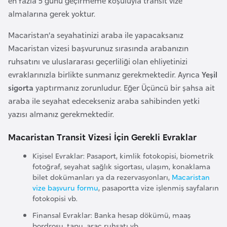
en fazla 5 günü geçirmeme koşuluyla transit vize
l
almalarına gerek yoktur.
g
a
Macaristan’a seyahatinizi araba ile yapacaksanız
r
Macaristan vizesi başvurunuz sırasında arabanızın
i
ruhsatını ve uluslararası geçerliliği olan ehliyetinizi
s
evraklarınızla birlikte sunmanız gerekmektedir. Ayrıca
Yeşil
t
sigorta
yaptırmanız zorunludur. Eğer Üçüncü bir şahsa ait
a
araba ile seyahat edecekseniz araba sahibinden yetki
n
yazısı almanız gerekmektedir.
Macaristan Transit Vizesi İçin Gerekli Evraklar
B
u
Kişisel Evraklar: Pasaport, kimlik fotokopisi, biometrik
fotoğraf, seyahat sağlık sigortası, ulaşım, konaklama
r
bilet dokümanları ya da rezervasyonları,
Macaristan
k
vize başvuru formu
, pasaportta vize işlenmiş sayfaların
i
fotokopisi vb.
n
Finansal Evraklar: Banka hesap dökümü, maaş
a
bordrosu, tapu, araç ruhsatı vb.