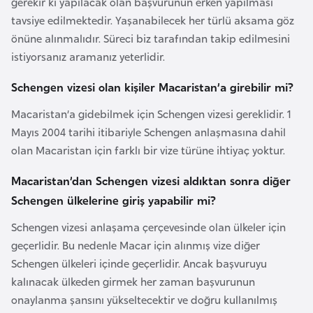
gerekir ki yapılacak olan başvurunun erken yapılması
a
e
tavsiye edilmektedir. Yaşanabilecek her türlü aksama göz
m
önüne alınmalıdır. Süreci biz tarafından takip edilmesini
l
A
e
istiyorsanız aramanız yeterlidir.
z
r
e
Schengen vizesi olan kişiler Macaristan’a girebilir mi?
i
r
Macaristan’a gidebilmek için Schengen vizesi gereklidir. 1
b
Mayıs 2004 tarihi itibariyle Schengen anlaşmasına dahil
a
olan Macaristan için farklı bir vize türüne ihtiyaç yoktur.
y
c
Macaristan’dan Schengen vizesi aldıktan sonra diğer
a
Schengen ülkelerine giriş yapabilir mi?
n
Schengen vizesi anlaşama çerçevesinde olan ülkeler için
geçerlidir. Bu nedenle Macar için alınmış vize diğer
B
Schengen ülkeleri içinde geçerlidir. Ancak başvuruyu
a
kalınacak ülkeden girmek her zaman başvurunun
h
onaylanma şansını yükseltecektir ve doğru kullanılmış
r