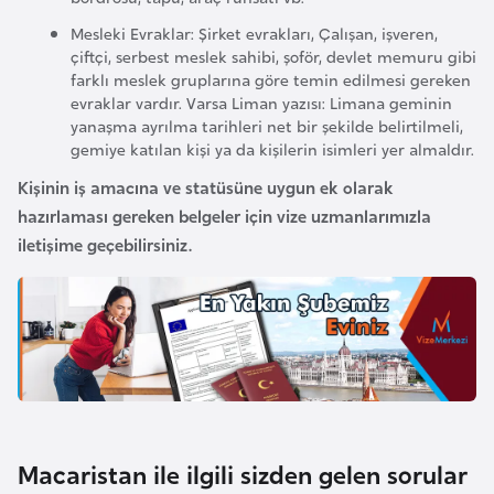
F
Mesleki Evraklar: Şirket evrakları, Çalışan, işveren,
a
çiftçi, serbest meslek sahibi, şoför, devlet memuru gibi
s
farklı meslek gruplarına göre temin edilmesi gereken
o
evraklar vardır. Varsa Liman yazısı: Limana geminin
yanaşma ayrılma tarihleri net bir şekilde belirtilmeli,
gemiye katılan kişi ya da kişilerin isimleri yer almaldır.
Ç
Kişinin iş amacına ve statüsüne uygun ek olarak
a
hazırlaması gereken belgeler için vize uzmanlarımızla
d
iletişime geçebilirsiniz.
Ç
e
k
C
u
m
h
Macaristan ile ilgili sizden gelen sorular
u