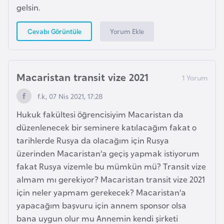
i
gelsin.
b
u
Yorum Ekle
Cevabı Görüntüle
t
i
Macaristan transit vize 2021
Ç
f.k, 07 Nis 2021, 17:28
i
n
Hukuk fakültesi öğrencisiyim Macaristan da
düzenlenecek bir seminere katılacağım fakat o
D
tarihlerde Rusya da olacağım için Rusya
a
üzerinden Macaristan’a geçiş yapmak istiyorum
n
fakat Rusya vizemle bu mümkün mü? Transit vize
i
almam mı gerekiyor? Macaristan transit vize 2021
m
için neler yapmam gerekecek? Macaristan’a
a
yapacağım başvuru için annem sponsor olsa
r
bana uygun olur mu Annemin kendi şirketi