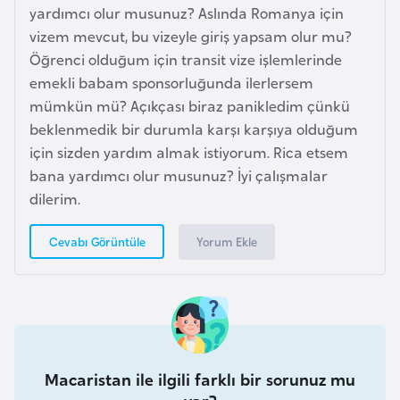
yardımcı olur musunuz? Aslında Romanya için
o
vizem mevcut, bu vizeyle giriş yapsam olur mu?
Öğrenci olduğum için transit vize işlemlerinde
B
emekli babam sponsorluğunda ilerlersem
u
mümkün mü? Açıkçası biraz panikledim çünkü
l
beklenmedik bir durumla karşı karşıya olduğum
g
için sizden yardım almak istiyorum. Rica etsem
a
bana yardımcı olur musunuz? İyi çalışmalar
r
dilerim.
i
s
Yorum Ekle
Cevabı Görüntüle
t
a
n
E
r
Macaristan ile ilgili farklı bir sorunuz mu
m
var?