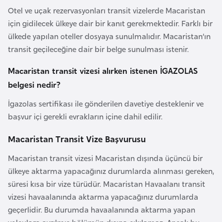
Otel ve uçak rezervasyonları transit vizelerde Macaristan
a
için gidilecek ülkeye dair bir kanıt gerekmektedir. Farklı bir
r
ülkede yapılan oteller dosyaya sunulmalıdır. Macaristan’ın
u
transit geçileceğine dair bir belge sunulması istenir.
s
Macaristan transit vizesi alırken istenen İGAZOLAS
B
belgesi nedir?
e
İgazolas sertifikası ile gönderilen davetiye desteklenir ve
l
başvur içi gerekli evrakların içine dahil edilir.
ç
i
Macaristan Transit Vize Başvurusu
k
a
Macaristan transit vizesi Macaristan dışında üçüncü bir
ülkeye aktarma yapacağınız durumlarda alınması gereken,
süresi kısa bir vize türüdür. Macaristan Havaalanı transit
B
vizesi havaalanında aktarma yapacağınız durumlarda
e
geçerlidir. Bu durumda havaalanında aktarma yapan
n