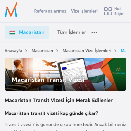
u
Hızlı
s
Referanslarımız
Vize İşlemleri
Başvuru yapmak istediğiniz ülkeyi seçin
Erişim
M
İ
Üye
t
Ülke Seçimi
a
Girişi
r
c
l
Macaristan
Tüm İşlemler
a
a
l
e
r
y
i
Anasayfa
Macaristan
Macaristan Vize İşlemleri
Macar
t
a
s
t
i
a
A
n
ş
Macaristan Transit Vizesi
v
V
u
i
i
s
z
Macaristan Transit Vizesi İçin Merak Edilenler
m
t
e
u
İ
Macaristan transit vizesi kaç günde çıkar?
r
ş
Transit vizesi 7 iş gününde çıkabilmektedir. Ancak bilmeniz
y
l