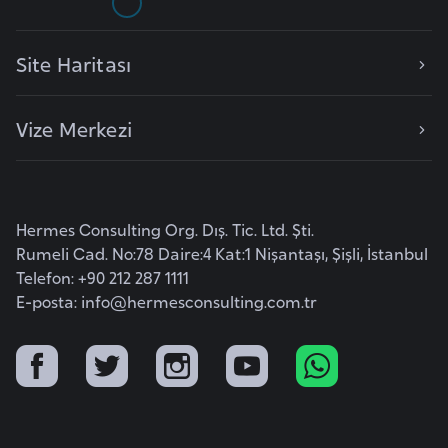
E
t
i
Site Haritası
y
o
Vize Merkezi
p
y
a
Hermes Consulting Org. Dış. Tic. Ltd. Şti.
F
Rumeli Cad. No:78 Daire:4 Kat:1 Nişantaşı, Şişli, İstanbul
i
Telefon: +90 212 287 1111
l
E-posta:
info@hermesconsulting.com.tr
d
i
ş
i
S