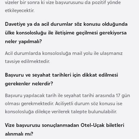
vizeler bir sonra ki vize başvurusunu da pozitif yönde
e
etkileyecektir.
y
n
Davetiye ya da acil durumlar söz konusu olduğunda
ülke konsolosluğu ile iletişime geçilmesi gerekiyorsa
B
neler yapılmalı?
a
Acil durumlarda konsolosluğa mail yolu ile ulaşmanız
n
tavsiye edilmektedir.
g
l
Başvuru ve seyahat tarihleri için dikkat edilmesi
a
gerekenler nelerdir?
d
Başvuru yapılacak tarih ile seyahat tarihi arasında 17 gün
e
olması gerekmektedir. Aciliyetli durum söz konusu ise
ş
konsolosluğa dilekçe verilerek talepte bulunulabilir.
B
Vize başvurusu sonuçlanmadan Otel-Uçak biletleri
e
alınmalı mı?
l