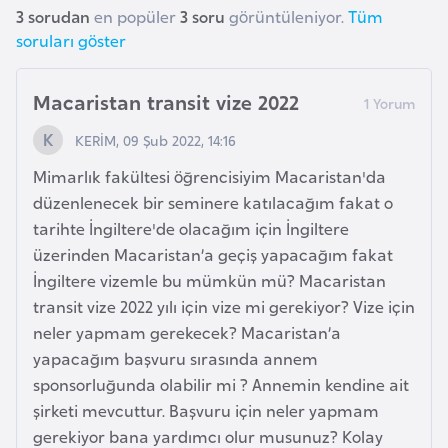
3 sorudan
en popüler
3 soru
görüntüleniyor.
Tüm
r
soruları göster
i
y
Macaristan transit vize 2022
e
t
KERİM, 09 Şub 2022, 14:16
i
Mimarlık fakültesi öğrencisiyim Macaristan'da
düzenlenecek bir seminere katılacağım fakat o
C
tarihte İngiltere'de olacağım için İngiltere
e
üzerinden Macaristan’a geçiş yapacağım fakat
z
İngiltere vizemle bu mümkün mü? Macaristan
a
transit vize 2022 yılı için vize mi gerekiyor? Vize için
y
neler yapmam gerekecek? Macaristan’a
i
yapacağım başvuru sırasında annem
r
sponsorluğunda olabilir mi ? Annemin kendine ait
şirketi mevcuttur. Başvuru için neler yapmam
C
gerekiyor bana yardımcı olur musunuz? Kolay