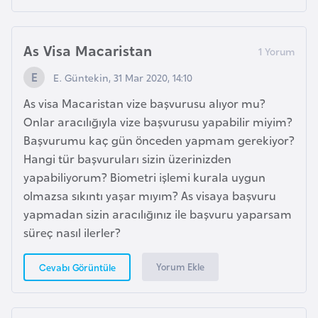
E
t
i
As Visa Macaristan
y
o
E. Güntekin, 31 Mar 2020, 14:10
p
As visa Macaristan vize başvurusu alıyor mu?
y
Onlar aracılığıyla vize başvurusu yapabilir miyim?
a
Başvurumu kaç gün önceden yapmam gerekiyor?
Hangi tür başvuruları sizin üzerinizden
F
yapabiliyorum? Biometri işlemi kurala uygun
i
olmazsa sıkıntı yaşar mıyım? As visaya başvuru
l
yapmadan sizin aracılığınız ile başvuru yaparsam
d
süreç nasıl ilerler?
i
ş
Yorum Ekle
Cevabı Görüntüle
i
S