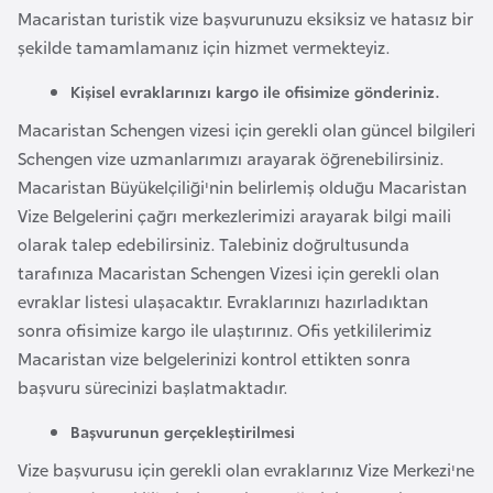
i
Macaristan turistik vize başvurunuzu eksiksiz ve hatasız bir
n
şekilde tamamlamanız için hizmet vermekteyiz.
Kişisel evraklarınızı kargo ile ofisimize gönderiniz.
B
o
Macaristan Schengen vizesi için gerekli olan güncel bilgileri
s
Schengen vize uzmanlarımızı arayarak öğrenebilirsiniz.
n
Macaristan Büyükelçiliği'nin belirlemiş olduğu Macaristan
a
Vize Belgelerini çağrı merkezlerimizi arayarak bilgi maili
H
olarak talep edebilirsiniz. Talebiniz doğrultusunda
e
tarafınıza Macaristan Schengen Vizesi için gerekli olan
r
evraklar listesi ulaşacaktır. Evraklarınızı hazırladıktan
s
sonra ofisimize kargo ile ulaştırınız. Ofis yetkililerimiz
e
Macaristan vize belgelerinizi kontrol ettikten sonra
k
başvuru sürecinizi başlatmaktadır.
Başvurunun gerçekleştirilmesi
B
Vize başvurusu için gerekli olan evraklarınız Vize Merkezi'ne
u