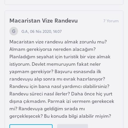
o
Macaristan Vize Randevu
B
u
G.A, 06 Nis 2020, 14:07
l
Macaristan vize randevu almak zorunlu mu?
g
Almam gerekiyorsa nereden alacağım?
a
Planladığım seyahat için turistik bir vize almak
r
istiyorum. Devlet memuruyum fakat neler
i
yapmam gerekiyor? Başvuru esnasında ilk
s
randevuyu alıp sonra mı evrak hazırlanıyor?
t
Randevu için bana nasıl yardımcı olabilirsiniz?
a
Randevu süreci nasıl ilerler? Daha önce hiç yurt
n
dışına çıkmadım. Parmak izi vermem gerekecek
mi? Randevuya geldiğim sırada mı
E
gerçekleşecek? Bu konuda bilgi alabilir miyim?
r
m