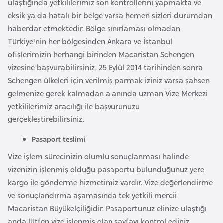
ulaştığında yetkililerimiz son kontrollerini yapmakta ve
l
eksik ya da hatalı bir belge varsa hemen sizleri durumdan
g
haberdar etmektedir. Bölge sınırlaması olmadan
a
Türkiye'nin her bölgesinden Ankara ve İstanbul
r
ofislerimizin herhangi birinden Macaristan Schengen
i
vizesine başvurabilirsiniz. 25 Eylül 2014 tarihinden sonra
s
Schengen ülkeleri için verilmiş parmak iziniz varsa şahsen
t
gelmenize gerek kalmadan alanında uzman Vize Merkezi
a
yetkililerimiz aracılığı ile başvurunuzu
n
gerçekleştirebilirsiniz.
Pasaport teslimi
B
u
Vize işlem sürecinizin olumlu sonuçlanması halinde
r
vizenizin işlenmiş olduğu pasaportu bulunduğunuz yere
k
kargo ile gönderme hizmetimiz vardır. Vize değerlendirme
i
ve sonuçlandırma aşamasında tek yetkili mercii
n
Macaristan Büyükelçiliğidir. Pasaportunuz elinize ulaştığı
a
anda lütfen vize işlenmiş olan sayfayı kontrol ediniz.