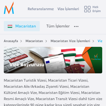
u
Hızlı
s
Referanslarımız
Vize İşlemleri
Başvuru yapmak istediğiniz ülkeyi seçin
Erişim
M
İ
Üye
t
Ülke Seçimi
a
Girişi
r
c
l
Macaristan
Tüm İşlemler
a
a
l
e
r
y
i
Anasayfa
Macaristan
Macaristan Vize İşlemleri
Vize 
t
a
s
t
i
a
A
n
ş
Vize Başvurusu
v
V
u
i
i
s
z
Macaristan Turistik Vizesi, Macaristan Ticari Vizesi,
m
t
e
Macaristan Aile/Arkadaş Ziyareti Vizesi, Macaristan
u
İ
Kültürel Amaçlı Vize, Macaristan Eğitim Vizesi, Macaristan
r
ş
Resmi Amaçlı Vize, Macaristan Transit Vizesi dahil tüm vize
y
l
kategorilerinde 90 güne kadar kısa süreli seyahat için vize