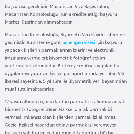
a
e
başvurusu gereklidir. Macaristan Vize Başvuruları,
m
Macaristan Konsolosluğu'nun akredite ettiği başvuru
l
A
Merkezi üzerinden alınmaktadır.
e
z
r
Macaristan Konsolosluğu, Biyometri Veri Kaydı sistemine
e
i
geçmiştir. Bu sisteme göre;
Schengen vizesi
için başvuru
r
yapacak kişilerin parmaklarının izlerini ve elektronik
b
imzalarını vermeleri; biyometrik fotoğraf çekimi
a
yaptırmaları zorunludur. Bir kereye mahsus yapılan bu
y
uygulamayı yaptıran kişiler, pasaportlarında yer alan VIS
c
ibaresi sayesinde, 5 yıl süre ile Biyometrik Veri beyanından
a
muaf tutulmaktadırlar.
n
12 yaşın altındaki çocuklardan parmak izi alınmaz ancak
B
biometrik fotoğraf alınır. Fiziksel olarak parmak izi
a
vermesi imkansız olan kişilerden parmak izi alınmaz.
h
Geçici fiziksel hasardan dolayı parmak izi veremeyen
r
başvuru sahibi, geçici durumun ortadan kalktığı bir