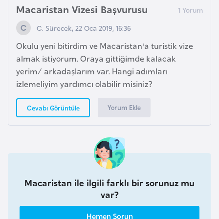
a
Macaristan Vizesi Başvurusu
h
i
C. Sürecek, 22 Oca 2019, 16:36
l
Okulu yeni bitirdim ve Macaristan'a turistik vize
i
almak istiyorum. Oraya gittiğimde kalacak
yerim/ arkadaşlarım var. Hangi adımları
F
izlemeliyim yardımcı olabilir misiniz?
i
n
Yorum Ekle
Cevabı Görüntüle
l
a
n
d
i
Macaristan ile ilgili farklı bir sorunuz mu
y
var?
a
Hemen Sorun