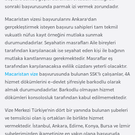
e
sonraki başvurusunda parmak izi vermek zorundadır.
y
Macaristan vizesi başvurularını Ankara'dan
n
gerçekleştirmek isteyen başvuru sahipleri tam tekmil
vukuatlı nüfus kayıt örneğini mutlaka sunmak
B
durumundadırlar. Seyahatin masrafları Aile bireyleri
a
tarafından karşılanacak ise seyahat eden kişi ile bağının
n
mutlaka kanıtlanması gerekmektedir. Masraflar eş
g
tarafından karşılanacaksa evlilik cüzdanı yeterli olacaktır.
l
Macaristan vize
başvurusunda bulunan SSK’lı çalışanlar, 4A
a
hizmet dökümlerini e-devlet şifresiyle barkodlu olarak
d
almak durumundadırlar. Barkodlu olmayan hizmet
e
dökümleri konsolosluk tarafından kabul edilmemektedir.
ş
Vize Merkezi Türkiye’nin dört bir yanında bulunan şubeleri
ve temsilcisi olan iş ortakları ile birlikte hizmet
B
vermektedir. İstanbul, Ankara, Edirne, Konya, Bursa ve İzmir
e
şubelerimizden ikametinize en yakın olana başvuruda
l