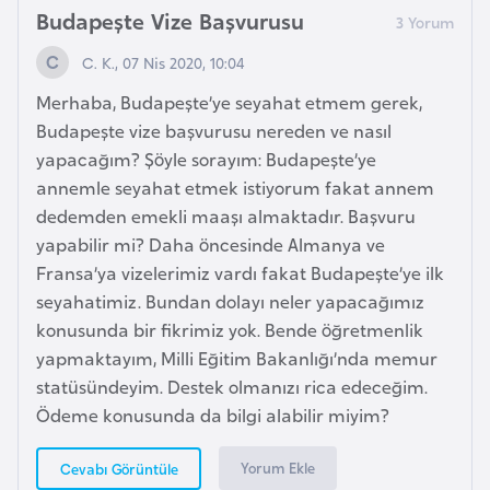
k
Budapeşte Vize Başvurusu
a
C. K., 07 Nis 2020, 10:04
Merhaba, Budapeşte’ye seyahat etmem gerek,
D
Budapeşte vize başvurusu nereden ve nasıl
e
yapacağım? Şöyle sorayım: Budapeşte’ye
m
annemle seyahat etmek istiyorum fakat annem
o
dedemden emekli maaşı almaktadır. Başvuru
k
yapabilir mi? Daha öncesinde Almanya ve
r
Fransa’ya vizelerimiz vardı fakat Budapeşte’ye ilk
a
seyahatimiz. Bundan dolayı neler yapacağımız
t
konusunda bir fikrimiz yok. Bende öğretmenlik
i
yapmaktayım, Milli Eğitim Bakanlığı’nda memur
k
statüsündeyim. Destek olmanızı rica edeceğim.
K
Ödeme konusunda da bilgi alabilir miyim?
o
n
Yorum Ekle
Cevabı Görüntüle
g