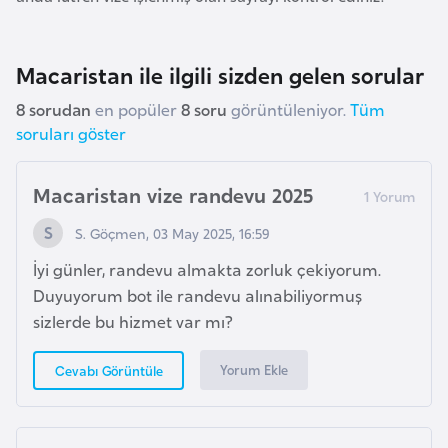
F
a
s
Macaristan ile ilgili sizden gelen sorular
o
8 sorudan
en popüler
8 soru
görüntüleniyor.
Tüm
soruları göster
Ç
a
Macaristan vize randevu 2025
d
S. Göçmen, 03 May 2025, 16:59
Ç
İyi günler, randevu almakta zorluk çekiyorum.
e
Duyuyorum bot ile randevu alınabiliyormuş
k
sizlerde bu hizmet var mı?
C
u
Yorum Ekle
Cevabı Görüntüle
m
h
u