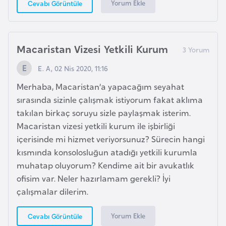
Yorum Ekle
Cevabı Görüntüle
e
n
i
Macaristan Vizesi Yetkili Kurum
s
t
E. A, 02 Nis 2020, 11:16
a
Merhaba, Macaristan’a yapacağım seyahat
n
sırasında sizinle çalışmak istiyorum fakat aklıma
takılan birkaç soruyu sizle paylaşmak isterim.
E
Macaristan vizesi yetkili kurum ile işbirliği
s
içerisinde mi hizmet veriyorsunuz? Sürecin hangi
t
kısmında konsolosluğun atadığı yetkili kurumla
o
muhatap oluyorum? Kendime ait bir avukatlık
n
ofisim var. Neler hazırlamam gerekli? İyi
y
çalışmalar dilerim.
a
Yorum Ekle
Cevabı Görüntüle