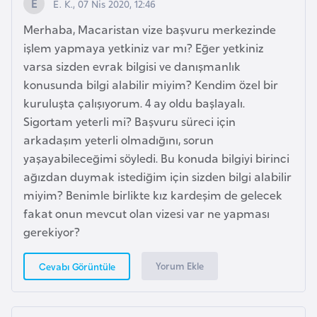
i
E. K., 07 Nis 2020, 12:46
b
Merhaba, Macaristan vize başvuru merkezinde
u
işlem yapmaya yetkiniz var mı? Eğer yetkiniz
t
varsa sizden evrak bilgisi ve danışmanlık
i
konusunda bilgi alabilir miyim? Kendim özel bir
kuruluşta çalışıyorum. 4 ay oldu başlayalı.
Ç
Sigortam yeterli mi? Başvuru süreci için
i
arkadaşım yeterli olmadığını, sorun
n
yaşayabileceğimi söyledi. Bu konuda bilgiyi birinci
ağızdan duymak istediğim için sizden bilgi alabilir
miyim? Benimle birlikte kız kardeşim de gelecek
D
fakat onun mevcut olan vizesi var ne yapması
a
gerekiyor?
n
i
Yorum Ekle
Cevabı Görüntüle
m
a
r