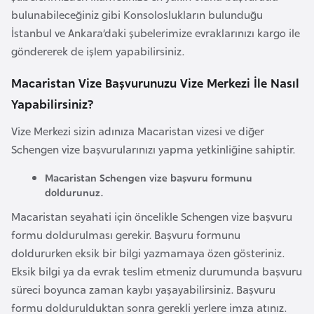
bulunabileceğiniz gibi Konsoloslukların bulunduğu
a
İstanbul ve Ankara’daki şubelerimize evraklarınızı kargo ile
r
göndererek de işlem yapabilirsiniz.
u
s
Macaristan Vize Başvurunuzu Vize Merkezi İle Nasıl
Yapabilirsiniz?
B
e
Vize Merkezi sizin adınıza Macaristan vizesi ve diğer
l
Schengen vize başvurularınızı yapma yetkinliğine sahiptir.
ç
Macaristan Schengen vize başvuru formunu
i
doldurunuz.
k
Macaristan seyahati için öncelikle Schengen vize başvuru
a
formu doldurulması gerekir. Başvuru formunu
doldururken eksik bir bilgi yazmamaya özen gösteriniz.
B
Eksik bilgi ya da evrak teslim etmeniz durumunda başvuru
e
süreci boyunca zaman kaybı yaşayabilirsiniz. Başvuru
n
formu doldurulduktan sonra gerekli yerlere imza atınız.