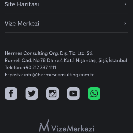
Site Haritası
i
y
a
Vize Merkezi
G
a
Hermes Consulting Org. Dış. Tic. Ltd. Şti.
n
Rumeli Cad. No:78 Daire:4 Kat:1 Nişantaşı, Şişli, İstanbul
a
Telefon: +90 212 287 1111
E-posta:
info@hermesconsulting.com.tr
G
i
n
e
B
i
s