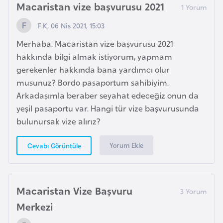
Macaristan vize başvurusu 2021
r
i
F.K, 06 Nis 2021, 15:03
y
Merhaba. Macaristan vize başvurusu 2021
e
hakkında bilgi almak istiyorum, yapmam
t
gerekenler hakkında bana yardımcı olur
i
musunuz? Bordo pasaportum sahibiyim.
Arkadaşımla beraber seyahat edeceğiz onun da
C
yeşil pasaportu var. Hangi tür vize başvurusunda
e
bulunursak vize alırız?
z
a
Yorum Ekle
Cevabı Görüntüle
y
i
r
Macaristan Vize Başvuru
Merkezi
C