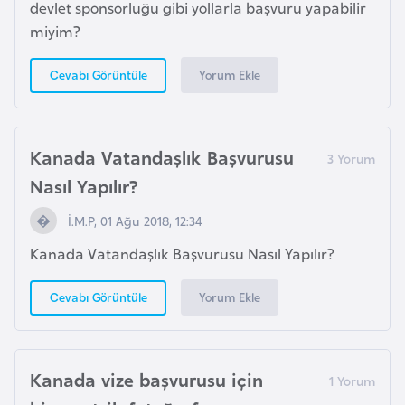
a
devlet sponsorluğu gibi yollarla başvuru yapabilir
h
miyim?
i
l
Yorum Ekle
Cevabı Görüntüle
i
F
Kanada Vatandaşlık Başvurusu
i
Nasıl Yapılır?
n
İ.M.P, 01 Ağu 2018, 12:34
l
a
Kanada Vatandaşlık Başvurusu Nasıl Yapılır?
n
d
Yorum Ekle
Cevabı Görüntüle
i
y
a
Kanada vize başvurusu için