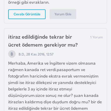
örneği gibi evrakların.
p
a
Yorum Ekle
Cevabı Görüntüle
n
y
a
itiraz edildiğinde tekrar bir
ücret ödemem gerekiyor mu?
İ
s
B.D., 28 Kas 2016, 12:57
r
Merhaba, Amerika ve İngiltere vizem olmasına
a
rağmen kanada ret verdi.pasaportum ve
i
fotoğrafım haricinde ekstra evrak vermemiştim
l
şimdi ise itiraz dilekçesi ve yanında destekleyici
belgelerle 3 ay içinde itiraz etmeyi
İ
düşünüyorum.sizce sonuç ne olur? şuan kanada
s
itirazları kaldırmış diye duydum doğru mu? bir de
v
itiraz edildiğinde tekrar bir ücret ödemem