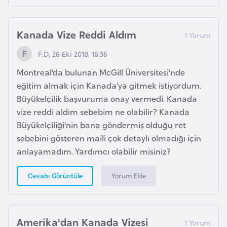
i
b
u
Kanada Vize Reddi Aldım
t
F.D, 26 Eki 2018, 16:36
i
Montreal’da bulunan McGill Üniversitesi’nde
Ç
eğitim almak için Kanada’ya gitmek istiyordum.
i
Büyükelçilik başvuruma onay vermedi. Kanada
n
vize reddi aldım sebebim ne olabilir? Kanada
Büyükelçiliği’nin bana göndermiş olduğu ret
sebebini gösteren maili çok detaylı olmadığı için
D
anlayamadım. Yardımcı olabilir misiniz?
a
n
Yorum Ekle
Cevabı Görüntüle
i
m
a
Amerika'dan Kanada Vizesi
r