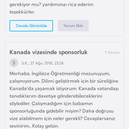
e
gerekiyor mu? yardımınızı rica ederim
ç
teşekkürler.
Yorum Ekle
Cevabı Görüntüle
İ
s
v
i
Kanada vizesinde sponsorluk
ç
S.K., 27 Ağu 2016, 23:26
r
e
Merhaba. İngilizce Öğretmenliği mezunuyum,
çalışmıyorum. Dilimi geliştirmek için bir süreliğine
Kanada'da yaşamak istiyorum. Kanada vatandaşı
İ
tanıdıklarım davetiye gönderebileceklerini
t
söylediler. Çalışmadığım için babamın
a
sponsorluğunda gidebilir miyim? Daha doğrusu
l
vize alabilmem için neler gerekli? Cevaplarsanız
y
sevinirim.. Kolay gelsin.
a