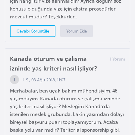
için hangi tür vize alınmalıdır? Ayrıca doğum söz
E
konusu olduğunda vize için ekstra prosedürler
t
mevcut mudur? Teşekkürler...
i
y
Yorum Ekle
Cevabı Görüntüle
o
p
y
a
Kanada oturum ve çalışma
izninde yaş kriteri nasıl işliyor?
F
I. S., 03 Ağu 2018, 11:07
i
l
Merhabalar, ben uçak bakım mühendisiyim. 46
d
yaşımdayım. Kanada oturum ve çalışma izninde
i
yaş kriteri nasıl işliyor? Mesleğim Kanada’da
ş
istenilen meslek grubunda. Lakin yaşımdan dolayı
i
bireysel başvuru puanı toplayamıyorum. Acaba
S
başka yolu var mıdır? Teritorial sponsorship gibi,