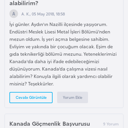
alabilirim?
i
y
A. K., 05 May 2018, 18:58
a
İyi günler. Aydın'ın Nazilli ilçesinde yaşıyorum.
Endüstri Meslek Lisesi Metal İşleri Bölümü’nden
G
mezun oldum. İş yeri açma belgesine sahibim.
a
Evliyim ve yakında bir çocuğum olacak. Eşim de
n
gıda teknikerliği bölümü mezunu. Yeteneklerimizi
a
Kanada'da daha iyi ifade edebileceğimizi
düşünüyorum. Kanada’da çalışma vizesi nasıl
alabilirim? Konuyla ilgili olarak yardımcı olabilir
G
misiniz? Teşekkürler.
i
n
Yorum Ekle
Cevabı Görüntüle
e
B
i
s
Kanada Göçmenlik Başvurusu