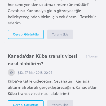
G
her sene yeniden uzatmak mümkün müdür?
ü
Cevabınız Kanada'ya gidip gitmeyeceğini
n
belirleyeceğinden bizim için çok önemli. Teşekkür
e
ederim.
y
Yorum Ekle
Cevabı Görüntüle
K
o
r
e
Kanada’dan Küba transit vizesi
nasıl alabilirim?
G
Ş.D., 27 Mar 2018, 20:04
ü
n
Küba'ya tatile gideceğim. Seyahatimi Kanada
e
aktarmalı olarak gerçekleştireceğim. Kanada’dan
y
Küba transit vizesi nasıl alabilirim?
S
u
Yorum Ekle
Cevabı Görüntüle