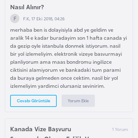
k
Nasıl Alınır?
a
F.K, 17 Eki 2018, 04:26
merhaba ben is dolayisiyla abd ye geldim ve
D
aralik 14 e kadar buradayim son 1 hafta canada yi
e
da gezip oyle istanbula donmek istiyorum. nasil
m
bir yol izlemeliyim. elektronik vizeye basvurmayi
o
planliyorum ama maas bondromu ingilizce
k
ciktisini alamiyorum ve bankadaki tum parami
r
da buraya gelmeden once cektim. nasil bir yol
a
izlemeliyim yardimci olursaniz sevinirim.
t
i
Yorum Ekle
Cevabı Görüntüle
k
K
o
n
Kanada Vize Başvuru
g