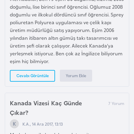
H
doğumlu, lise birinci sınıf öğrencisi. Oğlumuz 2008
o
doğumlu ve ilkokul dördüncü sınıf öğrencisi. Sprey
l
poliuretan Polyurea uygulaması ve çelik kapı
l
üretim müdürlüğü satış yapıyorum. Eşim 2006
a
yılından itibaren altın gümüş takı tasarımcısı ve
n
üretim şefi olarak çalışıyor. Ailecek Kanada’ya
d
yerleşmek istiyoruz. Ben çok az İngilizce biliyorum
a
eşim hiç bilmiyor.
İ
Yorum Ekle
Cevabı Görüntüle
n
g
i
Kanada Vizesi Kaç Günde
l
Çıkar?
t
e
K.A., 14 Ara 2017, 13:13
r