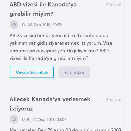
s
ABD vizesi ile Kanada’ya
t
girebilir miyim?
a
n
O., 08 Şub 2018, 09:52
ABD vizesini henüz yeni aldım. Toronto'da da
H
yakınım var gidiş ziyaret etmek istiyorum. Vize
ı
almam için pasaport yeterli geliyor mu? ABD
r
vizesi ile Kanada’ya girebilir miyim?
v
a
Yorum Ekle
Cevabı Görüntüle
t
i
s
Ailecek Kanada’ya yerleşmek
t
istiyoruz
a
n
U. B., 22 Oca 2018, 04:07
Merhabalar, Ben 79 eşim 80 doğumlu, kızımız 2003