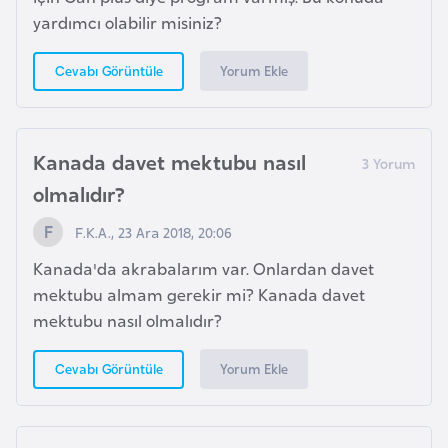
yardımcı olabilir misiniz?
a
r
Yorum Ekle
Cevabı Görüntüle
u
s
Kanada davet mektubu nasıl
B
e
olmalıdır?
l
F.K.A., 23 Ara 2018, 20:06
ç
i
Kanada'da akrabalarım var. Onlardan davet
k
mektubu almam gerekir mi? Kanada davet
a
mektubu nasıl olmalıdır?
Yorum Ekle
Cevabı Görüntüle
B
e
n