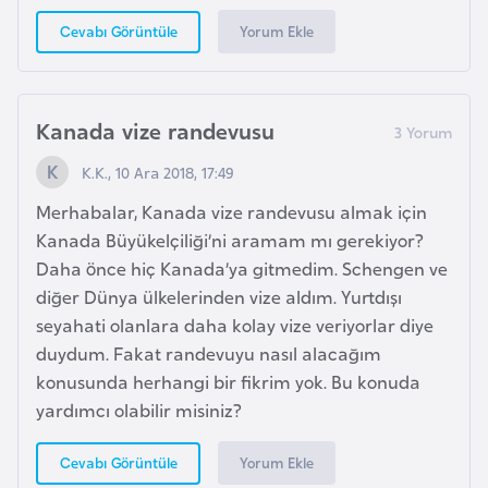
r
Yorum Ekle
Cevabı Görüntüle
i
y
e
Kanada vize randevusu
t
i
K.K., 10 Ara 2018, 17:49
Merhabalar, Kanada vize randevusu almak için
C
Kanada Büyükelçiliği’ni aramam mı gerekiyor?
e
Daha önce hiç Kanada’ya gitmedim. Schengen ve
z
diğer Dünya ülkelerinden vize aldım. Yurtdışı
a
seyahati olanlara daha kolay vize veriyorlar diye
y
duydum. Fakat randevuyu nasıl alacağım
i
konusunda herhangi bir fikrim yok. Bu konuda
r
yardımcı olabilir misiniz?
Yorum Ekle
Cevabı Görüntüle
C