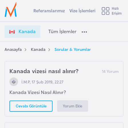
u
Hızlı
s
Referanslarımız
Vize İşlemleri
Başvuru yapmak istediğiniz ülkeyi seçin
Erişim
K
İ
Üye
t
Ülke Seçimi
a
Girişi
r
n
l
Kanada
Tüm İşlemler
a
a
l
e
d
y
a
Anasayfa
Kanada
Sorular & Yorumlar
t
a
V
i
i
z
Kanada vizesi nasıl alınır?
A
e
ş
v
İ.M.P, 17 Şub 2019, 22:27
İ
u
i
ş
Kanada Vizesi Nasıl Alınır?
s
l
m
t
e
Yorum Ekle
Cevabı Görüntüle
u
m
r
l
y
e