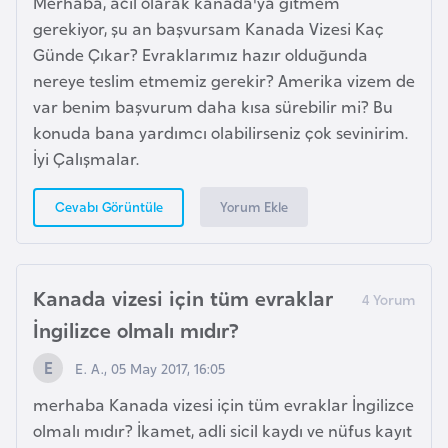
Merhaba, acil olarak kanada'ya gitmem
e
gerekiyor, şu an başvursam Kanada Vizesi Kaç
Günde Çıkar? Evraklarımız hazır olduğunda
I
nereye teslim etmemiz gerekir? Amerika vizem de
r
var benim başvurum daha kısa sürebilir mi? Bu
a
konuda bana yardımcı olabilirseniz çok sevinirim.
k
İyi Çalışmalar.
İ
Yorum Ekle
Cevabı Görüntüle
r
l
a
Kanada vizesi için tüm evraklar
n
İngilizce olmalı mıdır?
d
a
E. A., 05 May 2017, 16:05
merhaba Kanada vizesi için tüm evraklar İngilizce
İ
olmalı mıdır? İkamet, adli sicil kaydı ve nüfus kayıt
s