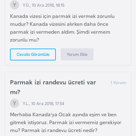
F
Y.Ü., 10 Ara 2018, 18:15
a
Kanada vizesi için parmak izi vermek zorunlu
s
mudur? Kanada vizesini alırken daha önce
o
parmak izi vermeden aldım. Şimdi vermem
zorunlu mu?
Ç
a
Yorum Ekle
Cevabı Görüntüle
d
Ç
Parmak izi randevu ücreti var
e
mı?
k
C
Y.L., 10 Ara 2018, 17:54
u
Merhaba Kanada'ya Ocak ayında eşim ve ben
m
gitmek istiyoruz. Parmak izi vermemiz gerekiyor
h
mu? Parmak izi randevu ücreti nedir?
u