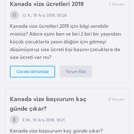
i
Kanada vize ücretleri 2019
n
O. K., 19 Ara 2018, 00:26
Kanada vize ücretleri 2019 için bilgi verebilir
B
misiniz? Ailece eşim ben ve biri 2 biri bir yaşından
o
küçük çocuklarla yazın düğün için gitmeyi
s
düşünüyoruz vize ücreti kişi başımı çocuklara da
n
vize ücreti var mı?
a
H
Yorum Ekle
Cevabı Görüntüle
e
r
s
e
Kanada vize başvurum kaç
k
günde çıkar?
E.M., 10 Ara 2018, 18:21
B
u
Kanada vize başvurum kaç günde çıkar?