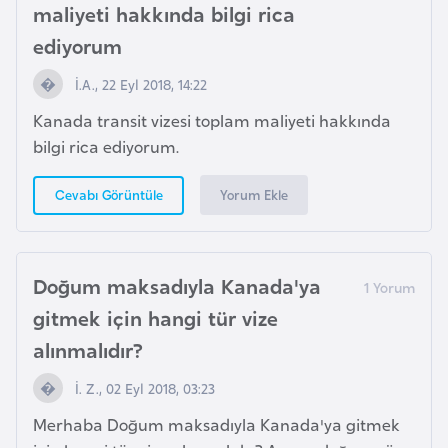
maliyeti hakkında bilgi rica
e
ediyorum
n
i
İ.A., 22 Eyl 2018, 14:22
s
Kanada transit vizesi toplam maliyeti hakkında
t
bilgi rica ediyorum.
a
n
Yorum Ekle
Cevabı Görüntüle
E
s
Doğum maksadıyla Kanada'ya
t
gitmek için hangi tür vize
o
n
alınmalıdır?
y
İ. Z., 02 Eyl 2018, 03:23
a
Merhaba Doğum maksadıyla Kanada'ya gitmek