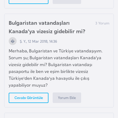
d
a
n
Bulgaristan vatandaşları
Kanada’ya vizesiz gidebilir mi?
G
u
Ş. Y., 12 Mar 2018, 14:36
y
Merhaba, Bulgaristan ve Türkiye vatandaşıyım.
a
Sorum şu; Bulgaristan vatandaşları Kanada’ya
n
vizesiz gidebilir mi? Bulgaristan vatandaşı
a
pasaportu ile ben ve eşim birlikte vizesiz
Türkiye'den Kanada'ya havayolu ile çıkış
H
yapabiliyor muyuz?
i
n
Yorum Ekle
Cevabı Görüntüle
d
i