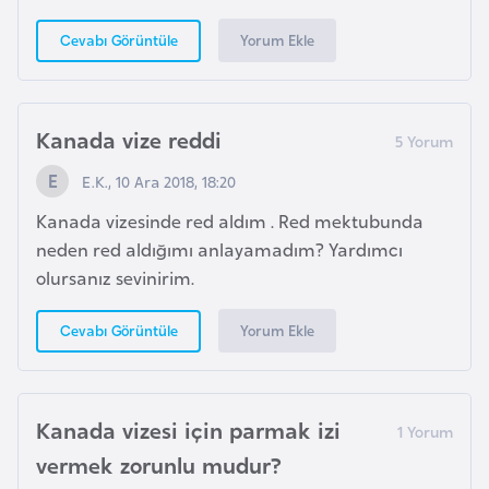
l
Yorum Ekle
Cevabı Görüntüle
g
a
r
i
Kanada vize reddi
s
E.K., 10 Ara 2018, 18:20
t
a
Kanada vizesinde red aldım . Red mektubunda
n
neden red aldığımı anlayamadım? Yardımcı
olursanız sevinirim.
B
Yorum Ekle
Cevabı Görüntüle
u
r
k
i
Kanada vizesi için parmak izi
n
vermek zorunlu mudur?
a