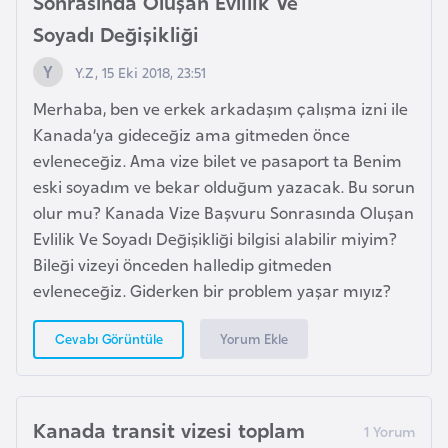
Sonrasında Oluşan Evlilik Ve
o
Soyadı Değişikliği
B
Y.Z, 15 Eki 2018, 23:51
u
Merhaba, ben ve erkek arkadaşım çalışma izni ile
l
Kanada’ya gideceğiz ama gitmeden önce
g
evleneceğiz. Ama vize bilet ve pasaport ta Benim
a
eski soyadım ve bekar olduğum yazacak. Bu sorun
r
olur mu? Kanada Vize Başvuru Sonrasında Oluşan
i
Evlilik Ve Soyadı Değişikliği bilgisi alabilir miyim?
s
Bileği vizeyi önceden halledip gitmeden
t
evleneceğiz. Giderken bir problem yaşar mıyız?
a
n
Yorum Ekle
Cevabı Görüntüle
E
r
Kanada transit vizesi toplam
m