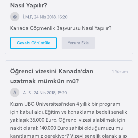
s
Nasıl Yapılır?
a
u
İ.M.P, 24 Nis 2018, 16:20
Kanada Göçmenlik Başvurusu Nasıl Yapılır?
G
i
Yorum Ekle
Cevabı Görüntüle
n
e
Öğrenci vizesini Kanada’dan
G
uzatmak mümkün mü?
r
A. S., 24 Nis 2018, 15:20
e
n
Kızım UBC Üniversitesi’nden 4 yıllık bir program
a
için kabul aldı. Eğitim ve konaklama bedeli senelik
d
yaklaşık 35.000 Euro. Öğrenci vizesi alabilmek için
a
nakit olarak 140.000 Euro sahibi olduğumuzu mu
kanıtlamamız gerekiyor? Vizeyi senelik olarak alıp