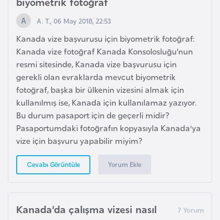
biyometrik fotoğraf
F
r
A. T., 06 May 2018, 22:53
a
Kanada vize başvurusu için biyometrik fotoğraf:
n
Kanada vize fotoğraf Kanada Konsolosluğu’nun
s
resmi sitesinde, Kanada vize başvurusu için
a
gerekli olan evraklarda mevcut biyometrik
fotoğraf, başka bir ülkenin vizesini almak için
G
kullanılmış ise, Kanada için kullanılamaz yazıyor.
a
Bu durum pasaport için de geçerli midir?
b
Pasaportumdaki fotoğrafın kopyasıyla Kanada'ya
o
vize için başvuru yapabilir miyim?
n
Yorum Ekle
Cevabı Görüntüle
G
a
m
Kanada’da çalışma vizesi nasıl
b