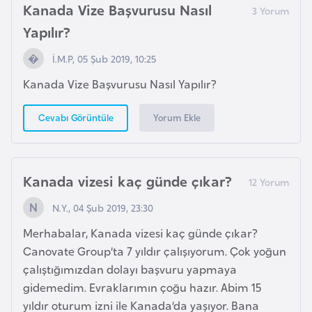
a
r
Kanada Vize Başvurusu Nasıl
i
Yapılır?
A
İ.M.P, 05 Şub 2019, 10:25
z
e
Kanada Vize Başvurusu Nasıl Yapılır?
r
Yorum Ekle
Cevabı Görüntüle
b
a
y
c
Kanada vizesi kaç günde çıkar?
a
N.Y., 04 Şub 2019, 23:30
n
Merhabalar, Kanada vizesi kaç günde çıkar?
B
Canovate Group’ta 7 yıldır çalışıyorum. Çok yoğun
a
çalıştığımızdan dolayı başvuru yapmaya
h
gidemedim. Evraklarımın çoğu hazır. Abim 15
r
yıldır oturum izni ile Kanada’da yaşıyor. Bana