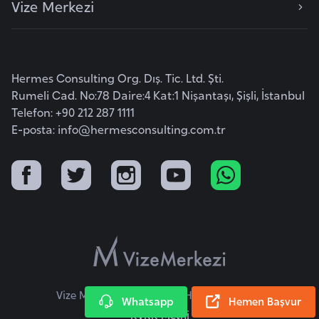
Vize Merkezi
K
a
r
a
Hermes Consulting Org. Dış. Tic. Ltd. Şti.
d
Rumeli Cad. No:78 Daire:4 Kat:1 Nişantaşı, Şişli, İstanbul
a
Telefon: +90 212 287 1111
ğ
E-posta:
info@hermesconsulting.com.tr
K
e
n
y
a
K
Vize Merkezi © 2026 Tüm Hakları Saklıdır.
o
Whatsapp
Hemen Başvur
n
KVKK Metni