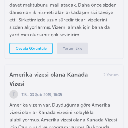
e
davet mektubunu mail atacak. Daha önce sizden
y
danışmanlık hizmeti alan arkadaşım sizi tavsiye
n
etti. Şirketimizde uzun süredir ticari vizelerini
sizden alıyorlarmış. Vizemi almak için bana da
yardımcı olursanız çok sevinirim.
B
a
Yorum Ekle
Cevabı Görüntüle
n
g
l
Amerika vizesi olana Kanada
a
d
Vizesi
e
T.B., 03 Şub 2019, 16:35
ş
Amerika vizem var. Duyduğuma göre Amerika
vizesi olanlar Kanada vizesini kolaylıkla
B
alabiliyormuş. Amerika vizesi olana Kanada Vizesi
e
için Can plus diye program varmış. Bu konuda
l