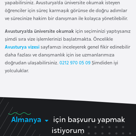
yapabilirsiniz. Avusturya’da üniversite okumak isteyen
l
öğrenciler için süreç karmaşık görünse de doğru adımlar
g
ve sürecinize hakim bir danışman ile kolayca yönetilebilir.
a
r
Avusturya’da üniversite okumak
için seçiminizi yaptıysanız
i
şimdi sıra vize işlemlerinizi başlatmakta. Öncelikle
s
Avusturya vizesi
sayfamızı inceleyerek genel fikir edinebilir
t
daha fazlası ve danışmanlık için ise uzmanlarımıza
a
doğrudan ulaşabilirsiniz.
0212 970 05 09
Şimdiden iyi
n
yolculuklar.
B
u
r
k
i
Almanya
için başvuru yapmak
n
istiyorum
a