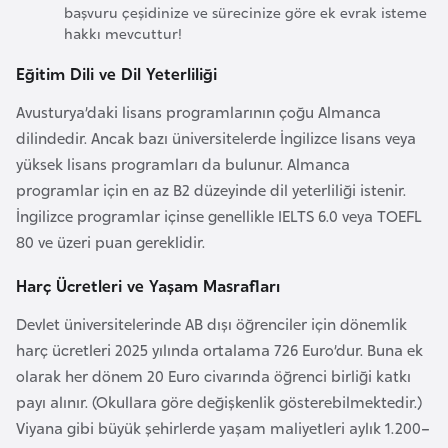
başvuru çeşidinize ve sürecinize göre ek evrak isteme
a
hakkı mevcuttur!
r
Eğitim Dili ve Dil Yeterliliği
u
s
Avusturya’daki lisans programlarının çoğu Almanca
dilindedir. Ancak bazı üniversitelerde İngilizce lisans veya
B
yüksek lisans programları da bulunur. Almanca
e
programlar için en az B2 düzeyinde dil yeterliliği istenir.
l
İngilizce programlar içinse genellikle IELTS 6.0 veya TOEFL
ç
80 ve üzeri puan gereklidir.
i
Harç Ücretleri ve Yaşam Masrafları
k
a
Devlet üniversitelerinde AB dışı öğrenciler için dönemlik
harç ücretleri 2025 yılında ortalama 726 Euro’dur. Buna ek
B
olarak her dönem 20 Euro civarında öğrenci birliği katkı
e
payı alınır. (Okullara göre değişkenlik gösterebilmektedir.)
n
Viyana gibi büyük şehirlerde yaşam maliyetleri aylık 1.200–