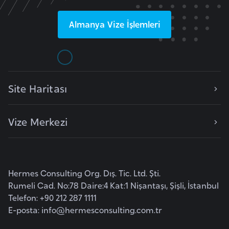
F
a
Almanya
Vize İşlemleri
s
o
Ç
Site Haritası
a
d
Vize Merkezi
Ç
e
k
Hermes Consulting Org. Dış. Tic. Ltd. Şti.
C
Rumeli Cad. No:78 Daire:4 Kat:1 Nişantaşı, Şişli, İstanbul
u
Telefon: +90 212 287 1111
m
E-posta:
info@hermesconsulting.com.tr
h
u