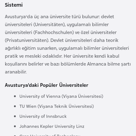
a
Sistemi
Avusturya'da üç ana üniversite türü bulunur: devlet
A
üniversiteleri (Universitäten), uygulamalı bilimler
z
üniversiteleri (Fachhochschulen) ve özel üniversiteler
e
(Privatuniversitäten). Devlet üniversiteleri daha teorik
r
ağırlıklı eğitim sunarken, uygulamalı bilimler üniversiteleri
b
pratik ve mesleki odaklıdır. Her üniversite kendi kabul
a
koşullarını belirler ve bazı bölümlerde Almanca bilme şartı
y
aranabilir.
c
a
Avusturya’daki Popüler Üniversiteler
n
University of Vienna (Viyana Üniversitesi)
TU Wien (Viyana Teknik Üniversitesi)
B
University of Innsbruck
a
h
Johannes Kepler University Linz
r
Graz University of Technology