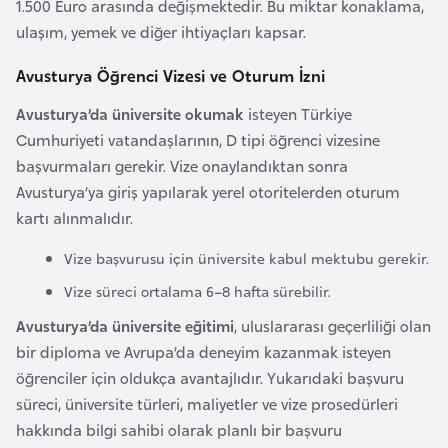
i
1.500 Euro arasında değişmektedir. Bu miktar konaklama,
n
ulaşım, yemek ve diğer ihtiyaçları kapsar.
Avusturya Öğrenci Vizesi ve Oturum İzni
B
Avusturya’da üniversite okumak
isteyen Türkiye
o
Cumhuriyeti vatandaşlarının, D tipi öğrenci vizesine
s
başvurmaları gerekir. Vize onaylandıktan sonra
n
Avusturya’ya giriş yapılarak yerel otoritelerden oturum
a
kartı alınmalıdır.
H
e
Vize başvurusu için üniversite kabul mektubu gerekir.
r
Vize süreci ortalama 6–8 hafta sürebilir.
s
e
Avusturya’da üniversite eğitimi
, uluslararası geçerliliği olan
k
bir diploma ve Avrupa’da deneyim kazanmak isteyen
öğrenciler için oldukça avantajlıdır. Yukarıdaki başvuru
süreci, üniversite türleri, maliyetler ve vize prosedürleri
B
hakkında bilgi sahibi olarak planlı bir başvuru
u