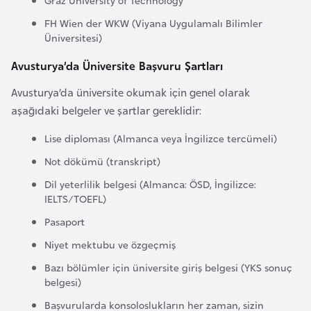
e
FH Wien der WKW (Viyana Uygulamalı Bilimler
y
Üniversitesi)
n
Avusturya’da Üniversite Başvuru Şartları
B
Avusturya’da üniversite okumak için genel olarak
a
aşağıdaki belgeler ve şartlar gereklidir:
n
Lise diploması (Almanca veya İngilizce tercümeli)
g
l
Not dökümü (transkript)
a
Dil yeterlilik belgesi (Almanca: ÖSD, İngilizce:
d
IELTS/TOEFL)
e
Pasaport
ş
Niyet mektubu ve özgeçmiş
Bazı bölümler için üniversite giriş belgesi (YKS sonuç
B
belgesi)
e
Başvurularda konsoloslukların her zaman, sizin
l