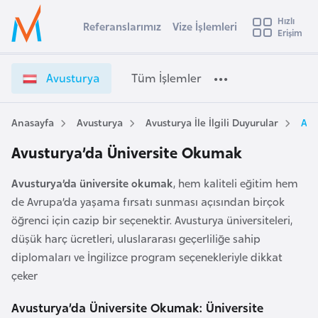
u
Hızlı
s
Referanslarımız
Vize İşlemleri
Başvuru yapmak istediğiniz ülkeyi seçin
Erişim
İ
Üye
t
Ülke Seçimi
Girişi
r
l
Avusturya
Tüm İşlemler
a
l
e
y
Anasayfa
Avusturya
Avusturya İle İlgili Duyurular
Avu
t
a
Avusturya’da Üniversite Okumak
i
A
Avusturya’da üniversite okumak
, hem kaliteli eğitim hem
ş
v
de Avrupa’da yaşama fırsatı sunması açısından birçok
u
i
öğrenci için cazip bir seçenektir. Avusturya üniversiteleri,
s
düşük harç ücretleri, uluslararası geçerliliğe sahip
m
t
diplomaları ve İngilizce program seçenekleriyle dikkat
u
çeker
r
y
Avusturya’da Üniversite Okumak: Üniversite