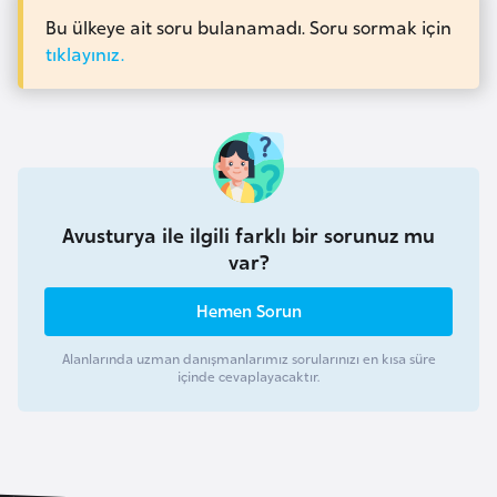
l
Bu ülkeye ait soru bulanamadı. Soru sormak için
g
tıklayınız.
a
r
i
s
t
a
Avusturya ile ilgili farklı bir sorunuz mu
n
var?
Hemen Sorun
B
u
Alanlarında uzman danışmanlarımız sorularınızı en kısa süre
r
içinde cevaplayacaktır.
k
i
n
a