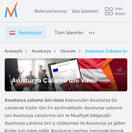
u
Hızlı
s
Referanslarımız
Vize İşlemleri
Başvuru yapmak istediğiniz ülkeyi seçin
Erişim
A
İ
Üye
t
Ülke Seçimi
v
Girişi
r
u
l
Avusturya
Tüm İşlemler
a
s
l
e
t
y
u
Anasayfa
Avusturya
Oturum
Avusturya Çalışma İzni 
t
a
r
y
i
a
A
V
ş
Avusturya Çalışma İzni Vizesi
v
i
u
i
z
s
e
Avusturya çalışma izni vizesi
başvuruları Avusturya da
m
t
İ
çalışacak kişiler için 3’e ayrılmaktadır. Avusturya çalışma
u
ş
izni Avusturya çalıştırma izni ve Muafiyet belgesidir.
r
l
Avusturya çalışma izni iş sözleşmesi ile Avusturya ya giden
y
e
kişiler için talep edilir. Avusturya sınırları içerisinde birçok