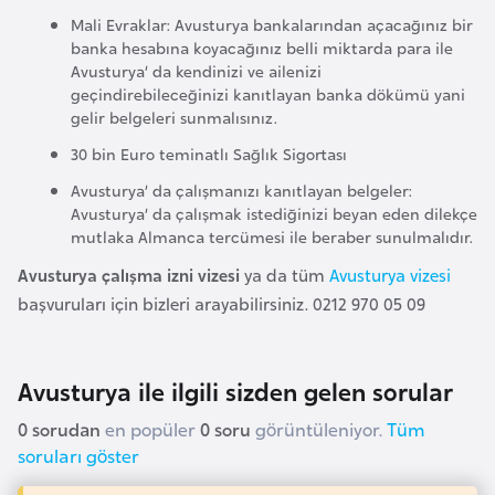
i
Mali Evraklar: Avusturya bankalarından açacağınız bir
n
banka hesabına koyacağınız belli miktarda para ile
Avusturya’ da kendinizi ve ailenizi
geçindirebileceğinizi kanıtlayan banka dökümü yani
B
gelir belgeleri sunmalısınız.
o
30 bin Euro teminatlı Sağlık Sigortası
s
n
Avusturya’ da çalışmanızı kanıtlayan belgeler:
Avusturya’ da çalışmak istediğinizi beyan eden dilekçe
a
mutlaka Almanca tercümesi ile beraber sunulmalıdır.
H
e
Avusturya çalışma izni vizesi
ya da tüm
Avusturya vizesi
r
başvuruları için bizleri arayabilirsiniz. 0212 970 05 09
s
e
Avusturya ile ilgili sizden gelen sorular
k
0 sorudan
en popüler
0 soru
görüntüleniyor.
Tüm
B
soruları göster
u