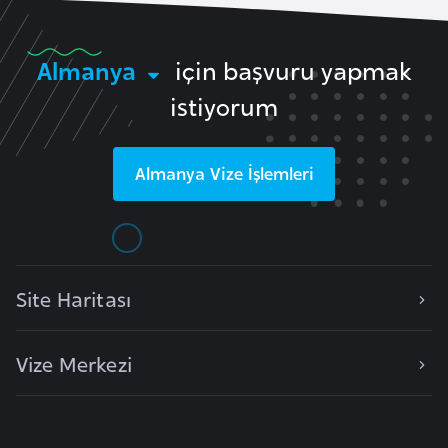
F
a
Almanya
için başvuru yapmak
s
o
istiyorum
Ç
Almanya
Vize İşlemleri
a
d
Ç
e
Site Haritası
k
C
Vize Merkezi
u
m
h
u