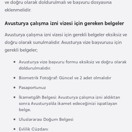
ve doğru olarak doldurulmalı ve başvuru dosyasına
a
eklenmelidir.
r
u
Avusturya çalışma izni vizesi için gereken belgeler
s
Avusturya çalışma izni vizesi için gerekli belgeler eksiksiz ve
doğru olarak sunulmalıdır. Avusturya vize başvurusu için
B
gerekli belgeler;
e
Avusturya vize başvuru formu eksiksiz ve doğru olarak
l
doldurulmalıdır.
ç
Biometrik Fotoğraf: Güncel ve 2 adet olmalıdır
i
k
Pasaportunuz
a
İkametgâh Belgesi: Avusturya çalışma izni aldıktan
sonra Avusturya’da ikamet edeceğinizi ispatlayan
belge.
B
e
Uluslararası Doğum Belgesi
n
Evlilik Cüzdanı