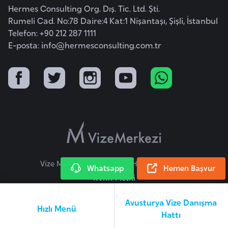
Hermes Consulting Org. Dış. Tic. Ltd. Şti.
r
Rumeli Cad. No:78 Daire:4 Kat:1 Nişantaşı, Şişli, İstanbul
i
Telefon: +90 212 287 1111
y
E-posta:
info@hermesconsulting.com.tr
e
t
i
C
e
z
a
y
Vize Merkezi © 2026 Tüm Hakları Saklıdır.
Whatsapp
Hemen Başvur
i
KVKK Metni
r
Avusturya Vize Danışma
Hızlı Menü
Hattı
C