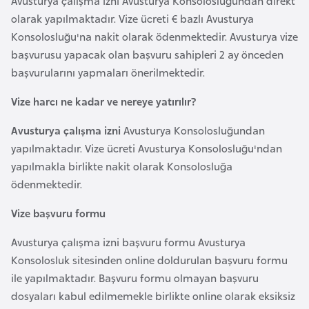
Avusturya çalışma izni Avusturya Konsolosluğundan direkt
e
olarak yapılmaktadır. Vize ücreti € bazlı Avusturya
y
Konsolosluğu'na nakit olarak ödenmektedir. Avusturya vize
n
başvurusu yapacak olan başvuru sahipleri 2 ay önceden
başvurularını yapmaları önerilmektedir.
B
Vize harcı ne kadar ve nereye yatırılır?
a
n
Avusturya çalışma izni
Avusturya Konsolosluğundan
g
yapılmaktadır. Vize ücreti Avusturya Konsolosluğu'ndan
l
yapılmakla birlikte nakit olarak Konsolosluğa
a
ödenmektedir.
d
e
Vize başvuru formu
ş
Avusturya çalışma izni başvuru formu Avusturya
Konsolosluk sitesinden online doldurulan başvuru formu
B
ile yapılmaktadır. Başvuru formu olmayan başvuru
e
dosyaları kabul edilmemekle birlikte online olarak eksiksiz
l