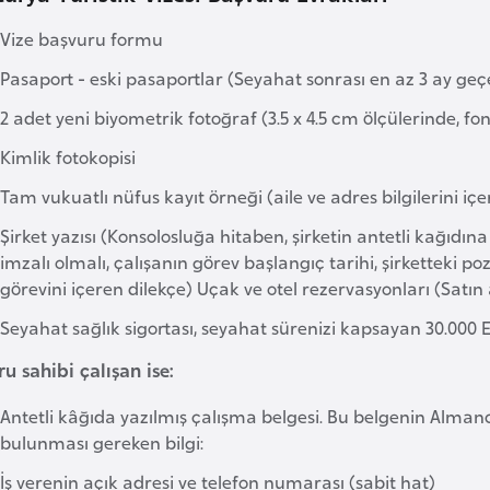
Vize başvuru formu
Pasaport - eski pasaportlar (Seyahat sonrası en az 3 ay geçe
2 adet yeni biyometrik fotoğraf (3.5 x 4.5 cm ölçülerinde, fo
Kimlik fotokopisi
Tam vukuatlı nüfus kayıt örneği (aile ve adres bilgilerini içe
Şirket yazısı (Konsolosluğa hitaben, şirketin antetli kağıdın
imzalı olmalı, çalışanın görev başlangıç tarihi, şirketteki po
görevini içeren dilekçe) Uçak ve otel rezervasyonları (Satın 
Seyahat sağlık sigortası, seyahat sürenizi kapsayan 30.000
u sahibi çalışan ise:
Antetli kâğıda yazılmış çalışma belgesi. Bu belgenin Almanc
bulunması gereken bilgi:
İş verenin açık adresi ve telefon numarası (sabit hat)