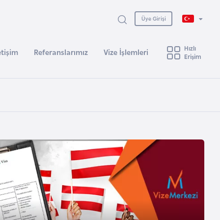
Üye Girişi
Hızlı
etişim
Referanslarımız
Vize İşlemleri
Erişim