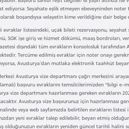
at ediyorsa: Seyahate eşlik etmeyen ebeveyninden noter 
olarak boşandıysa velayetin kime verildiğine dair belge d
i evraklar listesindeki, uçak bileti rezervasyonu, seyahat
, SGK işe giriş ve hizmet dökümü, maaş bordroları, vergi 
gazetesi dışındaki tüm evrakların konsolosluk tarafından
ektedir. Tercüme edilmiş evraklar için noter onayı gere
ıyorsa, Avusturya`dan mutlaka elektronik taahhüt beyanı
Merkezi Avusturya vize departmanı çağrı merkezini araya
amalı) başvuru evraklarını temsilcilerimizden ''bilgi e-mai
rya vize departmanı hazırlanması gereken evrakların 2026 
şacaktır. Avusturya vize başvurunuz için hazırlanması ge
malinde veya web sayfamızda belirtilen evrakların listesi i
nızdan yeni evraklar talep edilebilir, beyan etmiş olduğun
 olduğunuzun evrakların yeniden güncel tarihli halini s