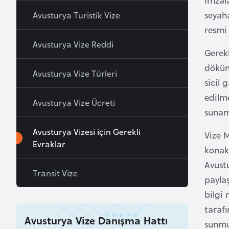
a
seyah
Avusturya Turistik Vize
h
resmi 
r
Avusturya Vize Reddi
Gerekl
e
y
dökümü
Avusturya Vize Türleri
n
sicil 
edilm
Avusturya Vize Ücreti
B
sunam
a
Avusturya Vizesi için Gerekli
Vize 
n
Evraklar
g
konakl
l
Avustu
Transit Vize
a
payla
d
bilgi 
e
tarafı
ş
Avusturya Vize Danışma Hattı
sunmuş