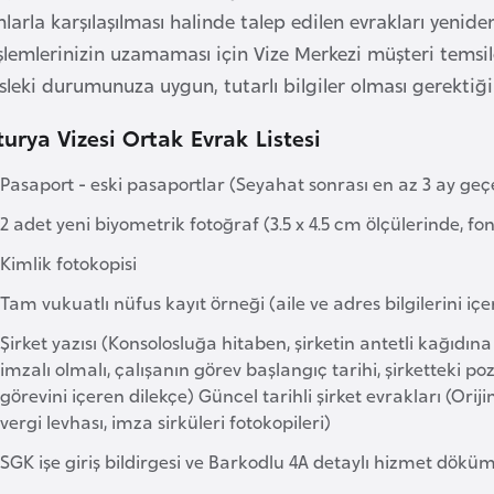
larla karşılaşılması halinde talep edilen evrakları yeni
şlemlerinizin uzamaması için Vize Merkezi müşteri temsilc
leki durumunuza uygun, tutarlı bilgiler olması gerektiği
urya Vizesi Ortak Evrak Listesi
Pasaport - eski pasaportlar (Seyahat sonrası en az 3 ay geçe
2 adet yeni biyometrik fotoğraf (3.5 x 4.5 cm ölçülerinde, fo
Kimlik fotokopisi
Tam vukuatlı nüfus kayıt örneği (aile ve adres bilgilerini içe
Şirket yazısı (Konsolosluğa hitaben, şirketin antetli kağıdın
imzalı olmalı, çalışanın görev başlangıç tarihi, şirketteki po
görevini içeren dilekçe) Güncel tarihli şirket evrakları (Oriji
vergi levhası, imza sirküleri fotokopileri)
SGK işe giriş bildirgesi ve Barkodlu 4A detaylı hizmet dökümü