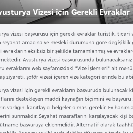
vusturya Vizesi için Gerekli Evraklar
rya vizesi başvurusu için gerekli evraklar turistik, ticar
in seyahat amacına ve mesleki durumuna göre değişiklik 
i evrakların eksiksiz bir şekilde tamamlanmış ve evrakla
mektedir. Avusturya vizesi başvurusunda bulunacaksanız
u evraklarını web sayfamızdaki "Vize İşlemleri" alt menüsü
ş ziyareti, şoför vizesi içeren vize kategorilerinde bulabil
rya vizesi için gerekli evrakların başvuruda bulunacak k
flarını destekleyen maddi kaynağın biçimini ve başvuru 
ın varlığını kanıtlayıcı belgeler olması gerekir. Ev hanıml
erini sunmalıdır. Seyahat masraflarını karşılayacak kişi b
ütname başvuruya eklenmelidir. Alternatif olarak taahhü
yabilir. Başvuru sahibi reşit değilse/18 yaşın altında ise v