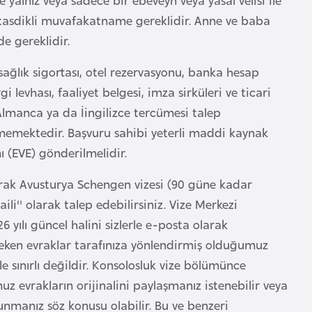
tasdikli muvafakatname gereklidir. Anne ve baba
e gereklidir.
 sağlık sigortası, otel rezervasyonu, banka hesap
levhası, faaliyet belgesi, imza sirküleri ve ticari
 Almanca ya da İingilizce tercümesi talep
kmemektedir. Başvuru sahibi yeterli maddi kaynak
 (EVE) gönderilmelidir.
rak Avusturya Schengen vizesi (90 güne kadar
li'' olarak talep edebilirsiniz. Vize Merkezi
yılı güncel halini sizlerle e-posta olarak
reken evraklar tarafınıza yönlendirmiş olduğumuz
le sınırlı değildir. Konsolosluk vize bölümünce
uz evrakların orijinalini paylaşmanız istenebilir veya
unmanız söz konusu olabilir. Bu ve benzeri