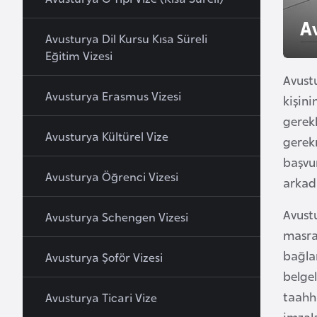
u
A
r
Avusturya Dil Kursu Kısa Süreli
y
Eğitim Vizesi
a
Avustu
Avusturya Erasmus Vizesi
kişin
A
gerekl
z
Avusturya Kültürel Vize
gerek
e
başvur
r
Avusturya Öğrenci Vizesi
arkada
b
a
Avustu
Avusturya Schengen Vizesi
y
masra
c
bağlar
a
Avusturya Şoför Vizesi
n
belgel
taahh
Avusturya Ticari Vize
B
imzala