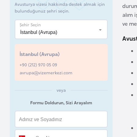
Avusturya vizesi hakkında destek almak için
durum
B
bulunduğunuz şehri seçin.
alım i
e
ve mes
Şehir Seçin
l
a
Avust
r
u
İstanbul (Avrupa)
s
+90 (212) 970 05 09
avrupa@vizemerkezi.com
B
e
veya
l
ç
Formu Doldurun, Sizi Arayalım
i
k
a