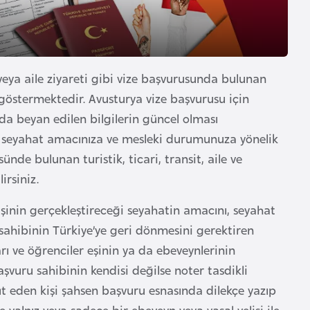
i veya aile ziyareti gibi vize başvurusunda bulunan
göstermektedir. Avusturya vize başvurusu için
rda beyan edilen bilgilerin güncel olması
 seyahat amacınıza ve mesleki durumunuza yönelik
nde bulunan turistik, ticari, transit, aile ve
irsiniz.
işinin gerçekleştireceği seyahatin amacını, seyahat
sahibinin Türkiye’ye geri dönmesini gerektiren
arı ve öğrenciler eşinin ya da ebeveynlerinin
aşvuru sahibinin kendisi değilse noter tasdikli
t eden kişi şahsen başvuru esnasında dilekçe yazıp
e yalnız veya sadece bir ebeveyn veya yasal velisi ile