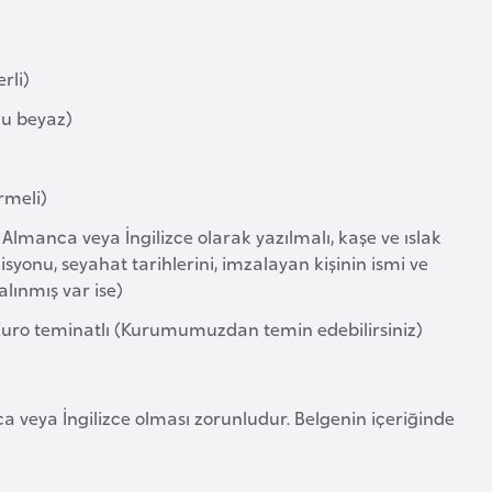
rli)
nu beyaz)
rmeli)
a Almanca veya İngilizce olarak yazılmalı, kaşe ve ıslak
zisyonu, seyahat tarihlerini, imzalayan kişinin ismi ve
alınmış var ise)
 Euro teminatlı (Kurumumuzdan temin edebilirsiniz)
a veya İngilizce olması zorunludur. Belgenin içeriğinde