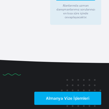
Alanlarında uzman
danışmanlarımız sorularınızı
en kısa süre içinde
cevaplayacaktır.
Almanya
Vize İşlemleri