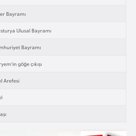
fer Bayramı
sturya Ulusal Bayramı
mhuriyet Bayramı
yem'in göğe çıkışı
l Arefesi
l
başı