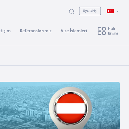
Üye Girişi
Hızlı
etişim
Referanslarımız
Vize İşlemleri
Erişim