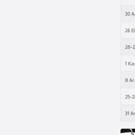
30 A
B
u
26 
l
g
a
28-
r
i
1 Ka
s
t
8 Ar
a
n
25-2
B
31 A
u
r
k