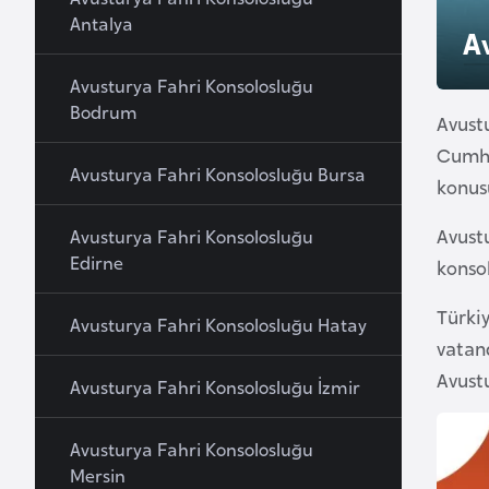
u
Antalya
A
r
y
Avusturya Fahri Konsolosluğu
a
Bodrum
Avust
Cumhur
A
Avusturya Fahri Konsolosluğu Bursa
konus
z
e
Avust
Avusturya Fahri Konsolosluğu
r
Edirne
konso
b
a
Türkiy
Avusturya Fahri Konsolosluğu Hatay
y
vatand
c
Avustu
Avusturya Fahri Konsolosluğu İzmir
a
n
Avusturya Fahri Konsolosluğu
Mersin
B