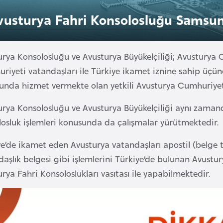
vusturya Fahri Konsolosluğu Samsu
urya Konsolosluğu ve Avusturya Büyükelçiliği; Avusturya 
iyeti vatandaşları ile Türkiye ikamet iznine sahip üçünc
unda hizmet vermekte olan yetkili Avusturya Cumhuriyeti 
urya Konsolosluğu ve Avusturya Büyükelçiliği aynı zaman
losluk işlemleri konusunda da çalışmalar yürütmektedir.
e’de ikamet eden Avusturya vatandaşları apostil (belge tas
aşlık belgesi gibi işlemlerini Türkiye’de bulunan Avustur
rya Fahri Konsoloslukları vasıtası ile yapabilmektedir.