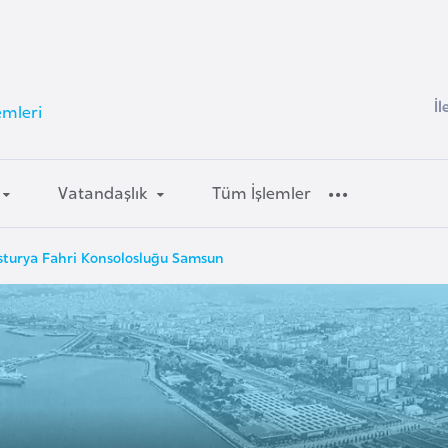
İl
emleri
Vatandaşlık
Tüm İşlemler
sturya Fahri Konsolosluğu Samsun