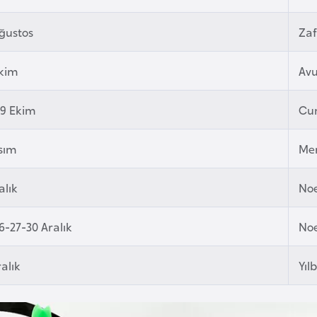
ğustos
Za
Ekim
Avu
29 Ekim
Cu
sım
Mer
alık
Noe
6-27-30 Aralık
Noe
ralık
Yıl