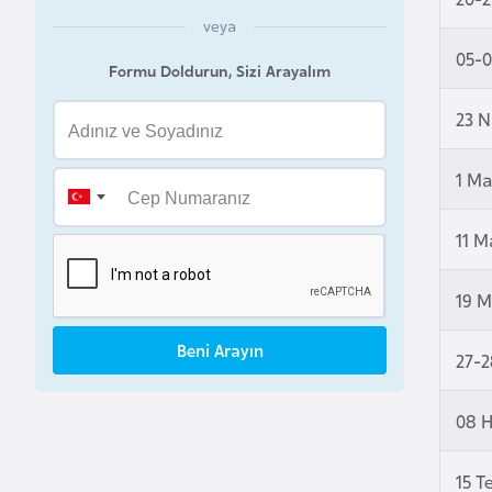
B
veya
e
05-0
Formu Doldurun, Sizi Arayalım
n
i
23 N
n
1 Ma
B
o
11 M
s
n
19 M
a
H
Beni Arayın
27-2
e
r
08 
s
e
k
15 