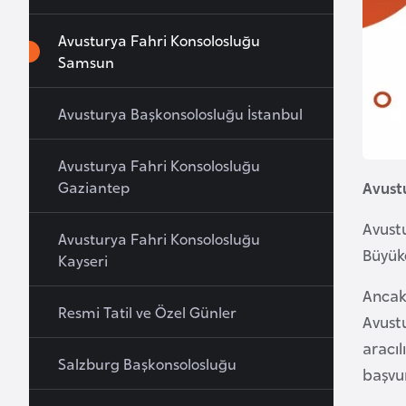
a
Avusturya Fahri Konsolosluğu
h
Samsun
r
e
Avusturya Başkonsolosluğu İstanbul
y
n
Avusturya Fahri Konsolosluğu
Gaziantep
Avust
B
a
Avustu
Avusturya Fahri Konsolosluğu
n
Büyüke
Kayseri
g
l
Ancak
Resmi Tatil ve Özel Günler
a
Avustu
d
aracıl
e
Salzburg Başkonsolosluğu
başvu
ş