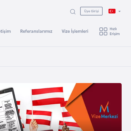
Üye Girişi
Hızlı
etişim
Referanslarımız
Vize İşlemleri
Erişim