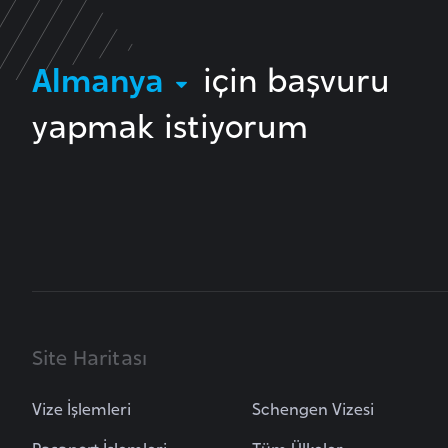
B
Almanya
için başvuru
u
l
yapmak istiyorum
g
a
r
i
s
t
a
n
Site Haritası
B
u
Vize İşlemleri
Schengen Vizesi
r
k