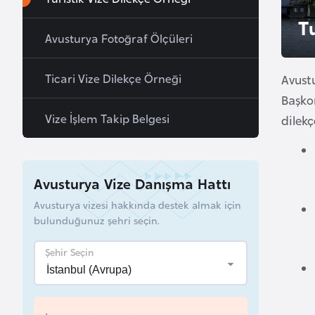
u
T
r
Avusturya Fotoğraf Ölçüleri
y
a
Ticari Vize Dilekçe Örneği
Avustu
Başkon
A
Vize İşlem Takip Belgesi
dilekç
z
e
r
Avusturya Vize Danışma Hattı
b
a
Avusturya vizesi hakkında destek almak için
y
bulunduğunuz şehri seçin.
c
Şehir Seçin
a
n
B