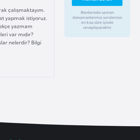
arak çalışmaktayım.
Alanlarında uzman
at yapmak istiyoruz.
danışmanlarımız sorularınızı
en kısa süre içinde
dilekçe yazmam
cevaplayacaktır.
leri var mıdır?
ar nelerdir? Bilgi