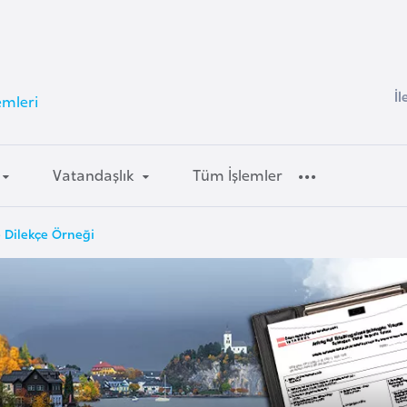
İl
emleri
Vatandaşlık
Tüm İşlemler
e Dilekçe Örneği