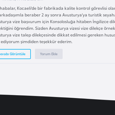
abalar, Kocaeli’de bir fabrikada kalite kontrol görevlisi ol
arkadaşımla beraber 2 ay sonra Avusturya’ya turistik seyah
sturya vize başvurum için Konsolosluğa hitaben İngilizce 
ktiğini öğrendim. Sizden Avusturya vizesi vize dilekçe örnek
turya vize talep dilekçesinde dikkat edilmesi gereken hususl
a ediyorum şimdiden teşekkür ederim.
Yorum Ekle
evabı Görüntüle