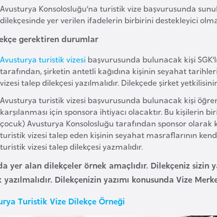
Avusturya Konsolosluğu’na turistik vize başvurusunda sunula
dilekçesinde yer verilen ifadelerin birbirini destekleyici olm
ilekçe gerektiren durumlar
Avusturya turistik vizesi
başvurusunda bulunacak kişi SGK’lı ça
tarafından, şirketin antetli kağıdına kişinin seyahat tarihle
vizesi talep dilekçesi yazılmalıdır. Dilekçede şirket yetkilisi
Avusturya turistik vizesi başvurusunda bulunacak kişi öğre
karşılanması için sponsora ihtiyacı olacaktır. Bu kişilerin b
çocuk) Avusturya Konsolosluğu tarafından sponsor olarak k
turistik vizesi talep eden kişinin seyahat masraflarının ke
turistik vizesi talep dilekçesi yazmalıdır.
a yer alan dilekçeler örnek amaçlıdır. Dilekçeniz sizin 
k yazılmalıdır. Dilekçenizin yazımı konusunda Vize Merk
urya Turistik Vize Dilekçe Örneği