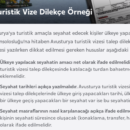
uristik Vize Dilekçe Örneği
rya'ya turistik amaçla seyahat edecek kişiler ülkeye yapa
solosluğu’na hitaben Avusturya turistik vizesi talep dilekç
esi yazılırken dikkat edilmesi gereken hususlar aşağıdaki 
Ülkeye yapılacak seyahatin amacı net olarak ifade edilmelidi
turistik vizesi talep dilekçesinde katılacağı turdan bahsetmeli
eklemelidir.
Seyahat tarihleri açıkça yazılmalıdır.
Avusturya turistik vizes
vizesi talep dilekçelerinde ülkeye giriş yapacakları tarihi, ü
bir ülkeye geçiş yapacakları bir seyahat var ise bu seyahatin
Seyahat masraflarının nasıl karşılanacağı açıkça ifade edilme
kişinin seyahati süresince oluşacak (konaklama, transfer, ha
olarak ifade edilmelidir.