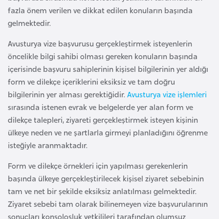
a
m
fazla önem verilen ve dikkat edilen konuların başında
l
gelmektedir.
e
A
r
Avusturya vize başvurusu gerçekleştirmek isteyenlerin
z
i
öncelikle bilgi sahibi olması gereken konuların başında
e
içerisinde başvuru sahiplerinin kişisel bilgilerinin yer aldığı
r
form ve dilekçe içeriklerini eksiksiz ve tam doğru
b
bilgilerinin yer alması gerektiğidir.
Avusturya vize işlemleri
a
sırasında istenen evrak ve belgelerde yer alan form ve
y
dilekçe talepleri, ziyareti gerçekleştirmek isteyen kişinin
c
ülkeye neden ve ne şartlarla girmeyi planladığını öğrenme
a
isteğiyle aranmaktadır.
n
Form ve dilekçe örnekleri için yapılması gerekenlerin
B
başında ülkeye gerçekleştirilecek kişisel ziyaret sebebinin
a
tam ve net bir şekilde eksiksiz anlatılması gelmektedir.
h
Ziyaret sebebi tam olarak bilinemeyen vize başvurularının
r
sonuçları konsolosluk yetkilileri tarafından olumsuz