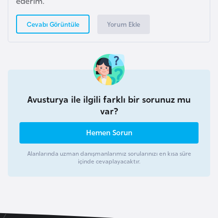
ederim.
i
n
Yorum Ekle
Cevabı Görüntüle
B
o
s
n
a
Avusturya ile ilgili farklı bir sorunuz mu
H
var?
e
Hemen Sorun
r
s
Alanlarında uzman danışmanlarımız sorularınızı en kısa süre
e
içinde cevaplayacaktır.
k
B
u