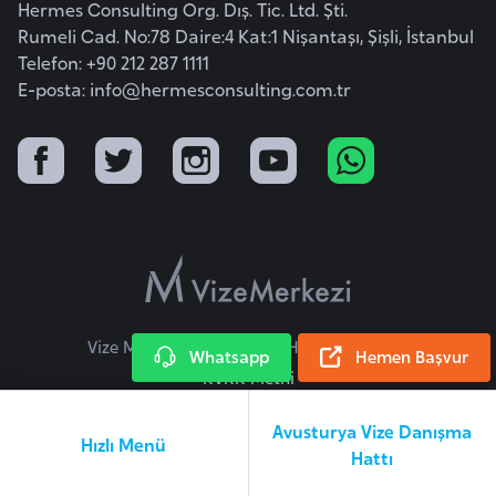
Hermes Consulting Org. Dış. Tic. Ltd. Şti.
F
Rumeli Cad. No:78 Daire:4 Kat:1 Nişantaşı, Şişli, İstanbul
a
Telefon: +90 212 287 1111
s
E-posta:
info@hermesconsulting.com.tr
o
Ç
a
d
Ç
e
Vize Merkezi © 2026 Tüm Hakları Saklıdır.
k
Whatsapp
Hemen Başvur
C
KVKK Metni
u
Avusturya Vize Danışma
m
Hızlı Menü
Hattı
h
u