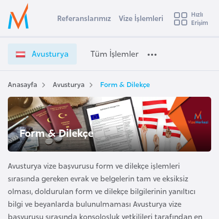
u
Hızlı
s
Referanslarımız
Vize İşlemleri
Başvuru yapmak istediğiniz ülkeyi seçin
Erişim
A
İ
Üye
t
Ülke Seçimi
v
Girişi
r
u
l
Avusturya
Tüm İşlemler
a
s
l
e
t
y
u
Anasayfa
Avusturya
Form & Dilekçe
t
a
r
y
i
a
A
V
ş
Form & Dilekçe
v
i
u
i
z
s
e
Avusturya vize başvurusu form ve dilekçe işlemleri
m
t
İ
sırasında gereken evrak ve belgelerin tam ve eksiksiz
u
ş
olması, doldurulan form ve dilekçe bilgilerinin yanıltıcı
r
l
bilgi ve beyanlarda bulunulmaması Avusturya vize
y
e
başvurusu sırasında konsolosluk yetkilileri tarafından en