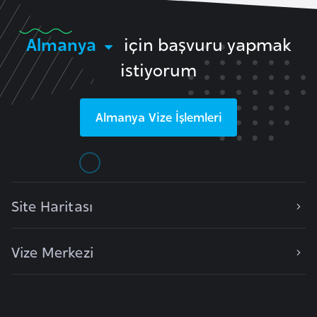
l
g
Almanya
için başvuru yapmak
a
istiyorum
r
i
s
Almanya
Vize İşlemleri
t
a
n
B
Site Haritası
u
r
Vize Merkezi
k
i
n
a