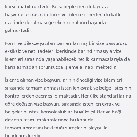
e
karşılanabilmektedir. Bu sebeplerden dolayı vize
y
başvurusu sırasında form ve dilekçe örnekleri dikkatle
n
üzerinde durulması gereken konuların başında
gelmektedir.
B
Form ve dilekçe yazıları tamamlanmış bir vize başvurusu
a
eksiksiz ve net ifadeleri içerisinde barındırmasıyla vize
n
işlemleri sırasında yaşanabilecek netlik karmaşalarıyla da
g
karşılaşmadan sorunsuzca işleme alınabilmektedir.
l
a
İşleme alınan vize başvurularının önceliği vize işlemleri
d
sırasında tamamlanması istenilen evrak ve belge listesinin
e
kontrollerden geçmesi olmaktadır. Her ülke standartlarına
ş
göre değişen vize başvuru sırasında istenilen evrak ve
belgelerin listesi konsolosluklar, büyükelçilikler ve bağlı
devletin resmi makamlarınca bu konuda
B
tamamlanmasını beklediği süreçlerin işleyişi ile
e
belirlenmektedir.
l