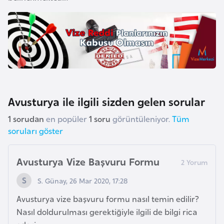
a
r
u
s
B
e
Avusturya ile ilgili sizden gelen sorular
l
1 sorudan
en popüler
1 soru
görüntüleniyor.
Tüm
ç
soruları göster
i
k
a
Avusturya Vize Başvuru Formu
S. Günay, 26 Mar 2020, 17:28
B
Avusturya vize başvuru formu nasıl temin edilir?
e
Nasıl doldurulması gerektiğiyle ilgili de bilgi rica
n