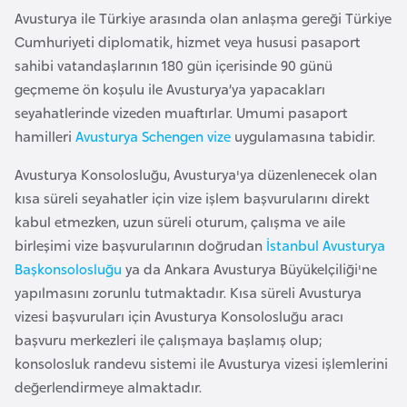
a
m
Avusturya ile Türkiye arasında olan anlaşma gereği Türkiye
l
Cumhuriyeti diplomatik, hizmet veya hususi pasaport
e
A
sahibi vatandaşlarının 180 gün içerisinde 90 günü
r
z
geçmeme ön koşulu ile Avusturya’ya yapacakları
i
e
seyahatlerinde vizeden muaftırlar. Umumi pasaport
r
hamilleri
Avusturya Schengen vize
uygulamasına tabidir.
b
Avusturya Konsolosluğu, Avusturya'ya düzenlenecek olan
a
kısa süreli seyahatler için vize işlem başvurularını direkt
y
kabul etmezken, uzun süreli oturum, çalışma ve aile
c
birleşimi vize başvurularının doğrudan
İstanbul Avusturya
a
Başkonsolosluğu
ya da Ankara Avusturya Büyükelçiliği'ne
n
yapılmasını zorunlu tutmaktadır. Kısa süreli Avusturya
vizesi başvuruları için Avusturya Konsolosluğu aracı
B
başvuru merkezleri ile çalışmaya başlamış olup;
a
konsolosluk randevu sistemi ile Avusturya vizesi işlemlerini
h
değerlendirmeye almaktadır.
r