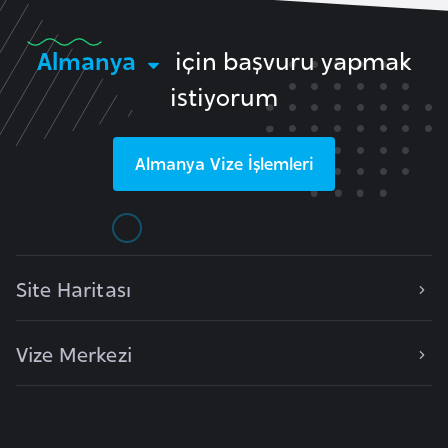
F
a
Almanya
için başvuru yapmak
s
istiyorum
o
Ç
Almanya
Vize İşlemleri
a
d
Ç
Site Haritası
e
k
C
Vize Merkezi
u
m
h
u