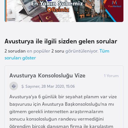
a
r
u
s
Avusturya ile ilgili sizden gelen sorular
B
2 sorudan
en popüler
2 soru
görüntüleniyor.
Tüm
e
soruları göster
l
ç
Avusturya Konsolosluğu Vize
i
k
Ş. Sayıner, 28 Mar 2020, 15:06
a
Avusturya’ya 6 günlük bir seyahat planım var vize
başvurusu için Avusturya Başkonsolosluğu’na mı
B
gitmem gerekli internetten araştırmalarım
e
sonucu konsolosluğun randevu vermediğini
n
öğrendim birçok danışman firma ile karşılaştım