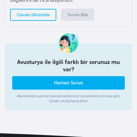
l
g
Yorum Ekle
Cevabı Görüntüle
a
r
i
s
t
a
Avusturya ile ilgili farklı bir sorunuz mu
n
var?
Hemen Sorun
B
u
Alanlarında uzman danışmanlarımız sorularınızı en kısa süre
içinde cevaplayacaktır.
r
k
i
n
a