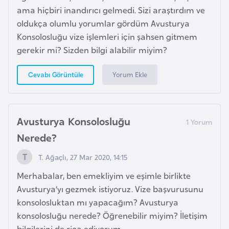
i
ama hiçbiri inandırıcı gelmedi. Sizi araştırdım ve
n
oldukça olumlu yorumlar gördüm Avusturya
Konsolosluğu vize işlemleri için şahsen gitmem
B
gerekir mi? Sizden bilgi alabilir miyim?
o
s
Yorum Ekle
Cevabı Görüntüle
n
a
H
Avusturya Konsolosluğu
e
Nerede?
r
s
T. Ağaçlı, 27 Mar 2020, 14:15
e
Merhabalar, ben emekliyim ve eşimle birlikte
k
Avusturya’yı gezmek istiyoruz. Vize başvurusunu
konsolosluktan mı yapacağım? Avusturya
B
konsolosluğu nerede? Öğrenebilir miyim? İletişim
u
bilgilerini de rica ediyorum.