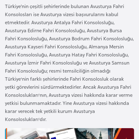
e
Türkiye’nin çeşitli şehirlerinde bulunan Avusturya Fahri
y
Konsolosları ise Avusturya vizesi başvurularını kabul
n
etmektedir. Avusturya Antalya Fahri Konsolosluğu,
Avusturya Edirne Fahri Konsolosluğu, Avusturya Bursa
Fahri Konsolosluğu, Avusturya Bodrum Fahri Konsolosluğu,
B
Avusturya Kayseri Fahri Konsolosluğu, Almanya Mersin
a
Fahri Konsolosluğu, Avusturya Hatay Fahri Konsolosluğu,
n
Avusturya İzmir Fahri Konsolosluğu ve Avusturya Samsun
g
Fahri Konsolosluğu; resmi temsilciliğin olmadığı
l
Türkiye'nin farklı şehirlerinde Fahri Konsolosluk olarak
a
yetki görevlerini sürdürmektedirler. Ancak Avusturya Fahri
d
Konsoloslukları'nın, Avusturya vizesi hakkında karar verme
e
yetkisi bulunmamaktadır. Yine Avusturya vizesi hakkında
ş
karar verecek tek yetkili kurum Avusturya
Konsoloslukları'dır.
B
e
l