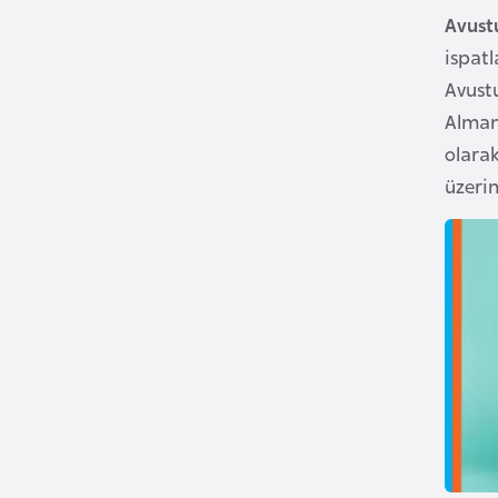
Avustu
i
n
ispatl
a
Avustu
F
Alman
a
olarak
s
üzerin
o
Ç
a
d
Ç
e
k
C