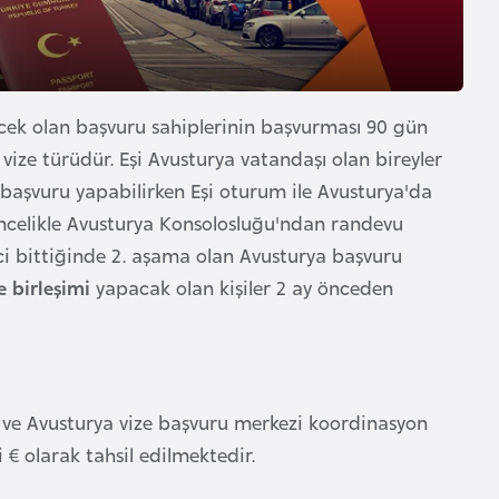
cek olan başvuru sahiplerinin başvurması 90 gün
 vize türüdür. Eşi Avusturya vatandaşı olan bireyler
aşvuru yapabilirken Eşi oturum ile Avusturya'da
ncelikle Avusturya Konsolosluğu'ndan randevu
eci bittiğinde 2. aşama olan Avusturya başvuru
e birleşimi
yapacak olan kişiler 2 ay önceden
cı ve Avusturya vize başvuru merkezi koordinasyon
 € olarak tahsil edilmektedir.