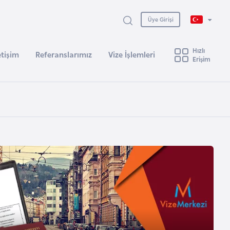
Üye Girişi
Hızlı
etişim
Referanslarımız
Vize İşlemleri
Erişim