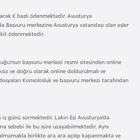
arak € bazlı ödenmektedir. Avusturya
a Başvuru merkezine Avusturya vatandaşı olan eşler
akit ödenmektedir.
luğu'nun başvuru merkezi resmi sitesinden online
ksiz ve doğru olarak online doldurulmalı ve
osyaları Konsolosluk ve başvuru merkezi tarafından
 iş günü sürmektedir. Lakin Eşi Avusturya’da
ma sebebi ile bu süre uzayabilmektedir. Aynı
almamakla birlikte ara ara açılıp kapanmakta ve