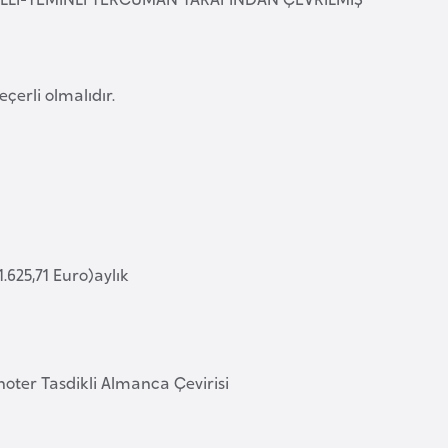
çerli olmalıdır.
625,71 Euro)aylık
noter Tasdikli Almanca Çevirisi