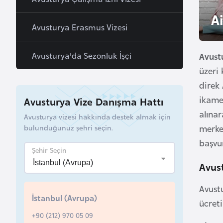
u
Ai
r
Avusturya Erasmus Vizesi
y
a
Avusturya'da Sezonluk İşçi
Avustu
üzeri 
A
direk
z
ikame
Avusturya Vize Danışma Hattı
e
alınar
r
Avusturya vizesi hakkında destek almak için
bulunduğunuz şehri seçin.
merke
b
a
başvu
Şehir Seçin
y
Avust
c
a
Avustu
n
İstanbul (Avrupa)
ücreti
+90 (212) 970 05 09
B