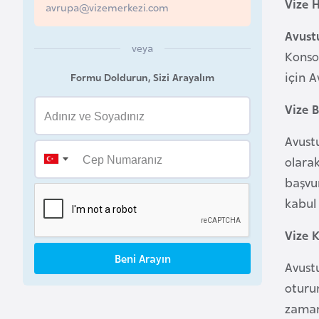
Vize H
avrupa@vizemerkezi.com
a
Avustu
h
veya
r
Konso
e
için 
Formu Doldurun, Sizi Arayalım
y
Vize 
n
Avust
B
olara
a
başvu
n
kabul
g
l
Vize 
a
Beni Arayın
d
Avustu
e
oturu
ş
zaman