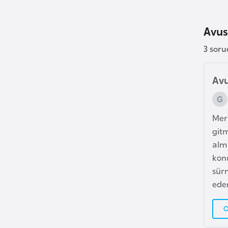
u
m
Avus
h
u
3 sor
r
i
Avu
y
e
t
Merh
i
gitm
alma
C
konu
e
sür
z
eder
a
y
C
i