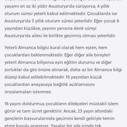
a
m
yaşamı en az iki yıldır Avusturya'da sürüyorsa, 4 yıllık
l
oturum süresi yeterli kabul edilmektedir. Çocuklarda ise
e
A
Avusturya'da 3 yıllık oturum süresi yeterlidir. Eğer çocuk 6
r
z
yaşından küçükse, yaşının yarısına denk süreyi
i
e
Avusturya'da ailesi ile birlikte geçirmiş olması yeterlidir.
r
Yeterli Almanca bilgisi kural olarak hem eşten, hem
b
çocuklardan beklenmektedir. Eğer diğer aile bireyleri
a
yeterli Almanca biliyorsa eşin eğitim durumu ve diğer
y
zorluklar da göz önüne alınarak, daha az bir Almanca bilgi
c
düzeyi kabul edilebilmektedir. 16 yaşından küçük
a
çocuklardan anayasaya bağlılık açıklamasını
n
imzalamaları istenmez.
B
16 yaşını doldurmuş çocukların dilekçeleri müstakil işlem
a
görür ve tam ücret gerektirir. Ancak, 23 yaşın altındaki
h
gençlerin başvurularında geçimini kendi geliriyle temin
r
etme koşulu aranmaz. Yasalar bir aile içinde tek