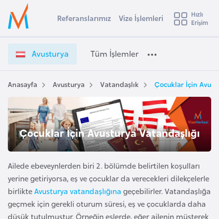
u
Hızlı
s
Referanslarımız
Vize İşlemleri
Başvuru yapmak istediğiniz ülkeyi seçin
Erişim
A
İ
Üye
t
Ülke Seçimi
v
Girişi
r
u
l
Avusturya
Tüm İşlemler
a
s
l
e
t
y
u
Anasayfa
Avusturya
Vatandaşlık
Çocuklar İçin Avust
t
a
r
y
i
a
A
V
ş
Çocuklar İçin Avusturya Vatandaşlığı
v
i
u
i
z
s
e
Ailede ebeveynlerden biri 2. bölümde belirtilen koşulları
m
t
İ
yerine getiriyorsa, eş ve çocuklar da verecekleri dilekçelerle
u
ş
birlikte
Avusturya vatandaşlığına
geçebilirler. Vatandaşlığa
r
l
geçmek için gerekli oturum süresi, eş ve çocuklarda daha
y
e
düşük tutulmuştur. Örneğin eşlerde, eğer ailenin müşterek