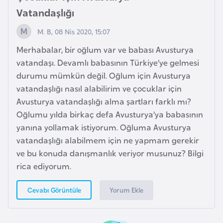
Vatandaşlığı
a
r
M. B, 08 Nis 2020, 15:07
u
Merhabalar, bir oğlum var ve babası Avusturya
s
vatandaşı. Devamlı babasının Türkiye’ye gelmesi
durumu mümkün değil. Oğlum için Avusturya
B
vatandaşlığı nasıl alabilirim ve çocuklar için
e
Avusturya vatandaşlığı alma şartları farklı mı?
l
Oğlumu yılda birkaç defa Avusturya’ya babasının
ç
yanına yollamak istiyorum. Oğluma Avusturya
i
vatandaşlığı alabilmem için ne yapmam gerekir
k
ve bu konuda danışmanlık veriyor musunuz? Bilgi
a
rica ediyorum.
B
Yorum Ekle
Cevabı Görüntüle
e
n