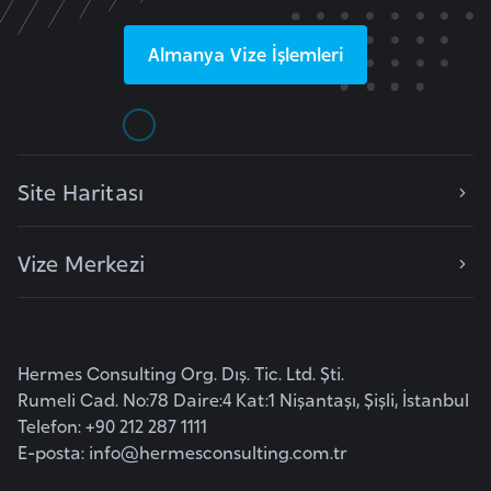
l
g
Almanya
Vize İşlemleri
a
r
i
s
t
Site Haritası
a
n
Vize Merkezi
B
u
r
Hermes Consulting Org. Dış. Tic. Ltd. Şti.
k
Rumeli Cad. No:78 Daire:4 Kat:1 Nişantaşı, Şişli, İstanbul
i
Telefon: +90 212 287 1111
n
E-posta:
info@hermesconsulting.com.tr
a