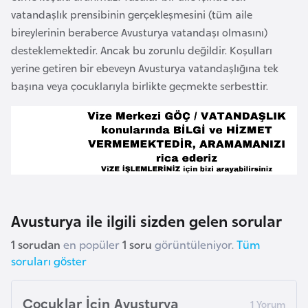
e
vatandaşlık prensibinin gerçekleşmesini (tüm aile
y
bireylerinin beraberce Avusturya vatandaşı olmasını)
n
desteklemektedir. Ancak bu zorunlu değildir. Koşulları
yerine getiren bir ebeveyn Avusturya vatandaşlığına tek
başına veya çocuklarıyla birlikte geçmekte serbesttir.
B
a
n
g
l
a
d
e
Avusturya ile ilgili sizden gelen sorular
ş
1 sorudan
en popüler
1 soru
görüntüleniyor.
Tüm
soruları göster
B
e
Çocuklar İçin Avusturya
l