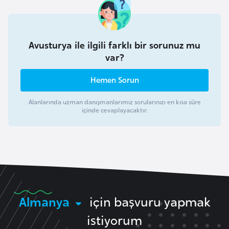
i
n
Avusturya ile ilgili farklı bir sorunuz mu
B
var?
o
s
Hemen Sorun
n
a
Alanlarında uzman danışmanlarımız sorularınızı en kısa süre
içinde cevaplayacaktır.
H
e
r
s
e
k
Almanya
için başvuru yapmak
B
istiyorum
u