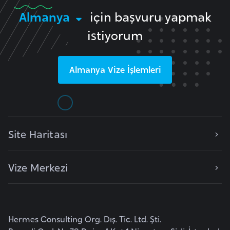
F
Almanya
için başvuru yapmak
a
istiyorum
s
o
Almanya
Vize İşlemleri
Ç
a
d
Site Haritası
Ç
e
k
Vize Merkezi
C
u
m
h
Hermes Consulting Org. Dış. Tic. Ltd. Şti.
u