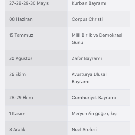
27-28-29-30 Mayıs
Kurban Bayramı
a
r
08 Haziran
Corpus Christi
u
s
15 Temmuz
Milli Birlik ve Demokrasi
Günü
B
e
30 Ağustos
Zafer Bayramı
l
ç
26 Ekim
Avusturya Ulusal
i
Bayramı
k
a
28-29 Ekim
Cumhuriyet Bayramı
1 Kasım
Meryem'in göğe çıkışı
B
e
n
8 Aralık
Noel Arefesi