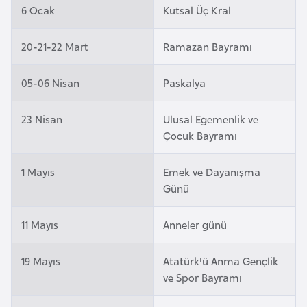
6 Ocak
Kutsal Üç Kral
e
y
20-21-22 Mart
Ramazan Bayramı
n
05-06 Nisan
Paskalya
B
a
23 Nisan
Ulusal Egemenlik ve
n
Çocuk Bayramı
g
l
1 Mayıs
Emek ve Dayanışma
a
Günü
d
e
11 Mayıs
Anneler günü
ş
19 Mayıs
Atatürk'ü Anma Gençlik
B
ve Spor Bayramı
e
l