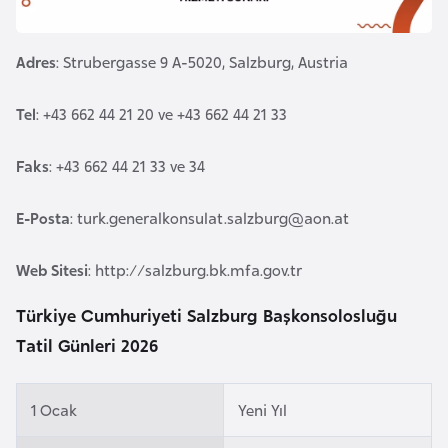
a
m
l
e
Adres
: Strubergasse 9 A-5020, Salzburg, Austria
A
r
z
i
Tel
: +43 662 44 21 20 ve +43 662 44 21 33
e
r
Faks
: +43 662 44 21 33 ve 34
b
a
E-Posta
:
turk.generalkonsulat.salzburg@aon.at
y
c
Web Sitesi
: http://salzburg.bk.mfa.gov.tr
a
n
Türkiye Cumhuriyeti Salzburg Başkonsolosluğu
Tatil Günleri 2026
B
a
1 Ocak
Yeni Yıl
h
r