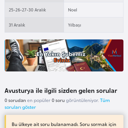
i
n
25-26-27-30 Aralık
Noel
31 Aralık
Yılbaşı
B
o
s
n
a
H
e
r
s
Avusturya ile ilgili sizden gelen sorular
e
0 sorudan
en popüler
0 soru
görüntüleniyor.
Tüm
k
soruları göster
B
Bu ülkeye ait soru bulanamadı. Soru sormak için
u