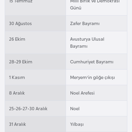
15 Temmuz
Milli Birlik ve Demokrasi
i
Günü
n
30 Ağustos
Zafer Bayramı
B
o
26 Ekim
Avusturya Ulusal
s
Bayramı
n
a
28-29 Ekim
Cumhuriyet Bayramı
H
e
1 Kasım
Meryem'in göğe çıkışı
r
s
8 Aralık
Noel Arefesi
e
k
25-26-27-30 Aralık
Noel
B
31 Aralık
Yılbaşı
u