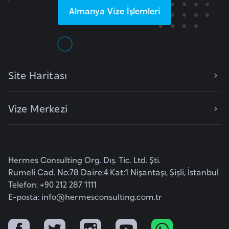
Almanya
Vize İşlemleri
r
i
y
e
t
Site Haritası
i
Vize Merkezi
C
e
z
a
Hermes Consulting Org. Dış. Tic. Ltd. Şti.
y
Rumeli Cad. No:78 Daire:4 Kat:1 Nişantaşı, Şişli, İstanbul
i
Telefon: +90 212 287 1111
r
E-posta:
info@hermesconsulting.com.tr
C