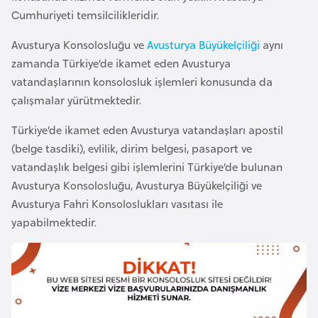
a
m
Cumhuriyeti temsilcilikleridir.
l
e
Avusturya Konsolosluğu ve
Avusturya Büyükelçiliği
aynı
A
r
zamanda Türkiye’de ikamet eden Avusturya
z
i
vatandaşlarının konsolosluk işlemleri konusunda da
e
çalışmalar yürütmektedir.
r
b
Türkiye’de ikamet eden Avusturya vatandaşları apostil
a
(belge tasdiki), evlilik, dirim belgesi, pasaport ve
y
vatandaşlık belgesi gibi işlemlerini Türkiye’de bulunan
c
Avusturya Konsolosluğu, Avusturya Büyükelçiliği ve
a
Avusturya Fahri Konsoloslukları vasıtası ile
n
yapabilmektedir.
B
a
h
r