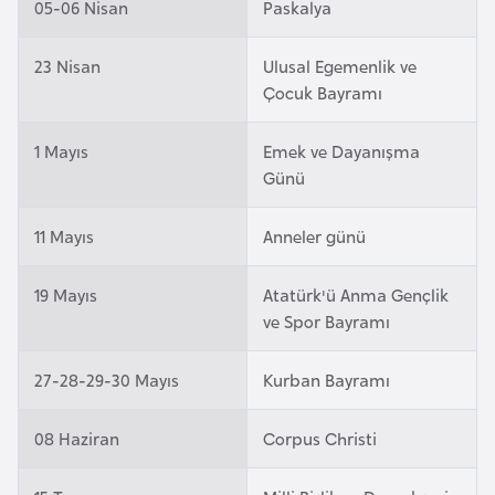
05-06 Nisan
Paskalya
a
r
23 Nisan
Ulusal Egemenlik ve
u
Çocuk Bayramı
s
1 Mayıs
Emek ve Dayanışma
Günü
B
e
l
11 Mayıs
Anneler günü
ç
i
19 Mayıs
Atatürk'ü Anma Gençlik
ve Spor Bayramı
k
a
27-28-29-30 Mayıs
Kurban Bayramı
B
08 Haziran
Corpus Christi
e
n