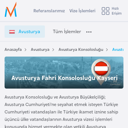
u
Hızlı
s
Referanslarımız
Vize İşlemleri
Başvuru yapmak istediğiniz ülkeyi seçin
Erişim
A
İ
Üye
t
Ülke Seçimi
v
Girişi
r
u
l
Avusturya
Tüm İşlemler
a
s
l
e
t
y
u
Anasayfa
Avusturya
Avusturya Konsolosluğu
Avustury
t
a
r
y
i
a
A
V
ş
Avusturya Fahri Konsolosluğu Kayseri
v
i
u
i
z
s
e
Avusturya Konsolosluğu ve Avusturya Büyükelçiliği;
m
t
İ
Avusturya Cumhuriyeti’ne seyahat etmek isteyen Türkiye
u
ş
Cumhuriyeti vatandaşları ile Türkiye ikamet iznine sahip
r
l
üçüncü ülke vatandaşlarının Avusturya vizesi işlemleri
y
e
konusunda hizmet vermekte olan yetkili Avusturya