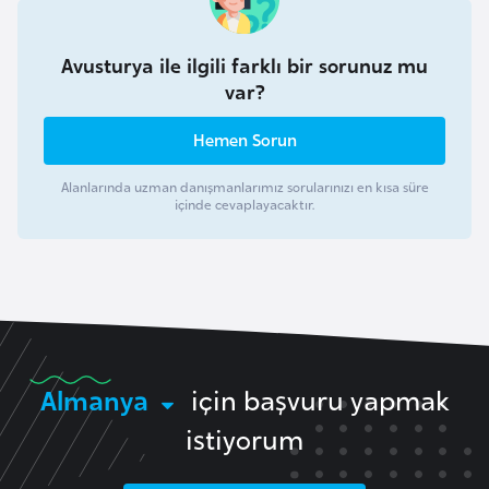
F
a
Avusturya ile ilgili farklı bir sorunuz mu
s
var?
o
Hemen Sorun
Ç
Alanlarında uzman danışmanlarımız sorularınızı en kısa süre
a
içinde cevaplayacaktır.
d
Ç
e
k
C
Almanya
için başvuru yapmak
u
m
istiyorum
h
u