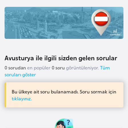
l
g
a
r
i
s
t
a
Avusturya ile ilgili sizden gelen sorular
n
0 sorudan
en popüler
0 soru
görüntüleniyor.
Tüm
soruları göster
B
u
Bu ülkeye ait soru bulanamadı. Soru sormak için
r
tıklayınız.
k
i
n
a