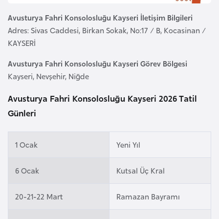
e
Avusturya Fahri Konsolosluğu Kayseri İletişim Bilgileri
y
Adres: Sivas Caddesi, Birkan Sokak, No:17 / B, Kocasinan /
n
KAYSERİ
B
Avusturya Fahri Konsolosluğu Kayseri Görev Bölgesi
a
Kayseri, Nevşehir, Niğde
n
Avusturya Fahri Konsolosluğu Kayseri 2026 Tatil
g
Günleri
l
a
d
1 Ocak
Yeni Yıl
e
ş
6 Ocak
Kutsal Üç Kral
B
20-21-22 Mart
Ramazan Bayramı
e
l