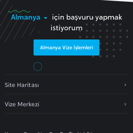
l
g
Almanya
için başvuru yapmak
a
istiyorum
r
i
s
Almanya
Vize İşlemleri
t
a
n
Site Haritası
B
u
r
Vize Merkezi
k
i
n
a