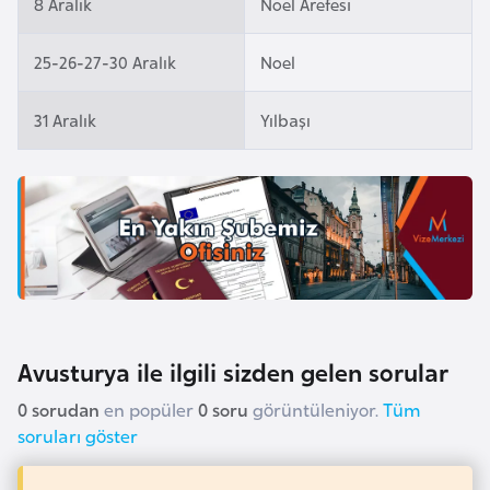
8 Aralık
Noel Arefesi
a
r
25-26-27-30 Aralık
Noel
u
s
31 Aralık
Yılbaşı
B
e
l
ç
i
k
a
Avusturya ile ilgili sizden gelen sorular
0 sorudan
en popüler
0 soru
görüntüleniyor.
Tüm
B
soruları göster
e
n