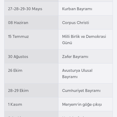
e
27-28-29-30 Mayıs
Kurban Bayramı
y
n
08 Haziran
Corpus Christi
B
15 Temmuz
Milli Birlik ve Demokrasi
a
Günü
n
g
30 Ağustos
Zafer Bayramı
l
a
26 Ekim
Avusturya Ulusal
d
Bayramı
e
ş
28-29 Ekim
Cumhuriyet Bayramı
B
1 Kasım
Meryem'in göğe çıkışı
e
l