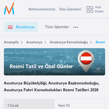
u
Hızlı
s
Referanslarımız
Vize İşlemleri
Başvuru yapmak istediğiniz ülkeyi seçin
Erişim
A
İ
Üye
t
Ülke Seçimi
v
Girişi
r
u
l
Avusturya
Tüm İşlemler
a
s
l
e
t
y
u
Anasayfa
Avusturya
Avusturya Konsolosluğu
Resmi Ta
t
a
r
y
i
a
A
V
ş
Resmi Tatil ve Özel Günler
v
i
u
i
z
s
e
Avusturya Büyükelçiliği, Avusturya Başkonsolosluğu,
m
t
İ
Avusturya Fahri Konsoloslukları Resmi Tatilleri 2026
u
ş
r
l
y
e
1 Ocak
Yeni Yıl