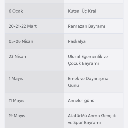
a
m
l
6 Ocak
Kutsal Üç Kral
e
A
r
20-21-22 Mart
Ramazan Bayramı
z
i
e
05-06 Nisan
Paskalya
r
b
a
23 Nisan
Ulusal Egemenlik ve
Çocuk Bayramı
y
c
1 Mayıs
Emek ve Dayanışma
a
Günü
n
11 Mayıs
Anneler günü
B
a
19 Mayıs
Atatürk'ü Anma Gençlik
h
ve Spor Bayramı
r