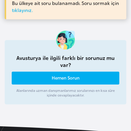
i
Bu ülkeye ait soru bulanamadı. Soru sormak için
n
tıklayınız.
B
o
s
n
Avusturya ile ilgili farklı bir sorunuz mu
a
var?
H
e
Hemen Sorun
r
s
Alanlarında uzman danışmanlarımız sorularınızı en kısa süre
e
içinde cevaplayacaktır.
k
B
u