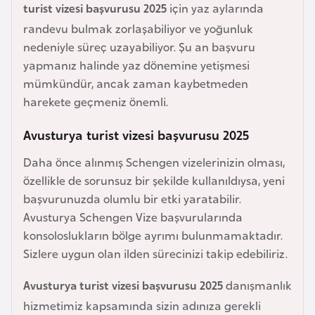
turist vizesi başvurusu 2025
için yaz aylarında
e
randevu bulmak zorlaşabiliyor ve yoğunluk
y
nedeniyle süreç uzayabiliyor. Şu an başvuru
n
yapmanız halinde yaz dönemine yetişmesi
mümkündür, ancak zaman kaybetmeden
B
harekete geçmeniz önemli.
a
n
Avusturya turist vizesi başvurusu 2025
g
Daha önce alınmış Schengen vizelerinizin olması,
l
özellikle de sorunsuz bir şekilde kullanıldıysa, yeni
a
başvurunuzda olumlu bir etki yaratabilir.
d
Avusturya Schengen Vize başvurularında
e
konsoloslukların bölge ayrımı bulunmamaktadır.
ş
Sizlere uygun olan ilden sürecinizi takip edebiliriz.
B
Avusturya turist vizesi başvurusu 2025
danışmanlık
e
hizmetimiz kapsamında sizin adınıza gerekli
l