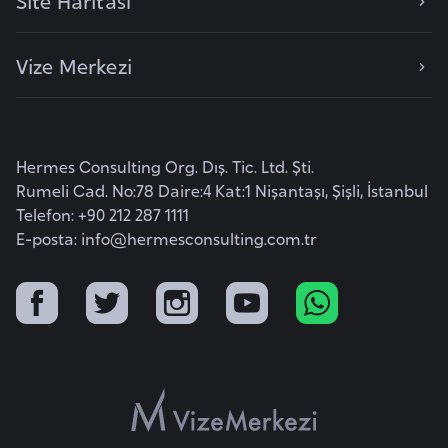
Site Haritası
F
a
Vize Merkezi
s
o
Ç
Hermes Consulting Org. Dış. Tic. Ltd. Şti.
a
Rumeli Cad. No:78 Daire:4 Kat:1 Nişantaşı, Şişli, İstanbul
d
Telefon: +90 212 287 1111
E-posta:
info@hermesconsulting.com.tr
Ç
e
k
C
u
m
h
u