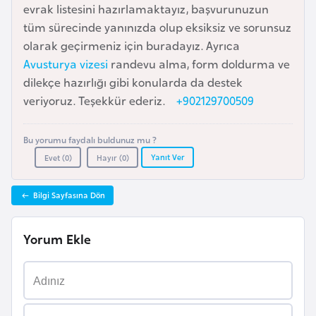
evrak listesini hazırlamaktayız, başvurunuzun
a
tüm sürecinde yanınızda olup eksiksiz ve sorunsuz
r
olarak geçirmeniz için buradayız. Ayrıca
u
Avusturya vizesi
randevu alma, form doldurma ve
s
dilekçe hazırlığı gibi konularda da destek
veriyoruz. Teşekkür ederiz.
+902129700509
B
e
Bu yorumu faydalı buldunuz mu ?
l
Yanıt Ver
Evet (
0
)
Hayır (
0
)
ç
i
Bilgi Sayfasına Dön
k
a
Yorum Ekle
B
e
n