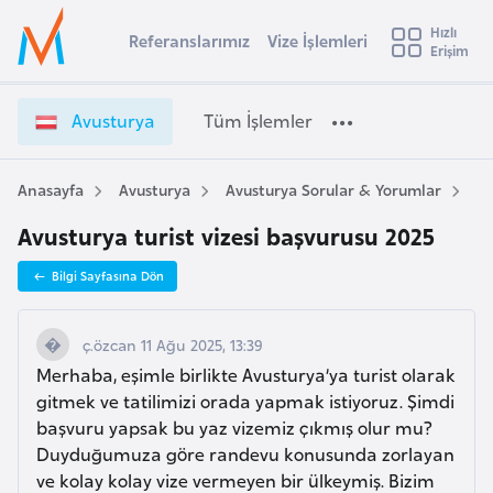
u
Hızlı
s
Referanslarımız
Vize İşlemleri
Başvuru yapmak istediğiniz ülkeyi seçin
Erişim
A
İ
Üye
t
Ülke Seçimi
v
Girişi
r
u
l
Avusturya
Tüm İşlemler
a
s
l
e
t
y
u
Anasayfa
Avusturya
Avusturya Sorular & Yorumlar
Av
t
a
r
Avusturya turist vizesi başvurusu 2025
y
i
a
A
Bilgi Sayfasına Dön
V
ş
v
i
u
i
z
ç.özcan 11 Ağu 2025, 13:39
s
e
Merhaba, eşimle birlikte Avusturya’ya turist olarak
m
t
İ
gitmek ve tatilimizi orada yapmak istiyoruz. Şimdi
u
ş
başvuru yapsak bu yaz vizemiz çıkmış olur mu?
r
l
Duyduğumuza göre randevu konusunda zorlayan
y
e
ve kolay kolay vize vermeyen bir ülkeymiş. Bizim