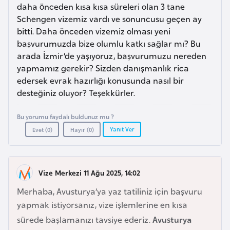
a
m
daha önceden kısa kısa süreleri olan 3 tane
l
Schengen vizemiz vardı ve sonuncusu geçen ay
e
bitti. Daha önceden vizemiz olması yeni
A
r
başvurumuzda bize olumlu katkı sağlar mı? Bu
z
i
arada İzmir’de yaşıyoruz, başvurumuzu nereden
e
yapmamız gerekir? Sizden danışmanlık rica
r
edersek evrak hazırlığı konusunda nasıl bir
b
desteğiniz oluyor? Teşekkürler.
a
y
Bu yorumu faydalı buldunuz mu ?
c
Yanıt Ver
Evet (
0
)
Hayır (
0
)
a
n
Vize Merkezi 11 Ağu 2025, 14:02
B
Merhaba, Avusturya’ya yaz tatiliniz için başvuru
a
yapmak istiyorsanız, vize işlemlerine en kısa
h
sürede başlamanızı tavsiye ederiz.
Avusturya
r