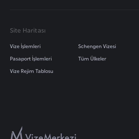
B
e
n
Site Haritası
i
n
Vize İşlemleri
Schengen Vizesi
B
Pasaport İşlemleri
Tüm Ülkeler
o
Vize Rejim Tablosu
s
n
a
H
e
r
s
e
k