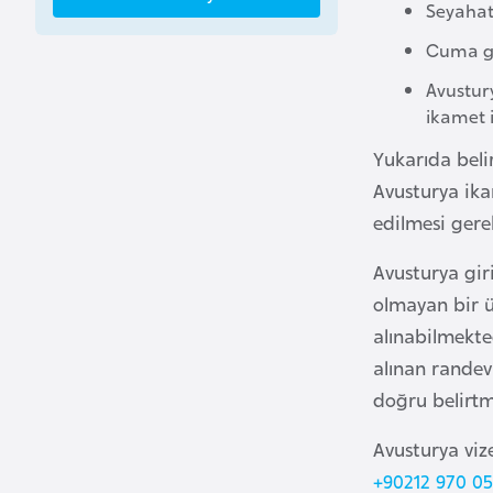
Seyahat 
a
Cuma gün
h
r
Avustury
e
ikamet i
y
Yukarıda belir
n
Avusturya ika
edilmesi gere
B
a
Avusturya gir
n
olmayan bir ü
g
alınabilmekte
l
alınan randev
a
doğru belirtm
d
e
Avusturya viz
ş
+90212 970 05