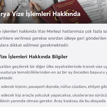
rya Vize İşlemleri Hakkında
e işlemleri hakkında Vize Merkezi hatlarımıza çok fazla s
arihlere verilmesi gerekse sınırdan ülkeye geri gönderil
nulara dikkat edilmesi gerekmektedir.
ize İşlemleri Hakkında Bilgiler
a’dan geçilerek bir diğer ülke seyahatlerinde transit vize 
vusturya temsilciliklerinden en az bir ay önceden başvuru y
ktedir.
edecek kişinin, pasaport dışında; nüfus cüzdanı, ehliyet gi
edecek kişi araçla yolculuk yapacaksa, uluslararası sürücü be
hibinin yanında olması gerekir. Araç kaskosu da bu dosyad