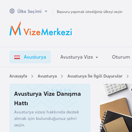
Ülke Seçimi
A
Başvuru yapmak istediğiniz ülkeyi seçin
v
u
s
t
r
Avusturya
Avusturya Vize
Oturum
a
l
y
Anasayfa
Avusturya
Avusturya İle İlgili Duyurular
a
Avusturya Vize Danışma
A
Hattı
v
Avusturya vizesi hakkında destek
u
almak için bulunduğunuz şehri
s
seçin.
t