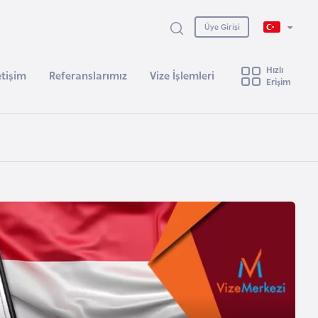
Üye Girişi
Hızlı
etişim
Referanslarımız
Vize İşlemleri
Erişim