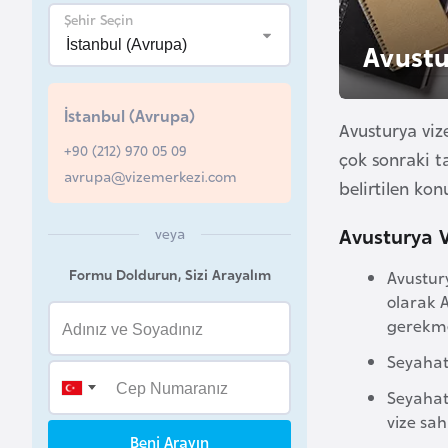
u
Şehir Seçin
r
Avustu
y
a
İstanbul (Avrupa)
Avusturya viz
+90 (212) 970 05 09
A
çok sonraki t
avrupa@vizemerkezi.com
z
belirtilen ko
e
Avusturya V
r
veya
b
Formu Doldurun, Sizi Arayalım
Avustury
a
olarak A
y
gerekme
c
Seyahat 
a
n
Seyahat 
vize sa
Beni Arayın
B