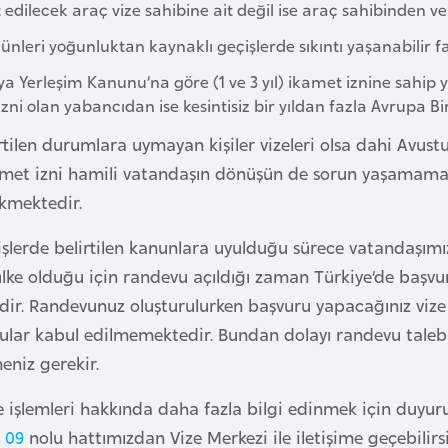
edilecek araç vize sahibine ait değil ise araç sahibinden v
leri yoğunluktan kaynaklı geçişlerde sıkıntı yaşanabilir faz
a Yerleşim Kanunu’na göre (1 ve 3 yıl) ikamet iznine sahip yab
zni olan yabancıdan ise kesintisiz bir yıldan fazla Avrupa Bi
tilen durumlara uymayan kişiler vizeleri olsa dahi Avustur
met izni hamili vatandaşın dönüşün de sorun yaşamaması 
kmektedir.
işlerde belirtilen kanunlara uyulduğu sürece vatandaşımı
lke olduğu için randevu açıldığı zaman Türkiye’de başv
dir. Randevunuz oluşturulurken başvuru yapacağınız vize 
ular kabul edilmemektedir. Bundan dolayı randevu taleb
eniz gerekir.
e işlemleri hakkında daha fazla bilgi edinmek için duyuru
 09
nolu hattımızdan Vize Merkezi ile iletişime geçebilirsi