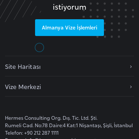
istiyorum
r
i
y
Almanya
Vize İşlemleri
e
t
i
Site Haritası
C
e
z
Vize Merkezi
a
y
i
r
Hermes Consulting Org. Dış. Tic. Ltd. Şti.
Rumeli Cad. No:78 Daire:4 Kat:1 Nişantaşı, Şişli, İstanbul
C
Telefon: +90 212 287 1111