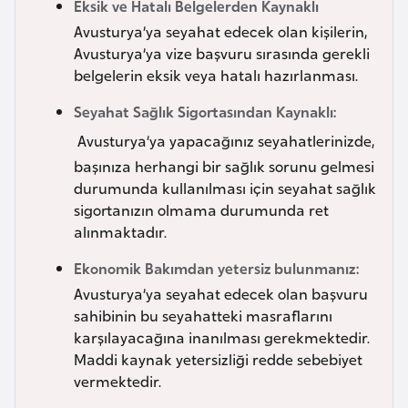
Eksik ve Hatalı Belgelerden Kaynaklı
a
Avusturya’ya seyahat edecek olan kişilerin,
r
Avusturya’ya vize başvuru sırasında gerekli
u
belgelerin eksik veya hatalı hazırlanması.
s
Seyahat Sağlık Sigortasından Kaynaklı:
Avusturya’ya yapacağınız seyahatlerinizde,
B
başınıza herhangi bir sağlık sorunu gelmesi
e
durumunda kullanılması için seyahat sağlık
l
sigortanızın olmama durumunda ret
ç
alınmaktadır.
i
k
Ekonomik Bakımdan yetersiz bulunmanız:
a
Avusturya’ya seyahat edecek olan başvuru
sahibinin bu seyahatteki masraflarını
karşılayacağına inanılması gerekmektedir.
B
Maddi kaynak yetersizliği redde sebebiyet
e
vermektedir.
n