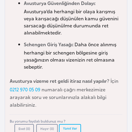
i
Avusturya Güvenliğinden Dolayı:
n
Avusturya’da herhangi bir olaya karışmış
veya karışacağı düşünülen kamu güvenini
sarsacağı düşünülme durumunda ret
B
alınabilmektedir.
o
s
Schengen Giriş Yasağı:
Daha önce alınmış
n
herhangi bir schengen bölgesine giriş
a
yasağınızın olması vizenizin ret olmasına
H
sebeptir.
e
r
Avusturya vizeme ret geldi itiraz nasıl yapılır
? İçin
s
0212 970 05 09
numaralı çağrı merkezimize
e
arayarak soru ve sorunlarınızla alakalı bilgi
k
alabilirsiniz.
B
Bu yorumu faydalı buldunuz mu ?
u
Yanıt Ver
Evet (
0
)
Hayır (
0
)