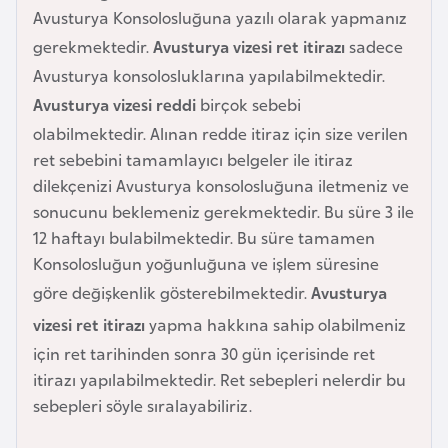
e
Avusturya Konsolosluğuna yazılı olarak yapmanız
y
gerekmektedir.
Avusturya vizesi ret itirazı
sadece
n
Avusturya konsolosluklarına yapılabilmektedir.
Avusturya vizesi reddi
birçok sebebi
B
olabilmektedir. Alınan redde itiraz için size verilen
a
ret sebebini tamamlayıcı belgeler ile itiraz
n
dilekçenizi Avusturya konsolosluğuna iletmeniz ve
g
sonucunu beklemeniz gerekmektedir. Bu süre 3 ile
l
12 haftayı bulabilmektedir. Bu süre tamamen
a
Konsolosluğun yoğunluğuna ve işlem süresine
d
göre değişkenlik gösterebilmektedir.
Avusturya
e
vizesi ret itirazı
yapma hakkına sahip olabilmeniz
ş
için ret tarihinden sonra 30 gün içerisinde ret
itirazı yapılabilmektedir. Ret sebepleri nelerdir bu
B
sebepleri söyle sıralayabiliriz.
e
l