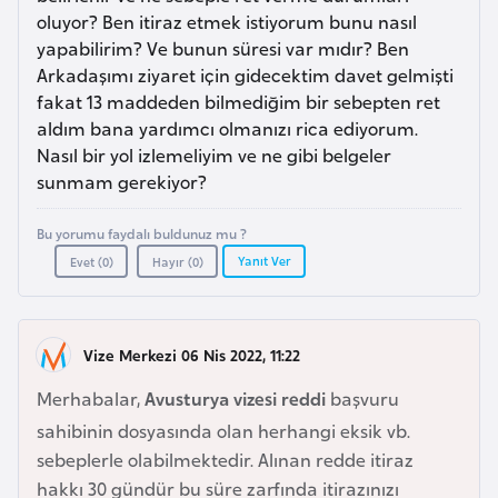
a
m
oluyor? Ben itiraz etmek istiyorum bunu nasıl
l
yapabilirim? Ve bunun süresi var mıdır? Ben
e
A
Arkadaşımı ziyaret için gidecektim davet gelmişti
r
fakat 13 maddeden bilmediğim bir sebepten ret
z
i
aldım bana yardımcı olmanızı rica ediyorum.
e
Nasıl bir yol izlemeliyim ve ne gibi belgeler
r
sunmam gerekiyor?
b
a
Bu yorumu faydalı buldunuz mu ?
y
Yanıt Ver
Evet (
0
)
Hayır (
0
)
c
a
n
Vize Merkezi 06 Nis 2022, 11:22
Merhabalar,
Avusturya vizesi reddi
başvuru
B
a
sahibinin dosyasında olan herhangi eksik vb.
h
sebeplerle olabilmektedir. Alınan redde itiraz
r
hakkı 30 gündür bu süre zarfında itirazınızı