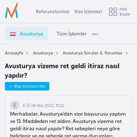
u
Hızlı
s
Referanslarımız
Vize İşlemleri
Başvuru yapmak istediğiniz ülkeyi seçin
Erişim
A
İ
Üye
t
Ülke Seçimi
v
Girişi
r
u
l
Avusturya
Tüm İşlemler
a
s
l
e
t
y
u
Anasayfa
Avusturya
Avusturya Sorular & Yorumlar
Av
t
a
r
Avusturya vizeme ret geldi itiraz nasıl
y
i
a
yapılır?
A
V
ş
v
Bilgi Sayfasına Dön
i
u
i
z
s
e
E.Ö 06 Nis 2022, 11:22
m
t
İ
Merhabalar, Avusturya’dan vize başvurusu yaptım
u
ş
ve 13. Maddeden ret aldım. Avusturya vizeme ret
r
l
geldi itiraz nasıl yapılır? Ret sebepleri neye göre
y
e
belirlenir ve ne sebeple ret verme durumları