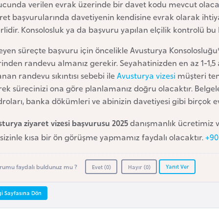
ucunda verilen evrak üzerinde bir davet kodu mevcut olacak
ret başvurularında davetiyenin kendisine evrak olarak ihtiy
rlidir. Konsolosluk ya da başvuru yapılan elçilik kontrolü bu 
leyen süreçte başvuru için öncelikle Avusturya Konsolosluğu
rinden randevu almanız gerekir. Seyahatinizden en az 1-1,5
nan randevu sıkıntısı sebebi ile
Avusturya vizesi
müşteri tem
ek sürecinizi ona göre planlamanız doğru olacaktır. Belgele
roları, banka dökümleri ve abinizin davetiyesi gibi birçok ev
turya ziyaret vizesi başvurusu 2025
danışmanlık ücretimiz ve
 sizinle kısa bir ön görüşme yapmamız faydalı olacaktır.
+90
Yanıt Ver
rumu faydalı buldunuz mu ?
Evet (
0
)
Hayır (
0
)
gi Sayfasına Dön