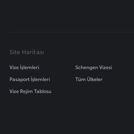
B
u
l
g
a
Site Haritası
r
i
Vize İşlemleri
Schengen Vizesi
s
t
Pasaport İşlemleri
Tüm Ülkeler
a
Vize Rejim Tablosu
n
B
u
r
k