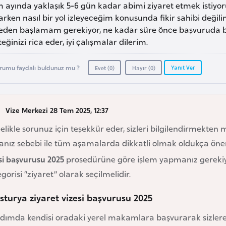
 ayında yaklaşık 5-6 gün kadar abimi ziyaret etmek istiyor
rken nasıl bir yol izleyeceğim konusunda fikir sahibi değil
eden başlamam gerekiyor, ne kadar süre önce başvuruda b
eğinizi rica eder, iyi çalışmalar dilerim.
Yanıt Ver
rumu faydalı buldunuz mu ?
Evet (
0
)
Hayır (
0
)
Vize Merkezi 28 Tem 2025, 12:37
likle sorunuz için teşekkür eder, sizleri bilgilendirmekten
nız sebebi ile tüm aşamalarda dikkatli olmak oldukça öneml
si başvurusu 2025
prosedürüne göre işlem yapmanız gerekiyo
gorisi ‘’ziyaret’’ olarak seçilmelidir.
sturya ziyaret vizesi başvurusu 2025
adımda kendisi oradaki yerel makamlara başvurarak sizlere 