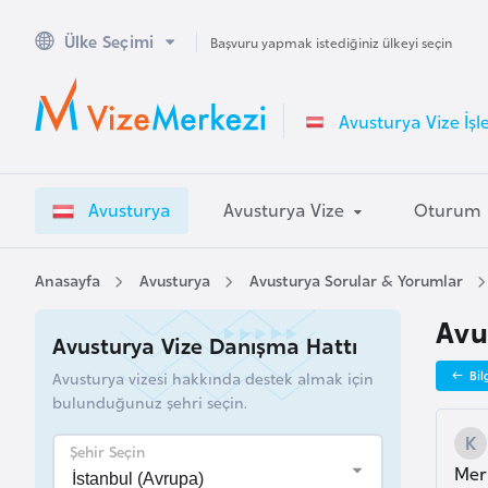
Ülke Seçimi
A
Başvuru yapmak istediğiniz ülkeyi seçin
v
u
Avusturya Vize İşl
s
t
r
Avusturya
Avusturya Vize
Oturum
a
l
y
Anasayfa
Avusturya
Avusturya Sorular & Yorumlar
a
Avu
Avusturya Vize Danışma Hattı
A
Avusturya vizesi hakkında destek almak için
Bil
v
bulunduğunuz şehri seçin.
u
s
Şehir Seçin
Mer
t