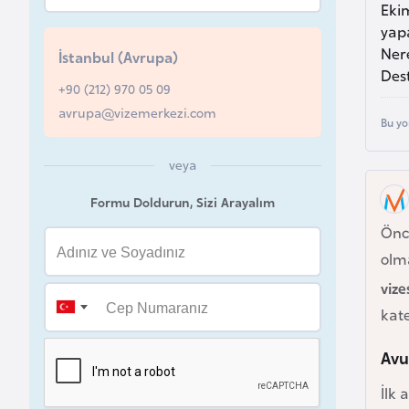
Ekim
u
yapa
r
Ner
İstanbul (Avrupa)
y
Dest
a
+90 (212) 970 05 09
avrupa@vizemerkezi.com
Bu yo
A
z
veya
e
Formu Doldurun, Sizi Arayalım
r
Önce
b
olma
a
y
vize
c
kate
a
n
Avu
İlk 
B