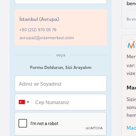
bend
u
r
İstanbul (Avrupa)
Bu yo
y
a
+90 (212) 970 05 79
avrupa2@vizemerkezi.com
A
z
veya
Me
e
var:
Formu Doldurun, Sizi Arayalım
r
vize
b
a
Mac
y
Sizi
c
sonu
a
hem
n
Maca
B