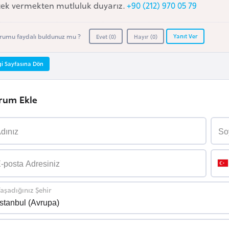
tek vermekten mutluluk duyarız.
+90 (212) 970 05 79
Yanıt Ver
rumu faydalı buldunuz mu ?
Evet (
0
)
Hayır (
0
)
gi Sayfasına Dön
rum Ekle
aşadığınız Şehir