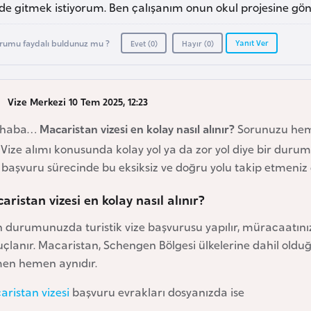
e gitmek istiyorum. Ben çalışanım onun okul projesine gönü
Yanıt Ver
rumu faydalı buldunuz mu ?
Evet (
0
)
Hayır (
0
)
Vize Merkezi 10 Tem 2025, 12:23
rhaba…
Macaristan vizesi en kolay nasıl alınır?
Sorunuzu heme
 Vize alımı konusunda kolay yol ya da zor yol diye bir durum 
 başvuru sürecinde bu eksiksiz ve doğru yolu takip etmeniz
aristan vizesi en kolay nasıl alınır?
n durumunuzda turistik vize başvurusu yapılır, müracaatınız 
çlanır. Macaristan, Schengen Bölgesi ülkelerine dahil olduğu 
en hemen aynıdır.
ristan vizesi
başvuru evrakları dosyanızda ise