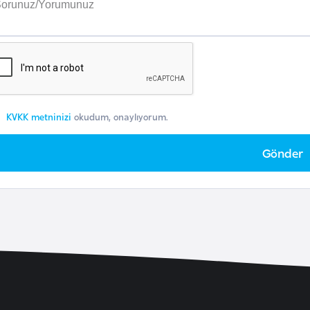
KVKK metninizi
okudum, onaylıyorum.
Gönder