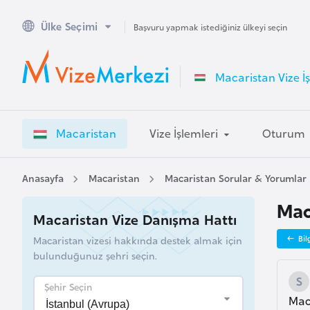
Ülke Seçimi
A
Başvuru yapmak istediğiniz ülkeyi seçin
v
u
Macaristan Vize İş
s
t
r
Macaristan
Vize İşlemleri
Oturum
a
l
y
Anasayfa
Macaristan
Macaristan Sorular & Yorumlar
a
Maca
Macaristan Vize Danışma Hattı
A
Macaristan vizesi hakkında destek almak için
Bil
v
bulunduğunuz şehri seçin.
u
s
Şehir Seçin
Maca
t