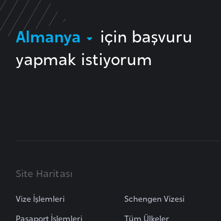
B
Almanya
için başvuru
u
l
yapmak istiyorum
g
a
r
i
s
t
a
n
Site Haritası
B
u
Vize İşlemleri
Schengen Vizesi
r
Pasaport İşlemleri
Tüm Ülkeler
k