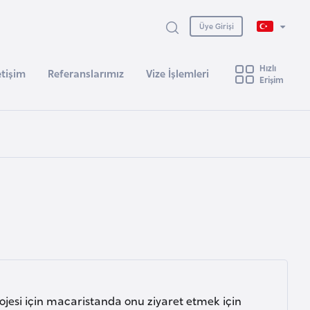
Üye Girişi
Hızlı
etişim
Referanslarımız
Vize İşlemleri
Erişim
rojesi için macaristanda onu ziyaret etmek için