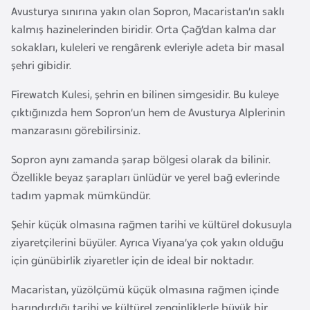
Avusturya sınırına yakın olan Sopron, Macaristan’ın saklı
e
kalmış hazinelerinden biridir. Orta Çağ’dan kalma dar
n
sokakları, kuleleri ve rengârenk evleriyle adeta bir masal
i
şehri gibidir.
s
t
Firewatch Kulesi, şehrin en bilinen simgesidir. Bu kuleye
a
çıktığınızda hem Sopron’un hem de Avusturya Alplerinin
n
manzarasını görebilirsiniz.
Sopron aynı zamanda şarap bölgesi olarak da bilinir.
E
Özellikle beyaz şarapları ünlüdür ve yerel bağ evlerinde
s
tadım yapmak mümkündür.
t
o
Şehir küçük olmasına rağmen tarihi ve kültürel dokusuyla
n
ziyaretçilerini büyüler. Ayrıca Viyana’ya çok yakın olduğu
y
için günübirlik ziyaretler için de ideal bir noktadır.
a
Macaristan, yüzölçümü küçük olmasına rağmen içinde
barındırdığı tarihi ve kültürel zenginliklerle büyük bir