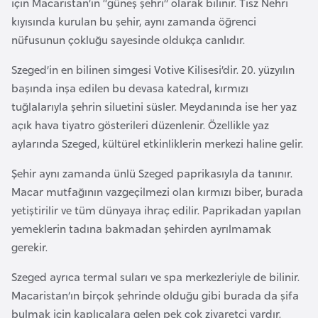
için Macaristan’ın “güneş şehri” olarak bilinir. Tisz Nehri
F
kıyısında kurulan bu şehir, aynı zamanda öğrenci
a
nüfusunun çokluğu sayesinde oldukça canlıdır.
s
o
Szeged’in en bilinen simgesi Votive Kilisesi’dir. 20. yüzyılın
başında inşa edilen bu devasa katedral, kırmızı
tuğlalarıyla şehrin siluetini süsler. Meydanında ise her yaz
Ç
açık hava tiyatro gösterileri düzenlenir. Özellikle yaz
a
aylarında Szeged, kültürel etkinliklerin merkezi haline gelir.
d
Şehir aynı zamanda ünlü Szeged paprikasıyla da tanınır.
Ç
Macar mutfağının vazgeçilmezi olan kırmızı biber, burada
e
yetiştirilir ve tüm dünyaya ihraç edilir. Paprikadan yapılan
k
yemeklerin tadına bakmadan şehirden ayrılmamak
C
gerekir.
u
Szeged ayrıca termal suları ve spa merkezleriyle de bilinir.
m
Macaristan’ın birçok şehrinde olduğu gibi burada da şifa
h
bulmak için kaplıcalara gelen pek çok ziyaretçi vardır.
u