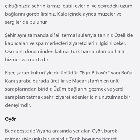
k
çıktığınızda şehrin kırmızı çatılı evlerini ve çevredeki üzüm
a
bağlarını görebilirsiniz. Kale içinde ayrıca müzeler ve
sergiler de bulunur.
D
Şehir aynı zamanda şifalı termal sularıyla tanınır. Özellikle
e
kaplıcaları ve spa merkezleri ziyaretçilerin ilgisini çeker.
m
Osmanlı döneminden kalma Türk hamamları da hâlâ
o
hizmet vermektedir.
k
r
Eger, şarap kültürüyle de ünlüdür. “Egri Bikavér” yani Boğa
a
Kanı şarabı, burada üretilir ve Macaristan’ın en ünlü
t
şaraplarından biridir. Üzüm bağlarını gezmek ve yerel
i
şarapları tatmak şehri ziyaret edenler için unutulmaz bir
k
deneyimdir.
K
Győr
o
n
Budapeşte ile Viyana arasında yer alan Győr, barok
g
mimarisiyle ünlü bir şehirdir. Tarih boyunca ticaret