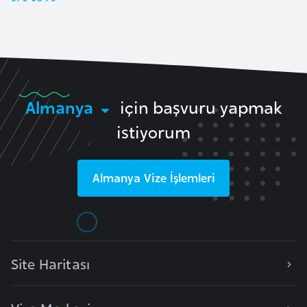
a
h
i
l
i
Almanya
için başvuru yapmak
F
istiyorum
i
n
l
Almanya
Vize İşlemleri
a
n
d
i
y
Site Haritası
a