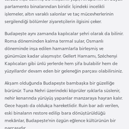
parlamento binalarından biridir. İçindeki incelikli
a
işlemeler, altın varaklı salonlar ve taç mücevherlerinin
r
sergilendiği bölümler ziyaretçilerin ilgisini çeker.
u
s
Budapeşte aynı zamanda kaplıcalar şehri olarak da bilinir.
Roma döneminden kalma termal sular, Osmanlı
B
döneminde inşa edilen hamamlarla birleşmiş ve
e
günümüze kadar ulaşmıştır. Gellert Hamamı, Széchenyi
l
Kaplıcaları gibi ünlü yerlerde hem şifa bulabilir hem de
ç
yüzyıllardır devam eden bir geleneğin parçası olabilirsiniz.
i
Akşam olduğunda Budapeşte bambaşka bir güzelliğe
k
bürünür. Tuna Nehri üzerindeki köprüler ışıklarla süslenir,
a
nehir kenarında yürüyüş yapanlar manzaraya hayran kalır.
Gece hayatı da oldukça hareketlidir. Ruin bar adı verilen,
B
eski binaların restore edilip bara dönüştürüldüğü
e
mekânlar, Budapeşte’nin özgün eğlence kültürünün bir
n
parçasıdır.