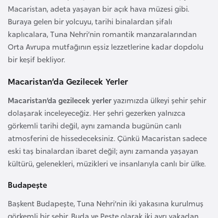
a
Macaristan, adeta yaşayan bir açık hava müzesi gibi.
Buraya gelen bir yolcuyu, tarihi binalardan şifalı
A
kaplıcalara, Tuna Nehri’nin romantik manzaralarından
z
Orta Avrupa mutfağının eşsiz lezzetlerine kadar dopdolu
e
bir keşif bekliyor.
r
Macaristan’da Gezilecek Yerler
b
a
Macaristan’da gezilecek yerler
yazımızda ülkeyi şehir şehir
y
dolaşarak inceleyeceğiz. Her şehri gezerken yalnızca
c
görkemli tarihi değil, aynı zamanda bugünün canlı
a
atmosferini de hissedeceksiniz. Çünkü Macaristan sadece
n
eski taş binalardan ibaret değil; aynı zamanda yaşayan
kültürü, gelenekleri, müzikleri ve insanlarıyla canlı bir ülke.
B
Budapeşte
a
h
Başkent Budapeşte, Tuna Nehri’nin iki yakasına kurulmuş
r
görkemli bir şehir. Buda ve Peşte olarak iki ayrı yakadan