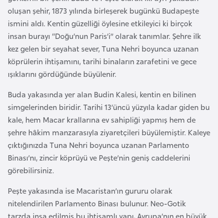
e
oluşan şehir, 1873 yılında birleşerek bugünkü Budapeşte
y
ismini aldı. Kentin güzelliği öylesine etkileyici ki birçok
n
insan burayı “Doğu’nun Paris’i” olarak tanımlar. Şehre ilk
kez gelen bir seyahat sever, Tuna Nehri boyunca uzanan
köprülerin ihtişamını, tarihi binaların zarafetini ve gece
B
ışıklarını gördüğünde büyülenir.
a
n
Buda yakasında yer alan Budin Kalesi, kentin en bilinen
g
simgelerinden biridir. Tarihi 13’üncü yüzyıla kadar giden bu
l
kale, hem Macar krallarına ev sahipliği yapmış hem de
a
şehre hâkim manzarasıyla ziyaretçileri büyülemiştir. Kaleye
d
çıktığınızda Tuna Nehri boyunca uzanan Parlamento
e
Binası’nı, zincir köprüyü ve Peşte’nin geniş caddelerini
ş
görebilirsiniz.
Peşte yakasında ise Macaristan’ın gururu olarak
B
nitelendirilen Parlamento Binası bulunur. Neo-Gotik
e
tarzda inşa edilmiş bu ihtişamlı yapı, Avrupa’nın en büyük
l