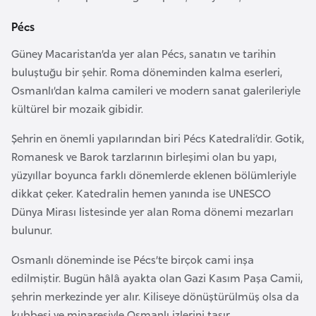
r
Pécs
i
y
Güney Macaristan’da yer alan Pécs, sanatın ve tarihin
e
buluştuğu bir şehir. Roma döneminden kalma eserleri,
t
Osmanlı’dan kalma camileri ve modern sanat galerileriyle
i
kültürel bir mozaik gibidir.
Şehrin en önemli yapılarından biri Pécs Katedrali’dir. Gotik,
C
Romanesk ve Barok tarzlarının birleşimi olan bu yapı,
e
yüzyıllar boyunca farklı dönemlerde eklenen bölümleriyle
z
dikkat çeker. Katedralin hemen yanında ise UNESCO
a
Dünya Mirası listesinde yer alan Roma dönemi mezarları
y
bulunur.
i
r
Osmanlı döneminde ise Pécs’te birçok cami inşa
edilmiştir. Bugün hâlâ ayakta olan Gazi Kasım Paşa Camii,
şehrin merkezinde yer alır. Kiliseye dönüştürülmüş olsa da
C
kubbesi ve minaresiyle Osmanlı izlerini taşır.