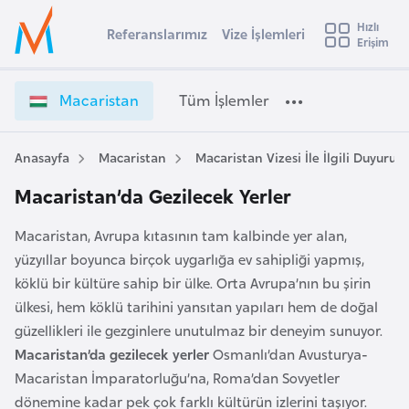
u
Hızlı
s
Referanslarımız
Vize İşlemleri
Başvuru yapmak istediğiniz ülkeyi seçin
Erişim
İ
Üye
t
Ülke Seçimi
Girişi
r
l
Macaristan
Tüm İşlemler
a
l
e
y
Anasayfa
Macaristan
Macaristan Vizesi İle İlgili Duyurula
t
a
Macaristan’da Gezilecek Yerler
i
A
Macaristan, Avrupa kıtasının tam kalbinde yer alan,
ş
v
yüzyıllar boyunca birçok uygarlığa ev sahipliği yapmış,
u
i
köklü bir kültüre sahip bir ülke. Orta Avrupa’nın bu şirin
s
ülkesi, hem köklü tarihini yansıtan yapıları hem de doğal
m
t
güzellikleri ile gezginlere unutulmaz bir deneyim sunuyor.
u
Macaristan’da gezilecek yerler
Osmanlı’dan Avusturya-
r
Macaristan İmparatorluğu’na, Roma’dan Sovyetler
y
dönemine kadar pek çok farklı kültürün izlerini taşıyor.