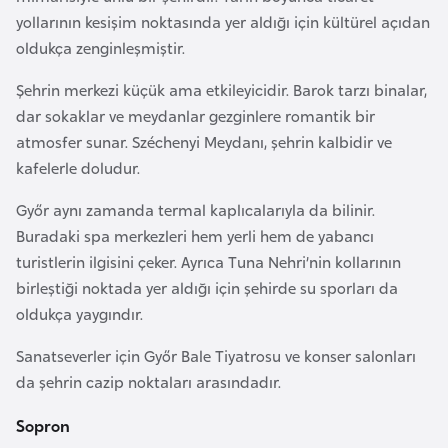
o
yollarının kesişim noktasında yer aldığı için kültürel açıdan
oldukça zenginleşmiştir.
B
Şehrin merkezi küçük ama etkileyicidir. Barok tarzı binalar,
u
dar sokaklar ve meydanlar gezginlere romantik bir
l
atmosfer sunar. Széchenyi Meydanı, şehrin kalbidir ve
g
kafelerle doludur.
a
r
Győr aynı zamanda termal kaplıcalarıyla da bilinir.
i
Buradaki spa merkezleri hem yerli hem de yabancı
s
turistlerin ilgisini çeker. Ayrıca Tuna Nehri’nin kollarının
t
birleştiği noktada yer aldığı için şehirde su sporları da
a
oldukça yaygındır.
n
Sanatseverler için Győr Bale Tiyatrosu ve konser salonları
da şehrin cazip noktaları arasındadır.
E
r
Sopron
m