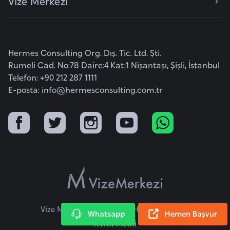
Vize Merkezi
F
r
a
n
Hermes Consulting Org. Dış. Tic. Ltd. Şti.
s
Rumeli Cad. No:78 Daire:4 Kat:1 Nişantaşı, Şişli, İstanbul
a
Telefon: +90 212 287 1111
E-posta:
info@hermesconsulting.com.tr
G
a
b
o
n
G
a
Vize Merkezi © 2026 Tüm Hakları Saklıdır.
Whatsapp
Hemen Başvur
m
KVKK Metni
b