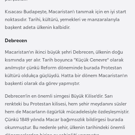
i
n
Kısacası Budapeşte, Macaristan’ı tanımak için en iyi start
noktasıdır. Tarihi, kültürü, yemekleri ve manzaralarıyla
başkent adeta ülkenin kalbidir.
B
o
Debrecen
s
n
Macaristan’ın ikinci büyük şehri Debrecen, ülkenin doğu
a
kısmında yer alır. Tarih boyunca “Küçük Cenevre” olarak
H
anılmıştır çünkü Reform döneminde burada Protestan
e
kültürü oldukça güçlüydü. Hatta bir dönem Macaristan’ın
r
başkenti olarak da görev yapmıştır.
s
Debrecen’in en önemli simgesi Büyük Kilise’dir. Sarı
e
renkteki bu Protestan kilisesi, hem şehir meydanını süsler
k
hem de Macarların özgürlük mücadelesiyle özdeşleşmiştir.
Çünkü 1849 yılında Macar bağımsızlık bildirgesi burada
B
okunmuştur. Bu nedenle şehir, ülkenin tarihindeki önemli
u
dönemeçlerden birine ev sahipliği yapmıştır.