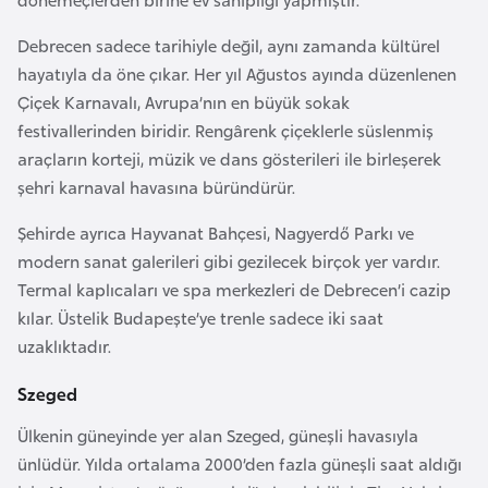
l
g
Debrecen sadece tarihiyle değil, aynı zamanda kültürel
a
hayatıyla da öne çıkar. Her yıl Ağustos ayında düzenlenen
r
Çiçek Karnavalı, Avrupa’nın en büyük sokak
i
festivallerinden biridir. Rengârenk çiçeklerle süslenmiş
s
araçların korteji, müzik ve dans gösterileri ile birleşerek
t
şehri karnaval havasına büründürür.
a
Şehirde ayrıca Hayvanat Bahçesi, Nagyerdő Parkı ve
n
modern sanat galerileri gibi gezilecek birçok yer vardır.
Termal kaplıcaları ve spa merkezleri de Debrecen’i cazip
B
kılar. Üstelik Budapeşte’ye trenle sadece iki saat
u
uzaklıktadır.
r
k
Szeged
i
Ülkenin güneyinde yer alan Szeged, güneşli havasıyla
n
ünlüdür. Yılda ortalama 2000’den fazla güneşli saat aldığı
a