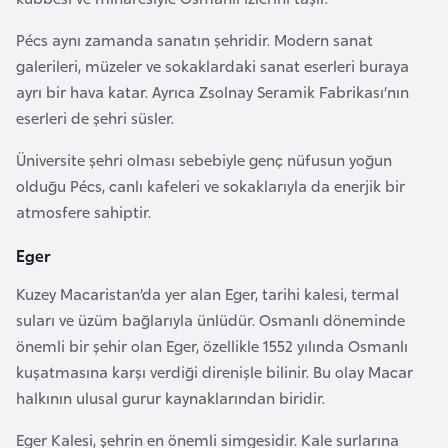
i
b
Pécs aynı zamanda sanatın şehridir. Modern sanat
u
galerileri, müzeler ve sokaklardaki sanat eserleri buraya
t
ayrı bir hava katar. Ayrıca Zsolnay Seramik Fabrikası’nın
i
eserleri de şehri süsler.
Üniversite şehri olması sebebiyle genç nüfusun yoğun
Ç
olduğu Pécs, canlı kafeleri ve sokaklarıyla da enerjik bir
i
atmosfere sahiptir.
n
Eger
D
Kuzey Macaristan’da yer alan Eger, tarihi kalesi, termal
a
suları ve üzüm bağlarıyla ünlüdür. Osmanlı döneminde
n
önemli bir şehir olan Eger, özellikle 1552 yılında Osmanlı
i
kuşatmasına karşı verdiği direnişle bilinir. Bu olay Macar
m
halkının ulusal gurur kaynaklarından biridir.
a
r
Eger Kalesi, şehrin en önemli simgesidir. Kale surlarına