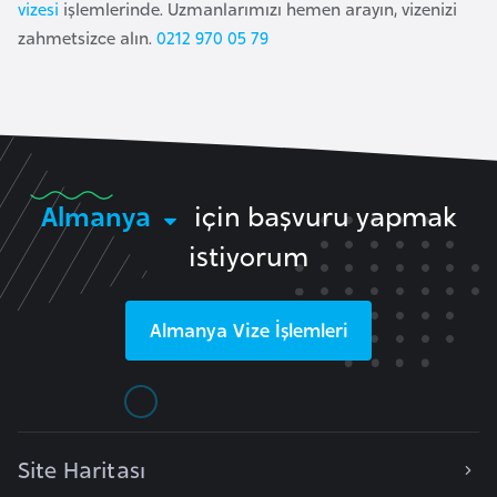
vizesi
işlemlerinde. Uzmanlarımızı hemen arayın, vizenizi
k
zahmetsizce alın.
0212 970 05 79
a
D
e
m
o
Almanya
için başvuru yapmak
k
istiyorum
r
a
t
Almanya
Vize İşlemleri
i
k
K
o
n
Site Haritası
g