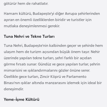
götürür hem de rahatlatır.
F
a
Hamam kültürü, Budapeşte’yi diğer Avrupa şehirlerinden
s
ayıran en önemli özelliklerden biridir ve turistler için
o
mutlaka deneyimlenmesi gerekir.
Tuna Nehri ve Tekne Turları
Ç
a
Tuna Nehri, Budapeşte’nin kalbinden geçer ve şehirde hem
d
ulaşım hem de turizm açısından büyük önem taşır. Nehir
üzerinde yapılan tekne turları, şehri farklı bir açıdan
Ç
görme fırsatı sunar. Gündüz ve gece yapılan turlar, şehrin
e
mimarisini ve ışıklandırmalarını gözler önüne serer.
k
Özellikle gece turları, Zincir Köprü ve Parlamento
C
Binası’nın ışıklar altında manzarasını izlemek için ideal bir
u
deneyimdir.
m
Yeme-İçme Kültürü
h
u