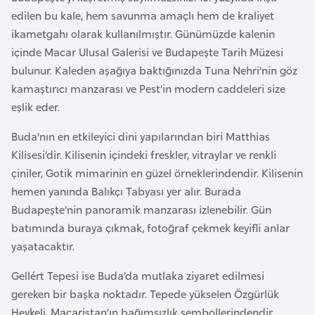
e
edilen bu kale, hem savunma amaçlı hem de kraliyet
y
ikametgahı olarak kullanılmıştır. Günümüzde kalenin
n
içinde Macar Ulusal Galerisi ve Budapeşte Tarih Müzesi
bulunur. Kaleden aşağıya baktığınızda Tuna Nehri’nin göz
kamaştırıcı manzarası ve Pest’in modern caddeleri size
B
eşlik eder.
a
n
Buda’nın en etkileyici dini yapılarından biri Matthias
g
Kilisesi’dir. Kilisenin içindeki freskler, vitraylar ve renkli
l
çiniler, Gotik mimarinin en güzel örneklerindendir. Kilisenin
a
hemen yanında Balıkçı Tabyası yer alır. Burada
d
Budapeşte’nin panoramik manzarası izlenebilir. Gün
e
batımında buraya çıkmak, fotoğraf çekmek keyifli anlar
ş
yaşatacaktır.
Gellért Tepesi ise Buda’da mutlaka ziyaret edilmesi
B
gereken bir başka noktadır. Tepede yükselen Özgürlük
e
Heykeli, Macaristan’ın bağımsızlık sembollerindendir.
l