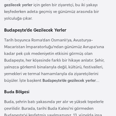
a
gezilecek yerler
için gelen bir ziyaretçi, bu iki yakayı
keşfederken adeta geçmiş ve günümüz arasında bir
A
yolculuğa çıkar.
z
Budapeşte’de Gezilecek Yerler
e
r
Tarih boyunca Roma’dan Osmanlı’ya, Avusturya-
b
Macaristan İmparatorluğu’ndan günümüz Avrupa’sına
a
kadar pek çok medeniyetin etkisini görmüş olan
y
Budapeşte, her köşesinde farklı bir hikaye anlatır. Şehir,
c
yalnızca görkemli binalarıyla değil, kültürü, festivalleri,
a
yemekleri ve termal hamamlarıyla da ziyaretçilerini
n
büyüler. İşte başkent
Budapeşte’de gezilecek yerler
…
Buda Bölgesi
B
a
Buda, şehrin batı yakasında yer alır ve yüksek tepelerle
h
çevrilidir. Burada, tarihi Buda Kalesi’ni görmeden
r
Budapeşte’yi keşfetmiş sayılmazsınız. 13. yüzyılda inşa