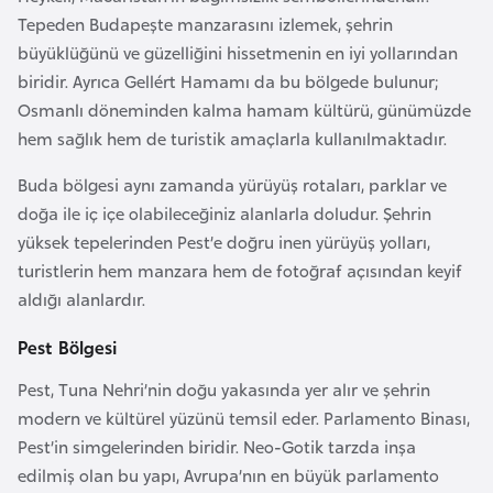
Tepeden Budapeşte manzarasını izlemek, şehrin
a
büyüklüğünü ve güzelliğini hissetmenin en iyi yollarından
r
biridir. Ayrıca Gellért Hamamı da bu bölgede bulunur;
u
Osmanlı döneminden kalma hamam kültürü, günümüzde
s
hem sağlık hem de turistik amaçlarla kullanılmaktadır.
B
Buda bölgesi aynı zamanda yürüyüş rotaları, parklar ve
e
doğa ile iç içe olabileceğiniz alanlarla doludur. Şehrin
l
yüksek tepelerinden Pest’e doğru inen yürüyüş yolları,
ç
turistlerin hem manzara hem de fotoğraf açısından keyif
i
aldığı alanlardır.
k
Pest Bölgesi
a
Pest, Tuna Nehri’nin doğu yakasında yer alır ve şehrin
B
modern ve kültürel yüzünü temsil eder. Parlamento Binası,
e
Pest’in simgelerinden biridir. Neo-Gotik tarzda inşa
n
edilmiş olan bu yapı, Avrupa’nın en büyük parlamento