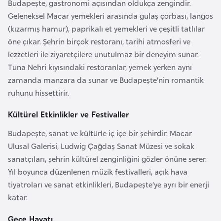
Budapeşte, gastronomi açısından oldukça zengindir.
r
Geleneksel Macar yemekleri arasında gulaş çorbası, langos
i
(kızarmış hamur), paprikalı et yemekleri ve çeşitli tatlılar
y
öne çıkar. Şehrin birçok restoranı, tarihi atmosferi ve
e
lezzetleri ile ziyaretçilere unutulmaz bir deneyim sunar.
t
Tuna Nehri kıyısındaki restoranlar, yemek yerken aynı
i
zamanda manzara da sunar ve Budapeşte’nin romantik
ruhunu hissettirir.
C
Kültürel Etkinlikler ve Festivaller
e
z
Budapeşte, sanat ve kültürle iç içe bir şehirdir. Macar
a
Ulusal Galerisi, Ludwig Çağdaş Sanat Müzesi ve sokak
y
sanatçıları, şehrin kültürel zenginliğini gözler önüne serer.
i
Yıl boyunca düzenlenen müzik festivalleri, açık hava
r
tiyatroları ve sanat etkinlikleri, Budapeşte’ye ayrı bir enerji
katar.
C
Gece Hayatı