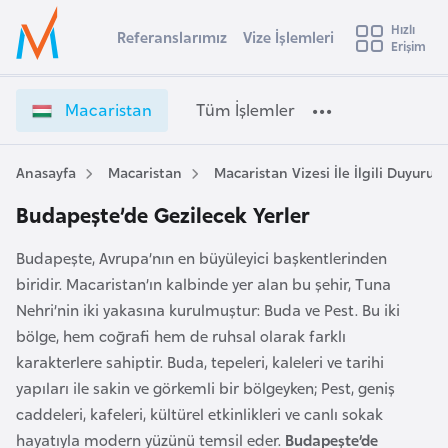
u
Hızlı
s
Referanslarımız
Vize İşlemleri
Başvuru yapmak istediğiniz ülkeyi seçin
Erişim
İ
Üye
t
Ülke Seçimi
Girişi
r
l
Macaristan
Tüm İşlemler
a
l
e
y
Anasayfa
Macaristan
Macaristan Vizesi İle İlgili Duyurula
t
a
Budapeşte’de Gezilecek Yerler
i
A
Budapeşte, Avrupa’nın en büyüleyici başkentlerinden
ş
v
biridir. Macaristan’ın kalbinde yer alan bu şehir, Tuna
u
i
Nehri’nin iki yakasına kurulmuştur: Buda ve Pest. Bu iki
s
bölge, hem coğrafi hem de ruhsal olarak farklı
m
t
karakterlere sahiptir. Buda, tepeleri, kaleleri ve tarihi
u
yapıları ile sakin ve görkemli bir bölgeyken; Pest, geniş
r
caddeleri, kafeleri, kültürel etkinlikleri ve canlı sokak
y
hayatıyla modern yüzünü temsil eder.
Budapeşte’de