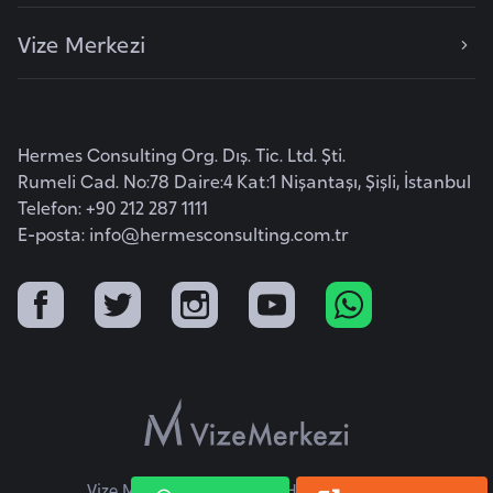
o
Vize Merkezi
B
u
l
Hermes Consulting Org. Dış. Tic. Ltd. Şti.
g
Rumeli Cad. No:78 Daire:4 Kat:1 Nişantaşı, Şişli, İstanbul
a
Telefon: +90 212 287 1111
r
E-posta:
info@hermesconsulting.com.tr
i
s
t
a
n
E
r
m
Vize Merkezi © 2026 Tüm Hakları Saklıdır.