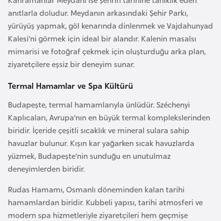
l
anıtlarla doludur. Meydanın arkasındaki Şehir Parkı,
g
yürüyüş yapmak, göl kenarında dinlenmek ve Vajdahunyad
a
Kalesi’ni görmek için ideal bir alandır. Kalenin masalsı
r
mimarisi ve fotoğraf çekmek için oluşturduğu arka plan,
i
ziyaretçilere eşsiz bir deneyim sunar.
s
t
Termal Hamamlar ve Spa Kültürü
a
Budapeşte, termal hamamlarıyla ünlüdür. Széchenyi
n
Kaplıcaları, Avrupa’nın en büyük termal komplekslerinden
biridir. İçeride çeşitli sıcaklık ve mineral sulara sahip
B
havuzlar bulunur. Kışın kar yağarken sıcak havuzlarda
u
yüzmek, Budapeşte’nin sunduğu en unutulmaz
r
deneyimlerden biridir.
k
Rudas Hamamı, Osmanlı döneminden kalan tarihi
i
hamamlardan biridir. Kubbeli yapısı, tarihi atmosferi ve
n
modern spa hizmetleriyle ziyaretçileri hem geçmişe
a