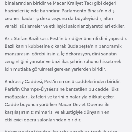
i
binalarından biridir ve Macar Kraliyet Tacı gibi değerli
n
hazineleri içinde barındırır. Parlamento Binası’nın dış
cephesi kadar iç dekorasyonu da büyüleyicidir; altın
varaklı süslemeler ve etkileyici salonlar ziyaretçileri etkiler.
B
o
Aziz Stefan Bazilikası, Pest’in bir diğer önemli dini yapısıdır.
s
Bazilikanın kubbesine çıkarak Budapeşte’nin panoramik
n
manzarasını görebilirsiniz. İç dekorasyon, dini sanatın
a
zenginliğini yansıtır ve bazilika, şehrin ruhunu hissetmek
H
için mutlaka görülmesi gereken yerlerden biridir.
e
r
Andrassy Caddesi, Pest’in en ünlü caddelerinden biridir.
s
Paris’in Champs-Élysées’sine benzetilen bu cadde, lüks
e
mağazaları, kafeleri ve tarihi binalarıyla dikkat çeker.
k
Cadde boyunca yürürken Macar Devlet Operası ile
karşılaşırsınız; mimarisi ve akustiğiyle dünyanın en
etkileyici opera salonlarından biridir.
B
u
Kahramanlar Meydanı ise şehrin tarihine tanıklık eden