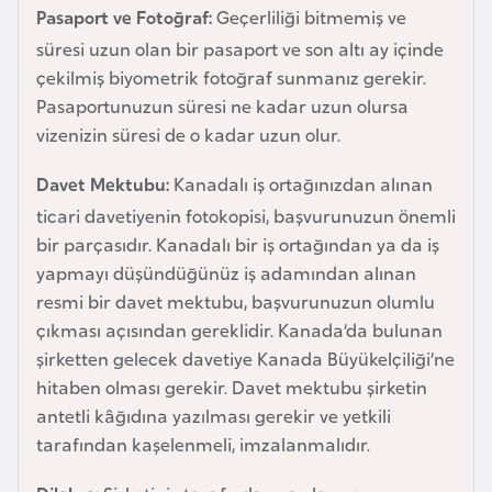
Pasaport ve Fotoğraf:
Geçerliliği bitmemiş ve
e
y
süresi uzun olan bir pasaport ve son altı ay içinde
n
çekilmiş biyometrik fotoğraf sunmanız gerekir.
Pasaportunuzun süresi ne kadar uzun olursa
vizenizin süresi de o kadar uzun olur.
B
a
Davet Mektubu:
Kanadalı iş ortağınızdan alınan
n
ticari davetiyenin fotokopisi, başvurunuzun önemli
g
bir parçasıdır. Kanadalı bir iş ortağından ya da iş
l
yapmayı düşündüğünüz iş adamından alınan
a
resmi bir davet mektubu, başvurunuzun olumlu
d
çıkması açısından gereklidir. Kanada’da bulunan
e
şirketten gelecek davetiye Kanada Büyükelçiliği’ne
ş
hitaben olması gerekir. Davet mektubu şirketin
antetli kâğıdına yazılması gerekir ve yetkili
B
tarafından kaşelenmeli, imzalanmalıdır.
e
l