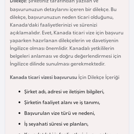
Dilekçe:
Şirketiniz tarafından yazılan ve
a
başvurunuzun detaylarını içeren bir dilekçe. Bu
r
dilekçe, başvurunuzun neden ticari olduğunu,
u
Kanada'daki faaliyetlerinizi ve sürenizi
s
açıklamalıdır. Evet, Kanada ticari vize için başvuru
yaparken hazırlanan dilekçelerin ve davetiyenin
İngilizce olması önemlidir. Kanadalı yetkililerin
B
belgeleri anlaması ve doğru değerlendirmesi için
e
İngilizce dilinde sunulması gerekmektedir.
l
ç
Kanada ticari vizesi başvurusu
İçin Dilekçe İçeriği
i
k
Şirket adı, adresi ve iletişim bilgileri,
a
Şirketin faaliyet alanı ve iş tanımı,
B
Başvurulan vize türü ve nedeni,
e
İş seyahati süresi ve planları,
n