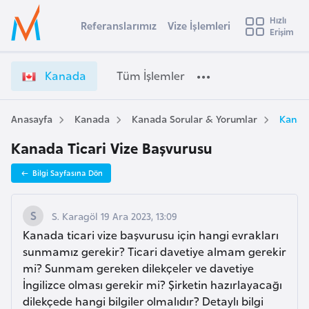
u
Hızlı
s
Referanslarımız
Vize İşlemleri
Başvuru yapmak istediğiniz ülkeyi seçin
Erişim
K
İ
Üye
t
Ülke Seçimi
a
Girişi
r
n
l
Kanada
Tüm İşlemler
a
a
l
e
d
y
a
Anasayfa
Kanada
Kanada Sorular & Yorumlar
Kanada
t
a
V
Kanada Ticari Vize Başvurusu
i
i
z
A
Bilgi Sayfasına Dön
e
ş
v
İ
u
i
ş
S. Karagöl 19 Ara 2023, 13:09
s
l
Kanada ticari vize başvurusu için hangi evrakları
m
t
e
sunmamız gerekir? Ticari davetiye almam gerekir
u
m
mi? Sunmam gereken dilekçeler ve davetiye
r
l
İngilizce olması gerekir mi? Şirketin hazırlayacağı
y
e
dilekçede hangi bilgiler olmalıdır? Detaylı bilgi