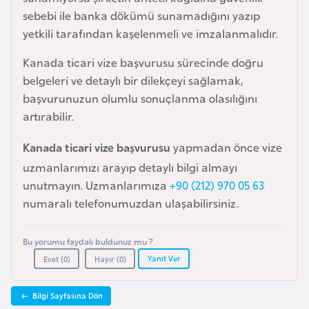
l
sebebi ile banka dökümü sunamadığını yazıp
g
yetkili tarafından kaşelenmeli ve imzalanmalıdır.
a
Kanada ticari vize başvurusu sürecinde doğru
r
belgeleri ve detaylı bir dilekçeyi sağlamak,
i
başvurunuzun olumlu sonuçlanma olasılığını
s
artırabilir.
t
a
Kanada ticari vize başvurusu
yapmadan önce vize
n
uzmanlarımızı arayıp detaylı bilgi almayı
unutmayın. Uzmanlarımıza
+90 (212) 970 05 63
B
numaralı telefonumuzdan ulaşabilirsiniz.
u
r
Bu yorumu faydalı buldunuz mu ?
k
Yanıt Ver
Evet (
0
)
Hayır (
0
)
i
n
Bilgi Sayfasına Dön
a