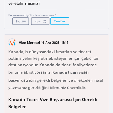
a
r
verebilir misiniz?
i
Bu yorumu faydalı buldunuz mu ?
A
Yanıt Ver
Evet (
0
)
Hayır (
0
)
z
e
r
Vize Merkezi 19 Ara 2023, 13:14
b
a
Kanada, iş dünyasındaki fırsatları ve ticaret
y
potansiyelini keşfetmek isteyenler için çekici bir
c
destinasyondur. Kanada'da ticari faaliyetlerde
a
bulunmak istiyorsanız,
Kanada ticari vizesi
n
başvurusu
için gerekli belgeleri ve dilekçeleri nasıl
yazmanız gerektiğini bilmeniz önemlidir.
B
a
Kanada Ticari Vize Başvurusu İçin Gerekli
h
Belgeler
r