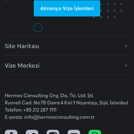
i
Almanya
Vize İşlemleri
b
u
t
i
Site Haritası
Ç
i
Vize Merkezi
n
D
a
Hermes Consulting Org. Dış. Tic. Ltd. Şti.
n
Rumeli Cad. No:78 Daire:4 Kat:1 Nişantaşı, Şişli, İstanbul
i
Telefon: +90 212 287 1111
m
E-posta:
info@hermesconsulting.com.tr
a
r