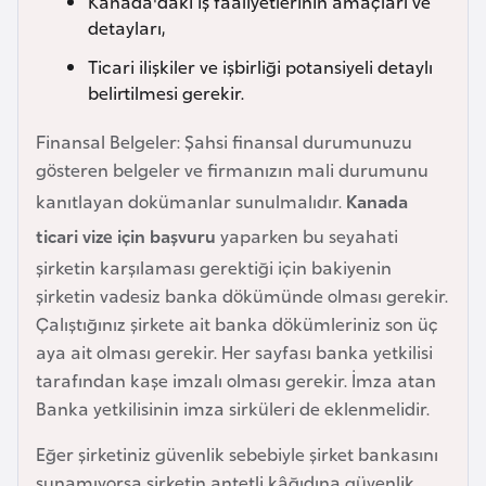
Kanada'daki iş faaliyetlerinin amaçları ve
i
detayları,
n
Ticari ilişkiler ve işbirliği potansiyeli detaylı
belirtilmesi gerekir.
B
o
Finansal Belgeler: Şahsi finansal durumunuzu
s
gösteren belgeler ve firmanızın mali durumunu
n
kanıtlayan dokümanlar sunulmalıdır.
Kanada
a
ticari vize için başvuru
yaparken bu seyahati
H
şirketin karşılaması gerektiği için bakiyenin
e
şirketin vadesiz banka dökümünde olması gerekir.
r
Çalıştığınız şirkete ait banka dökümleriniz son üç
s
aya ait olması gerekir. Her sayfası banka yetkilisi
e
tarafından kaşe imzalı olması gerekir. İmza atan
k
Banka yetkilisinin imza sirküleri de eklenmelidir.
B
Eğer şirketiniz güvenlik sebebiyle şirket bankasını
u
sunamıyorsa şirketin antetli kâğıdına güvenlik