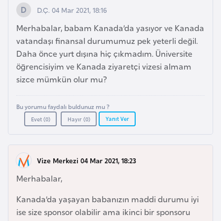
l
D.Ç. 04 Mar 2021, 18:16
g
Merhabalar, babam Kanada’da yasıyor ve Kanada
a
vatandaşı finansal durumumuz pek yeterli değil.
r
Daha önce yurt dışına hiç çıkmadım. Üniversite
i
öğrencisiyim ve Kanada ziyaretçi vizesi almam
s
sizce mümkün olur mu?
t
a
Bu yorumu faydalı buldunuz mu ?
n
Yanıt Ver
Evet (
0
)
Hayır (
0
)
B
u
Vize Merkezi 04 Mar 2021, 18:23
r
k
Merhabalar,
i
Kanada’da yaşayan babanızın maddi durumu iyi
n
ise size sponsor olabilir ama ikinci bir sponsoru
a