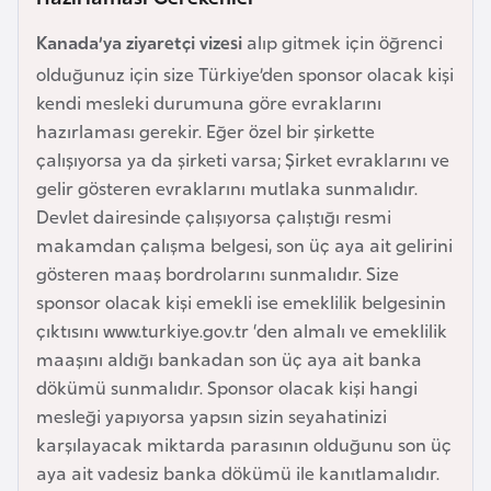
i
b
Kanada’ya ziyaretçi vizesi
alıp gitmek için öğrenci
u
olduğunuz için size Türkiye’den sponsor olacak kişi
t
kendi mesleki durumuna göre evraklarını
i
hazırlaması gerekir. Eğer özel bir şirkette
çalışıyorsa ya da şirketi varsa; Şirket evraklarını ve
Ç
gelir gösteren evraklarını mutlaka sunmalıdır.
i
Devlet dairesinde çalışıyorsa çalıştığı resmi
n
makamdan çalışma belgesi, son üç aya ait gelirini
gösteren maaş bordrolarını sunmalıdır. Size
sponsor olacak kişi emekli ise emeklilik belgesinin
D
çıktısını www.turkiye.gov.tr ‘den almalı ve emeklilik
a
maaşını aldığı bankadan son üç aya ait banka
n
dökümü sunmalıdır. Sponsor olacak kişi hangi
i
mesleği yapıyorsa yapsın sizin seyahatinizi
m
karşılayacak miktarda parasının olduğunu son üç
a
aya ait vadesiz banka dökümü ile kanıtlamalıdır.
r