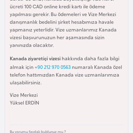
o
ücreti 100 CAD online kredi kartı ile ödeme
yapılması gerekir. Bu ödemeleri ve Vize Merkezi
B
danışmanlık bedelini şirket hesabımıza havale
u
yapmanız yeterlidir. Vize uzmanlarımız Kanada
l
vizesi başvurunuzun her aşamasında sizin
g
yanınızda olacaktır.
a
Kanada ziyaretiçi vizesi
hakkında daha fazla bilgi
r
almak için
+90 212 970 0563
numaralı Kanada özel
i
telefon hattımızdan Kanada vize uzmanlarımıza
s
ulaşabilirsiniz.
t
a
Vize Merkezi
n
Yüksel ERDİN
E
r
m
Bu yorumu faydalı buldunuz mu ?