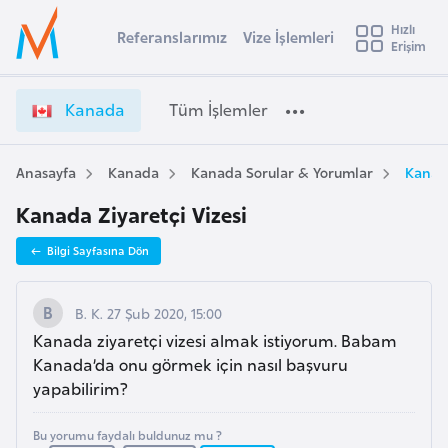
u
Hızlı
s
Referanslarımız
Vize İşlemleri
Başvuru yapmak istediğiniz ülkeyi seçin
Erişim
K
İ
Üye
t
Ülke Seçimi
a
Girişi
r
n
l
Kanada
Tüm İşlemler
a
a
l
e
d
y
a
Anasayfa
Kanada
Kanada Sorular & Yorumlar
Kanada
t
a
V
Kanada Ziyaretçi Vizesi
i
i
z
A
Bilgi Sayfasına Dön
e
ş
v
İ
u
i
ş
B. K. 27 Şub 2020, 15:00
s
l
Kanada ziyaretçi vizesi almak istiyorum. Babam
m
t
e
Kanada’da onu görmek için nasıl başvuru
u
m
yapabilirim?
r
l
y
e
Bu yorumu faydalı buldunuz mu ?