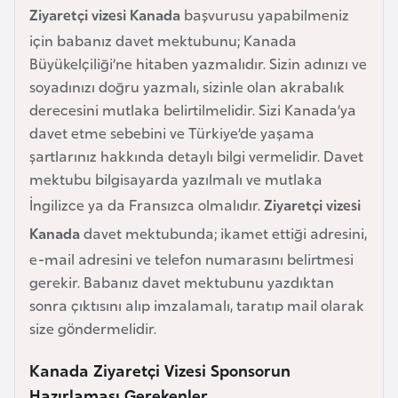
Ziyaretçi vizesi Kanada
başvurusu yapabilmeniz
r
için babanız davet mektubunu; Kanada
i
Büyükelçiliği’ne hitaben yazmalıdır. Sizin adınızı ve
y
soyadınızı doğru yazmalı, sizinle olan akrabalık
e
derecesini mutlaka belirtilmelidir. Sizi Kanada’ya
t
davet etme sebebini ve Türkiye’de yaşama
i
şartlarınız hakkında detaylı bilgi vermelidir. Davet
mektubu bilgisayarda yazılmalı ve mutlaka
C
İngilizce ya da Fransızca olmalıdır.
Ziyaretçi vizesi
e
Kanada
davet mektubunda; ikamet ettiği adresini,
z
a
e-mail adresini ve telefon numarasını belirtmesi
y
gerekir. Babanız davet mektubunu yazdıktan
i
sonra çıktısını alıp imzalamalı, taratıp mail olarak
r
size göndermelidir.
Kanada Ziyaretçi Vizesi Sponsorun
C
Hazırlaması Gerekenler