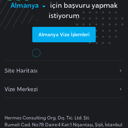
a
Almanya
için başvuru yapmak
h
istiyorum
i
l
i
Almanya
Vize İşlemleri
F
i
n
Site Haritası
l
a
n
Vize Merkezi
d
i
y
a
Hermes Consulting Org. Dış. Tic. Ltd. Şti.
Rumeli Cad. No:78 Daire:4 Kat:1 Nişantaşı, Şişli, İstanbul