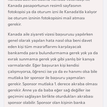
e
Kanada pasaportunun resimli sayfasının
y
fotokopisi ya da oturum izni ile Kanada’da kalıyor
n
ise oturum izninin fotokopisini mail atması
gerekir.
B
Kanada aile ziyareti vizesi başvurusu yapılırken
a
genel olarak yapılan hata nasıl olsa beni davet
n
eden kişi tüm masraflarımı karşılayacak
g
bankamda para bulundurmama gerek yok ya da
l
evrak sunmama gerek yok gibi yanlış bir kanıya
a
varmalarıdır. Eğer başvuran kişi kendisi
d
çalışmıyorsa, öğrenci ise ya da ev hanımı olsa bile
e
mutlaka bir sponsor ile başvuru yapmaları
ş
gerekir. Sponsor mutlaka 1. derece akraba olması
gerekir. Anne ya da baba eğer sağ değiller ise
B
geçimini sağlayan birlikte oturdukları akrabası
e
sponsor olabilir. Sponsor olan kişinin banka
l