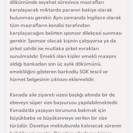
dökümünde seyahat süresince masrafları
a
karşılayacak miktarda paranın bakiye olarak
r
bulunması gerekir. Aynı zamanda İngilizce olarak
u
tüm masrafların kendisi tarafından
s
karşılayacağını belirten sponsor dilekçesi sunması
gerekir. Sponsor olacak kişinin çalışıyorsa ya da
B
şirket sahibi ise mutlaka şirket evrakları
e
sunulmalıdır. Emekli olan kişiler emekli maaşını
l
aldığı bankadan son üç aylık dökümünü,
ç
emekliliğini gösteren barkodlu SGK tescil ve
i
hizmet belgesinin çıktısını eklemelidir.
k
a
Kanada aile ziyareti vizesi başlığı altında bir de
ebeveyn süper vize başvurusu yapılabilmektedir.
Kanada’da yaşayan torununa bakmak için
B
büyükbaba ve büyükanneye verilen bir vize
e
türüdür. Davetiye mektubunda kalınacak sürenin
n