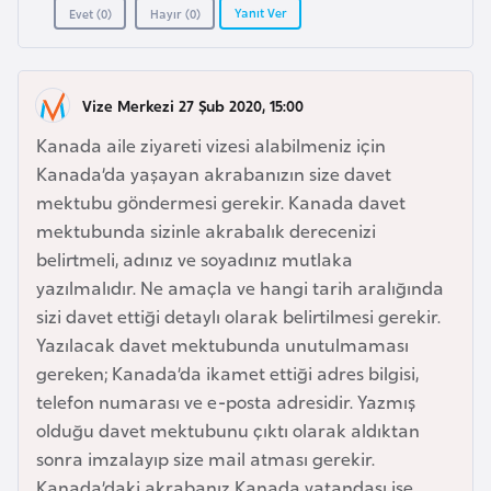
a
r
Yanıt Ver
Evet (
0
)
Hayır (
0
)
i
A
z
Vize Merkezi 27 Şub 2020, 15:00
e
Kanada aile ziyareti vizesi alabilmeniz için
r
Kanada’da yaşayan akrabanızın size davet
b
mektubu göndermesi gerekir. Kanada davet
a
mektubunda sizinle akrabalık derecenizi
y
belirtmeli, adınız ve soyadınız mutlaka
c
yazılmalıdır. Ne amaçla ve hangi tarih aralığında
a
sizi davet ettiği detaylı olarak belirtilmesi gerekir.
n
Yazılacak davet mektubunda unutulmaması
gereken; Kanada’da ikamet ettiği adres bilgisi,
B
telefon numarası ve e-posta adresidir. Yazmış
a
olduğu davet mektubunu çıktı olarak aldıktan
h
sonra imzalayıp size mail atması gerekir.
r
Kanada’daki akrabanız Kanada vatandaşı ise