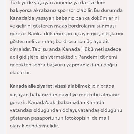
Türkiye’de yaşayan anneniz ya da size kim
F
bakıyorsa akrabanız sponsor olabilir. Bu durumda
a
Kanada’da yaşayan babanız banka dökümlerini
s
ve gelirini gösteren maaş bordrolarını sunması
o
gerekir. Banka dökümü son üç ayın giriş çıkışlarını
göstermeli ve maaş bordrosu son üç aya ait
Ç
olmalıdır. Tabi şu anda Kanada Hükümeti sadece
a
acil gidişlere izin vermektedir. Pandemi dönemi
d
geçtikten sonra başvuru yapmanız daha doğru
olacaktır.
Ç
Kanada aile ziyareti vizesi
alabilmek için orada
e
k
yaşayan babanızdan davetiye mektubu almanız
C
gerekir. Kanada’daki babanızdan Kanada
u
vatandaşı olduğundan dolayı, vatandaş olduğunu
m
gösteren pasaportunun fotokopisini de mail
h
olarak göndermelidir.
u