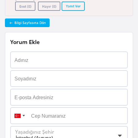
e
Yanıt Ver
Evet (
0
)
Hayır (
0
)
n
i
Bilgi Sayfasına Dön
s
t
Yorum Ekle
a
n
E
s
t
o
n
y
a
Yaşadığınız Şehir