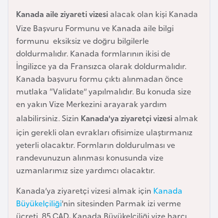
k
Kanada aile ziyareti vizesi
alacak olan kişi Kanada
a
Vize Başvuru Formunu ve Kanada aile bilgi
formunu eksiksiz ve doğru bilgilerle
D
doldurmalıdır. Kanada formlarının ikisi de
e
İngilizce ya da Fransızca olarak doldurmalıdır.
m
Kanada başvuru formu çıktı alınmadan önce
o
mutlaka “Validate” yapılmalıdır. Bu konuda size
k
en yakın Vize Merkezini arayarak yardım
r
alabilirsiniz. Sizin
Kanada’ya ziyaretçi vizesi
almak
a
için gerekli olan evrakları ofisimize ulaştırmanız
t
yeterli olacaktır. Formların doldurulması ve
i
randevunuzun alınması konusunda vize
k
uzmanlarımız size yardımcı olacaktır.
K
o
Kanada’ya ziyaretçi vizesi almak için
Kanada
n
Büyükelçiliği
’nin sitesinden Parmak izi verme
g
ücreti 85 CAD, Kanada Büyükelçiliği vize harcı