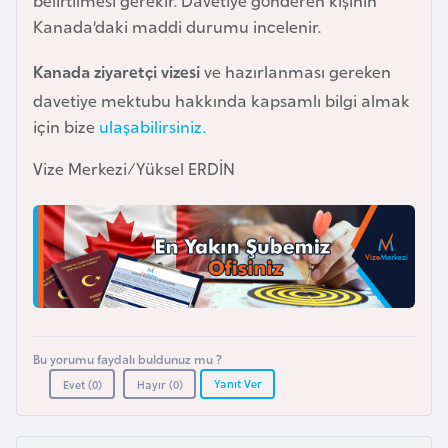
belirtilmesi gerekir. Davetiye gönderen kişinin
i
Kanada’daki maddi durumu incelenir.
n
Kanada ziyaretçi vizesi
ve hazırlanması gereken
B
davetiye mektubu hakkında kapsamlı bilgi almak
o
için bize
ulaşabilirsiniz.
s
Vize Merkezi/Yüksel ERDİN
n
a
H
e
r
s
e
k
Bu yorumu faydalı buldunuz mu ?
Yanıt Ver
Evet (
0
)
Hayır (
0
)
B
u